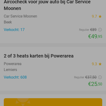
Aircocheck voor jouw auto bij Car Service
44%
Moonen
Car Service Moonen
9.7
star
Beek
Verkocht: 17
€89
Regulier
€49
,95
favorite_border
2 of 3 heats karten bij Powerarea
32%
Powerarea
9.3
star
Lemiers
Verkocht: 608
€37
,50
Regulier
€25
,50