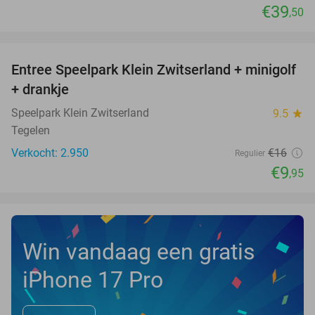
€39
,50
favorite_border
Entree Speelpark Klein Zwitserland + minigolf
38%
+ drankje
Speelpark Klein Zwitserland
9.5
star
Tegelen
Verkocht: 2.950
€16
Regulier
€9
,95
Win vandaag een gratis
iPhone 17 Pro