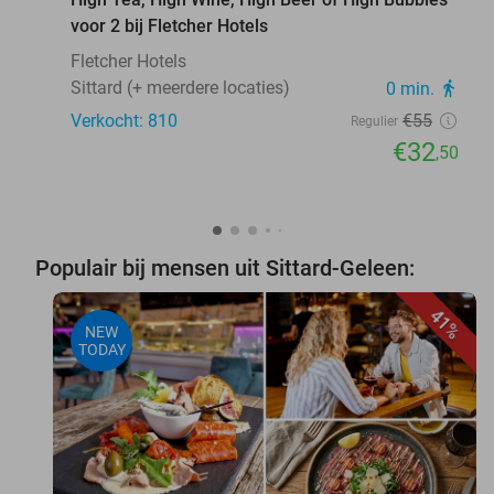
voor 2 bij Fletcher Hotels
Fletcher Hotels
Sittard (+ meerdere locaties)
0 min.
directions_walk
Verkocht: 810
€55
Regulier
€32
,50
Populair bij mensen uit Sittard-Geleen:
41%
NEW
TODAY