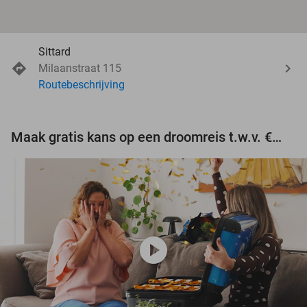
Sittard
Milaanstraat 115
Routebeschrijving
Maak gratis kans op een droomreis t.w.v. €3.000!
play_circle