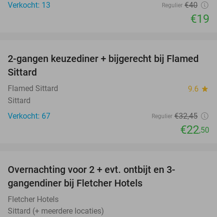
Verkocht: 13
€40
Regulier
€19
favorite_border
2-gangen keuzediner + bijgerecht bij Flamed
31%
Sittard
Flamed Sittard
9.6
star
Sittard
Verkocht: 67
€32
,45
Regulier
€22
,50
favorite_border
Overnachting voor 2 + evt. ontbijt en 3-
gangendiner bij Fletcher Hotels
Fletcher Hotels
Sittard (+ meerdere locaties)