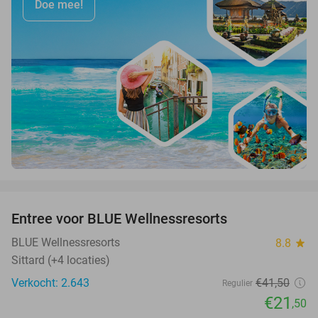
Doe mee!
favorite_border
Entree voor BLUE Wellnessresorts
48%
BLUE Wellnessresorts
8.8
star
Sittard (+4 locaties)
Verkocht: 2.643
€41
,50
Regulier
€21
,50