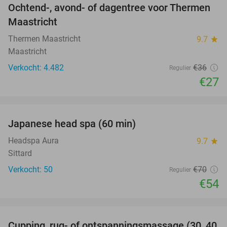
Ochtend-, avond- of dagentree voor Thermen
25%
Maastricht
Thermen Maastricht
9.7
star
Maastricht
Verkocht: 4.482
€36
Regulier
€27
favorite_border
Japanese head spa (60 min)
23%
Headspa Aura
9.7
star
Sittard
Verkocht: 50
€70
Regulier
€54
favorite_border
Cupping, rug- of ontspanningsmassage (30, 40