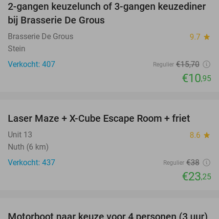
2-gangen keuzelunch of 3-gangen keuzediner
30%
bij Brasserie De Grous
Brasserie De Grous
9.7
star
Stein
Verkocht: 407
€15
,70
Regulier
€10
,95
favorite_border
Laser Maze + X-Cube Escape Room + friet
39%
Unit 13
8.6
star
Nuth (6 km)
Verkocht: 437
€38
Regulier
€23
,25
favorite_border
Motorboot naar keuze voor 4 personen (3 uur)