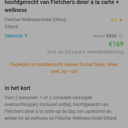
hoofdgerecht van Fletcher's diner à la carte +
wellness
Fletcher Wellness-Hotel Sittard
8.2
star
Sittard
Verkocht: 9
€203
Regulier
€169
Excl. ca. €3 p.p.p.n. toeristenbelasting
Dagelijks om middernacht nieuwe Social Deals. Wees
snel, op = op!
In het kort
Voor 2 personen: 1 of 2 compleet verzorgde
overnachting(en) inclusief ontbijt, hoofdgerecht van
Fletcher's diner à la carte op de dag van aankomst en
entree tot de wellness bij Fletcher Wellness-Hotel Sittard