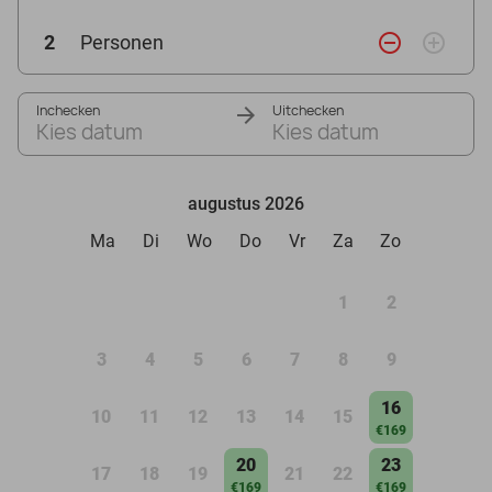
remove_circle_outline
add_circle_outline
2
Personen
Inchecken
Uitchecken
Kies datum
Kies datum
augustus 2026
Ma
Di
Wo
Do
Vr
Za
Zo
1
2
3
4
5
6
7
8
9
16
10
11
12
13
14
15
€169
20
23
17
18
19
21
22
€169
€169