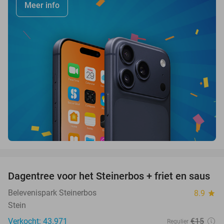
Meer info
favorite_border
Dagentree voor het Steinerbos + friet en saus
37%
Belevenispark Steinerbos
8.9
star
Stein
Verkocht: 43.971
€15
Regulier