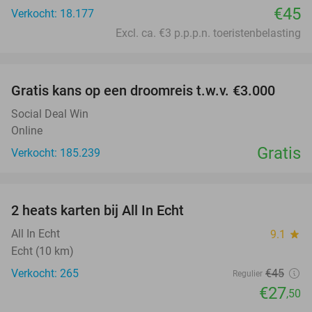
€45
Verkocht: 18.177
Excl. ca. €3 p.p.p.n. toeristenbelasting
favorite_border
Gratis kans op een droomreis t.w.v. €3.000
Social Deal Win
Online
Gratis
Verkocht: 185.239
favorite_border
2 heats karten bij All In Echt
39%
All In Echt
9.1
star
Echt (10 km)
Verkocht: 265
€45
Regulier
€27
,50