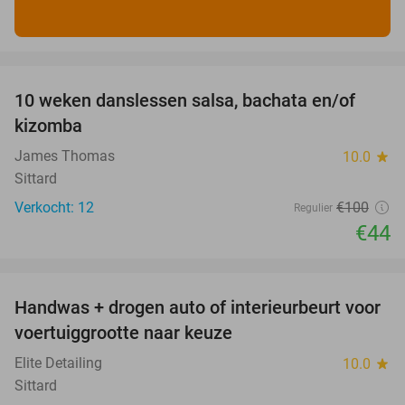
favorite_border
10 weken danslessen salsa, bachata en/of
56%
kizomba
James Thomas
10.0
star
Sittard
Verkocht: 12
€100
Regulier
€44
favorite_border
Handwas + drogen auto of interieurbeurt voor
53%
voertuiggrootte naar keuze
Elite Detailing
10.0
star
Sittard