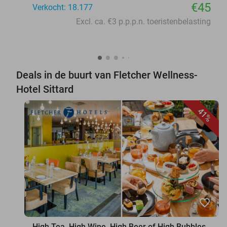
€45
Verkocht: 18.177
Excl. ca. €3 p.p.p.n. toeristenbelasting
Deals in de buurt van Fletcher Wellness-
Hotel Sittard
41%
favorite_border
High Tea, High Wine, High Beer of High Bubbles