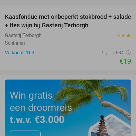
favorite_border
Kaasfondue met onbeperkt stokbrood + salade
44%
+ fles wijn bij Gasterij Terborgh
Gasterij Terborgh
9.4
star
Schinnen
Verkocht: 163
€34
Regulier
€19
Win gratis
een droomreis
t.w.v. €3.000