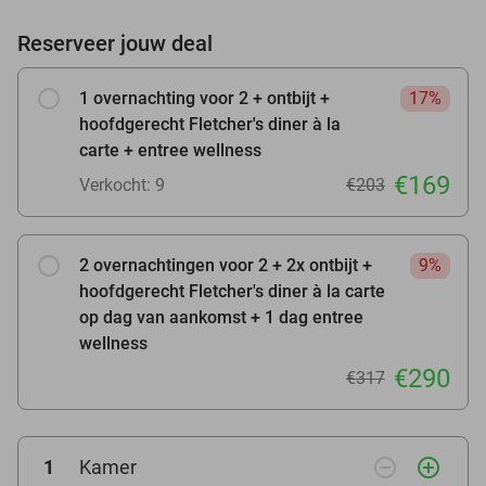
Reserveer jouw deal
1 overnachting voor 2 + ontbijt +
17%
hoofdgerecht Fletcher's diner à la
carte + entree wellness
€169
Verkocht: 9
€203
2 overnachtingen voor 2 + 2x ontbijt +
9%
hoofdgerecht Fletcher's diner à la carte
op dag van aankomst + 1 dag entree
wellness
€290
€317
remove_circle_outline
add_circle_outline
1
Kamer