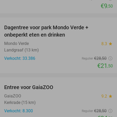
€9
,50
favorite_border
Dagentree voor park Mondo Verde +
25%
onbeperkt eten en drinken
Mondo Verde
8.3
star
Landgraaf (13 km)
Verkocht: 33.386
€28
,50
Regulier
€21
,50
favorite_border
Entree voor GaiaZOO
14%
GaiaZOO
9.2
star
Kerkrade (15 km)
Verkocht: 8.300
€28
,50
Regulier