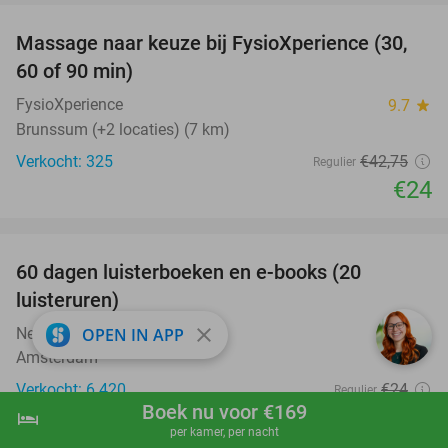
Massage naar keuze bij FysioXperience (30,
44%
60 of 90 min)
FysioXperience
9.7
star
Brunssum (+2 locaties) (7 km)
Verkocht: 325
€42
,75
Regulier
€24
favorite_border
100%
60 dagen luisterboeken en e-books (20
luisteruren)
close
Nextory
OPEN IN APP
Amsterdam
Verkocht: 6.420
€24
Regulier
Boek nu voor €169
Gratis
hotel
shopping_cart
Boek nu
navigate_next
per kamer, per nacht