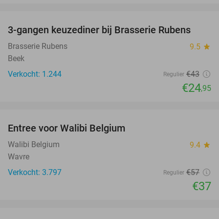
favorite_border
3-gangen keuzediner bij Brasserie Rubens
42%
Brasserie Rubens
9.5
star
Beek
Verkocht: 1.244
€43
Regulier
€24
,95
favorite_border
Entree voor Walibi Belgium
35%
Walibi Belgium
9.4
star
Wavre
Verkocht: 3.797
€57
Regulier
€37
favorite_border