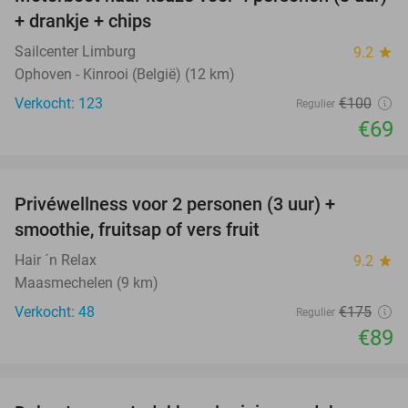
31%
+ drankje + chips
Sailcenter Limburg
9.2
star
Ophoven - Kinrooi (België) (12 km)
Verkocht: 123
€100
Regulier
€69
favorite_border
Privéwellness voor 2 personen (3 uur) +
49%
smoothie, fruitsap of vers fruit
Hair ´n Relax
9.2
star
Maasmechelen (9 km)
Verkocht: 48
€175
Regulier
€89
favorite_border