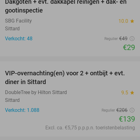
Dakgoten + evt. dakkapel reinigen + dak- en
41%
gootinspectie
SBG Facility
10.0
star
Sittard
Verkocht: 48
€49
Regulier
€29
favorite_border
VIP-overnachting(en) voor 2 + ontbijt + evt.
33%
diner in Sittard
DoubleTree by Hilton Sittard
9.5
star
Sittard
Verkocht: 1.088
€206
Regulier
€139
Excl. ca. €5,75 p.p.p.n. toeristenbelasting
favorite_border