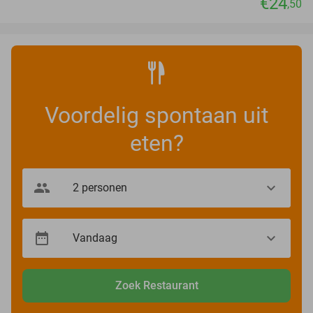
€24
,50
Voordelig spontaan uit
eten?
Zoek Restaurant