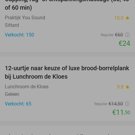
60%
of 60 min)
Praktijk You Sound
10.0
star
Sittard
Verkocht: 150
€60
Regulier
€24
favorite_border
12-uurtje naar keuze of luxe brood-borrelplank
21%
bij Lunchroom de Kloes
Lunchroom de Kloes
9.8
star
Geleen
Verkocht: 65
€14
,50
Regulier
€11
,50
favorite_border