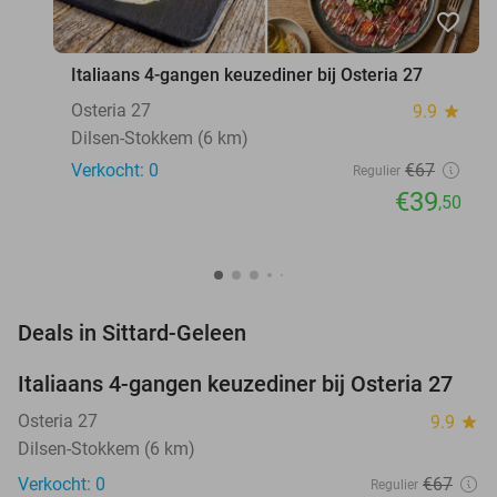
favorite_border
Italiaans 4-gangen keuzediner bij Osteria 27
Osteria 27
9.9
star
Dilsen-Stokkem (6 km)
Verkocht: 0
€67
Regulier
€39
,50
favorite_border
Deals in Sittard-Geleen
Italiaans 4-gangen keuzediner bij Osteria 27
41%
NEW
TODAY
Osteria 27
9.9
star
Dilsen-Stokkem (6 km)
Verkocht: 0
€67
Regulier