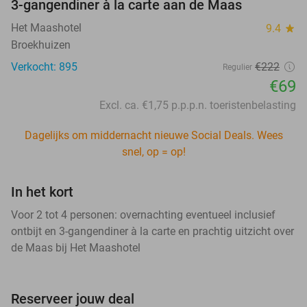
3-gangendiner à la carte aan de Maas
Het Maashotel
9.4
star
Broekhuizen
Verkocht: 895
€222
Regulier
€69
Excl. ca. €1,75 p.p.p.n. toeristenbelasting
Dagelijks om middernacht nieuwe Social Deals. Wees
snel, op = op!
In het kort
Voor 2 tot 4 personen: overnachting eventueel inclusief
ontbijt en 3-gangendiner à la carte en prachtig uitzicht over
de Maas bij Het Maashotel
Reserveer jouw deal