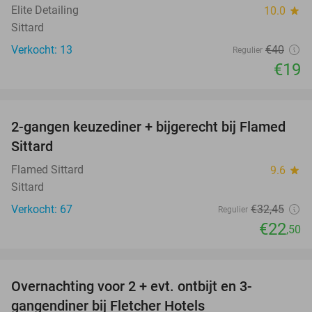
Elite Detailing
10.0
star
Sittard
Verkocht: 13
€40
Regulier
€19
favorite_border
2-gangen keuzediner + bijgerecht bij Flamed
31%
Sittard
Flamed Sittard
9.6
star
Sittard
Verkocht: 67
€32
,45
Regulier
€22
,50
favorite_border
Overnachting voor 2 + evt. ontbijt en 3-
gangendiner bij Fletcher Hotels