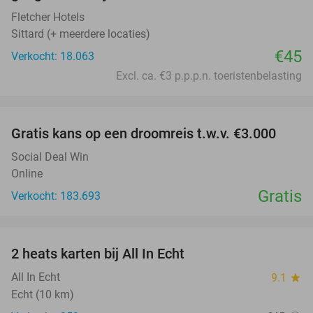
Fletcher Hotels
Sittard (+ meerdere locaties)
€45
Verkocht: 18.063
Excl. ca. €3 p.p.p.n. toeristenbelasting
favorite_border
Gratis kans op een droomreis t.w.v. €3.000
Social Deal Win
Online
Gratis
Verkocht: 183.693
favorite_border
2 heats karten bij All In Echt
39%
All In Echt
9.1
star
Echt (10 km)