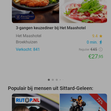
favorite_border
3-gangen keuzediner bij Het Maashotel
Het Maashotel
9.4
star
Broekhuizen
0 min.
directions_walk
Verkocht: 841
€45
Regulier
€27
,95
Populair bij mensen uit Sittard-Geleen:
72%