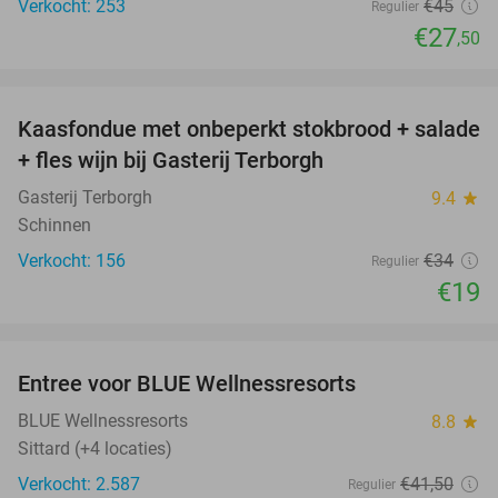
Verkocht: 253
€45
Regulier
€27
,50
favorite_border
Kaasfondue met onbeperkt stokbrood + salade
44%
+ fles wijn bij Gasterij Terborgh
Gasterij Terborgh
9.4
star
Schinnen
Verkocht: 156
€34
Regulier
€19
favorite_border
Entree voor BLUE Wellnessresorts
48%
BLUE Wellnessresorts
8.8
star
Sittard (+4 locaties)
Verkocht: 2.587
€41
,50
Regulier