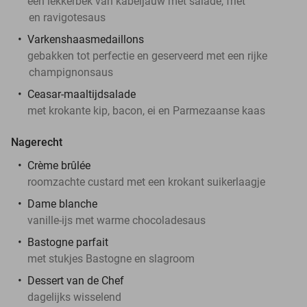
een lekkerbek van kabeljauw met salade, friet
en ravigotesaus
Varkenshaasmedaillons
gebakken tot perfectie en geserveerd met een rijke
champignonsaus
Ceasar-maaltijdsalade
met krokante kip, bacon, ei en Parmezaanse kaas
Nagerecht
Crème brûlée
roomzachte custard met een krokant suikerlaagje
Dame blanche
vanille-ijs met warme chocoladesaus
Bastogne parfait
met stukjes Bastogne en slagroom
Dessert van de Chef
dagelijks wisselend