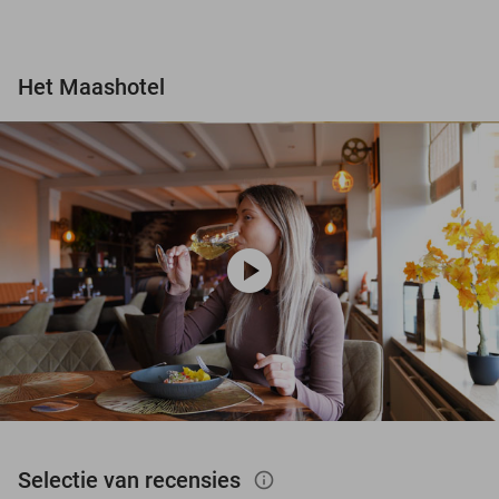
Het Maashotel
play_circle
Selectie van recensies
info_outlined