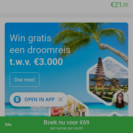
€21
,50
Win gratis
een droomreis
t.w.v. €3.000
Doe mee!
close
OPEN IN APP
Boek nu voor €69
hotel
shopping_cart
Boek nu
navigate_next
per kamer, per nacht