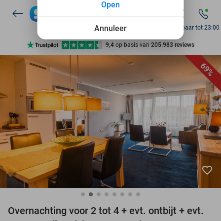
Open
7 dagen per week beschikbaar
10+ miljoen leden
Annuleer
Bereikbaar tot 23:00
9,4
op basis van
205.983 reviews
Ontdek 15.000+ deals
69%
7 dagen per week beschikbaar
10+ miljoen leden
favorite_border
Overnachting voor 2 tot 4 + evt. ontbijt + evt.