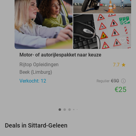
favorite_border
Motor- of autorijlespakket naar keuze
Rijtop Opleidingen
7.7
star
Beek (Limburg)
Verkocht: 12
€90
Regulier
€25
favorite_border
Deals in Sittard-Geleen