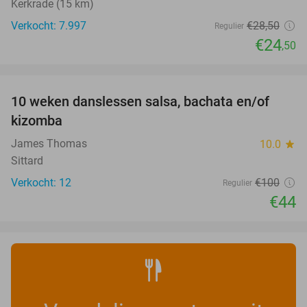
Kerkrade (15 km)
Verkocht: 7.997
€28
,50
Regulier
€24
,50
favorite_border
10 weken danslessen salsa, bachata en/of
56%
kizomba
James Thomas
10.0
star
Sittard
Verkocht: 12
€100
Regulier
€44