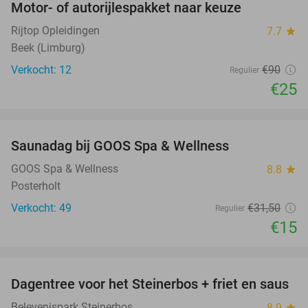
Motor- of autorijlespakket naar keuze
72%
Rijtop Opleidingen
7.7
star
Beek (Limburg)
Verkocht: 12
€90
Regulier
€25
favorite_border
Saunadag bij GOOS Spa & Wellness
52%
NEW
TODAY
GOOS Spa & Wellness
8.8
star
Posterholt
Verkocht: 49
€31
,50
Regulier
€15
favorite_border
Dagentree voor het Steinerbos + friet en saus
37%
Belevenispark Steinerbos
8.9
star