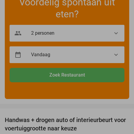
Voordelig spontaan uit
eten?
Zoek Restaurant
favorite_border
Handwas + drogen auto of interieurbeurt voor
53%
voertuiggrootte naar keuze