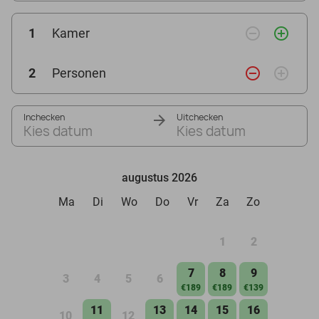
remove_circle_outline
add_circle_outline
1
Kamer
remove_circle_outline
add_circle_outline
2
Personen
Inchecken
Uitchecken
Kies datum
Kies datum
augustus 2026
Ma
Di
Wo
Do
Vr
Za
Zo
1
2
7
8
9
3
4
5
6
€189
€189
€139
11
13
14
15
16
10
12