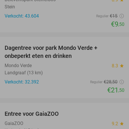
Stein
Verkocht: 43.604
€15
Regulier
€9
,50
favorite_border
Dagentree voor park Mondo Verde +
25%
onbeperkt eten en drinken
Mondo Verde
8.3
star
Landgraaf (13 km)
Verkocht: 32.392
€28
,50
Regulier
€21
,50
favorite_border
Entree voor GaiaZOO
14%
GaiaZOO
9.2
star