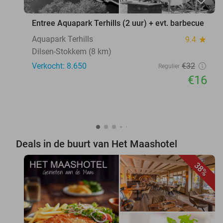
Entree Aquapark Terhills (2 uur) + evt. barbecue
Aquapark Terhills
9.4
star
Dilsen-Stokkem (8 km)
Verkocht: 8.650
€32
Regulier
€16
Deals in de buurt van Het Maashotel
38%