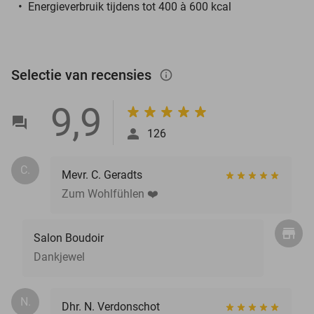
Energieverbruik tijdens tot 400 à 600 kcal
Selectie van recensies
info_outlined
9,9
126
C.
Mevr. C. Geradts
Zum Wohlfühlen ❤️
Salon Boudoir
Dankjewel
N.
Dhr. N. Verdonschot