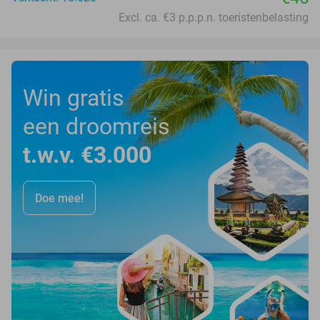
Excl. ca. €3 p.p.p.n. toeristenbelasting
Win gratis
een droomreis
t.w.v. €3.000
Doe mee!