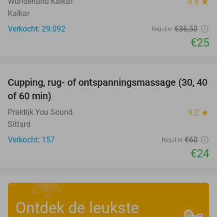
Wunderland Kalkar
8.9
star
Kalkar
Verkocht: 29.092
€36
,50
Regulier
€25
favorite_border
Cupping, rug- of ontspanningsmassage (30, 40
60%
of 60 min)
Praktijk You Sound
9.2
star
Sittard
Verkocht: 157
€60
Regulier
€24
Ontdek de leukste