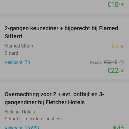
€10
,95
favorite_border
2-gangen keuzediner + bijgerecht bij Flamed
31%
Sittard
Flamed Sittard
9.6
star
Sittard
Verkocht: 78
€32
,45
Regulier
€22
,50
favorite_border
Overnachting voor 2 + evt. ontbijt en 3-
gangendiner bij Fletcher Hotels
Fletcher Hotels
Sittard (+ meerdere locaties)
€45
Verkocht: 18.628