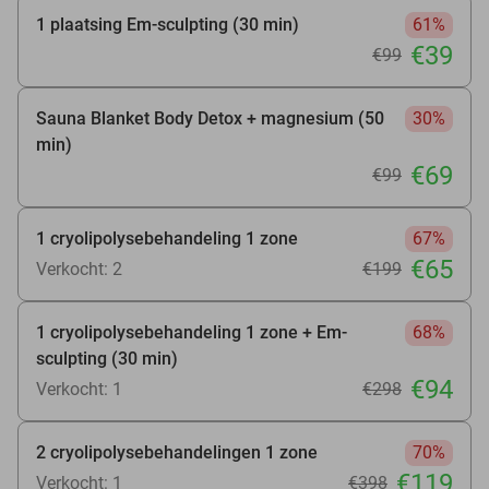
1 plaatsing Em-sculpting (30 min)
61%
€39
€99
Sauna Blanket Body Detox + magnesium (50
30%
min)
€69
€99
1 cryolipolysebehandeling 1 zone
67%
€65
Verkocht: 2
€199
1 cryolipolysebehandeling 1 zone + Em-
68%
sculpting (30 min)
€94
Verkocht: 1
€298
2 cryolipolysebehandelingen 1 zone
70%
€119
Verkocht: 1
€398