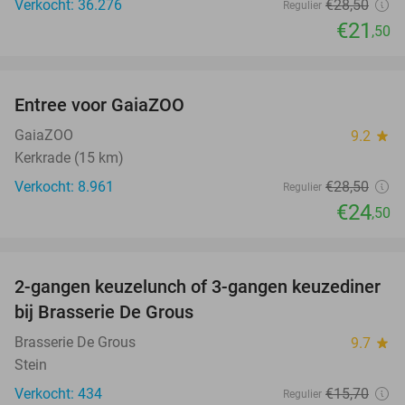
Verkocht: 36.276
€28
,50
Regulier
€21
,50
favorite_border
Entree voor GaiaZOO
14%
GaiaZOO
9.2
star
Kerkrade (15 km)
Verkocht: 8.961
€28
,50
Regulier
€24
,50
favorite_border
2-gangen keuzelunch of 3-gangen keuzediner
30%
bij Brasserie De Grous
Brasserie De Grous
9.7
star
Stein
Verkocht: 434
€15
,70
Regulier