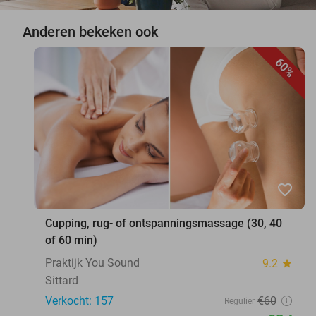
Anderen bekeken ook
60%
favorite_border
Cupping, rug- of ontspanningsmassage (30, 40
of 60 min)
Praktijk You Sound
9.2
star
Sittard
Verkocht: 157
€60
Regulier