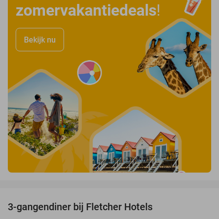
zomervakantiedeals
!
Bekijk nu
favorite_border
3-gangendiner bij Fletcher Hotels
42%