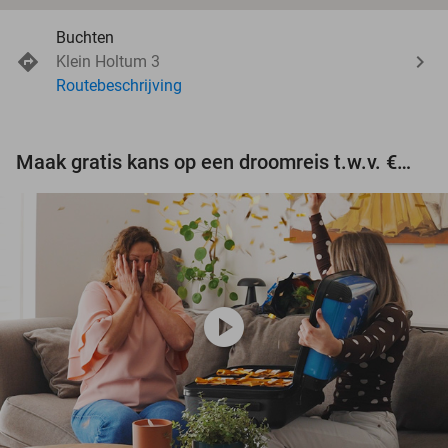
Buchten
Klein Holtum 3
Routebeschrijving
Maak gratis kans op een droomreis t.w.v. €3.000!
play_circle