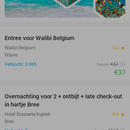
favorite_border
Entree voor Walibi Belgium
35%
Walibi Belgium
9.4
star
Wavre
Verkocht: 3.965
€57
Regulier
€37
favorite_border
Overnachting voor 2 + ontbijt + late check-out
41%
NEW
in hartje Bree
TODAY
Hotel Brasserie Ingredi
8.9
star
Bree