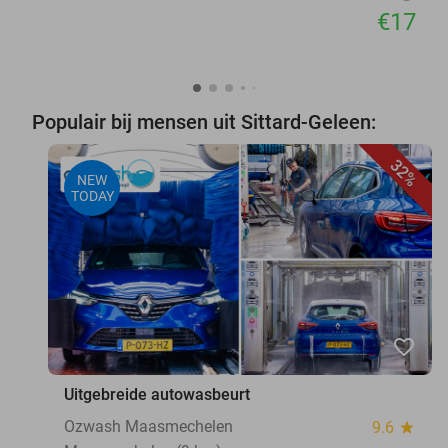
€17
Populair bij mensen uit Sittard-Geleen:
32%
NEW
TODAY
favorite_border
Uitgebreide autowasbeurt
Ozwash Maasmechelen
9.6
star