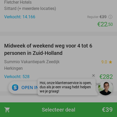
Fletcher Hotels
Sittard (+ meerdere locaties)
Verkocht: 14.166
€39
Regulier
€22
,50
favorite_border
Midweek of weekend weg voor 4 tot 6
personen in Zuid-Holland
Summio Vakantiepark Zeedijk
9.0
star
Herkingen
€282
Verkocht: 528
Excl. ca. €2 p.p.p.n. en €14 p.p. bedlinnen
close
OPEN IN APP
favorite_border
Entree bij Subtropisch Zwemparadijs Mosaqua
25%
€39
shopping_cart
Selecteer deal
+ softijsje