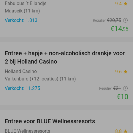
Fabulous ´t Eilandje
9.4
star
Maaseik (11 km)
Verkocht: 1.013
€20
,75
Regulier
€14
,95
favorite_border
Entree + hapje + non-alcoholisch drankje voor
52%
2 bij Holland Casino
Holland Casino
9.6
star
Valkenburg (+12 locaties) (11 km)
Verkocht: 11.275
€21
Regulier
€10
favorite_border
Entree voor BLUE Wellnessresorts
48%
BLUE Wellnessresorts
8.8
star