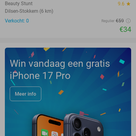
TODAY
Beauty Stunt
9.6
star
Dilsen-Stokkem (6 km)
Verkocht: 0
€59
Regulier
€34
Win vandaag een gratis
iPhone 17 Pro
Meer info