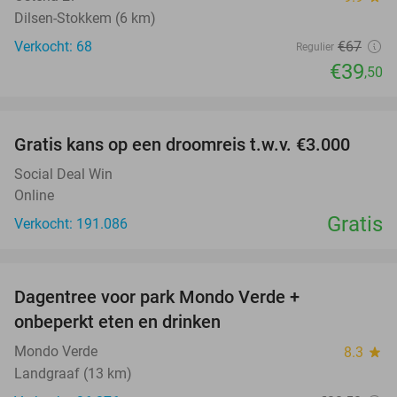
Dilsen-Stokkem (6 km)
Verkocht: 68
€67
Regulier
€39
,50
favorite_border
Gratis kans op een droomreis t.w.v. €3.000
Social Deal Win
Online
Gratis
Verkocht: 191.086
favorite_border
Dagentree voor park Mondo Verde +
25%
onbeperkt eten en drinken
Mondo Verde
8.3
star
Landgraaf (13 km)