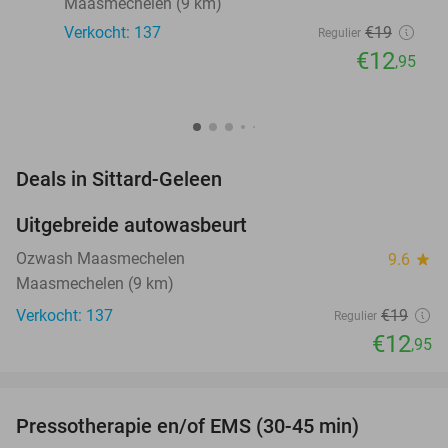
Maasmechelen (9 km)
Verkocht: 137
€19
Regulier
€12
,95
favorite_border
Deals in Sittard-Geleen
Uitgebreide autowasbeurt
32%
NEW
TODAY
Ozwash Maasmechelen
9.6
star
Maasmechelen (9 km)
Verkocht: 137
€19
Regulier
€12
,95
favorite_border
Pressotherapie en/of EMS (30-45 min)
42%
NEW