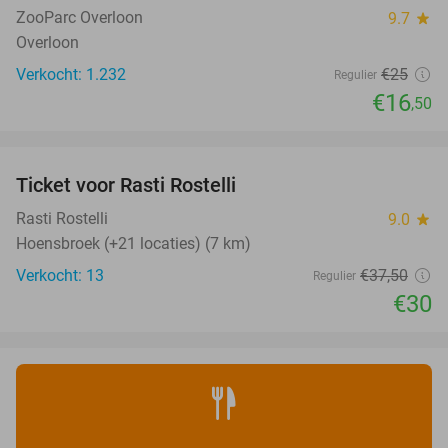
ZooParc Overloon
9.7
star
Overloon
Verkocht: 1.232
€25
Regulier
€16
,50
favorite_border
Ticket voor Rasti Rostelli
20%
NEW
TODAY
Rasti Rostelli
9.0
star
Hoensbroek (+21 locaties) (7 km)
Verkocht: 13
€37
,50
Regulier
€30