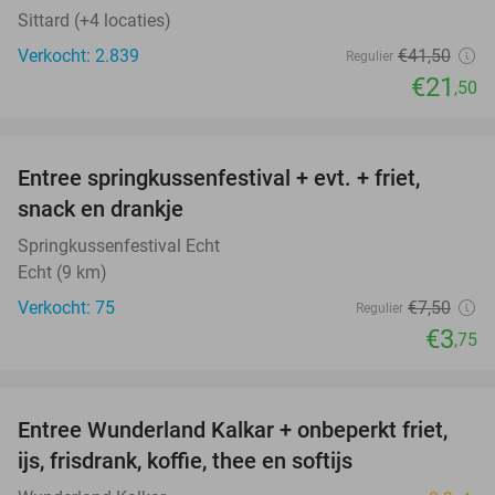
Sittard (+4 locaties)
Verkocht: 2.839
€41
,50
Regulier
€21
,50
favorite_border
Entree springkussenfestival + evt. + friet,
50%
snack en drankje
Springkussenfestival Echt
Echt (9 km)
Verkocht: 75
€7
,50
Regulier
€3
,75
favorite_border
Entree Wunderland Kalkar + onbeperkt friet,
32%
ijs, frisdrank, koffie, thee en softijs