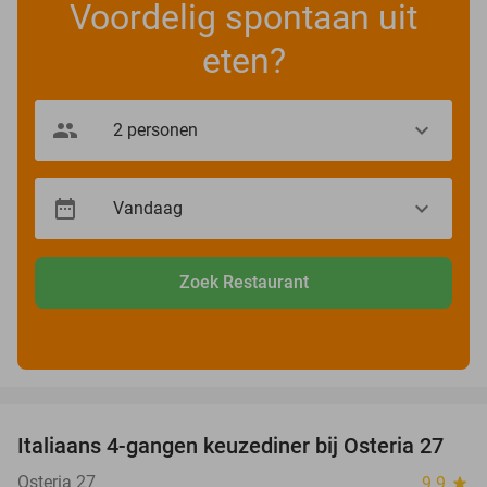
Voordelig spontaan uit
eten?
Zoek Restaurant
favorite_border
Italiaans 4-gangen keuzediner bij Osteria 27
41%
Osteria 27
9.9
star