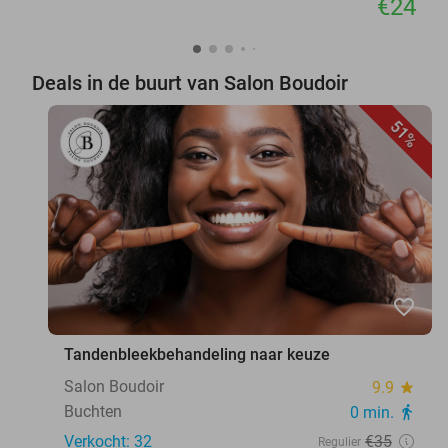
€24
Deals in de buurt van Salon Boudoir
51%
favorite_border
Tandenbleekbehandeling naar keuze
Salon Boudoir
9.9
star
Buchten
0 min.
directions_walk
Verkocht: 32
€35
Regulier