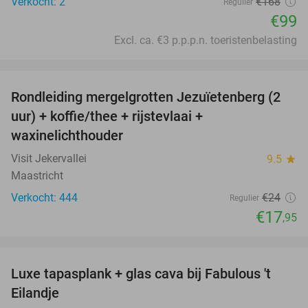
Verkocht: 2
€168
Regulier
€99
Excl. ca. €3 p.p.p.n. toeristenbelasting
favorite_border
Rondleiding mergelgrotten Jezuïetenberg (2
25%
uur) + koffie/thee + rijstevlaai +
waxinelichthouder
Visit Jekervallei
9.5
star
Maastricht
Verkocht: 444
€24
Regulier
€17
,95
favorite_border
Luxe tapasplank + glas cava bij Fabulous 't
28%
Eilandje