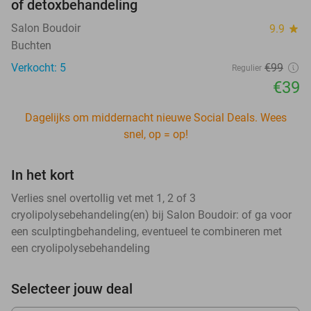
of detoxbehandeling
Salon Boudoir
9.9
star
Buchten
Verkocht: 5
€99
Regulier
€39
Dagelijks om middernacht nieuwe Social Deals. Wees
snel, op = op!
In het kort
Verlies snel overtollig vet met 1, 2 of 3
cryolipolysebehandeling(en) bij Salon Boudoir: of ga voor
een sculptingbehandeling, eventueel te combineren met
een cryolipolysebehandeling
Selecteer jouw deal