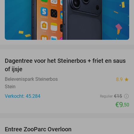
favorite_border
Dagentree voor het Steinerbos + friet en saus
37%
of ijsje
Belevenispark Steinerbos
8.9
star
Stein
Verkocht: 45.284
€15
Regulier
€9
,50
favorite_border
Entree ZooParc Overloon
34%