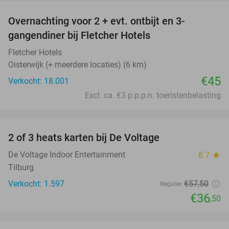
Overnachting voor 2 + evt. ontbijt en 3-
gangendiner bij Fletcher Hotels
Fletcher Hotels
Oisterwijk (+ meerdere locaties) (6 km)
€45
Verkocht: 18.001
Excl. ca. €3 p.p.p.n. toeristenbelasting
favorite_border
2 of 3 heats karten bij De Voltage
37%
De Voltage Indoor Entertainment
8.7
star
Tilburg
Verkocht: 1.597
€57
,50
Regulier
€36
,50
favorite_border