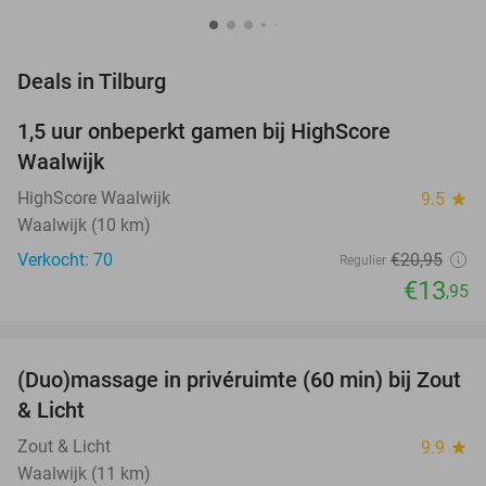
favorite_border
Deals in Tilburg
1,5 uur onbeperkt gamen bij HighScore
33%
NEW
Waalwijk
TODAY
HighScore Waalwijk
9.5
star
Waalwijk (10 km)
Verkocht: 70
€20
,95
Regulier
€13
,95
favorite_border
(Duo)massage in privéruimte (60 min) bij Zout
49%
& Licht
Zout & Licht
9.9
star
Waalwijk (11 km)