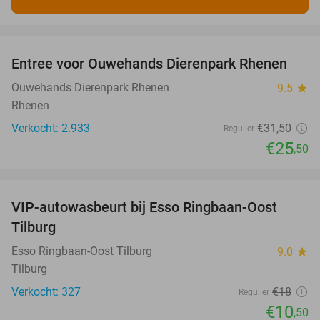
favorite_border
Entree voor Ouwehands Dierenpark Rhenen
19%
Ouwehands Dierenpark Rhenen
9.5
star
Rhenen
Verkocht: 2.933
€31
,50
Regulier
€25
,50
favorite_border
VIP-autowasbeurt bij Esso Ringbaan-Oost
42%
Tilburg
Esso Ringbaan-Oost Tilburg
9.0
star
Tilburg
Verkocht: 327
€18
Regulier
€10
,50