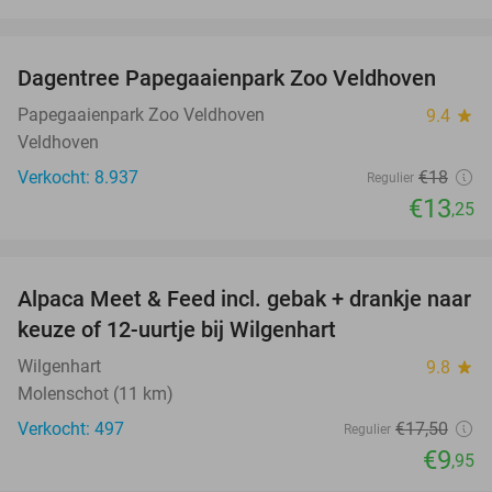
favorite_border
Dagentree Papegaaienpark Zoo Veldhoven
26%
Papegaaienpark Zoo Veldhoven
9.4
star
Veldhoven
Verkocht: 8.937
€18
Regulier
€13
,25
favorite_border
Alpaca Meet & Feed incl. gebak + drankje naar
43%
keuze of 12-uurtje bij Wilgenhart
Wilgenhart
9.8
star
Molenschot (11 km)
Verkocht: 497
€17
,50
Regulier
€9
,95