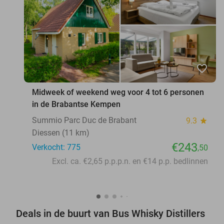
favorite_border
Midweek of weekend weg voor 4 tot 6 personen
in de Brabantse Kempen
Summio Parc Duc de Brabant
9.3
star
Diessen (11 km)
€243
Verkocht: 775
,50
Excl. ca. €2,65 p.p.p.n. en €14 p.p. bedlinnen
Deals in de buurt van Bus Whisky Distillers