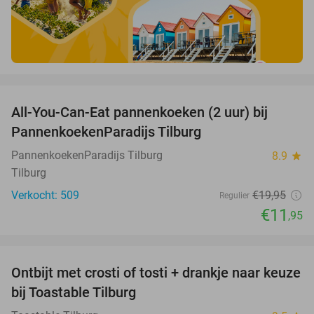
favorite_border
All-You-Can-Eat pannenkoeken (2 uur) bij
40%
PannenkoekenParadijs Tilburg
PannenkoekenParadijs Tilburg
8.9
star
Tilburg
Verkocht: 509
€19
,95
Regulier
€11
,95
favorite_border
Ontbijt met crosti of tosti + drankje naar keuze
38%
bij Toastable Tilburg