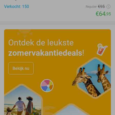
Verkocht: 150
€95
Regulier
€64
,95
Ontdek de leukste
zomervakantiedeals
!
Bekijk nu