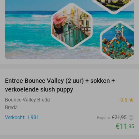
favorite_border
Entree Bounce Valley (2 uur) + sokken +
46%
verkoelende slush puppy
Bounce Valley Breda
9.6
star
Breda
Verkocht: 1.931
€21
,95
Regulier
€11
,95
favorite_border