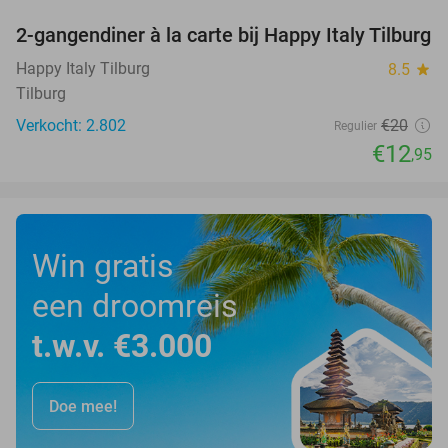
2-gangendiner à la carte bij Happy Italy Tilburg
35%
Happy Italy Tilburg
8.5
star
Tilburg
Verkocht: 2.802
€20
Regulier
€12
,95
Win gratis
een droomreis
t.w.v. €3.000
Doe mee!