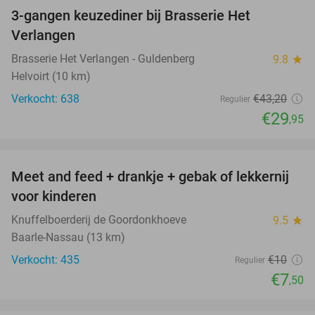
3-gangen keuzediner bij Brasserie Het
31%
Verlangen
Brasserie Het Verlangen - Guldenberg
9.8
star
Helvoirt (10 km)
Verkocht: 638
€43
,20
Regulier
€29
,95
favorite_border
Meet and feed + drankje + gebak of lekkernij
25%
voor kinderen
Knuffelboerderij de Goordonkhoeve
9.5
star
Baarle-Nassau (13 km)
Verkocht: 435
€10
Regulier
€7
,50
favorite_border