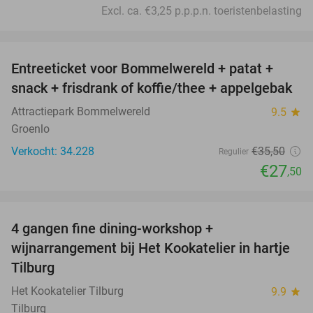
Excl. ca. €3,25 p.p.p.n. toeristenbelasting
favorite_border
Entreeticket voor Bommelwereld + patat +
23%
snack + frisdrank of koffie/thee + appelgebak
Attractiepark Bommelwereld
9.5
star
Groenlo
Verkocht: 34.228
€35
,50
Regulier
€27
,50
favorite_border
4 gangen fine dining-workshop +
32%
wijnarrangement bij Het Kookatelier in hartje
Tilburg
Het Kookatelier Tilburg
9.9
star
Tilburg