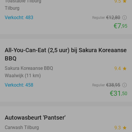
Toastable Tilburg
9.5
star
Tilburg
Verkocht: 483
€12
,80
Regulier
€7
,95
favorite_border
All-You-Can-Eat (2,5 uur) bij Sakura Koreaanse
19%
BBQ
Sakura Koreaanse BBQ
9.4
star
Waalwijk (11 km)
Verkocht: 458
€38
,95
Regulier
€31
,50
favorite_border
Autowasbeurt 'Pantser'
45%
Carwash Tilburg
9.3
star