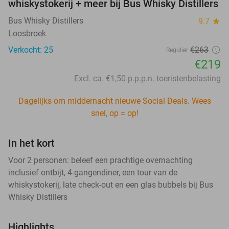
whiskystokerij + meer bij Bus Whisky Distillers
Bus Whisky Distillers
9.7
star
Loosbroek
Verkocht: 25
€263
Regulier
€219
Excl. ca. €1,50 p.p.p.n. toeristenbelasting
Dagelijks om middernacht nieuwe Social Deals. Wees
snel, op = op!
In het kort
Voor 2 personen: beleef een prachtige overnachting
inclusief ontbijt, 4-gangendiner, een tour van de
whiskystokerij, late check-out en een glas bubbels bij Bus
Whisky Distillers
Highlights