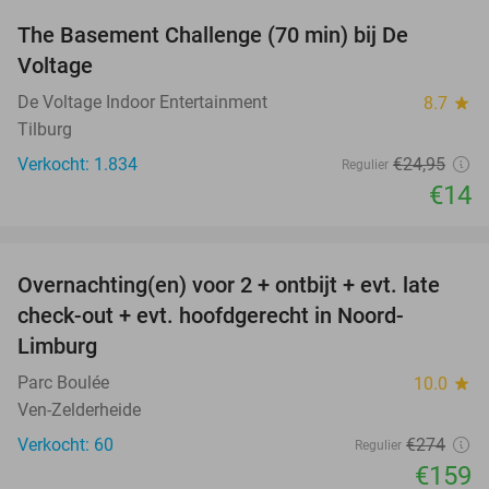
The Basement Challenge (70 min) bij De
44%
Voltage
De Voltage Indoor Entertainment
8.7
star
Tilburg
Verkocht: 1.834
€24
,95
Regulier
€14
favorite_border
Overnachting(en) voor 2 + ontbijt + evt. late
42%
check-out + evt. hoofdgerecht in Noord-
Limburg
Parc Boulée
10.0
star
Ven-Zelderheide
Verkocht: 60
€274
Regulier
€159