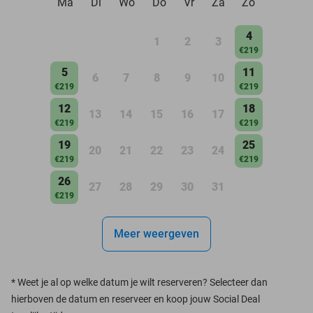
Ma
Di
Wo
Do
Vr
Za
Zo
4
1
2
3
€219
5
11
6
7
8
9
10
€219
€219
12
18
13
14
15
16
17
€219
€219
19
25
20
21
22
23
24
€219
€219
26
27
28
29
30
31
€219
Meer weergeven
*
Weet je al op welke datum je wilt reserveren? Selecteer dan
hierboven de datum en reserveer en koop jouw Social Deal