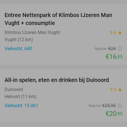
favorite_border
Entree Nettenpark of Klimbos IJzeren Man
29%
Vught + consumptie
Klimbos IJzeren Man Vught
9.6
star
Vught (12 km)
Verkocht: 640
€24
Regulier
€16
,95
favorite_border
All-in spelen, eten en drinken bij Duinoord
19%
Duinoord
9.8
star
Helvoirt (11 km)
Verkocht: 15.061
€25
,95
Regulier
€20
,95
favorite_border