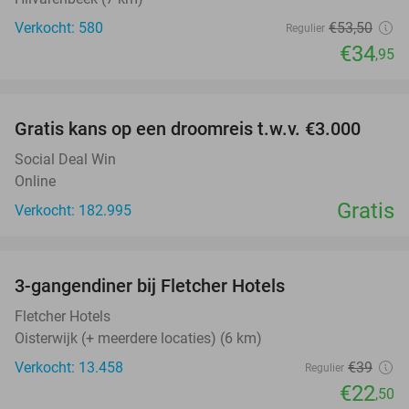
Verkocht: 580
€53
,50
Regulier
€34
,95
favorite_border
Gratis kans op een droomreis t.w.v. €3.000
Social Deal Win
Online
Gratis
Verkocht: 182.995
favorite_border
3-gangendiner bij Fletcher Hotels
42%
Fletcher Hotels
Oisterwijk (+ meerdere locaties) (6 km)
Verkocht: 13.458
€39
Regulier
€22
,50