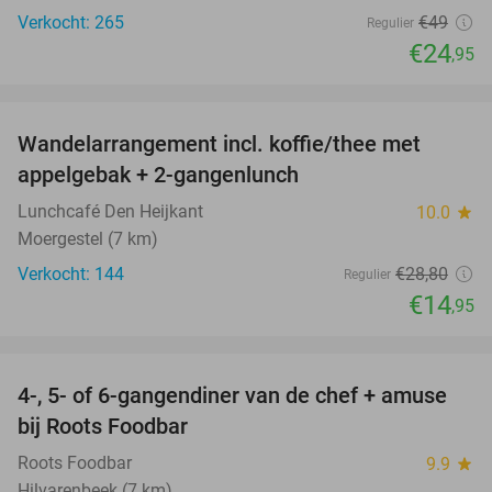
Verkocht: 265
€49
Regulier
€24
,95
favorite_border
Wandelarrangement incl. koffie/thee met
48%
appelgebak + 2-gangenlunch
Lunchcafé Den Heijkant
10.0
star
Moergestel (7 km)
Verkocht: 144
€28
,80
Regulier
€14
,95
favorite_border
4-, 5- of 6-gangendiner van de chef + amuse
35%
bij Roots Foodbar
Roots Foodbar
9.9
star
Hilvarenbeek (7 km)