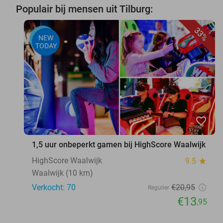
Populair bij mensen uit Tilburg:
33%
NEW
TODAY
favorite_border
1,5 uur onbeperkt gamen bij HighScore Waalwijk
HighScore Waalwijk
9.5
star
Waalwijk (10 km)
Verkocht: 70
€20
,95
Regulier
€13
,95