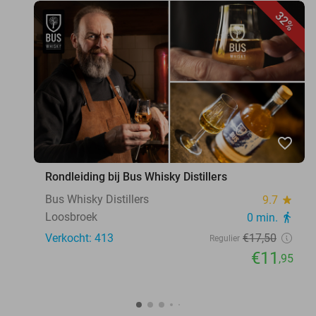
32%
favorite_border
Rondleiding bij Bus Whisky Distillers
Bus Whisky Distillers
9.7
star
Loosbroek
0 min.
directions_walk
Verkocht: 413
€17
,50
Regulier
€11
,95