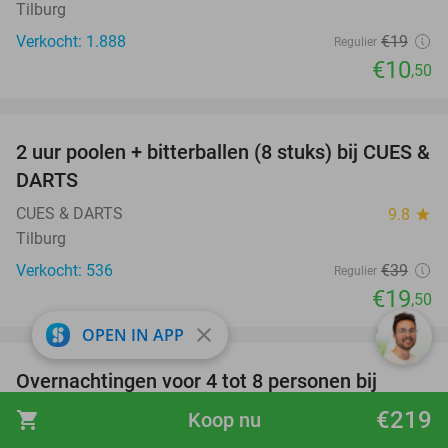
Tilburg
Verkocht: 1.888
€19
Regulier
€10
,50
favorite_border
2 uur poolen + bitterballen (8 stuks) bij CUES &
50%
DARTS
CUES & DARTS
9.8
star
Tilburg
Verkocht: 536
€39
Regulier
€19
,50
favorite_border
close
OPEN IN APP
Overnachtingen voor 4 tot 8 personen bij
Sunparks Kempense Meren
€219
shopping_cart
Koop nu
Sunparks Kempense Meren
8.5
star