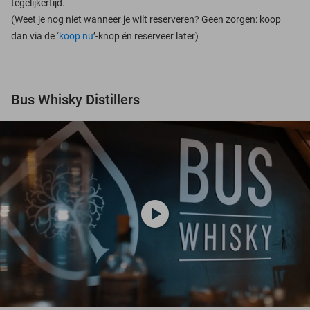
tegelijkertijd.
(Weet je nog niet wanneer je wilt reserveren? Geen zorgen: koop
dan via de ‘
koop nu
’-knop én reserveer later)
Bus Whisky Distillers
play_circle