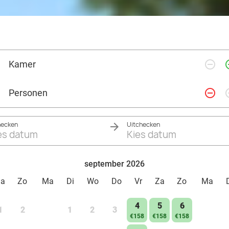
remove_circle_outline
add_ci
Kamer
remove_circle_outline
add_ci
Personen
hecken
Uitchecken
es datum
Kies datum
september 2026
Za
Zo
Ma
Di
Wo
Do
Vr
Za
Zo
Ma
4
5
6
1
2
1
2
3
€158
€158
€158