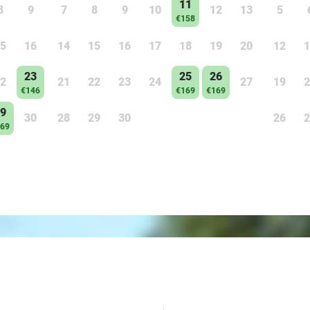
11
8
9
7
8
9
10
12
13
5
€158
5
16
14
15
16
17
18
19
20
12
1
23
25
26
2
21
22
23
24
27
19
2
€146
€169
€169
9
30
28
29
30
26
2
69