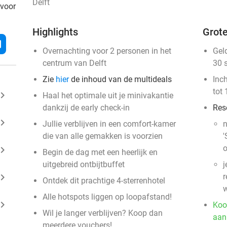
Delft
 voor
Highlights
Grote
l
Overnachting voor 2 personen in het
Gel
centrum van Delft
30 
Zie
hier
de inhoud van de multideals
Inc
tot 
ard_arrow_right
Haal het optimale uit je minivakantie
dankzij de early check-in
Res
ard_arrow_right
Jullie verblijven in een comfort-kamer
n
die van alle gemakken is voorzien
'
o
ard_arrow_right
Begin de dag met een heerlijk en
uitgebreid ontbijtbuffet
j
ard_arrow_right
r
Ontdek dit prachtige 4-sterrenhotel
w
Alle hotspots liggen op loopafstand!
ard_arrow_right
Koo
Wil je langer verblijven? Koop dan
aan
meerdere vouchers!