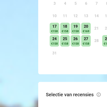
3
4
5
6
7
10
11
12
13
14
1
17
18
19
20
21
2
€158
€158
€158
€169
24
25
26
27
2
28
€158
€158
€158
€158
€1
31
Selectie van recensies
info_outlined