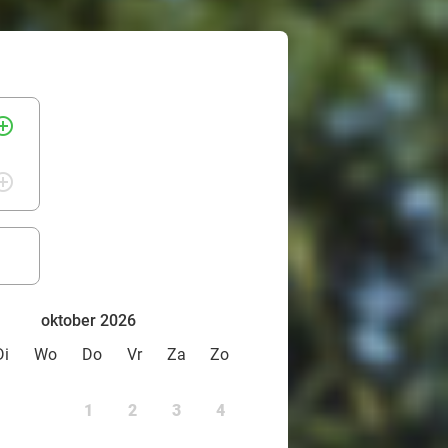
rcle_outline
rcle_outline
oktober 2026
Di
Wo
Do
Vr
Za
Zo
1
2
3
4