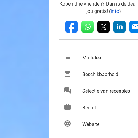
Kopen drie vrienden? Dan is de deal
jou gratis! (
info
)
whatsapp
linkedin
fb
mai
list
keybo
Multideal
date_range
keybo
Beschikbaarheid
chat
keybo
Selectie van recensies
work
keybo
Bedrijf
language
keybo
Website