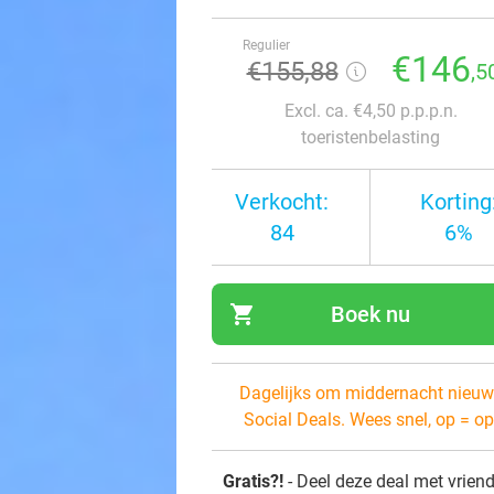
Regulier
€146
€155,88
,5
Excl. ca. €4,50 p.p.p.n.
toeristenbelasting
Verkocht:
Korting
84
6%
shopping_cart
Boek nu
navi
Dagelijks om middernacht nieuw
Social Deals. Wees snel, op = op
Gratis?!
- Deel deze deal met vrien