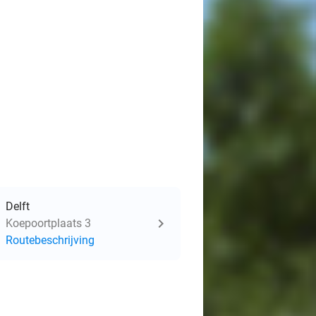
Delft
Koepoortplaats 3
Routebeschrijving