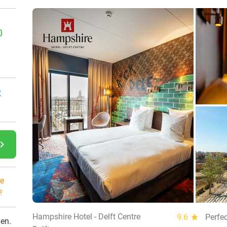
0
:
gate_next
e
!
Hampshire Hotel - Delft Centre
9.6
star
Perfe
den.