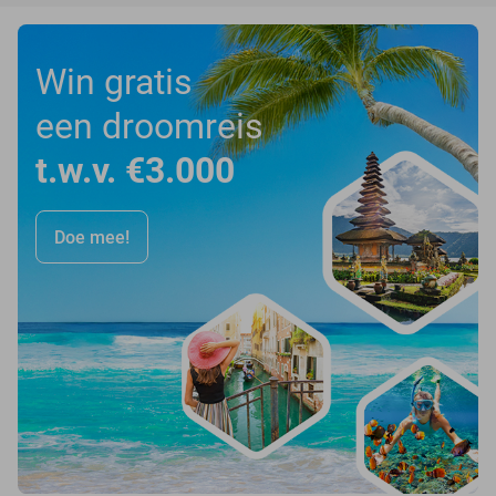
Win gratis
een droomreis
t.w.v. €3.000
Doe mee!