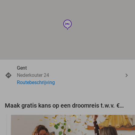
hotel
Gent
Nederkouter 24
Routebeschrijving
Maak gratis kans op een droomreis t.w.v. €3.000!