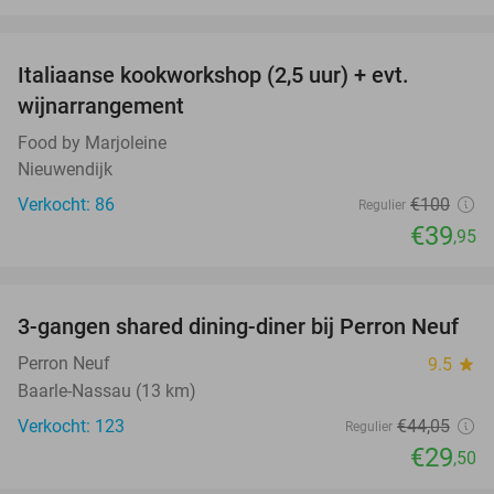
favorite_border
Italiaanse kookworkshop (2,5 uur) + evt.
60%
wijnarrangement
Food by Marjoleine
Nieuwendijk
Verkocht: 86
€100
Regulier
€39
,95
favorite_border
3-gangen shared dining-diner bij Perron Neuf
33%
Perron Neuf
9.5
star
Baarle-Nassau (13 km)
Verkocht: 123
€44
,05
Regulier
€29
,50
favorite_border