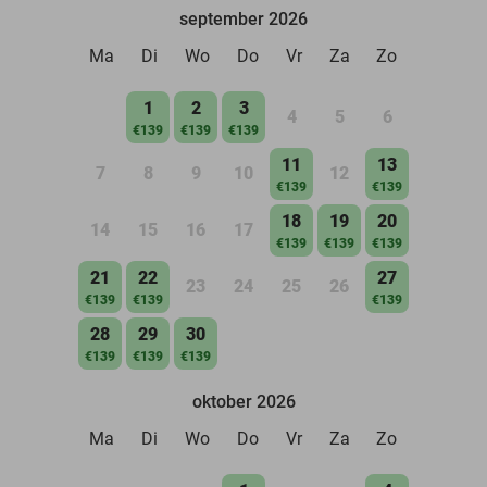
september 2026
Ma
Di
Wo
Do
Vr
Za
Zo
1
2
3
4
5
6
€139
€139
€139
11
13
7
8
9
10
12
€139
€139
18
19
20
14
15
16
17
€139
€139
€139
21
22
27
23
24
25
26
€139
€139
€139
28
29
30
€139
€139
€139
oktober 2026
Ma
Di
Wo
Do
Vr
Za
Zo