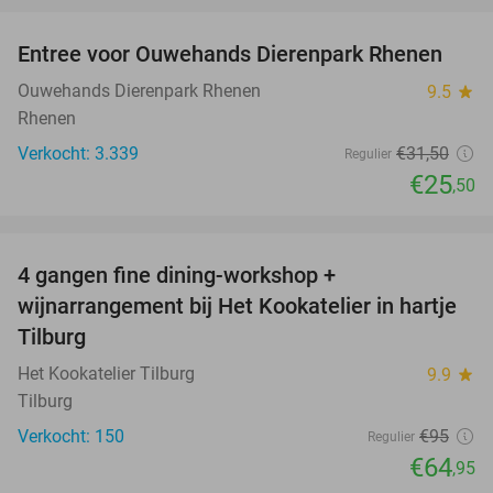
Entree voor Ouwehands Dierenpark Rhenen
19%
Ouwehands Dierenpark Rhenen
9.5
star
Rhenen
Verkocht: 3.339
€31
,50
Regulier
€25
,50
favorite_border
4 gangen fine dining-workshop +
32%
wijnarrangement bij Het Kookatelier in hartje
Tilburg
Het Kookatelier Tilburg
9.9
star
Tilburg
Verkocht: 150
€95
Regulier
€64
,95