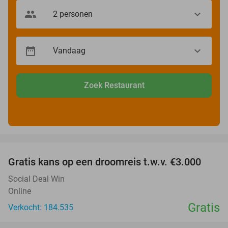
Zoek Restaurant
favorite_border
Gratis kans op een droomreis t.w.v. €3.000
Social Deal Win
Online
Gratis
Verkocht: 184.535
favorite_border