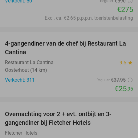
Verkocht: 50
€590
Regulier
€275
Excl. ca. €2,65 p.p.p.n. toeristenbelasting
favorite_border
4-gangendiner van de chef bij Restaurant La
32%
Cantina
Restaurant La Cantina
9.5
star
Oosterhout (14 km)
Verkocht: 311
€37
,95
Regulier
€25
,95
favorite_border
Overnachting voor 2 + evt. ontbijt en 3-
gangendiner bij Fletcher Hotels
Fletcher Hotels