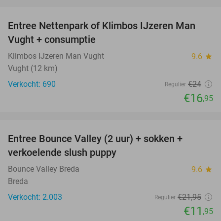
favorite_border
Entree Nettenpark of Klimbos IJzeren Man
29%
Vught + consumptie
Klimbos IJzeren Man Vught
9.6
star
Vught (12 km)
Verkocht: 690
€24
Regulier
€16
,95
favorite_border
Entree Bounce Valley (2 uur) + sokken +
46%
verkoelende slush puppy
Bounce Valley Breda
9.6
star
Breda
Verkocht: 2.003
€21
,95
Regulier
€11
,95