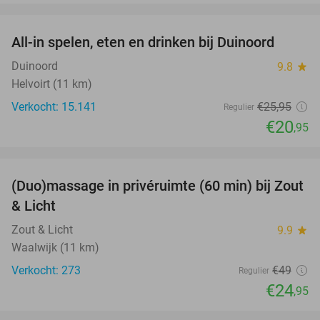
favorite_border
All-in spelen, eten en drinken bij Duinoord
19%
Duinoord
9.8
star
Helvoirt (11 km)
Verkocht: 15.141
€25
,95
Regulier
€20
,95
favorite_border
(Duo)massage in privéruimte (60 min) bij Zout
49%
& Licht
Zout & Licht
9.9
star
Waalwijk (11 km)
Verkocht: 273
€49
Regulier
€24
,95
favorite_border