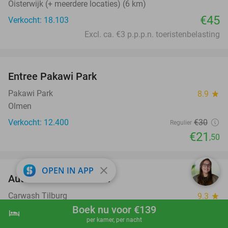
Oisterwijk (+ meerdere locaties) (6 km)
€45
Verkocht: 18.103
Excl. ca. €3 p.p.p.n. toeristenbelasting
favorite_border
Entree Pakawi Park
28%
Pakawi Park
8.9
star
Olmen
Verkocht: 12.400
€30
Regulier
€21
,50
favorite_border
close
OPEN IN APP
Autowasbeurt 'Pantser'
45%
Carwash Tilburg
9.3
star
Tilburg
Boek nu voor €139
hotel
shopping_cart
Boek nu
navigate_next
per kamer, per nacht
Verkocht: 1.909
€19
Regulier