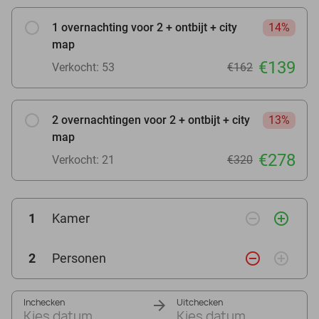
1 overnachting voor 2 + ontbijt + city
14%
map
€139
Verkocht: 53
€162
2 overnachtingen voor 2 + ontbijt + city
13%
map
€278
Verkocht: 21
€320
remove_circle_outline
add_circle_outline
1
Kamer
remove_circle_outline
add_circle_outline
2
Personen
Inchecken
Uitchecken
Kies datum
Kies datum