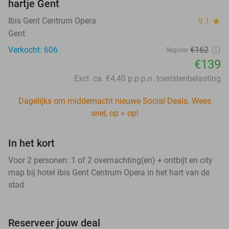
hartje Gent
Ibis Gent Centrum Opera
9.1
star
Gent
Verkocht: 606
€162
Regulier
€139
Excl. ca. €4,40 p.p.p.n. toeristenbelasting
Dagelijks om middernacht nieuwe Social Deals. Wees
snel, op = op!
In het kort
Voor 2 personen: 1 of 2 overnachting(en) + ontbijt en city
map bij hotel ibis Gent Centrum Opera in het hart van de
stad
Reserveer jouw deal