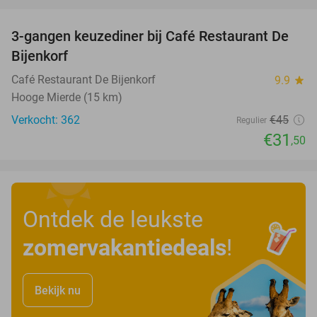
favorite_border
3-gangen keuzediner bij Café Restaurant De
30%
Bijenkorf
Café Restaurant De Bijenkorf
9.9
star
Hooge Mierde (15 km)
Verkocht: 362
€45
Regulier
€31
,50
Ontdek de leukste
zomervakantiedeals
!
Bekijk nu