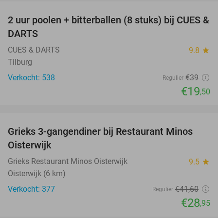
2 uur poolen + bitterballen (8 stuks) bij CUES &
50%
DARTS
CUES & DARTS
9.8
star
Tilburg
Verkocht: 538
€39
Regulier
€19
,50
favorite_border
Grieks 3-gangendiner bij Restaurant Minos
30%
Oisterwijk
Grieks Restaurant Minos Oisterwijk
9.5
star
Oisterwijk (6 km)
Verkocht: 377
€41
,60
Regulier
€28
,95