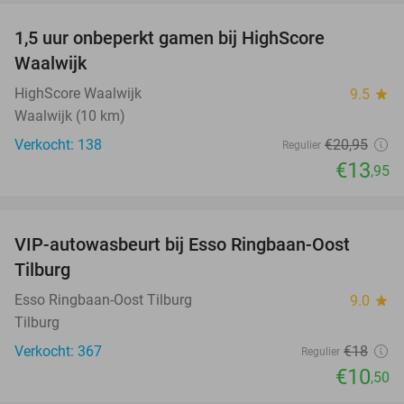
1,5 uur onbeperkt gamen bij HighScore
33%
Waalwijk
HighScore Waalwijk
9.5
star
Waalwijk (10 km)
Verkocht: 138
€20
,95
Regulier
€13
,95
favorite_border
VIP-autowasbeurt bij Esso Ringbaan-Oost
42%
Tilburg
Esso Ringbaan-Oost Tilburg
9.0
star
Tilburg
Verkocht: 367
€18
Regulier
€10
,50