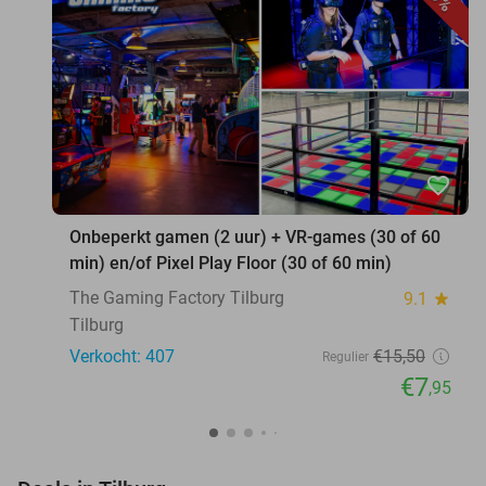
favorite_border
Onbeperkt gamen (2 uur) + VR-games (30 of 60
min) en/of Pixel Play Floor (30 of 60 min)
The Gaming Factory Tilburg
9.1
star
Tilburg
Verkocht: 407
€15
,50
Regulier
€7
,95
favorite_border