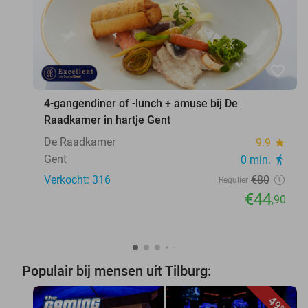
favorite_border
4-gangendiner of -lunch + amuse bij De
Raadkamer in hartje Gent
De Raadkamer
9.9
star
Gent
0 min.
directions_walk
Verkocht: 316
€80
Regulier
€44
,90
Populair bij mensen uit Tilburg:
49%