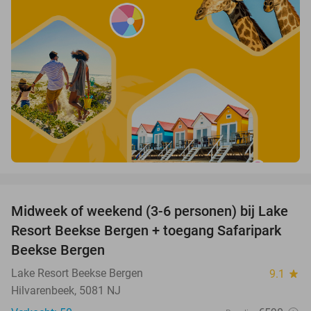
favorite_border
Midweek of weekend (3-6 personen) bij Lake
53%
Resort Beekse Bergen + toegang Safaripark
Beekse Bergen
Lake Resort Beekse Bergen
9.1
star
Hilvarenbeek, 5081 NJ