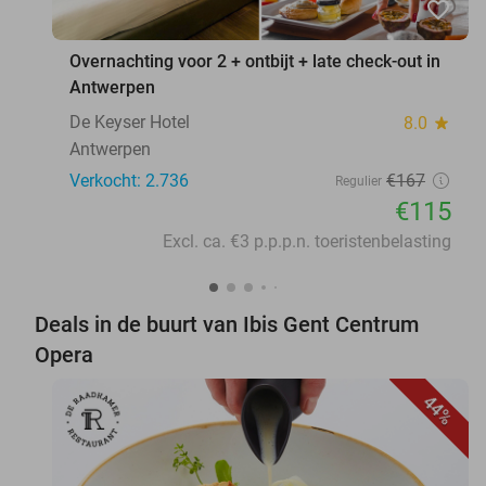
favorite_border
Overnachting voor 2 + ontbijt + late check-out in
Antwerpen
De Keyser Hotel
8.0
star
Antwerpen
Verkocht: 2.736
€167
Regulier
€115
Excl. ca. €3 p.p.p.n. toeristenbelasting
Deals in de buurt van Ibis Gent Centrum
Opera
44%