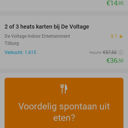
€14
,95
favorite_border
2 of 3 heats karten bij De Voltage
37%
De Voltage Indoor Entertainment
8.7
star
Tilburg
Verkocht: 1.615
€57
,50
Regulier
€36
,50
Voordelig spontaan uit
eten?