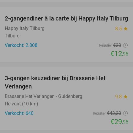
favorite_border
2-gangendiner à la carte bij Happy Italy Tilburg
35%
Happy Italy Tilburg
8.5
star
Tilburg
Verkocht: 2.808
€20
Regulier
€12
,95
favorite_border
3-gangen keuzediner bij Brasserie Het
31%
Verlangen
Brasserie Het Verlangen - Guldenberg
9.8
star
Helvoirt (10 km)
Verkocht: 640
€43
,20
Regulier
€29
,95