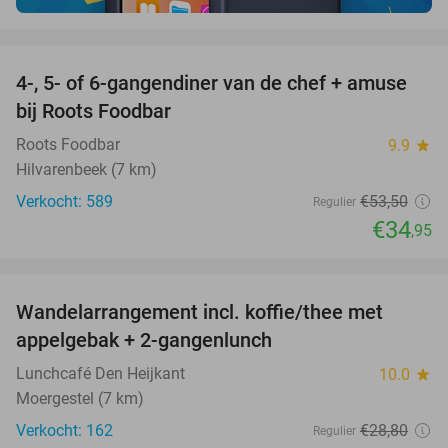
favorite_border
4-, 5- of 6-gangendiner van de chef + amuse
35%
bij Roots Foodbar
Roots Foodbar
9.9
star
Hilvarenbeek (7 km)
Verkocht: 589
€53
,50
Regulier
€34
,95
favorite_border
Wandelarrangement incl. koffie/thee met
48%
appelgebak + 2-gangenlunch
Lunchcafé Den Heijkant
10.0
star
Moergestel (7 km)
Verkocht: 162
€28
,80
Regulier