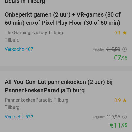
Deals in Tilburg
Onbeperkt gamen (2 uur) + VR-games (30 of
49%
60 min) en/of Pixel Play Floor (30 of 60 min)
The Gaming Factory Tilburg
9.1
star
Tilburg
Verkocht: 407
€15
,50
Regulier
€7
,95
favorite_border
All-You-Can-Eat pannenkoeken (2 uur) bij
40%
PannenkoekenParadijs Tilburg
PannenkoekenParadijs Tilburg
8.9
star
Tilburg
Verkocht: 522
€19
,95
Regulier
€11
,95