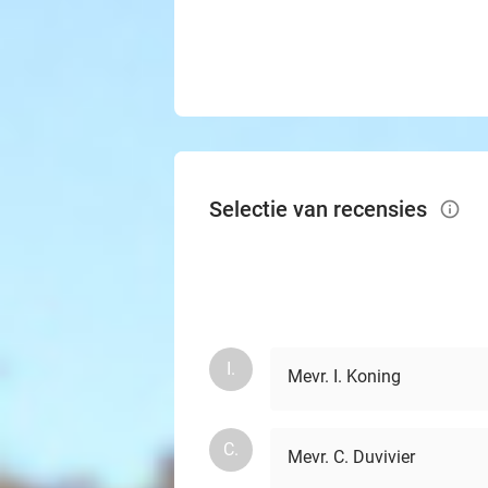
Selectie van recensies
info_outlined
I.
Mevr. I. Koning
C.
Mevr. C. Duvivier