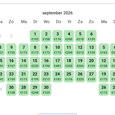
september 2026
Za
Zo
Ma
Di
Wo
Do
Vr
Za
Zo
Ma
1
2
3
4
5
6
1
2
€192
€158
€176
€200
€218
€159
8
9
7
8
9
10
11
12
13
5
21
€155
€173
€173
€173
€173
€200
€213
€159
€163
€2
5
16
14
15
16
17
18
19
20
12
1
91
€167
€173
€233
€190
€481
€203
€265
€159
€158
€2
2
23
21
22
23
24
25
26
27
19
2
41
€159
€173
€199
€213
€181
€176
€225
€159
€173
€1
30
28
29
30
26
2
9
€158
€173
€248
€159
€173
€1