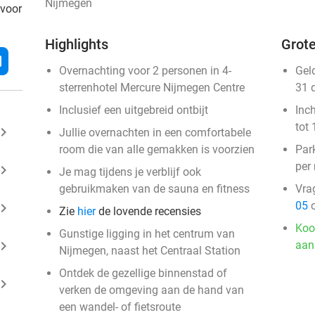
Nijmegen
 voor
Highlights
Grote
l
Overnachting voor 2 personen in 4-
Gel
sterrenhotel Mercure Nijmegen Centre
31 
Inclusief een uitgebreid ontbijt
Inc
tot 
ard_arrow_right
Jullie overnachten in een comfortabele
room die van alle gemakken is voorzien
Par
per
ard_arrow_right
Je mag tijdens je verblijf ook
gebruikmaken van de sauna en fitness
Vra
05
o
ard_arrow_right
Zie
hier
de lovende recensies
Koo
Gunstige ligging in het centrum van
ard_arrow_right
aan
Nijmegen, naast het Centraal Station
Ontdek de gezellige binnenstad of
ard_arrow_right
verken de omgeving aan de hand van
een wandel- of fietsroute