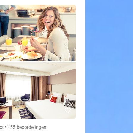
favorite_border
ct • 155 beoordelingen