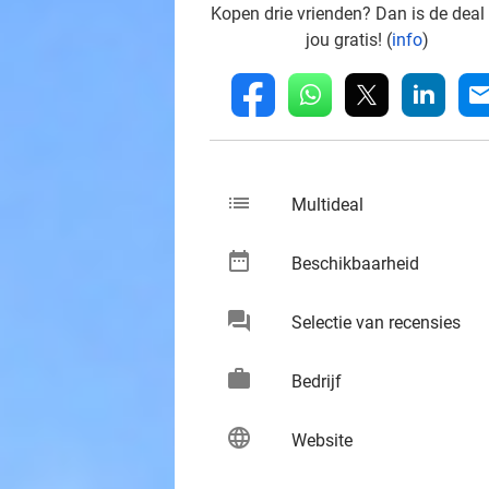
Kopen drie vrienden? Dan is de deal
jou gratis! (
info
)
whatsapp
linkedin
fb
mai
list
keybo
Multideal
date_range
keybo
Beschikbaarheid
chat
keybo
Selectie van recensies
work
keybo
Bedrijf
language
keybo
Website