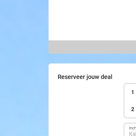
Reserveer jouw deal
1
2
Inc
Ki