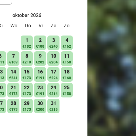
oktober 2026
Di
Wo
Do
Vr
Za
Zo
1
2
3
4
€182
€188
€240
€162
6
7
8
9
10
11
11
€189
€210
€282
€284
€158
3
14
15
16
17
18
13
€241
€173
€191
€224
€160
0
21
22
23
24
25
73
€173
€173
€191
€214
€158
7
28
29
30
31
73
€173
€173
€200
€215