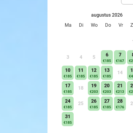
augustus 2026
Ma
Di
Wo
Do
Vr
6
7
3
4
5
€185
€167
€2
10
11
12
13
1
14
€185
€185
€185
€185
€4
17
19
20
21
2
18
€185
€203
€203
€213
€2
24
26
27
28
25
2
€185
€185
€185
€176
31
€185