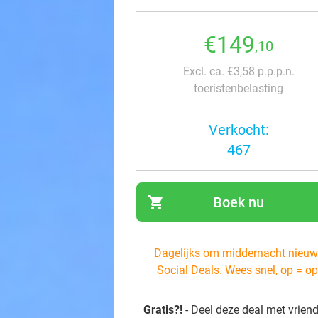
€149
,10
Excl. ca. €3,58 p.p.p.n.
toeristenbelasting
Verkocht:
467
shopping_cart
Boek nu
navi
Dagelijks om middernacht nieuw
Social Deals. Wees snel, op = op
Gratis?!
- Deel deze deal met vrien