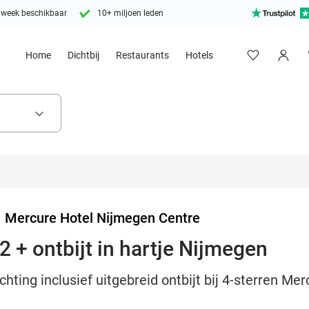
 week beschikbaar
10+ miljoen leden
Home
Dichtbij
Restaurants
Hotels
keyboard_arrow_down
>
Mercure Hotel Nijmegen Centre
 + ontbijt in hartje Nijmegen
hting inclusief uitgebreid ontbijt bij 4-sterren Me