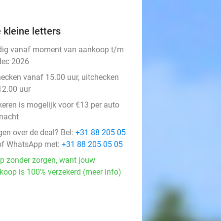
 kleine letters
dig vanaf moment van aankoop t/m
dec 2026
hecken vanaf 15.00 uur, uitchecken
12.00 uur
keren is mogelijk voor €13 per auto
 nacht
gen over de deal? Bel:
+31 88 205 05
f WhatsApp met:
+31 88 205 05 05
p zonder zorgen, want jouw
koop is 100% verzekerd (meer info)