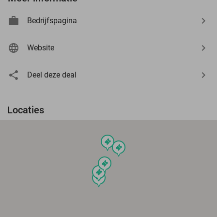
Bedrijfspagina
Website
Deel deze deal
Locaties
events
events
events
events
events