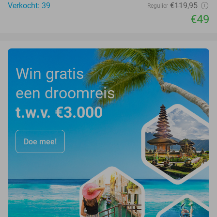
Verkocht: 39
€119
,95
Regulier
€49
Win gratis
een droomreis
t.w.v. €3.000
Doe mee!