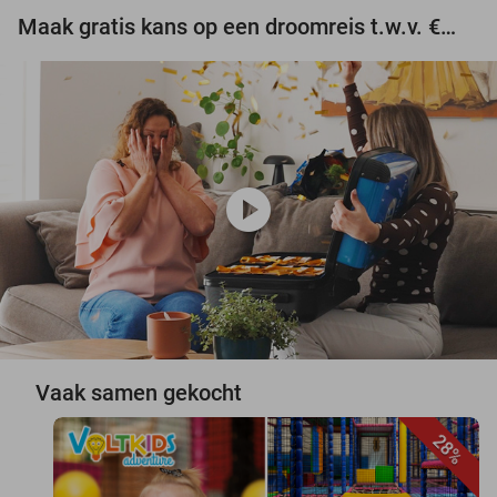
Maak gratis kans op een droomreis t.w.v. €3.000!
play_circle
Vaak samen gekocht
28%