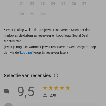
21
22
23
24
25
26
27
28
29
30
*
Weet je al op welke datum je wilt reserveren? Selecteer dan
hierboven de datum en reserveer en koop jouw Social Deal
tegelijkertijd.
(Weet je nog niet wanneer je wilt reserveren? Geen zorgen: koop
dan via de ‘
koop nu
’-knop én reserveer later)
Selectie van recensies
info_outlined
9,5
238