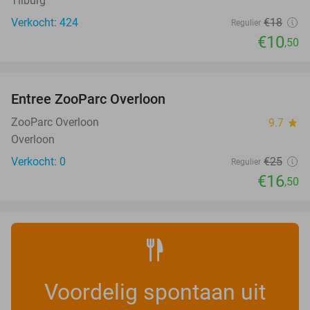
Tilburg
Verkocht: 424
€18
Regulier
€10
,50
favorite_border
Entree ZooParc Overloon
34%
NEW
TODAY
ZooParc Overloon
9.7
star
Overloon
Verkocht: 0
€25
Regulier
€16
,50
Voordelig spontaan uit