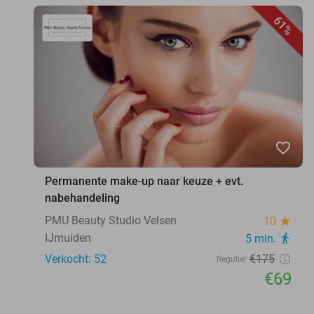
61%
favorite_border
Permanente make-up naar keuze + evt.
nabehandeling
PMU Beauty Studio Velsen
10
star
IJmuiden
5 min.
directions_walk
Verkocht: 52
€175
Regulier
€69