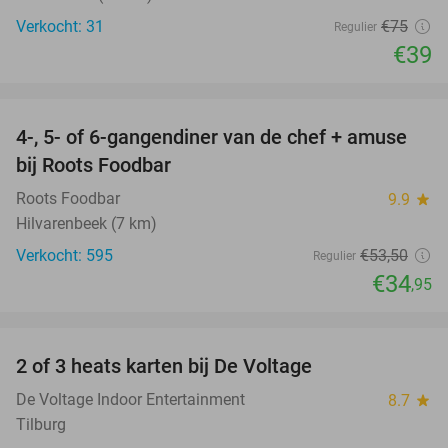
Verkocht: 31
€75
Regulier
€39
favorite_border
4-, 5- of 6-gangendiner van de chef + amuse
35%
bij Roots Foodbar
Roots Foodbar
9.9
star
Hilvarenbeek (7 km)
Verkocht: 595
€53
,50
Regulier
€34
,95
favorite_border
2 of 3 heats karten bij De Voltage
37%
De Voltage Indoor Entertainment
8.7
star
Tilburg