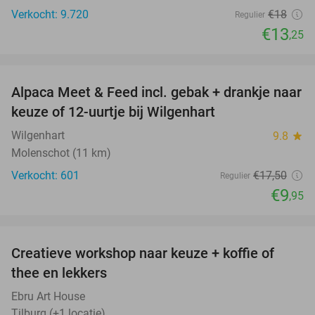
Verkocht: 9.720
€18
Regulier
€13
,25
favorite_border
Alpaca Meet & Feed incl. gebak + drankje naar
43%
keuze of 12-uurtje bij Wilgenhart
Wilgenhart
9.8
star
Molenschot (11 km)
Verkocht: 601
€17
,50
Regulier
€9
,95
favorite_border
Creatieve workshop naar keuze + koffie of
26%
thee en lekkers
Ebru Art House
Tilburg (+1 locatie)