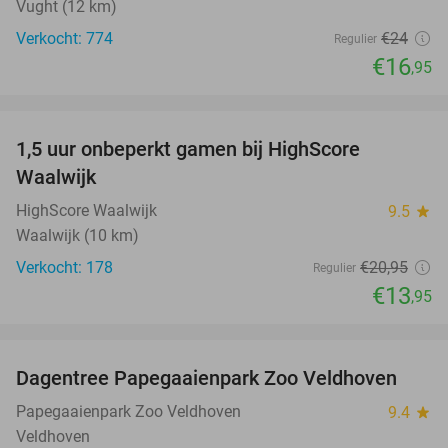
Vught (12 km)
Verkocht: 774
€24
Regulier
€16
,95
favorite_border
1,5 uur onbeperkt gamen bij HighScore
33%
Waalwijk
HighScore Waalwijk
9.5
star
Waalwijk (10 km)
Verkocht: 178
€20
,95
Regulier
€13
,95
favorite_border
Dagentree Papegaaienpark Zoo Veldhoven
26%
Papegaaienpark Zoo Veldhoven
9.4
star
Veldhoven