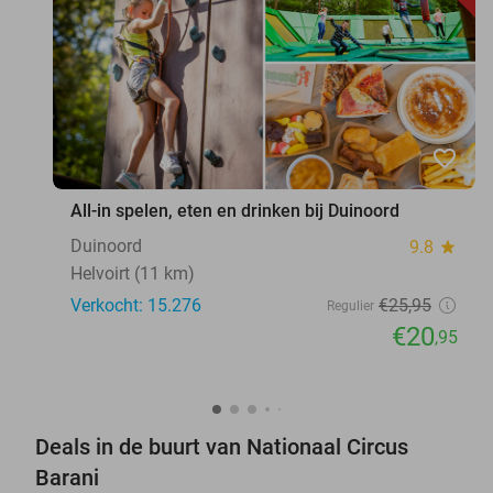
favorite_border
All-in spelen, eten en drinken bij Duinoord
Duinoord
9.8
star
Helvoirt (11 km)
Verkocht: 15.276
€25
,95
Regulier
€20
,95
Deals in de buurt van Nationaal Circus
Barani