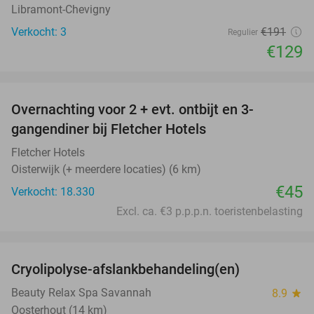
Libramont-Chevigny
Verkocht: 3
€191
Regulier
€129
favorite_border
Overnachting voor 2 + evt. ontbijt en 3-
gangendiner bij Fletcher Hotels
Fletcher Hotels
Oisterwijk (+ meerdere locaties) (6 km)
€45
Verkocht: 18.330
Excl. ca. €3 p.p.p.n. toeristenbelasting
favorite_border
Cryolipolyse-afslankbehandeling(en)
48%
Beauty Relax Spa Savannah
8.9
star
Oosterhout (14 km)