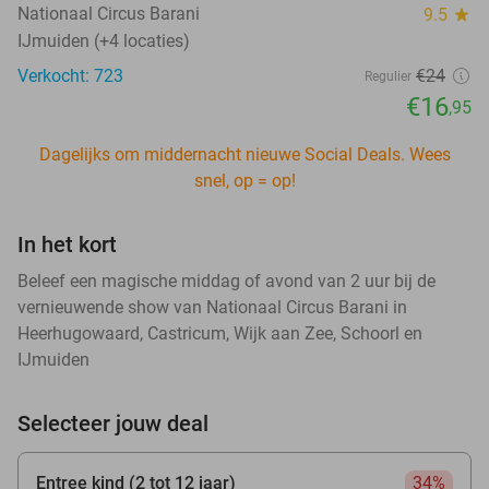
Nationaal Circus Barani
9.5
star
IJmuiden (+4 locaties)
Verkocht: 723
€24
Regulier
€16
,95
Dagelijks om middernacht nieuwe Social Deals. Wees
snel, op = op!
In het kort
Beleef een magische middag of avond van 2 uur bij de
vernieuwende show van Nationaal Circus Barani in
Heerhugowaard, Castricum, Wijk aan Zee, Schoorl en
IJmuiden
Selecteer jouw deal
Entree kind (2 tot 12 jaar)
34%