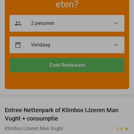
eten?
Zoek Restaurant
favorite_border
Entree Nettenpark of Klimbos IJzeren Man
29%
Vught + consumptie
Klimbos IJzeren Man Vught
9.6
star