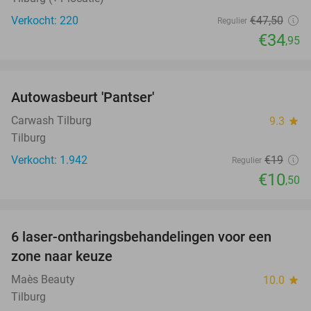
Verkocht: 220
€47
,50
Regulier
€34
,95
favorite_border
Autowasbeurt 'Pantser'
45%
Carwash Tilburg
9.3
star
Tilburg
Verkocht: 1.942
€19
Regulier
€10
,50
favorite_border
6 laser-ontharingsbehandelingen voor een
59%
zone naar keuze
Maès Beauty
10.0
star
Tilburg