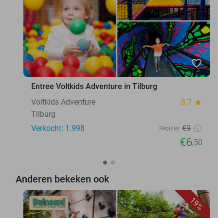
favorite_border
Entree Voltkids Adventure in Tilburg
Voltkids Adventure
8.7
star
Tilburg
Verkocht: 1.998
€9
Regulier
€6
,50
Anderen bekeken ook
19%