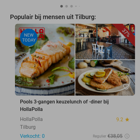
Populair bij mensen uit Tilburg:
37%
NEW
TODAY
favorite_border
Pools 3-gangen keuzelunch of -diner bij
HollaPolla
HollaPolla
9.2
star
Tilburg
Verkocht: 0
€38
,05
Regulier