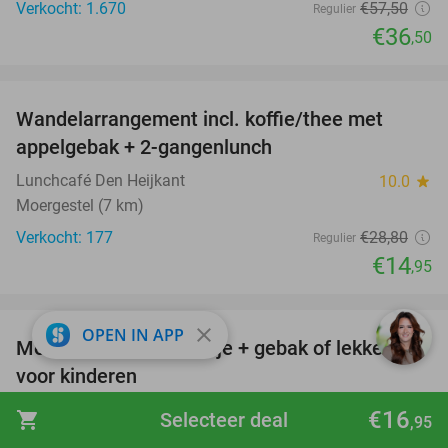
Verkocht: 1.670
€57
,50
Regulier
€36
,50
favorite_border
Wandelarrangement incl. koffie/thee met
48%
appelgebak + 2-gangenlunch
Lunchcafé Den Heijkant
10.0
star
Moergestel (7 km)
Verkocht: 177
€28
,80
Regulier
€14
,95
favorite_border
close
OPEN IN APP
Meet and feed + drankje + gebak of lekkernij
25%
voor kinderen
Knuffelboerderij de Goordonkhoeve
9.6
star
€16
shopping_cart
Selecteer deal
,95
Baarle-Nassau (13 km)