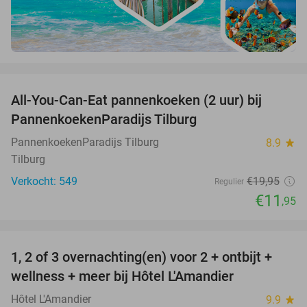
favorite_border
All-You-Can-Eat pannenkoeken (2 uur) bij
40%
PannenkoekenParadijs Tilburg
PannenkoekenParadijs Tilburg
8.9
star
Tilburg
Verkocht: 549
€19
,95
Regulier
€11
,95
favorite_border
1, 2 of 3 overnachting(en) voor 2 + ontbijt +
32%
NEW
wellness + meer bij Hôtel L'Amandier
TODAY
Hôtel L'Amandier
9.9
star