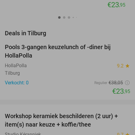
€23
,95
favorite_border
Deals in Tilburg
Pools 3-gangen keuzelunch of -diner bij
37%
NEW
HollaPolla
TODAY
HollaPolla
9.2
star
Tilburg
Verkocht: 0
€38
,05
Regulier
€23
,95
favorite_border
Workshop keramiek beschilderen (2 uur) +
43%
NEW
item(s) naar keuze + koffie/thee
TODAY
Studio Kéranniek
9.7
star