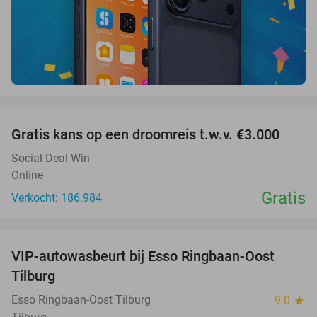
favorite_border
Gratis kans op een droomreis t.w.v. €3.000
Social Deal Win
Online
Gratis
Verkocht: 186.984
favorite_border
VIP-autowasbeurt bij Esso Ringbaan-Oost
42%
Tilburg
Esso Ringbaan-Oost Tilburg
9.0
star