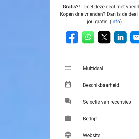
Gratis?!
- Deel deze deal met vrien
Kopen drie vrienden? Dan is de deal
jou gratis! (
info
)
whatsapp
linkedin
fb
mai
list
keybo
Multideal
date_range
keybo
Beschikbaarheid
chat
keybo
Selectie van recensies
work
keybo
Bedrijf
language
keybo
Website