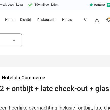
 week beschikbaar
10+ miljoen leden
Home
Dichtbij
Restaurants
Hotels
keyboard_arrow_down
>
Hôtel du Commerce
 + ontbijt + late check-out + glas
en heerlijke overnachting inclusief ontbijt, late ch