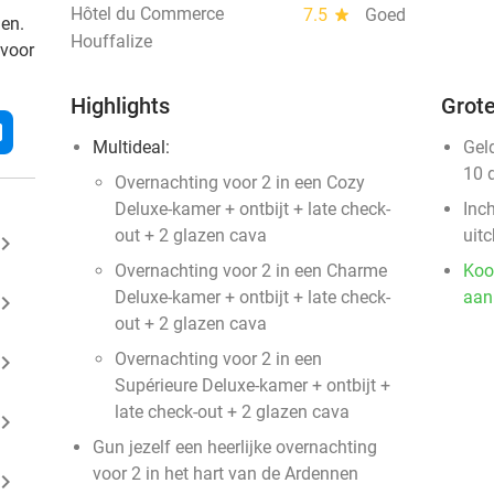
Hôtel du Commerce
7.5
star
Goed
den.
Houffalize
 voor
Highlights
Grote
l
Multideal:
Gel
10 
Overnachting voor 2 in een Cozy
Deluxe-kamer + ontbijt + late check-
Inc
out + 2 glazen cava
uit
ard_arrow_right
Overnachting voor 2 in een Charme
Koo
Deluxe-kamer + ontbijt + late check-
aan
ard_arrow_right
out + 2 glazen cava
Overnachting voor 2 in een
ard_arrow_right
Supérieure Deluxe-kamer + ontbijt +
late check-out + 2 glazen cava
ard_arrow_right
Gun jezelf een heerlijke overnachting
voor 2 in het hart van de Ardennen
ard_arrow_right