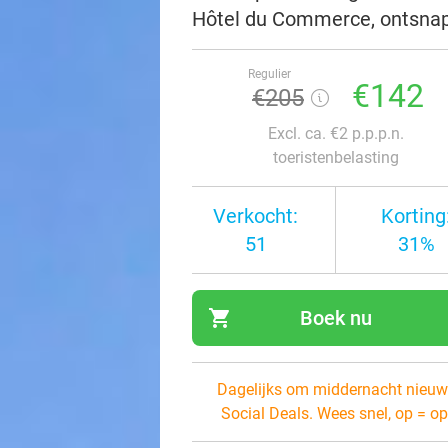
Hôtel du Commerce, ontsnap 
Regulier
€142
€205
Excl. ca. €2 p.p.p.n.
toeristenbelasting
Verkocht:
Korting
51
31%
shopping_cart
Boek nu
navi
Dagelijks om middernacht nieuw
Social Deals. Wees snel, op = op