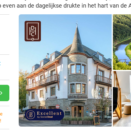
even aan de dagelijkse drukte in het hart van de
:
gate_next
e
!