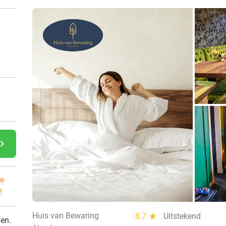
gate_next
e
!
Huis van Bewaring
8.7
star
Uitstekend
den.