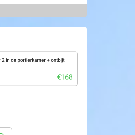
tandaardkamer of prachtige
 jullie aan voor een lekker ontbijt.
, want het hotel ligt op
m Almelo, ga shoppen in de
n de omgeving. Ontdek dit speciale
2 in de portierkamer + ontbijt
€168