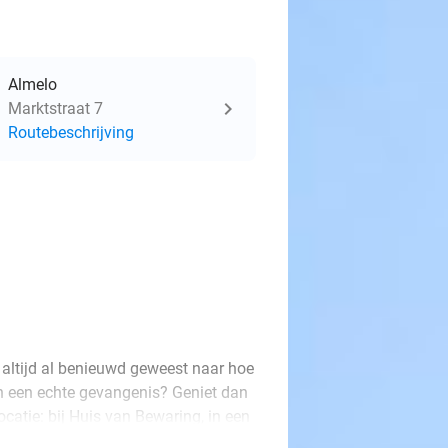
Almelo
Marktstraat 7
Routebeschrijving
 altijd al benieuwd geweest naar hoe
in een echte gevangenis? Geniet dan
ocatie: bij Huis van Bewaring, in een
men met jouw beste vriend(in),