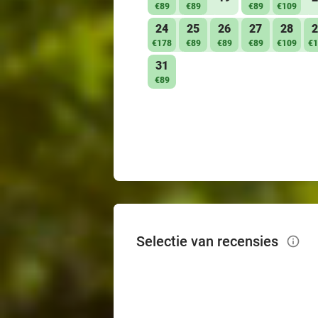
€89
€89
€89
€109
24
25
26
27
28
2
€178
€89
€89
€89
€109
€1
31
€89
Selectie van recensies
info_outlined