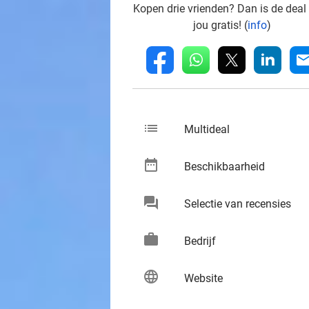
Kopen drie vrienden? Dan is de deal
jou gratis! (
info
)
whatsapp
linkedin
fb
mai
list
keybo
Multideal
date_range
keybo
Beschikbaarheid
chat
keybo
Selectie van recensies
work
keybo
Bedrijf
language
keybo
Website