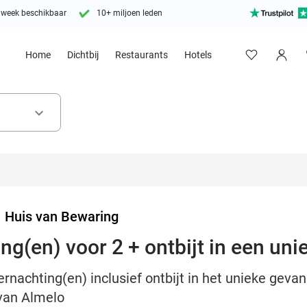
 week beschikbaar
10+ miljoen leden
Home
Dichtbij
Restaurants
Hotels
keyboard_arrow_down
>
Huis van Bewaring
ing(en) voor 2 + ontbijt in een uni
ernachting(en) inclusief ontbijt in het unieke geva
van Almelo