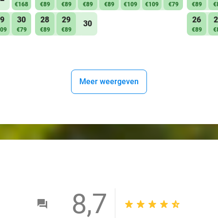
€168
€89
€89
€89
€89
€109
€109
€79
€89
€
9
30
28
29
26
2
30
09
€79
€89
€89
€89
€
Meer weergeven
8,7