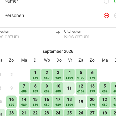
remove_circle_outline
add_ci
Kamer
Tweepersoonsbed
Eigen badkamer
remove_circle_outline
add_ci
Personen
Toilet op de gang
hecken
Uitchecken
es datum
Kies datum
september 2026
Za
Zo
Ma
Di
Wo
Do
Vr
Za
Zo
Ma
1
2
3
4
5
6
1
2
€89
€89
€89
€109
€109
€79
7
8
9
10
12
13
5
8
9
11
€89
€89
€89
€89
€109
€79
€89
€
16
14
15
16
17
18
20
12
1
5
19
€79
€89
€89
€89
€89
€109
€79
€89
€
23
21
22
23
24
25
26
27
19
2
2