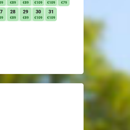
89
€89
€89
€109
€109
€79
7
28
29
30
31
89
€89
€89
€109
€109