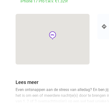
iPhone 17 Pro t.w.v. €1.329!
hotel
Lees meer
Even ontsnappen aan de stress van alledag? En ben jij
het is om een of meerdere nachtje(s) door te brengen 
van 1, 2 of 3 overnachting(en) op een wel heel unieke l
gerenoveerde en voormalige gevangenis! Kom langs sa