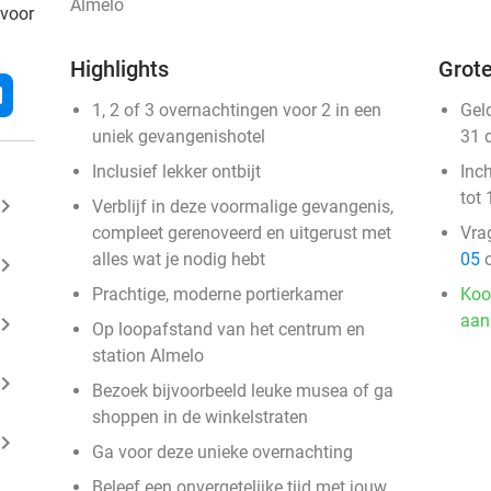
Almelo
 voor
Highlights
Grote
l
1, 2 of 3 overnachtingen voor 2 in een
Gel
uniek gevangenishotel
31 
Inclusief lekker ontbijt
Inc
tot 
ard_arrow_right
Verblijf in deze voormalige gevangenis,
compleet gerenoveerd en uitgerust met
Vra
alles wat je nodig hebt
05
o
ard_arrow_right
Prachtige, moderne portierkamer
Koo
aan
ard_arrow_right
Op loopafstand van het centrum en
station Almelo
ard_arrow_right
Bezoek bijvoorbeeld leuke musea of ga
shoppen in de winkelstraten
ard_arrow_right
Ga voor deze unieke overnachting
Beleef een onvergetelijke tijd met jouw