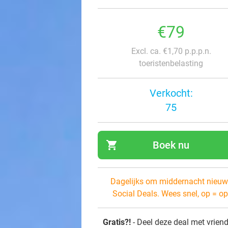
€79
Excl. ca. €1,70 p.p.p.n.
toeristenbelasting
Verkocht:
75
shopping_cart
Boek nu
navi
Dagelijks om middernacht nieuw
Social Deals. Wees snel, op = op
Gratis?!
- Deel deze deal met vrien