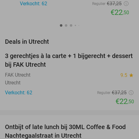
Verkocht: 62
€37
,25
Regulier
€22
,50
favorite_border
Deals in Utrecht
3 gerechtjes à la carte + 1 bijgerecht + dessert
40%
bij FAK Utrecht
FAK Utrecht
9.5
star
Utrecht
Verkocht: 62
€37
,25
Regulier
€22
,50
favorite_border
Ontbijt of late lunch bij 30ML Coffee & Food
31%
NEW
Nachtegaalstraat in Utrecht
TODAY