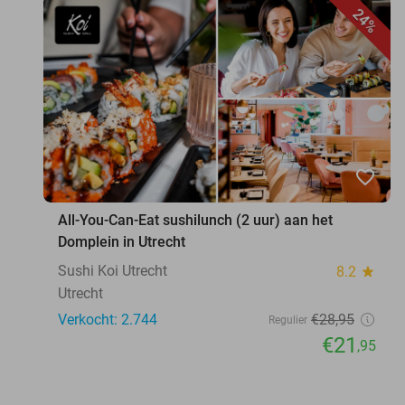
24%
favorite_border
All-You-Can-Eat sushilunch (2 uur) aan het
Domplein in Utrecht
Sushi Koi Utrecht
8.2
star
Utrecht
Verkocht: 2.744
€28
,95
Regulier
€21
,95