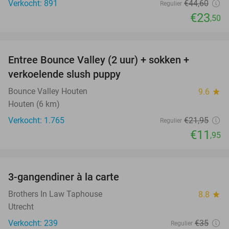
Verkocht: 891
€44
,60
Regulier
€23
,50
favorite_border
Entree Bounce Valley (2 uur) + sokken +
46%
verkoelende slush puppy
Bounce Valley Houten
9.6
star
Houten (6 km)
Verkocht: 1.765
€21
,95
Regulier
€11
,95
favorite_border
3-gangendiner à la carte
39%
Brothers In Law Taphouse
8.8
star
Utrecht
Verkocht: 239
€35
Regulier