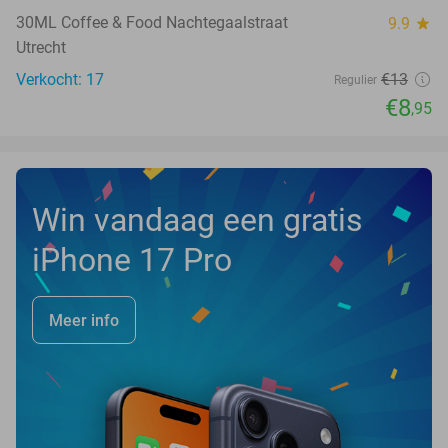
30ML Coffee & Food Nachtegaalstraat
9.9
star
Utrecht
Verkocht: 17
€13
Regulier
€8
,95
Win vandaag een gratis
iPhone 17 Pro
Meer info