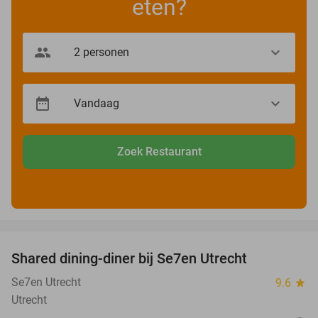
eten?
Zoek Restaurant
favorite_border
Shared dining-diner bij Se7en Utrecht
47%
Se7en Utrecht
9.6
star
Utrecht