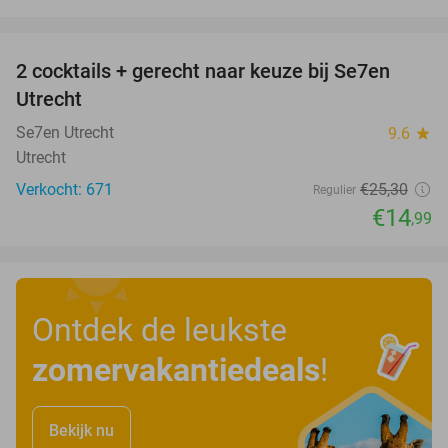
favorite_border
2 cocktails + gerecht naar keuze bij Se7en
41%
Utrecht
Se7en Utrecht
9.6
star
Utrecht
Verkocht: 671
€25
,30
Regulier
€14
,99
Ontdek de leukste
zomervakantiedeals
!
Bekijk nu