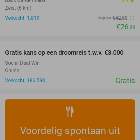
Back Garden Zeist
8.9
star
Zeist (6 km)
Verkocht: 1.819
€42
,50
Regulier
€26
,95
favorite_border
Gratis kans op een droomreis t.w.v. €3.000
Social Deal Win
Online
Gratis
Verkocht: 186.598
Voordelig spontaan uit