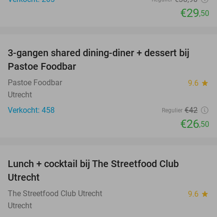
€29
,50
favorite_border
3-gangen shared dining-diner + dessert bij
37%
Pastoe Foodbar
Pastoe Foodbar
9.6
star
Utrecht
Verkocht: 458
€42
Regulier
€26
,50
favorite_border
Lunch + cocktail bij The Streetfood Club
28%
Utrecht
The Streetfood Club Utrecht
9.6
star
Utrecht