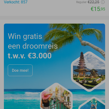
Verkocht: 857
€22
,25
Regulier
€15
,95
Win gratis
een droomreis
t.w.v. €3.000
Doe mee!