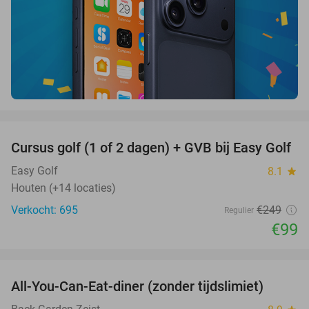
favorite_border
Cursus golf (1 of 2 dagen) + GVB bij Easy Golf
60%
Easy Golf
8.1
star
Houten (+14 locaties)
Verkocht: 695
€249
Regulier
€99
favorite_border
All-You-Can-Eat-diner (zonder tijdslimiet)
37%