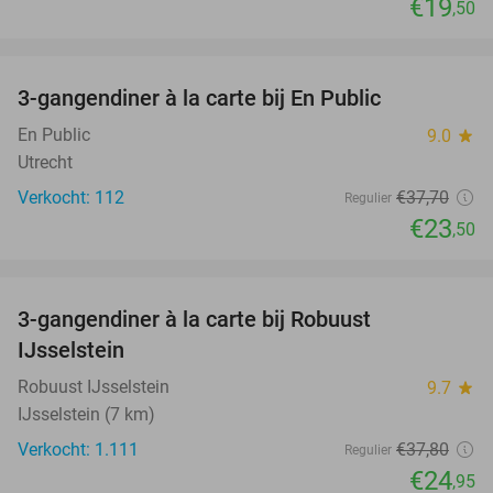
€19
,50
favorite_border
3-gangendiner à la carte bij En Public
38%
En Public
9.0
star
Utrecht
Verkocht: 112
€37
,70
Regulier
€23
,50
favorite_border
3-gangendiner à la carte bij Robuust
34%
IJsselstein
Robuust IJsselstein
9.7
star
IJsselstein (7 km)
Verkocht: 1.111
€37
,80
Regulier
€24
,95