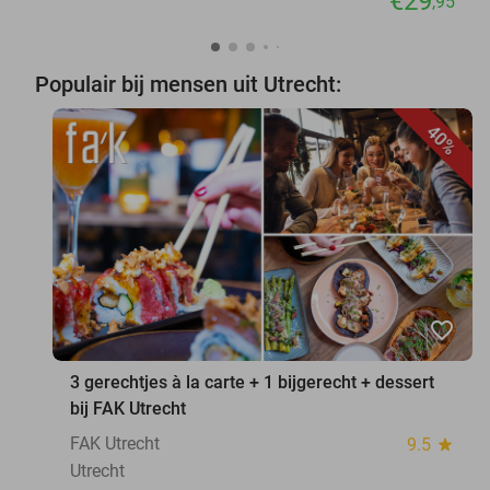
€29
,95
Populair bij mensen uit Utrecht:
40%
favorite_border
3 gerechtjes à la carte + 1 bijgerecht + dessert
bij FAK Utrecht
FAK Utrecht
9.5
star
Utrecht