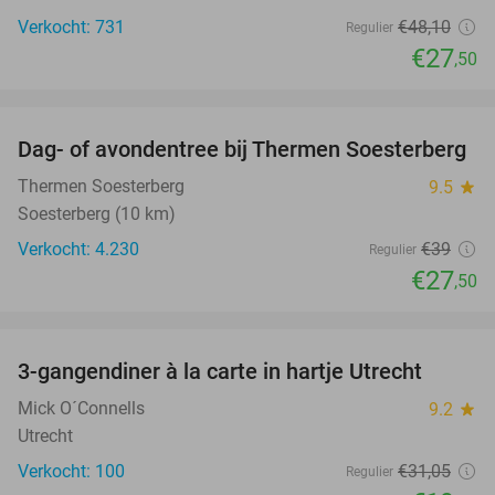
Verkocht: 731
€48
,10
Regulier
€27
,50
favorite_border
Dag- of avondentree bij Thermen Soesterberg
29%
Thermen Soesterberg
9.5
star
Soesterberg (10 km)
Verkocht: 4.230
€39
Regulier
€27
,50
favorite_border
3-gangendiner à la carte in hartje Utrecht
37%
Mick O´Connells
9.2
star
Utrecht
Verkocht: 100
€31
,05
Regulier