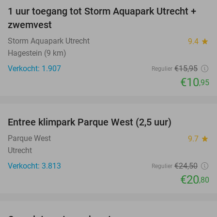
1 uur toegang tot Storm Aquapark Utrecht +
31%
zwemvest
Storm Aquapark Utrecht
9.4
star
Hagestein (9 km)
Verkocht: 1.907
€15
,95
Regulier
€10
,95
favorite_border
Entree klimpark Parque West (2,5 uur)
15%
Parque West
9.7
star
Utrecht
Verkocht: 3.813
€24
,50
Regulier
€20
,80
favorite_border