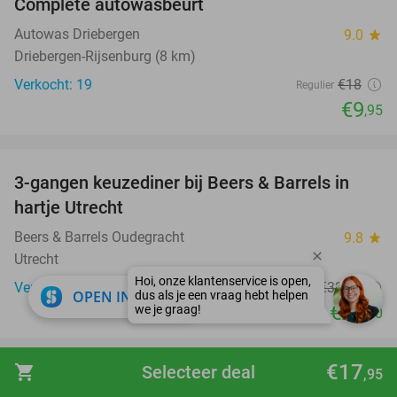
Complete autowasbeurt
45%
Autowas Driebergen
9.0
star
Driebergen-Rijsenburg (8 km)
Verkocht: 19
€18
Regulier
€9
,95
favorite_border
3-gangen keuzediner bij Beers & Barrels in
31%
hartje Utrecht
Beers & Barrels Oudegracht
9.8
star
Utrecht
Verkocht: 140
€32
,65
Regulier
close
OPEN IN APP
€22
,50
favorite_border
€17
shopping_cart
Selecteer deal
,95
3-gangendiner à la carte bij Restaurant Toque
44%