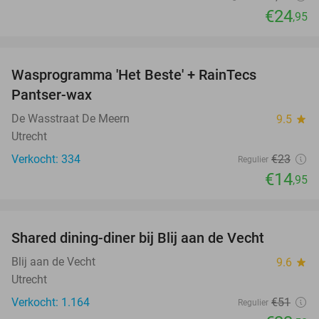
€24
,95
favorite_border
Wasprogramma 'Het Beste' + RainTecs
35%
Pantser-wax
De Wasstraat De Meern
9.5
star
Utrecht
Verkocht: 334
€23
Regulier
€14
,95
favorite_border
Shared dining-diner bij Blij aan de Vecht
54%
Blij aan de Vecht
9.6
star
Utrecht
Verkocht: 1.164
€51
Regulier