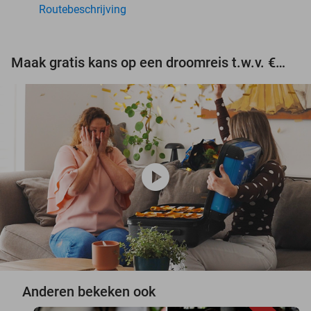
Routebeschrijving
Maak gratis kans op een droomreis t.w.v. €3.000!
play_circle
Anderen bekeken ook