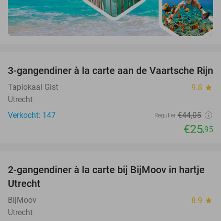
favorite_border
3-gangendiner à la carte aan de Vaartsche Rijn
41%
Taplokaal Gist
9.8
star
Utrecht
Verkocht: 147
€44
,05
Regulier
€25
,95
favorite_border
2-gangendiner à la carte bij BijMoov in hartje
40%
Utrecht
BijMoov
8.9
star
Utrecht