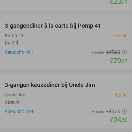
€23
,50
favorite_border
3-gangendiner à la carte bij Pomp 41
38%
Pomp 41
9.8
star
De Bilt
Verkocht: 401
€47
,80
Regulier
€29
,50
favorite_border
3-gangen keuzediner bij Uncle Jim
39%
Uncle Jim
9.5
star
Utrecht
Verkocht: 414
€40
,35
Regulier
€24
,50
favorite_border