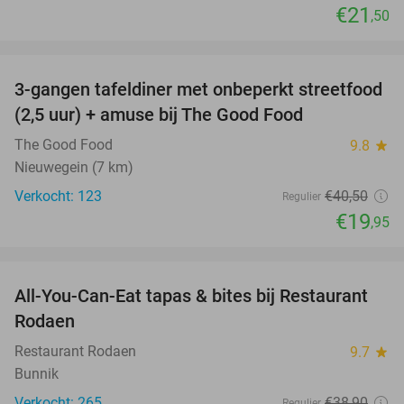
€21
,50
favorite_border
3-gangen tafeldiner met onbeperkt streetfood
51%
(2,5 uur) + amuse bij The Good Food
The Good Food
9.8
star
Nieuwegein (7 km)
Verkocht: 123
€40
,50
Regulier
€19
,95
favorite_border
All-You-Can-Eat tapas & bites bij Restaurant
24%
Rodaen
Restaurant Rodaen
9.7
star
Bunnik
Verkocht: 265
€38
,90
Regulier