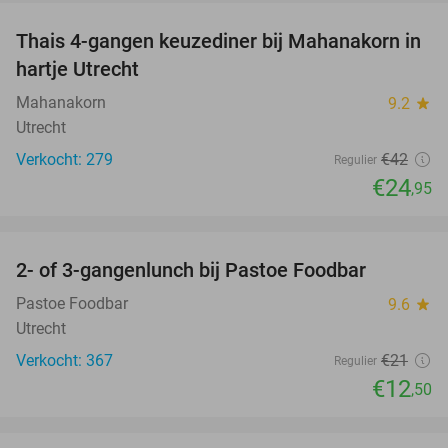
Thais 4-gangen keuzediner bij Mahanakorn in
41%
hartje Utrecht
Mahanakorn
9.2
star
Utrecht
Verkocht: 279
€42
Regulier
€24
,95
favorite_border
2- of 3-gangenlunch bij Pastoe Foodbar
40%
Pastoe Foodbar
9.6
star
Utrecht
Verkocht: 367
€21
Regulier
€12
,50
favorite_border