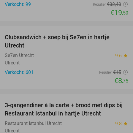
Verkocht: 99
€32
,40
Regulier
€19
,50
favorite_border
Clubsandwich + soep bij Se7en in hartje
42%
Utrecht
Se7en Utrecht
9.6
star
Utrecht
Verkocht: 601
€15
Regulier
€8
,75
favorite_border
3-gangendiner à la carte + brood met dips bij
43%
Restaurant Istanbul in hartje Utrecht
Restaurant Istanbul Utrecht
9.8
star
Utrecht