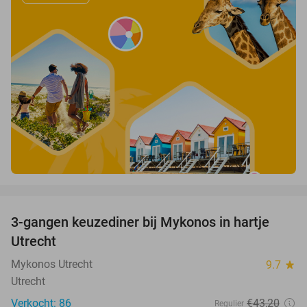
favorite_border
3-gangen keuzediner bij Mykonos in hartje
42%
Utrecht
Mykonos Utrecht
9.7
star
Utrecht
Verkocht: 86
€43
,20
Regulier