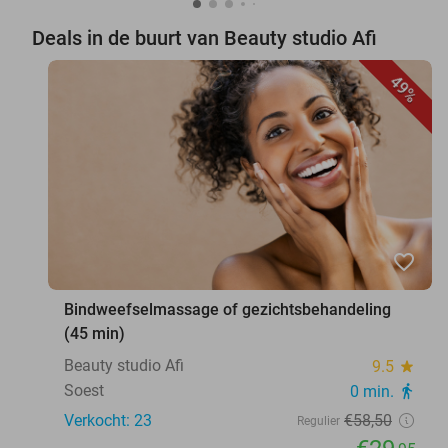
Deals in de buurt van Beauty studio Afi
49%
favorite_border
Bindweefselmassage of gezichtsbehandeling
(45 min)
Beauty studio Afi
9.5
star
Soest
0 min.
directions_walk
Verkocht: 23
€58
,50
Regulier