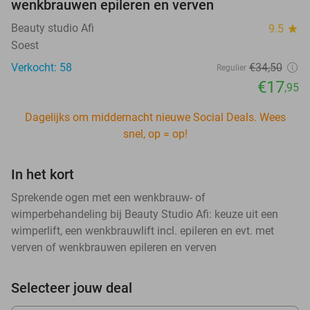
wenkbrauwen epileren en verven
Beauty studio Afi
9.5
star
Soest
Verkocht: 58
€34
,50
Regulier
€17
,95
Dagelijks om middernacht nieuwe Social Deals. Wees
snel, op = op!
In het kort
Sprekende ogen met een wenkbrauw- of
wimperbehandeling bij Beauty Studio Afi: keuze uit een
wimperlift, een wenkbrauwlift incl. epileren en evt. met
verven of wenkbrauwen epileren en verven
Selecteer jouw deal