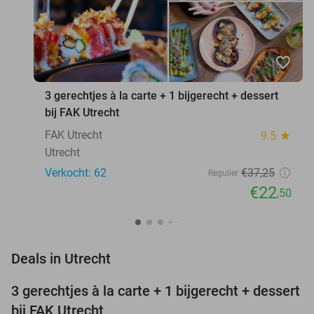
favorite_border
3 gerechtjes à la carte + 1 bijgerecht + dessert
bij FAK Utrecht
FAK Utrecht
9.5
star
Utrecht
Verkocht: 62
€37
,25
Regulier
€22
,50
favorite_border
Deals in Utrecht
3 gerechtjes à la carte + 1 bijgerecht + dessert
40%
bij FAK Utrecht