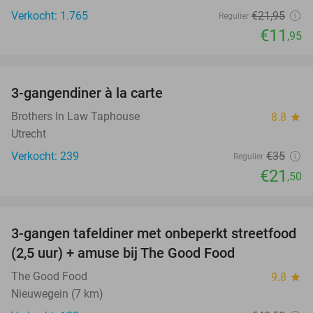
Verkocht: 1.765
€21
,95
Regulier
€11
,95
favorite_border
3-gangendiner à la carte
39%
Brothers In Law Taphouse
8.8
star
Utrecht
Verkocht: 239
€35
Regulier
€21
,50
favorite_border
3-gangen tafeldiner met onbeperkt streetfood
51%
(2,5 uur) + amuse bij The Good Food
The Good Food
9.8
star
Nieuwegein (7 km)