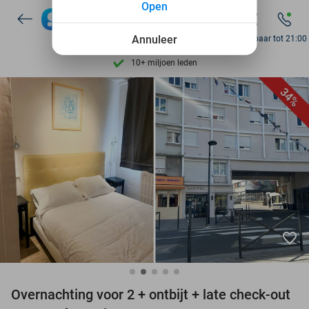
Open
7 dagen per week beschikbaar
10+ miljoen leden
Annuleer
Bereikbaar tot 21:00
9,4
op basis van
206.226 reviews
Ontdek 15.000+ deals
34%
7 dagen per week beschikbaar
10+ miljoen leden
favorite_border
Overnachting voor 2 + ontbijt + late check-out