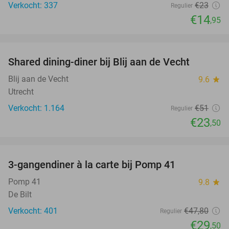
Verkocht: 337
€23
Regulier
€14
,95
favorite_border
Shared dining-diner bij Blij aan de Vecht
54%
Blij aan de Vecht
9.6
star
Utrecht
Verkocht: 1.164
€51
Regulier
€23
,50
favorite_border
3-gangendiner à la carte bij Pomp 41
38%
Pomp 41
9.8
star
De Bilt
Verkocht: 401
€47
,80
Regulier
€29
,50