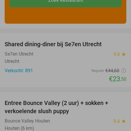
Zoek Restaurant
favorite_border
Shared dining-diner bij Se7en Utrecht
47%
Se7en Utrecht
9.6
star
Utrecht
Verkocht: 891
€44
,60
Regulier
€23
,50
favorite_border
Entree Bounce Valley (2 uur) + sokken +
46%
verkoelende slush puppy
Bounce Valley Houten
9.6
star
Houten (6 km)