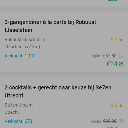
favorite_border
3-gangendiner à la carte bij Robuust
34%
IJsselstein
Robuust IJsselstein
9.7
star
IJsselstein (7 km)
Verkocht: 1.111
€37
,80
Regulier
€24
,95
favorite_border
2 cocktails + gerecht naar keuze bij Se7en
41%
Utrecht
Se7en Utrecht
9.6
star
Utrecht
Verkocht: 673
€25
,30
Regulier