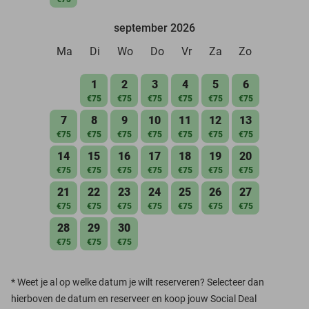
september 2026
Ma
Di
Wo
Do
Vr
Za
Zo
1
2
3
4
5
6
€75
€75
€75
€75
€75
€75
7
8
9
10
11
12
13
€75
€75
€75
€75
€75
€75
€75
14
15
16
17
18
19
20
€75
€75
€75
€75
€75
€75
€75
21
22
23
24
25
26
27
€75
€75
€75
€75
€75
€75
€75
28
29
30
€75
€75
€75
*
Weet je al op welke datum je wilt reserveren? Selecteer dan
hierboven de datum en reserveer en koop jouw Social Deal