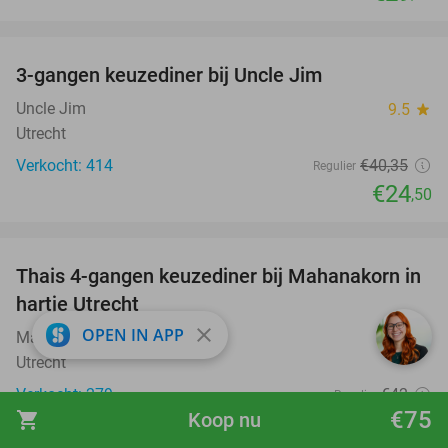
favorite_border
3-gangen keuzediner bij Uncle Jim
39%
Uncle Jim
9.5
star
Utrecht
Verkocht: 414
€40
,35
Regulier
€24
,50
favorite_border
Thais 4-gangen keuzediner bij Mahanakorn in
41%
hartje Utrecht
close
OPEN IN APP
Mahanakorn
9.2
star
Utrecht
Verkocht: 279
€42
Regulier
€75
shopping_cart
Koop nu
€24
,95