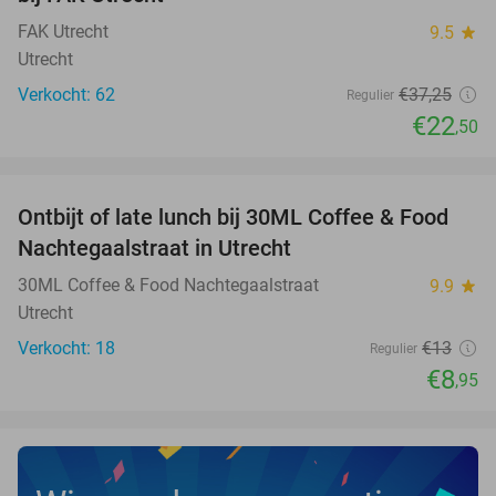
FAK Utrecht
9.5
star
Utrecht
Verkocht: 62
€37
,25
Regulier
€22
,50
favorite_border
Ontbijt of late lunch bij 30ML Coffee & Food
31%
NEW
Nachtegaalstraat in Utrecht
TODAY
30ML Coffee & Food Nachtegaalstraat
9.9
star
Utrecht
Verkocht: 18
€13
Regulier
€8
,95