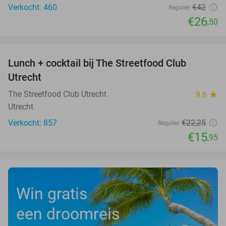
Verkocht: 460
€42
Regulier
€26
,50
favorite_border
Lunch + cocktail bij The Streetfood Club
28%
Utrecht
The Streetfood Club Utrecht
9.6
star
Utrecht
Verkocht: 857
€22
,25
Regulier
€15
,95
Win gratis
een droomreis