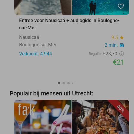
favorite_border
Entree voor Nausicaá + audiogids in Boulogne-
sur-Mer
Nausicaá
9.5
star
Boulogne-sur-Mer
2 min.
directions_car
Verkocht: 4.944
€28
,70
Regulier
€21
Populair bij mensen uit Utrecht:
40%