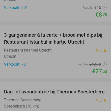
Verkocht: 601
€15
Regulier
€8
,75
favorite_border
3-gangendiner à la carte + brood met dips bij
43%
Restaurant Istanbul in hartje Utrecht
Restaurant Istanbul Utrecht
9.8
star
Utrecht
Verkocht: 731
€48
,10
Regulier
€27
,50
favorite_border
Dag- of avondentree bij Thermen Soesterberg
29%
Thermen Soesterberg
9.5
star
Soesterberg (10 km)