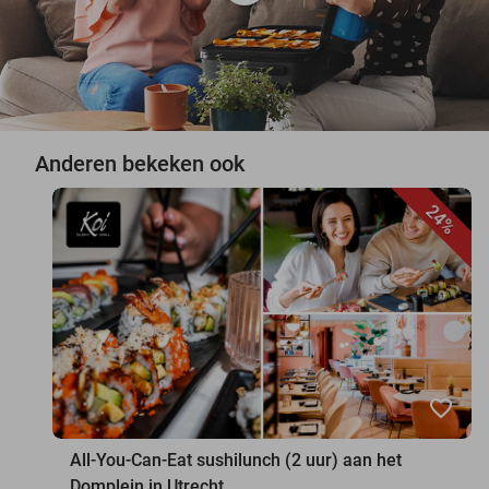
Anderen bekeken ook
24%
favorite_border
All-You-Can-Eat sushilunch (2 uur) aan het
Domplein in Utrecht