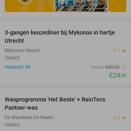
favorite_border
3-gangen keuzediner bij Mykonos in hartje
42%
Utrecht
Mykonos Utrecht
9.7
star
Utrecht
Verkocht: 86
€43
,20
Regulier
€24
,95
favorite_border
Wasprogramma 'Het Beste' + RainTecs
35%
Pantser-wax
De Wasstraat De Meern
9.5
star
Utrecht