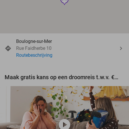
Boulogne-sur-Mer
Rue Faidherbe 10
Routebeschrijving
Maak gratis kans op een droomreis t.w.v. €3.000!
play_circle