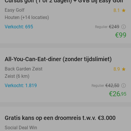
Cursus golf (1 of 2 dagen) + GVB bij Easy Golf
60%
Easy Golf
8.1
star
Houten (+14 locaties)
Verkocht: 695
€249
Regulier
€99
favorite_border
All-You-Can-Eat-diner (zonder tijdslimiet)
37%
Back Garden Zeist
8.9
star
Zeist (6 km)
Verkocht: 1.819
€42
,50
Regulier
€26
,95
favorite_border
Gratis kans op een droomreis t.w.v. €3.000
Social Deal Win