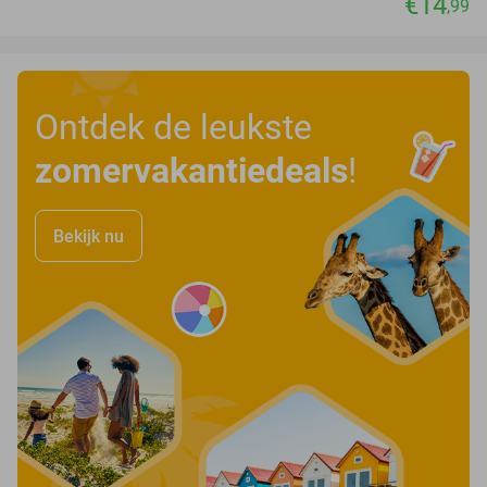
€14
,99
Ontdek de leukste
zomervakantiedeals
!
Bekijk nu