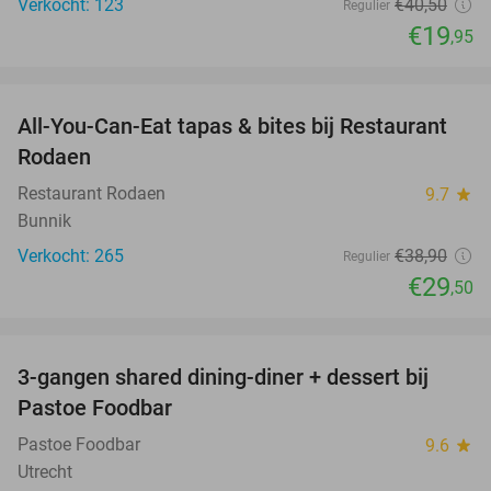
Verkocht: 123
€40
,50
Regulier
€19
,95
favorite_border
All-You-Can-Eat tapas & bites bij Restaurant
24%
Rodaen
Restaurant Rodaen
9.7
star
Bunnik
Verkocht: 265
€38
,90
Regulier
€29
,50
favorite_border
3-gangen shared dining-diner + dessert bij
37%
Pastoe Foodbar
Pastoe Foodbar
9.6
star
Utrecht