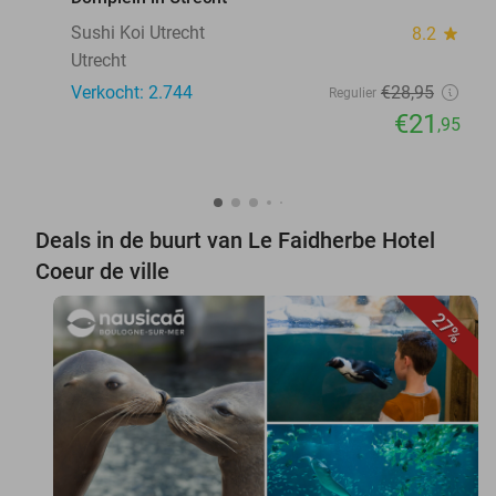
Sushi Koi Utrecht
8.2
star
Utrecht
Verkocht: 2.744
€28
,95
Regulier
€21
,95
Deals in de buurt van Le Faidherbe Hotel
Coeur de ville
27%