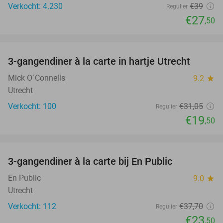
Verkocht: 4.230
€39
Regulier
€27
,50
favorite_border
3-gangendiner à la carte in hartje Utrecht
37%
Mick O´Connells
9.2
star
Utrecht
Verkocht: 100
€31
,05
Regulier
€19
,50
favorite_border
3-gangendiner à la carte bij En Public
38%
En Public
9.0
star
Utrecht
Verkocht: 112
€37
,70
Regulier
€23
,50