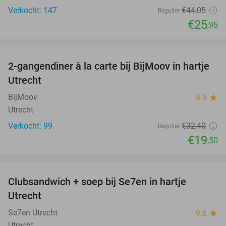
Verkocht: 147
€44
,05
Regulier
€25
,95
favorite_border
2-gangendiner à la carte bij BijMoov in hartje
40%
Utrecht
BijMoov
8.9
star
Utrecht
Verkocht: 99
€32
,40
Regulier
€19
,50
favorite_border
Clubsandwich + soep bij Se7en in hartje
42%
Utrecht
Se7en Utrecht
9.6
star
Utrecht