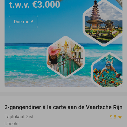
t.w.v. €3.000
Doe mee!
favorite_border
3-gangendiner à la carte aan de Vaartsche Rijn
41%
Taplokaal Gist
9.8
star
Utrecht