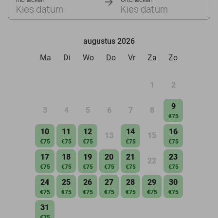
Kies datum
Kies datum
augustus 2026
Ma
Di
Wo
Do
Vr
Za
Zo
1
2
9
3
4
5
6
7
8
€75
10
11
12
14
16
13
15
€75
€75
€75
€75
€75
17
18
19
20
21
23
22
€75
€75
€75
€75
€75
€75
24
25
26
27
28
29
30
€75
€75
€75
€75
€75
€75
€75
31
€75