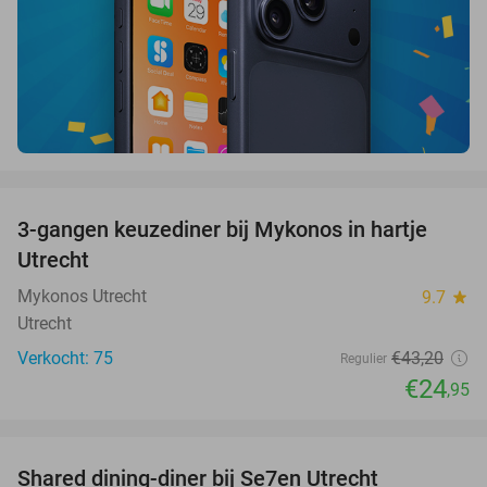
favorite_border
3-gangen keuzediner bij Mykonos in hartje
42%
Utrecht
Mykonos Utrecht
9.7
star
Utrecht
Verkocht: 75
€43
,20
Regulier
€24
,95
favorite_border
Shared dining-diner bij Se7en Utrecht
47%