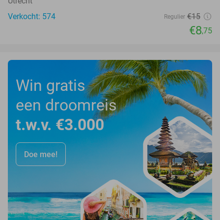
Utrecht
Verkocht: 574
€15
Regulier
€8
,75
Win gratis
een droomreis
t.w.v. €3.000
Doe mee!