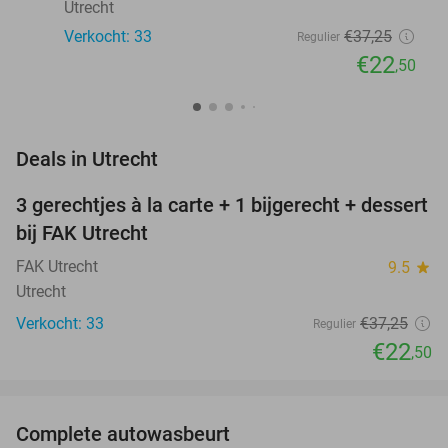
Utrecht
Verkocht: 33
€37
,25
Regulier
€22
,50
favorite_border
Deals in Utrecht
3 gerechtjes à la carte + 1 bijgerecht + dessert
40%
NEW
bij FAK Utrecht
TODAY
FAK Utrecht
9.5
star
Utrecht
Verkocht: 33
€37
,25
Regulier
€22
,50
favorite_border
Complete autowasbeurt
45%