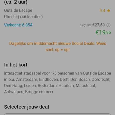
(ca. 2 uur)
Outside Escape
9.4
star
Utrecht (+46 locaties)
Verkocht: 6.054
€27
,50
Regulier
€19
,95
Dagelijks om middernacht nieuwe Social Deals. Wees
snel, op = op!
In het kort
Interactief stadsspel voor 1-5 personen van Outside Escape
in o.a. Amsterdam, Eindhoven, Delft, Den Bosch, Dordrecht,
Den Haag, Leiden, Rotterdam, Haarlem, Maastricht,
Antwerpen, Brugge en meer
Selecteer jouw deal