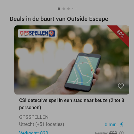
Deals in de buurt van Outside Escape
80%
favorite_border
CSI detective spel in een stad naar keuze (2 tot 8
personen)
GPSSPELLEN
Utrecht (+51 locaties)
0 min.
directions_walk
Verkocht: 820
€99
Regulier