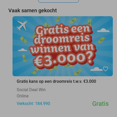
Vaak samen gekocht
favorite_border
Gratis kans op een droomreis t.w.v. €3.000
Social Deal Win
Online
Gratis
Verkocht: 184.990