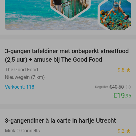
favorite_border
3-gangen tafeldiner met onbeperkt streetfood
51%
(2,5 uur) + amuse bij The Good Food
The Good Food
9.8
star
Nieuwegein (7 km)
Verkocht: 118
€40
,50
Regulier
€19
,95
favorite_border
3-gangendiner à la carte in hartje Utrecht
37%
Mick O´Connells
9.2
star