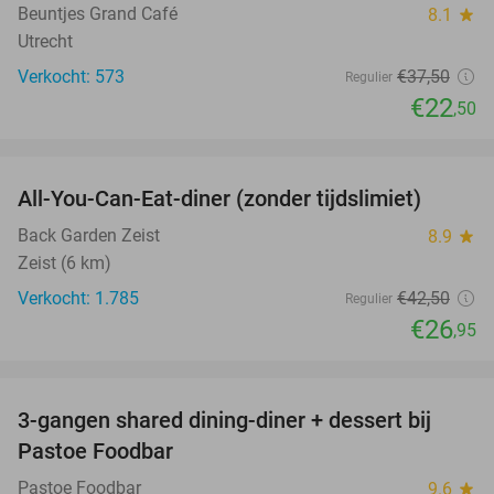
Beuntjes Grand Café
8.1
star
Utrecht
Verkocht: 573
€37
,50
Regulier
€22
,50
favorite_border
All-You-Can-Eat-diner (zonder tijdslimiet)
37%
Back Garden Zeist
8.9
star
Zeist (6 km)
Verkocht: 1.785
€42
,50
Regulier
€26
,95
favorite_border
3-gangen shared dining-diner + dessert bij
37%
Pastoe Foodbar
Pastoe Foodbar
9.6
star