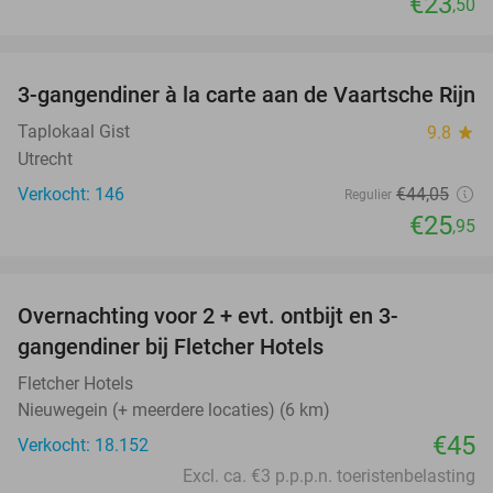
€23
,50
favorite_border
3-gangendiner à la carte aan de Vaartsche Rijn
41%
Taplokaal Gist
9.8
star
Utrecht
Verkocht: 146
€44
,05
Regulier
€25
,95
favorite_border
Overnachting voor 2 + evt. ontbijt en 3-
gangendiner bij Fletcher Hotels
Fletcher Hotels
Nieuwegein (+ meerdere locaties) (6 km)
€45
Verkocht: 18.152
Excl. ca. €3 p.p.p.n. toeristenbelasting