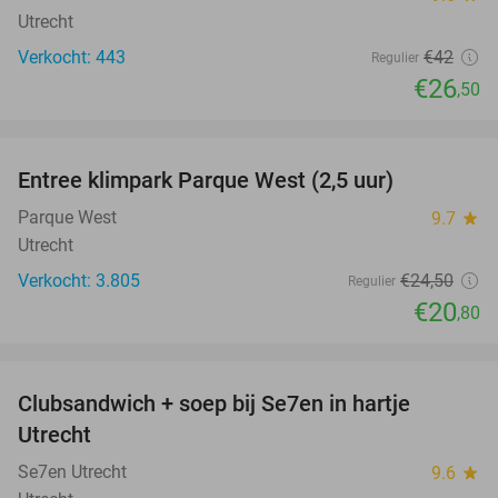
Utrecht
Verkocht: 443
€42
Regulier
€26
,50
favorite_border
Entree klimpark Parque West (2,5 uur)
15%
Parque West
9.7
star
Utrecht
Verkocht: 3.805
€24
,50
Regulier
€20
,80
favorite_border
Clubsandwich + soep bij Se7en in hartje
42%
Utrecht
Se7en Utrecht
9.6
star