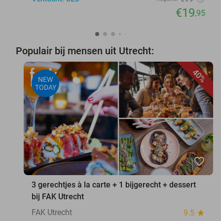
€19
,95
Populair bij mensen uit Utrecht:
40%
NEW
TODAY
favorite_border
3 gerechtjes à la carte + 1 bijgerecht + dessert
bij FAK Utrecht
FAK Utrecht
9.5
star