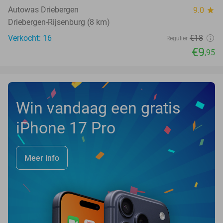
NEW
TODAY
Autowas Driebergen
9.0
star
Driebergen-Rijsenburg (8 km)
Verkocht: 16
€18
Regulier
€9
,95
Win vandaag een gratis
iPhone 17 Pro
Meer info