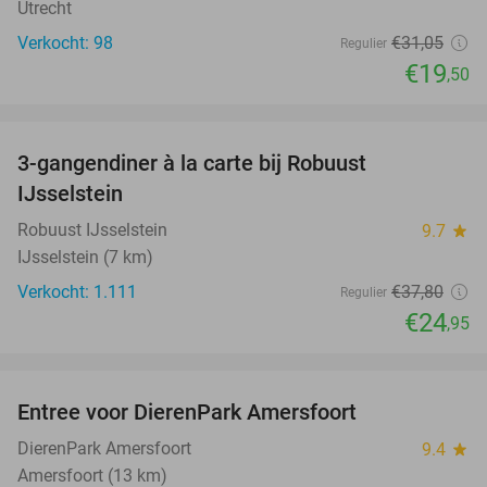
Utrecht
Verkocht: 98
€31
,05
Regulier
€19
,50
favorite_border
3-gangendiner à la carte bij Robuust
34%
IJsselstein
Robuust IJsselstein
9.7
star
IJsselstein (7 km)
Verkocht: 1.111
€37
,80
Regulier
€24
,95
favorite_border
Entree voor DierenPark Amersfoort
24%
DierenPark Amersfoort
9.4
star
Amersfoort (13 km)