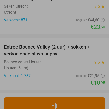
Se7en Utrecht
9.6
star
Utrecht
Verkocht: 871
€44
,60
Regulier
€23
,50
favorite_border
Entree Bounce Valley (2 uur) + sokken +
50%
verkoelende slush puppy
Bounce Valley Houten
9.6
star
Houten (6 km)
Verkocht: 1.737
€21
,95
Regulier
€10
,95