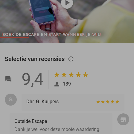
play_circle
Selectie van recensies
info_outlined
9,4
139
G.
Dhr. G. Kuijpers
Outside Escape
Dank je wel voor deze mooie waardering.