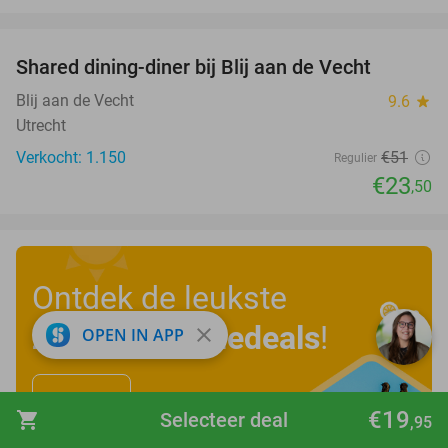
favorite_border
Shared dining-diner bij Blij aan de Vecht
54%
Blij aan de Vecht
9.6
star
Utrecht
Verkocht: 1.150
€51
Regulier
€23
,50
Ontdek de leukste
zomervakantiedeals
!
close
OPEN IN APP
Bekijk nu
€19
shopping_cart
Selecteer deal
,95