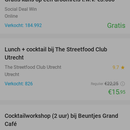
Social Deal Win
Online
Gratis
Verkocht: 184.992
favorite_border
Lunch + cocktail bij The Streetfood Club
28%
Utrecht
The Streetfood Club Utrecht
9.7
star
Utrecht
Verkocht: 826
€22
,25
Regulier
€15
,95
favorite_border
Cocktailworkshop (2 uur) bij Beuntjes Grand
40%
Café