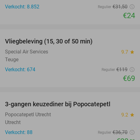
Verkocht: 8.852
€31
,50
Regulier
€24
favorite_border
Vliegbeleving (15, 30 of 50 min)
42%
Special Air Services
9.7
star
Teuge
Verkocht: 674
€119
Regulier
€69
favorite_border
3-gangen keuzediner bij Popocatepetl
36%
Popocatepetl Utrecht
9.2
star
Utrecht
Verkocht: 88
€36
,70
Regulier