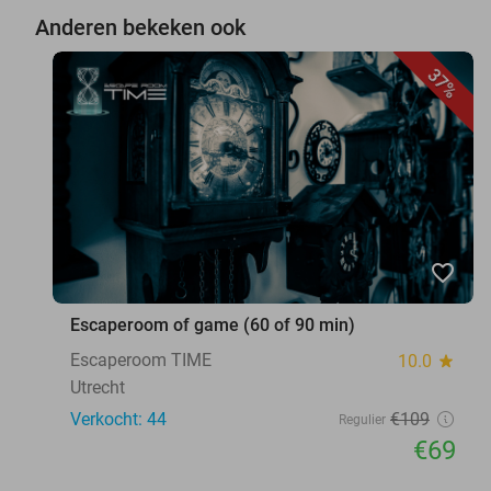
Anderen bekeken ook
37%
favorite_border
Escaperoom of game (60 of 90 min)
Escaperoom TIME
10.0
star
Utrecht
Verkocht: 44
€109
Regulier
€69