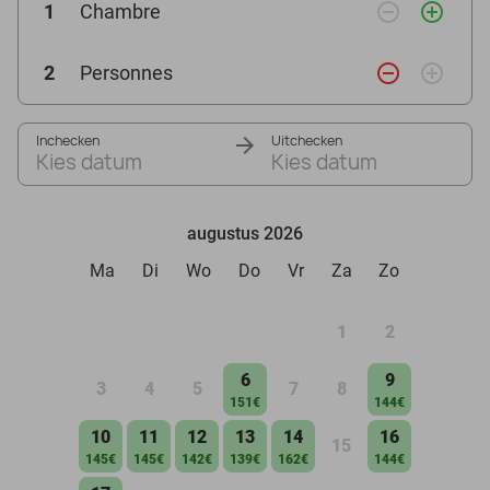
remove_circle_outline
add_circle_outline
1
Chambre
remove_circle_outline
add_circle_outline
2
Personnes
Inchecken
Uitchecken
Kies datum
Kies datum
augustus 2026
Ma
Di
Wo
Do
Vr
Za
Zo
1
2
6
9
3
4
5
7
8
151€
144€
10
11
12
13
14
16
15
145€
145€
142€
139€
162€
144€