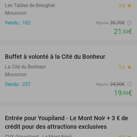
Les Tables de Breughel
9.6
star
Mouscron
Vendu : 102
39
,70
€
Régulier
21
€
,50
favorite_border
Buffet à volonté à la Cité du Bonheur
20%
La Cité du Bonheur
9.6
star
Mouscron
Vendu : 237
24
,90
€
Régulier
19
€
,90
favorite_border
Entrée pour Youpiland - Le Mont Noir + 3 € de
47%
crédit pour des attractions exclusives
CVX (Youpiland - Le Mont Noir)
star