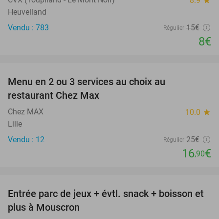
8.9
Heuvelland
Vendu : 783
15€
Régulier
8€
favorite_border
Menu en 2 ou 3 services au choix au
32%
restaurant Chez Max
Chez MAX
10.0
star
Lille
Vendu : 12
25€
Régulier
16
€
,90
favorite_border
Entrée parc de jeux + évtl. snack + boisson et
50%
plus à Mouscron