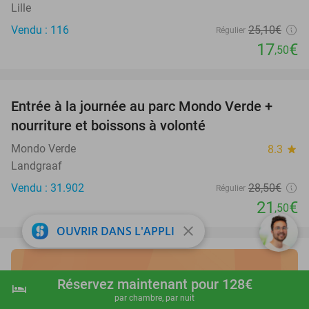
Lille
Vendu : 116
25
,10
€
Régulier
17
€
,50
favorite_border
Entrée à la journée au parc Mondo Verde +
25%
nourriture et boissons à volonté
Mondo Verde
8.3
star
Landgraaf
Vendu : 31.902
28
,50
€
Régulier
21
€
,50
close
OUVRIR DANS L'APPLI
Découvrez les meilleurs
Réservez maintenant pour 128€
hotel
shopping_cart
Réserver maintenant
navigate_next
par chambre, par nuit