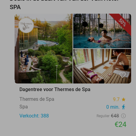
SPA
50%
favorite_border
Dagentree voor Thermes de Spa
Thermes de Spa
9.7
star
Spa
0 min.
directions_walk
Verkocht: 388
€48
Regulier
€24