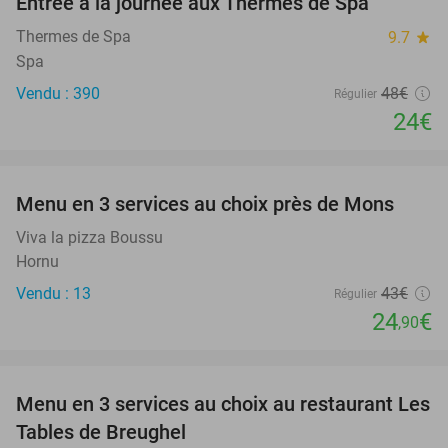
Entrée à la journée aux Thermes de Spa
50%
Thermes de Spa
9.7
star
Spa
Vendu : 390
48€
Régulier
24€
favorite_border
Menu en 3 services au choix près de Mons
42%
Viva la pizza Boussu
Hornu
Vendu : 13
43€
Régulier
24
€
,90
favorite_border
Menu en 3 services au choix au restaurant Les
46%
Tables de Breughel