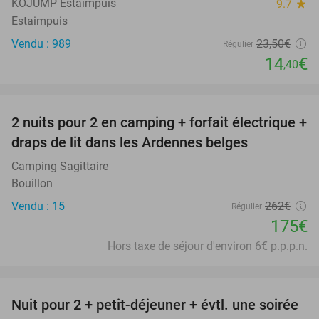
KOJUMP Estaimpuis
9.7
star
Estaimpuis
Vendu : 989
23
,50
€
Régulier
14
€
,40
favorite_border
2 nuits pour 2 en camping + forfait électrique +
33%
draps de lit dans les Ardennes belges
Camping Sagittaire
Bouillon
Vendu : 15
262€
Régulier
175€
Hors taxe de séjour d'environ 6€ p.p.p.n.
favorite_border
Nuit pour 2 + petit-déjeuner + évtl. une soirée
21%