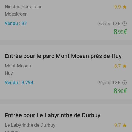
Nicolas Bouglione
9.9
star
Moeskroen
Vendu : 97
17€
Régulier
8
€
,99
favorite_border
Entrée pour le parc Mont Mosan près de Huy
26%
Mont Mosan
8.7
star
Huy
Vendu : 8.294
12€
Régulier
8
€
,90
favorite_border
Entrée pour Le Labyrinthe de Durbuy
16%
Le Labyrinthe de Durbuy
9.7
star