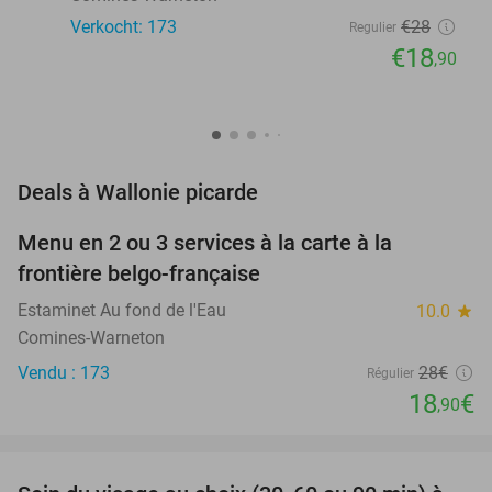
Verkocht: 173
€28
Regulier
€18
,90
favorite_border
Deals à Wallonie picarde
Menu en 2 ou 3 services à la carte à la
33%
frontière belgo-française
Estaminet Au fond de l'Eau
10.0
star
Comines-Warneton
Vendu : 173
28€
Régulier
18
€
,90
favorite_border