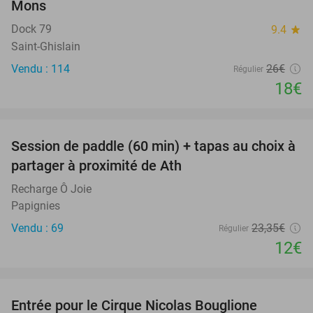
Mons
Dock 79
9.4
star
Saint-Ghislain
Vendu : 114
26€
Régulier
18€
favorite_border
Session de paddle (60 min) + tapas au choix à
49%
partager à proximité de Ath
Recharge Ô Joie
Papignies
Vendu : 69
23
,35
€
Régulier
12€
favorite_border
Entrée pour le Cirque Nicolas Bouglione
47%