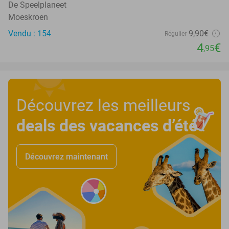
De Speelplaneet
Moeskroen
Vendu : 154
9
,90
€
Régulier
4
€
,95
Découvrez les meilleurs
deals des vacances d’été
!
Découvrez maintenant