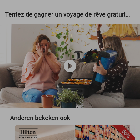
Tentez de gagner un voyage de rêve gratuit d'une valeur de 3.000 € !
play_circle
Anderen bekeken ook
50%