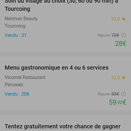
Soin du visage au choix (30, 60 ou 90 min) à
60%
Tourcoing
Neriman Beauty
10.0
star
Tourcoing
Vendu : 31
70€
Régulier
28€
favorite_border
Menu gastronomique en 4 ou 6 services
30%
Vicomté Restaurant
10.0
star
Péruwelz
Vendu : 206
85€
Régulier
59
€
,90
favorite_border
Tentez gratuitement votre chance de gagner