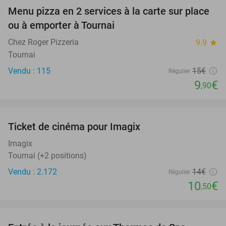
Menu pizza en 2 services à la carte sur place
34%
ou à emporter à Tournai
Chez Roger Pizzeria
9.9
star
Tournai
Vendu : 115
15€
Régulier
9
€
,90
favorite_border
Ticket de cinéma pour Imagix
25%
Imagix
Tournai (+2 positions)
Vendu : 2.172
14€
Régulier
10
€
,50
favorite_border