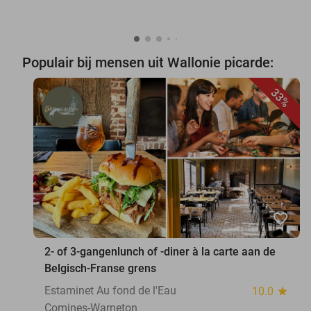
Populair bij mensen uit Wallonie picarde:
33%
favorite_border
2- of 3-gangenlunch of -diner à la carte aan de
Belgisch-Franse grens
Estaminet Au fond de l'Eau
10.0
star
Comines-Warneton