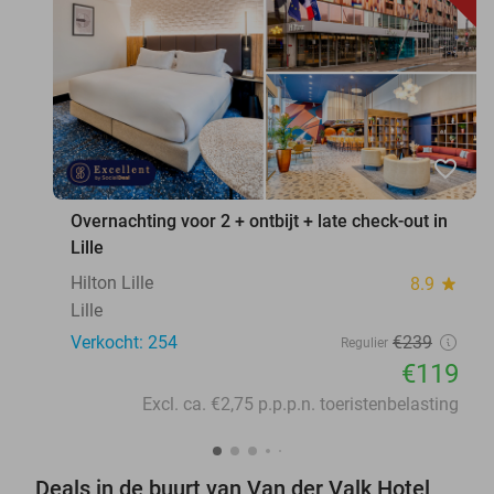
favorite_border
Overnachting voor 2 + ontbijt + late check-out in
Lille
Hilton Lille
8.9
star
Lille
Verkocht: 254
€239
Regulier
€119
Excl. ca. €2,75 p.p.p.n. toeristenbelasting
Deals in de buurt van Van der Valk Hotel