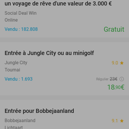
un voyage de rêve d'une valeur de 3.000 €
Social Deal Win
Online
Gratuit
Vendu : 182.808
favorite_border
Entrée à Jungle City ou au minigolf
18%
Jungle City
9.0
star
Tournai
Vendu : 1.693
23€
Régulier
18
€
,90
favorite_border
Entrée pour Bobbejaanland
40%
Bobbejaanland
9.1
star
Lichtaart