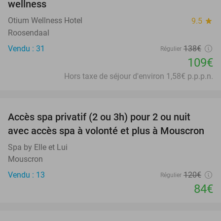
wellness
Otium Wellness Hotel
9.5
star
Roosendaal
Vendu : 31
138€
Régulier
109€
Hors taxe de séjour d'environ 1,58€ p.p.p.n.
favorite_border
Accès spa privatif (2 ou 3h) pour 2 ou nuit
30%
avec accès spa à volonté et plus à Mouscron
Spa by Elle et Lui
Mouscron
Vendu : 13
120€
Régulier
84€
favorite_border