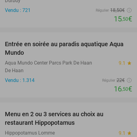
Durbuy
Vendu : 721
18
,50
€
Régulier
15
€
,50
favorite_border
Entrée en soirée au paradis aquatique Aqua
25%
Mundo
Aqua Mundo Center Parcs Park De Haan
9.1
star
De Haan
Vendu : 1.314
22€
Régulier
16
€
,50
favorite_border
Menu en 2 ou 3 services au choix au
30%
restaurant Hippopotamus
Hippopotamus Lomme
9.1
star