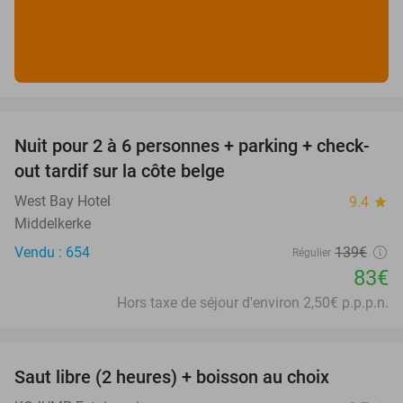
favorite_border
Nuit pour 2 à 6 personnes + parking + check-
40%
out tardif sur la côte belge
West Bay Hotel
9.4
star
Middelkerke
Vendu : 654
139€
Régulier
83€
Hors taxe de séjour d'environ 2,50€ p.p.p.n.
favorite_border
Saut libre (2 heures) + boisson au choix
39%