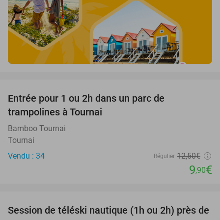
favorite_border
Entrée pour 1 ou 2h dans un parc de
21%
trampolines à Tournai
Bamboo Tournai
Tournai
Vendu : 34
12
,50
€
Régulier
9
€
,90
favorite_border
Session de téléski nautique (1h ou 2h) près de
31%