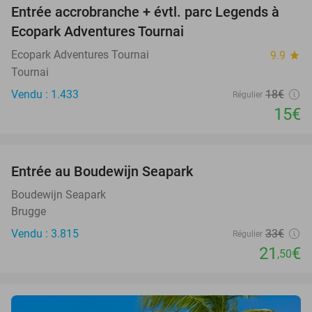
Entrée accrobranche + évtl. parc Legends à
17%
Ecopark Adventures Tournai
Ecopark Adventures Tournai
9.9
star
Tournai
Vendu : 1.433
18€
Régulier
15€
favorite_border
Entrée au Boudewijn Seapark
35%
Boudewijn Seapark
Brugge
Vendu : 3.815
33€
Régulier
21
€
,50