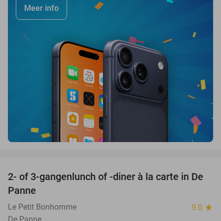
Meer info
favorite_border
2- of 3-gangenlunch of -diner à la carte in De
39%
Panne
Le Petit Bonhomme
9.0
star
De Panne