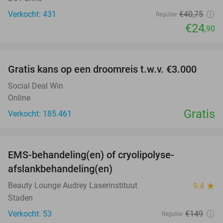
Verkocht: 431
€40
,75
Regulier
€24
,90
favorite_border
Gratis kans op een droomreis t.w.v. €3.000
Social Deal Win
Online
Gratis
Verkocht: 185.461
favorite_border
EMS-behandeling(en) of cryolipolyse-
83%
afslankbehandeling(en)
Beauty Lounge Audrey Laserinstituut
9.4
star
Staden
Verkocht: 53
€149
Regulier