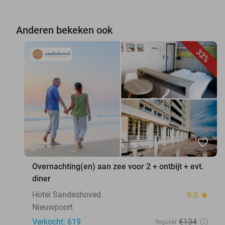
Anderen bekeken ook
33%
favorite_border
Overnachting(en) aan zee voor 2 + ontbijt + evt.
diner
Hotel Sandeshoved
9.0
star
Nieuwpoort
Verkocht: 619
€134
Regulier