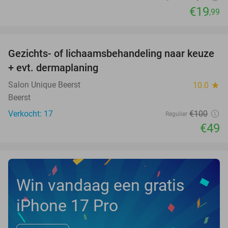
€19
,99
favorite_border
Gezichts- of lichaamsbehandeling naar keuze
51%
+ evt. dermaplaning
Salon Unique Beerst
10.0
star
Beerst
Verkocht: 17
€100
Regulier
€49
Win vandaag een gratis
iPhone 17 Pro