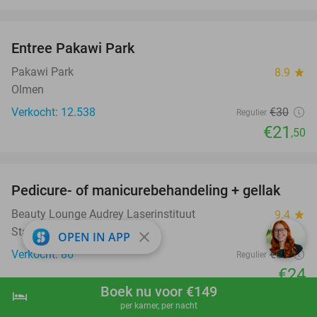
favorite_border
Entree Pakawi Park
28%
Pakawi Park
8.9
star
Olmen
Verkocht: 12.538
€30
Regulier
€21
,50
favorite_border
Pedicure- of manicurebehandeling + gellak
55%
Beauty Lounge Audrey Laserinstituut
9.4
star
Staden
close
OPEN IN APP
Verkocht: 86
€53
Regulier
€24
Boek nu voor €149
hotel
shopping_cart
Boek nu
navigate_next
per kamer, per nacht