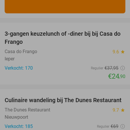
favorite_border
3-gangen keuzelunch of -diner bij bij Casa do
34%
Frango
Casa do Frango
9.6
star
Ieper
Verkocht: 170
€37
,95
Regulier
€24
,90
favorite_border
Culinaire wandeling bij The Dunes Restaurant
28%
The Dunes Restaurant
9.7
star
Nieuwpoort
Verkocht: 185
€69
Regulier