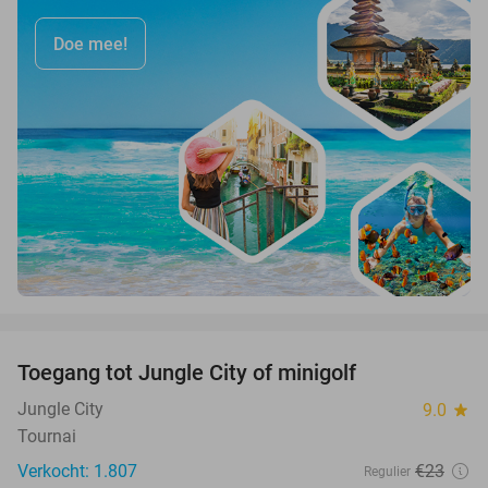
Doe mee!
favorite_border
Toegang tot Jungle City of minigolf
18%
Jungle City
9.0
star
Tournai
Verkocht: 1.807
€23
Regulier