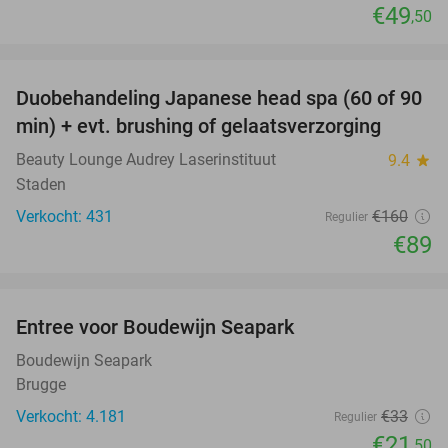
€49
,50
favorite_border
Duobehandeling Japanese head spa (60 of 90
44%
min) + evt. brushing of gelaatsverzorging
Beauty Lounge Audrey Laserinstituut
9.4
star
Staden
Verkocht: 431
€160
Regulier
€89
favorite_border
Entree voor Boudewijn Seapark
35%
Boudewijn Seapark
Brugge
Verkocht: 4.181
€33
Regulier
€21
,50