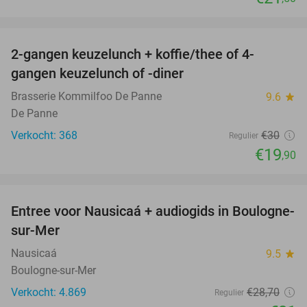
favorite_border
2-gangen keuzelunch + koffie/thee of 4-
34%
gangen keuzelunch of -diner
Brasserie Kommilfoo De Panne
9.6
star
De Panne
Verkocht: 368
€30
Regulier
€19
,90
favorite_border
Entree voor Nausicaá + audiogids in Boulogne-
27%
sur-Mer
Nausicaá
9.5
star
Boulogne-sur-Mer
Verkocht: 4.869
€28
,70
Regulier