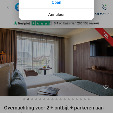
Open
7 dagen per week beschikbaar
10+ miljoen leden
Annuleer
Bereikbaar tot 21:00
9,4
op basis van
206.133 reviews
Ontdek 15.000+ deals
28%
7 dagen per week beschikbaar
10+ miljoen leden
favorite_border
Overnachting voor 2 + ontbijt + parkeren aan