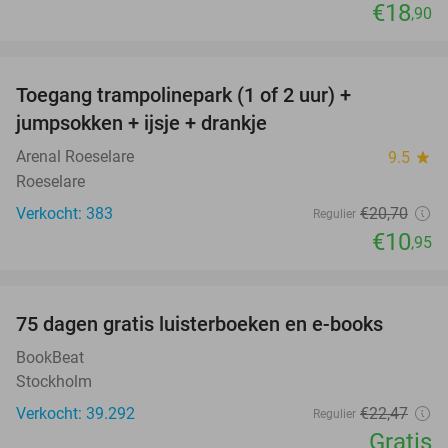
€18
,90
favorite_border
Toegang trampolinepark (1 of 2 uur) +
47%
jumpsokken + ijsje + drankje
Arenal Roeselare
9.5
star
Roeselare
Verkocht: 383
€20
,70
Regulier
€10
,95
favorite_border
100%
75 dagen gratis luisterboeken en e-books
BookBeat
Stockholm
Verkocht: 39.292
€22
,47
Regulier
Gratis