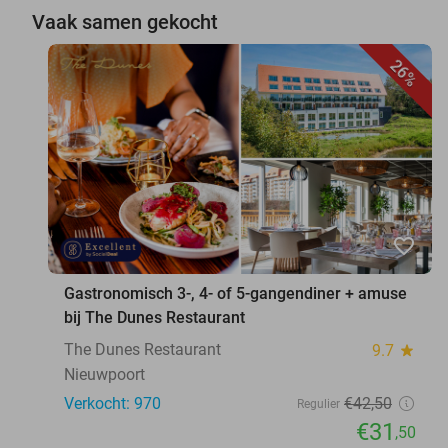
Vaak samen gekocht
26%
favorite_border
Gastronomisch 3-, 4- of 5-gangendiner + amuse
bij The Dunes Restaurant
The Dunes Restaurant
9.7
star
Nieuwpoort
Verkocht: 970
€42
,50
Regulier
€31
,50