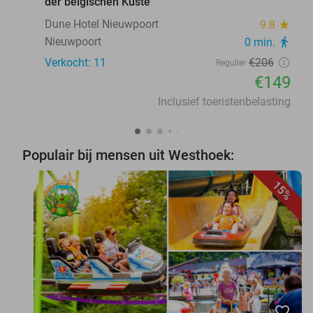
der belgischen Küste
Dune Hotel Nieuwpoort
9.8
star
Nieuwpoort
0 min.
directions_walk
Verkocht: 11
€206
Regulier
€149
Inclusief toeristenbelasting
Populair bij mensen uit Westhoek:
15%
favorite_border