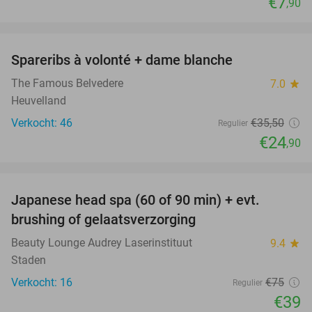
€7
,90
favorite_border
Spareribs à volonté + dame blanche
30%
The Famous Belvedere
7.0
star
Heuvelland
Verkocht: 46
€35
,50
Regulier
€24
,90
favorite_border
Japanese head spa (60 of 90 min) + evt.
48%
brushing of gelaatsverzorging
Beauty Lounge Audrey Laserinstituut
9.4
star
Staden
Verkocht: 16
€75
Regulier
€39