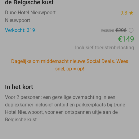
de Belgische kust
Dune Hotel Nieuwpoort
9.8
star
Nieuwpoort
Verkocht: 319
€206
Regulier
€149
Inclusief toeristenbelasting
Dagelijks om middernacht nieuwe Social Deals. Wees
snel, op = op!
In het kort
Voor 2 personen: een gezellige overnachting in een
duplexkamer inclusief ontbijt en parkeerplaats bij Dune
Hotel Nieuwpoort, voor een ontspannen uitje aan de
Belgische kust