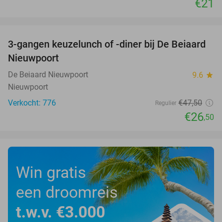
€21
favorite_border
3-gangen keuzelunch of -diner bij De Beiaard
44%
Nieuwpoort
De Beiaard Nieuwpoort
9.6
star
Nieuwpoort
Verkocht: 776
€47
,50
Regulier
€26
,50
Win gratis
een droomreis
t.w.v. €3.000