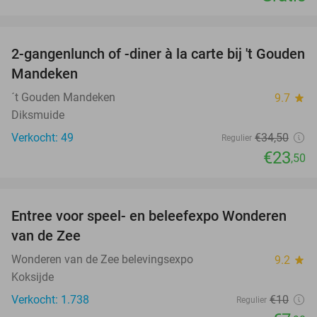
favorite_border
2-gangenlunch of -diner à la carte bij 't Gouden
32%
Mandeken
´t Gouden Mandeken
9.7
star
Diksmuide
Verkocht: 49
€34
,50
Regulier
€23
,50
favorite_border
Entree voor speel- en beleefexpo Wonderen
21%
van de Zee
Wonderen van de Zee belevingsexpo
9.2
star
Koksijde
Verkocht: 1.738
€10
Regulier