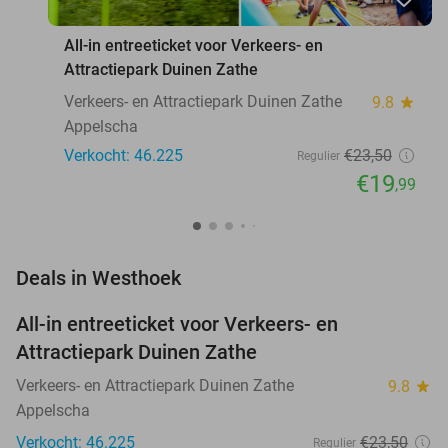
All-in entreeticket voor Verkeers- en
Attractiepark Duinen Zathe
Verkeers- en Attractiepark Duinen Zathe
9.8
star
Appelscha
Verkocht: 46.225
€23
,50
Regulier
€19
,99
favorite_border
Deals in Westhoek
All-in entreeticket voor Verkeers- en
15%
Attractiepark Duinen Zathe
Verkeers- en Attractiepark Duinen Zathe
9.8
star
Appelscha
Verkocht: 46.225
€23
,50
Regulier