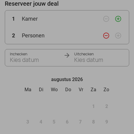
Reserveer jouw deal
remove_circle_outline
add_circle_outline
1
Kamer
remove_circle_outline
add_circle_outline
2
Personen
Inchecken
Uitchecken
Kies datum
Kies datum
augustus 2026
Ma
Di
Wo
Do
Vr
Za
Zo
1
2
3
4
5
6
7
8
9