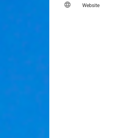
language
keybo
Website