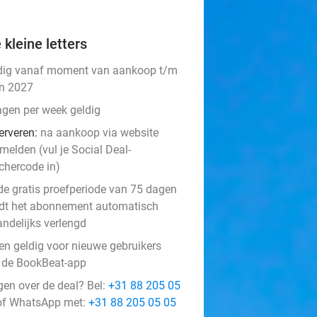
 kleine letters
dig vanaf moment van aankoop t/m
an 2027
agen per week geldig
erveren:
na aankoop via website
melden (vul je Social Deal-
chercode in)
de gratis proefperiode van 75 dagen
dt het abonnement automatisch
ndelijks verlengd
een geldig voor nieuwe gebruikers
 de BookBeat-app
gen over de deal? Bel:
+31 88 205 05
f WhatsApp met:
+31 88 205 05 05