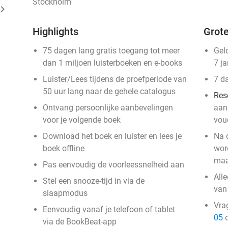
Stockholm
ard_arrow_right
Highlights
Grote
75 dagen lang gratis toegang tot meer
Gel
dan 1 miljoen luisterboeken en e-books
7 j
Luister/Lees tijdens de proefperiode van
7 d
50 uur lang naar de gehele catalogus
Res
Ontvang persoonlijke aanbevelingen
aan
voor je volgende boek
vou
Download het boek en luister en lees je
Na 
boek offline
wor
maa
Pas eenvoudig de voorleessnelheid aan
All
Stel een snooze-tijd in via de
van
slaapmodus
Vra
Eenvoudig vanaf je telefoon of tablet
05
o
via de BookBeat-app