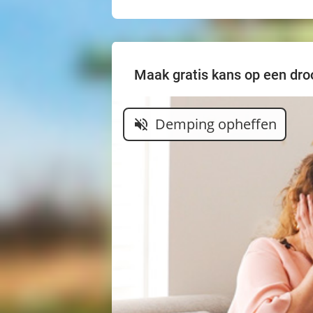
Maak gratis kans op een droo
Demping opheffen
volume_off