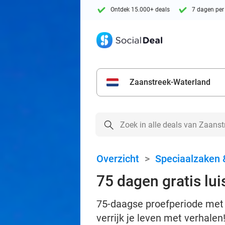
Ontdek 15.000+ deals
7 dagen per
Zaanstreek-Waterland
Overzicht
>
Speciaalzaken 
75 dagen gratis lu
75-daagse proefperiode met 
verrijk je leven met verhalen