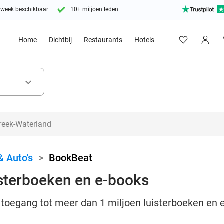
 week beschikbaar
10+ miljoen leden
Home
Dichtbij
Restaurants
Hotels
keyboard_arrow_down
& Auto's
>
BookBeat
isterboeken en e-books
toegang tot meer dan 1 miljoen luisterboeken en
!