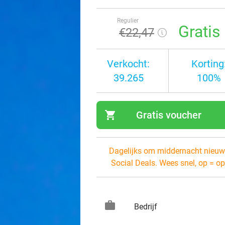
Regulier
Gratis
€22
,47
Verkocht:
Korting
39.265
100%
shopping_cart
Gratis voucher
navi
Dagelijks om middernacht nieuw
Social Deals. Wees snel, op = op
work
keybo
Bedrijf