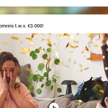
mreis t.w.v. €3.000!
play_circle