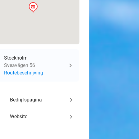
store
Stockholm
Sveavägen 56
Routebeschrijving
keyboard_arrow_right
Bedrijfspagina
keyboard_arrow_right
Website