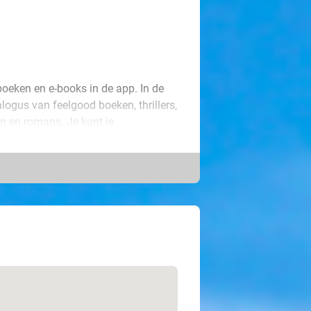
boeken en e-books in de app. In de
alogus van feelgood boeken, thrillers,
n en romans. Je kunt je
tis toegang tot BookBeat en luister
tels om ook offline toegang te
 aanmaken. Je kunt de boeken zowel
ffline luisteren is perfect wanneer
f wifi. Probeer BookBeat, en verrijk