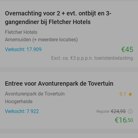
Overnachting voor 2 + evt. ontbijt en 3-
gangendiner bij Fletcher Hotels
Fletcher Hotels
Arnemuiden (+ meerdere locaties)
€45
Verkocht: 17.909
Excl. ca. €3 p.p.p.n. toeristenbelasting
favorite_border
Entree voor Avonturenpark de Tovertuin
34%
Avonturenpark de Tovertuin
9.1
star
Hoogerheide
Verkocht: 7.922
€24
,95
Regulier
€16
,50
favorite_border