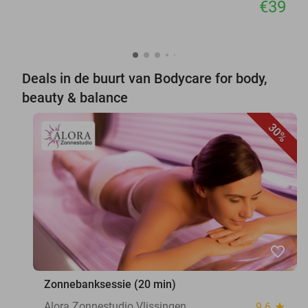
€39
Deals in de buurt van Bodycare for body,
beauty & balance
30%
favorite_border
Zonnebanksessie (20 min)
Alora Zonnestudio Vlissingen
9.6
star