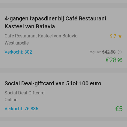
favorite_border
4-gangen tapasdiner bij Café Restaurant
32%
Kasteel van Batavia
Café Restaurant Kasteel van Batavia
9.7
star
Westkapelle
Verkocht: 302
€42
,50
Regulier
€28
,95
favorite_border
Social Deal-giftcard van 5 tot 100 euro
Social Deal Giftcard
Online
€5
Verkocht: 76.836
favorite_border