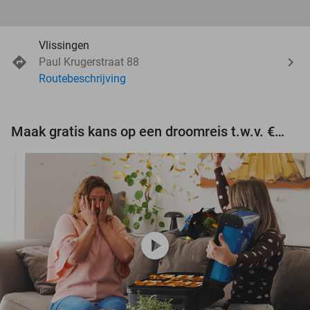
Vlissingen
Paul Krugerstraat 88
Routebeschrijving
Maak gratis kans op een droomreis t.w.v. €3.000!
play_circle