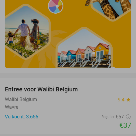
favorite_border
Entree voor Walibi Belgium
35%
Walibi Belgium
9.4
star
Wavre
Verkocht: 3.656
€57
Regulier
€37
favorite_border