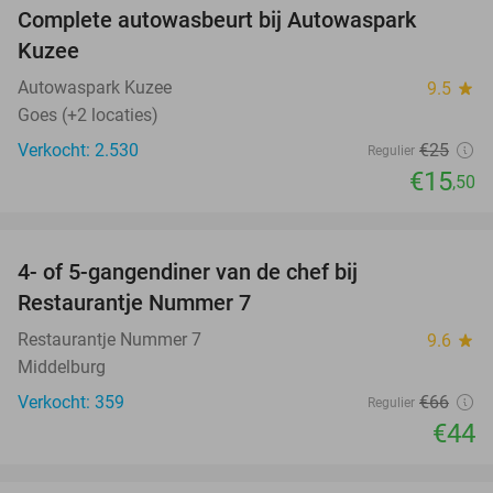
Complete autowasbeurt bij Autowaspark
38%
Kuzee
Autowaspark Kuzee
9.5
star
Goes (+2 locaties)
Verkocht: 2.530
€25
Regulier
€15
,50
favorite_border
4- of 5-gangendiner van de chef bij
33%
Restaurantje Nummer 7
Restaurantje Nummer 7
9.6
star
Middelburg
Verkocht: 359
€66
Regulier
€44
favorite_border