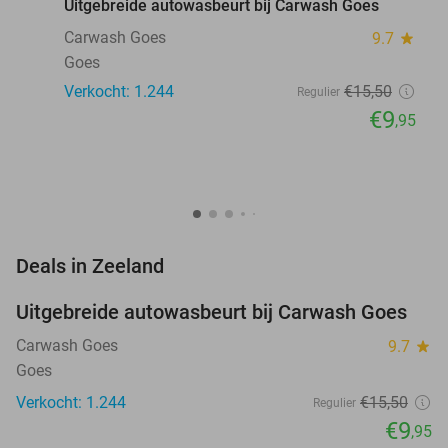
Uitgebreide autowasbeurt bij Carwash Goes
Carwash Goes
9.7
star
Goes
Verkocht: 1.244
€15
,50
Regulier
€9
,95
favorite_border
Deals in Zeeland
Uitgebreide autowasbeurt bij Carwash Goes
36%
Carwash Goes
9.7
star
Goes
Verkocht: 1.244
€15
,50
Regulier
€9
,95