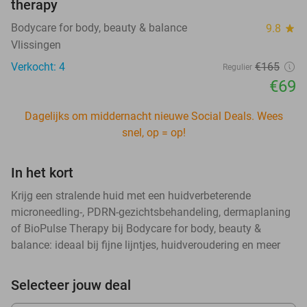
therapy
Bodycare for body, beauty & balance
9.8
star
Vlissingen
Verkocht: 4
€165
Regulier
€69
Dagelijks om middernacht nieuwe Social Deals. Wees
snel, op = op!
In het kort
Krijg een stralende huid met een huidverbeterende
microneedling-, PDRN-gezichtsbehandeling, dermaplaning
of BioPulse Therapy bij Bodycare for body, beauty &
balance: ideaal bij fijne lijntjes, huidveroudering en meer
Selecteer jouw deal