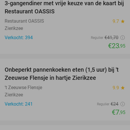
3-gangendiner met vrije keuze van de kaart bij
43%
Restaurant OASSIS
Restaurant OASSIS
9.7
star
Zierikzee
Verkocht: 394
€41
,70
Regulier
€23
,95
favorite_border
Onbeperkt pannenkoeken eten (1,5 uur) bij 't
67%
Zeeuwse Flensje in hartje Zierikzee
‘t Zeeuwse Flensje
9.9
star
Zierikzee
Verkocht: 241
€24
Regulier
€7
,95
favorite_border