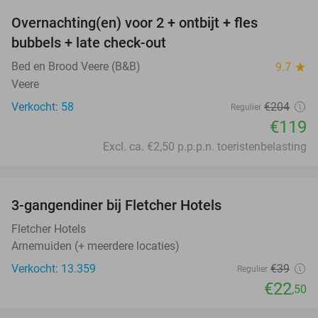
Overnachting(en) voor 2 + ontbijt + fles
42%
bubbels + late check-out
Bed en Brood Veere (B&B)
9.7
star
Veere
Verkocht: 58
€204
Regulier
€119
Excl. ca. €2,50 p.p.p.n. toeristenbelasting
favorite_border
3-gangendiner bij Fletcher Hotels
42%
Fletcher Hotels
Arnemuiden (+ meerdere locaties)
Verkocht: 13.359
€39
Regulier
€22
,50
favorite_border