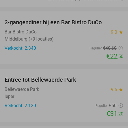
favorite_border
3-gangendiner bij een Bar Bistro DuCo
45%
Bar Bistro DuCo
9.0
star
Middelburg (+9 locaties)
Verkocht: 2.340
€40
,60
Regulier
€22
,50
favorite_border
Entree tot Bellewaerde Park
38%
Bellewaerde Park
9.6
star
Ieper
Verkocht: 2.120
€50
Regulier
€31
,20
favorite_border