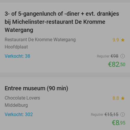
3- of 5-gangenlunch of -diner + evt. drankjes
16%
bij Michelinster-restaurant De Kromme
Watergang
Restaurant De Kromme Watergang
9.9
star
Hoofdplaat
Verkocht: 38
€98
Regulier
€82
,50
favorite_border
Entree museum (90 min)
41%
Chocolate Lovers
8.8
star
Middelburg
Verkocht: 302
€15
,15
Regulier
€8
,95