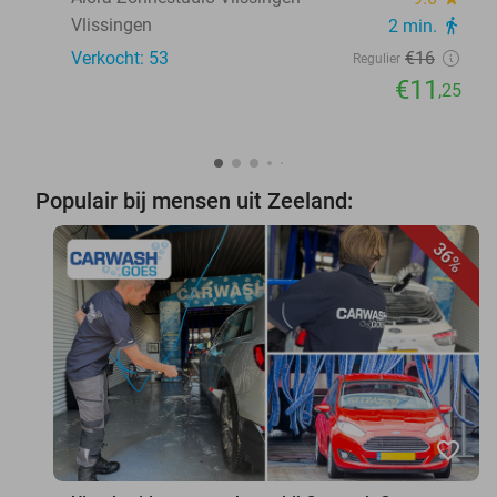
Vlissingen
2 min.
directions_walk
Verkocht: 53
€16
Regulier
€11
,25
Populair bij mensen uit Zeeland:
36%
favorite_border