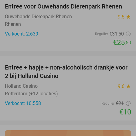
Entree voor Ouwehands Dierenpark Rhenen
19%
Ouwehands Dierenpark Rhenen
9.5
star
Rhenen
Verkocht: 2.639
€31
,50
Regulier
€25
,50
favorite_border
Entree + hapje + non-alcoholisch drankje voor
52%
2 bij Holland Casino
Holland Casino
9.6
star
Rotterdam (+12 locaties)
Verkocht: 10.558
€21
Regulier
€10