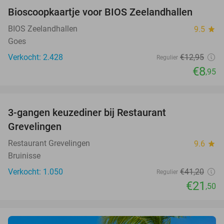
Bioscoopkaartje voor BIOS Zeelandhallen
31%
BIOS Zeelandhallen
9.5
star
Goes
Verkocht: 2.428
€12
,95
Regulier
€8
,95
favorite_border
3-gangen keuzediner bij Restaurant
48%
Grevelingen
Restaurant Grevelingen
9.6
star
Bruinisse
Verkocht: 1.050
€41
,20
Regulier
€21
,50