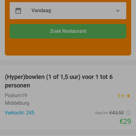
Zoek Restaurant
favorite_border
(Hyper)bowlen (1 of 1,5 uur) voor 1 tot 6
33%
personen
Podium19
9.6
star
Middelburg
Verkocht: 245
€43
,50
Regulier
€29
favorite_border