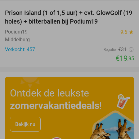
Prison Island (1 of 1,5 uur) + evt. GlowGolf (19
36%
holes) + bitterballen bij Podium19
Podium19
9.6
star
Middelburg
Verkocht: 457
€31
Regulier
€19
,95
Ontdek de leukste
zomervakantiedeals
!
Bekijk nu