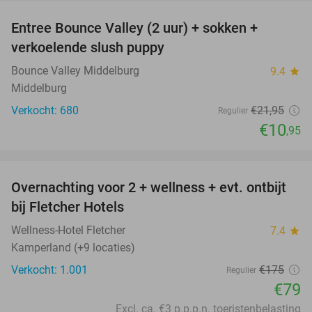
Entree Bounce Valley (2 uur) + sokken +
50%
verkoelende slush puppy
Bounce Valley Middelburg
9.4
star
Middelburg
Verkocht: 680
€21
,95
Regulier
€10
,95
favorite_border
Overnachting voor 2 + wellness + evt. ontbijt
55%
bij Fletcher Hotels
Wellness-Hotel Fletcher
7.4
star
Kamperland (+9 locaties)
Verkocht: 1.001
€175
Regulier
€79
Excl. ca. €3 p.p.p.n. toeristenbelasting