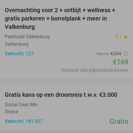
Overnachting voor 2 + ontbijt + wellness +
33%
gratis parkeren + borrelplank + meer in
Valkenburg
Parkhotel Valkenburg
9.1
star
Valkenburg
Verkocht: 127
€254
Regulier
€169
Inclusief alle bijkomende kosten
favorite_border
Gratis kans op een droomreis t.w.v. €3.000
Social Deal Win
Online
Gratis
Verkocht: 181.927
favorite_border