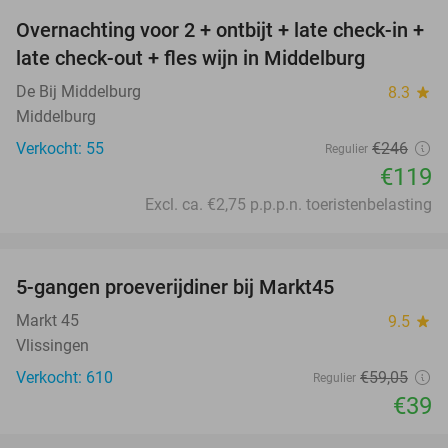
Overnachting voor 2 + ontbijt + late check-in +
52%
late check-out + fles wijn in Middelburg
De Bij Middelburg
8.3
star
Middelburg
Verkocht: 55
€246
Regulier
€119
Excl. ca. €2,75 p.p.p.n. toeristenbelasting
favorite_border
5-gangen proeverijdiner bij Markt45
34%
Markt 45
9.5
star
Vlissingen
Verkocht: 610
€59
,05
Regulier
€39
favorite_border