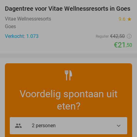
Dagentree voor Vitae Wellnessresorts in Goes
49%
Vitae Wellnessresorts
9.6
star
Goes
Verkocht: 1.073
€42
,50
Regulier
€21
,50
Voordelig spontaan uit
eten?