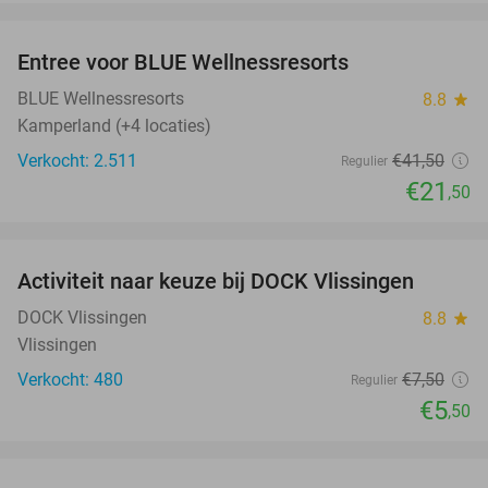
favorite_border
Entree voor BLUE Wellnessresorts
48%
BLUE Wellnessresorts
8.8
star
Kamperland (+4 locaties)
Verkocht: 2.511
€41
,50
Regulier
€21
,50
favorite_border
Activiteit naar keuze bij DOCK Vlissingen
27%
DOCK Vlissingen
8.8
star
Vlissingen
Verkocht: 480
€7
,50
Regulier
€5
,50
favorite_border