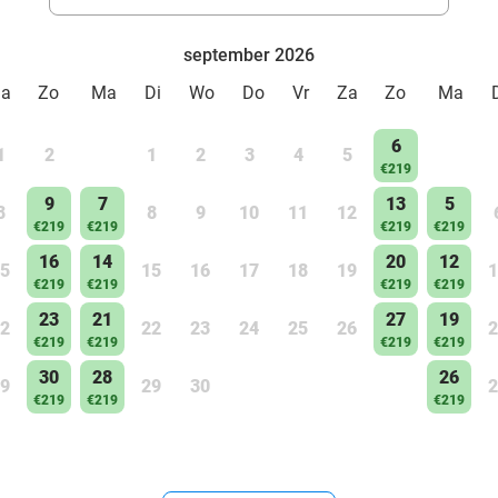
september 2026
Za
Zo
Ma
Di
Wo
Do
Vr
Za
Zo
Ma
6
1
2
1
2
3
4
5
€219
9
7
13
5
8
8
9
10
11
12
€219
€219
€219
€219
16
14
20
12
5
15
16
17
18
19
1
€219
€219
€219
€219
23
21
27
19
2
22
23
24
25
26
2
€219
€219
€219
€219
30
28
26
9
29
30
2
€219
€219
€219