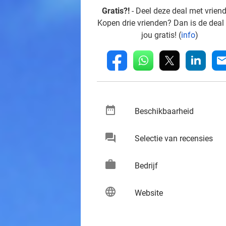
Gratis?!
- Deel deze deal met vrien
Kopen drie vrienden? Dan is de deal
jou gratis! (
info
)
whatsapp
linkedin
fb
mai
date_range
keybo
Beschikbaarheid
chat
keybo
Selectie van recensies
work
keybo
Bedrijf
language
keybo
Website