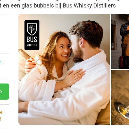
t en een glas bubbels bij Bus Whisky Distillers
:
gate_next
e
!