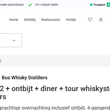
 week beschikbaar
10+ miljoen leden
Home
Dichtbij
Restaurants
Hotels
keyboard_arrow_down
>
Bus Whisky Distillers
 + ontbijt + diner + tour whiskyst
rs
prachtige overnachting inclusief ontbijt, 4-gangend