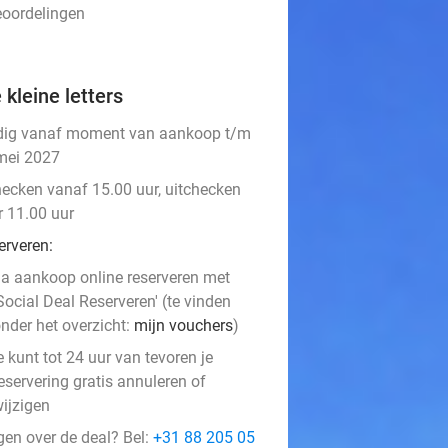
eoordelingen
 kleine letters
dig vanaf moment van aankoop t/m
mei 2027
hecken vanaf 15.00 uur, uitchecken
r 11.00 uur
erveren:
a aankoop online reserveren met
Social Deal Reserveren' (te vinden
nder het overzicht:
mijn vouchers
)
e kunt tot 24 uur van tevoren je
eservering gratis annuleren of
ijzigen
gen over de deal? Bel:
+31 88 205 05