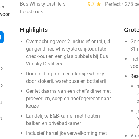
Bus Whisky Distillers
9.7
star
Perfect • 278 b
den.
Loosbroek
 voor
Highlights
Grote
l
Overnachting voor 2 inclusief ontbijt, 4-
Gel
gangendiner, whiskystokerij-tour, late
31 
check-out en een glas bubbels bij Bus
Inc
Whisky Distillers
voo
ard_arrow_right
Rondleiding met een glaasje whisky
Res
door stokerij, warehouse en bottelarij
ard_arrow_right
n
Geniet daarna van een chef's diner met
'
proeverijen, soep en hoofdgerecht naar
o
ard_arrow_right
keuze
j
Landelijke B&B-kamer met houten
ard_arrow_right
r
balken en privébadkamer
w
Inclusief hartelijke verwelkoming met
Vra