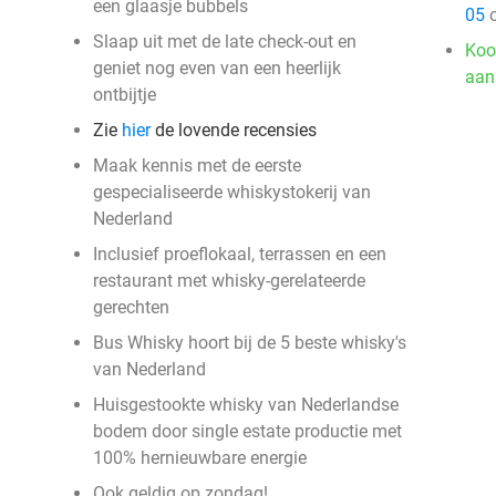
een glaasje bubbels
05
o
Slaap uit met de late check-out en
Koo
geniet nog even van een heerlijk
aan
ontbijtje
Zie
hier
de lovende recensies
Maak kennis met de eerste
gespecialiseerde whiskystokerij van
Nederland
Inclusief proeflokaal, terrassen en een
restaurant met whisky-gerelateerde
gerechten
Bus Whisky hoort bij de 5 beste whisky's
van Nederland
Huisgestookte whisky van Nederlandse
bodem door single estate productie met
100% hernieuwbare energie
Ook geldig op zondag!