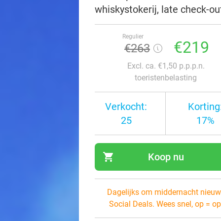
whiskystokerij, late check-ou
Regulier
€219
€263
Excl. ca. €1,50 p.p.p.n.
toeristenbelasting
Verkocht:
Korting
25
17%
shopping_cart
Koop nu
navi
Dagelijks om middernacht nieuw
Social Deals. Wees snel, op = op