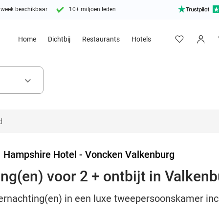
 week beschikbaar
10+ miljoen leden
Home
Dichtbij
Restaurants
Hotels
keyboard_arrow_down
>
Hampshire Hotel - Voncken Valkenburg
ing(en) voor 2 + ontbijt in Valken
vernachting(en) in een luxe tweepersoonskamer incl