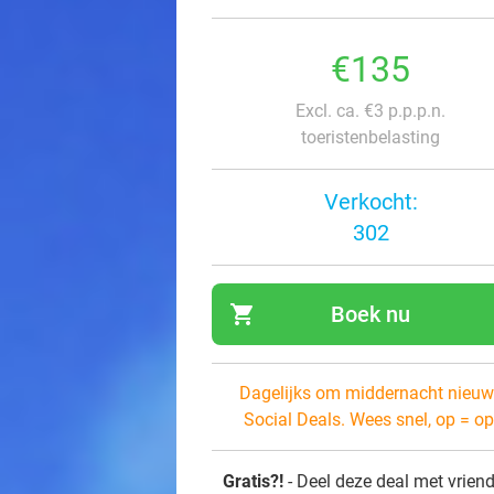
€135
Excl. ca. €3 p.p.p.n.
toeristenbelasting
Verkocht:
302
shopping_cart
Boek nu
navi
Dagelijks om middernacht nieuw
Social Deals. Wees snel, op = op
Gratis?!
- Deel deze deal met vrien