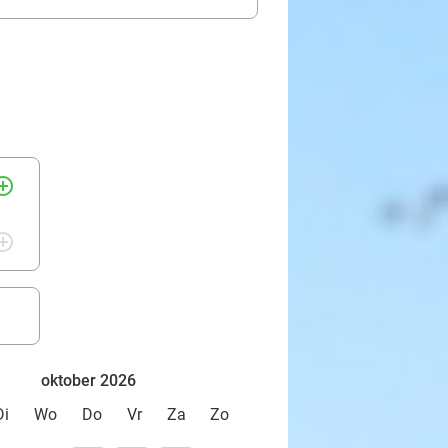
rcle_outline
rcle_outline
oktober 2026
Di
Wo
Do
Vr
Za
Zo