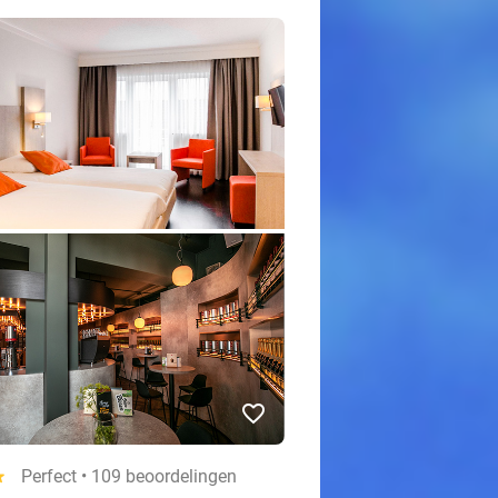
favorite_border
ar
Perfect • 109 beoordelingen