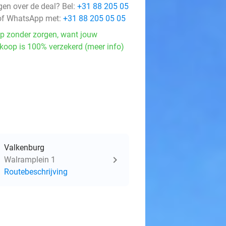
gen over de deal? Bel:
+31 88 205 05
f WhatsApp met:
+31 88 205 05 05
p zonder zorgen, want jouw
koop is 100% verzekerd (meer info)
Valkenburg
Walramplein 1
Routebeschrijving