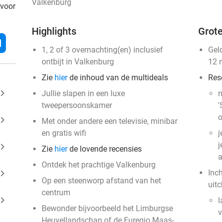
Valkenburg
 voor
Highlights
Grote
l
1, 2 of 3 overnachting(en) inclusief
Gel
ontbijt in Valkenburg
12 
Zie
hier
de inhoud van de multideals
Res
ard_arrow_right
Jullie slapen in een luxe
n
tweepersoonskamer
'
o
ard_arrow_right
Met onder andere een televisie, minibar
en gratis wifi
j
j
ard_arrow_right
Zie
hier
de lovende recensies
a
Ontdek het prachtige Valkenburg
ard_arrow_right
Inc
Op een steenworp afstand van het
uit
centrum
ard_arrow_right
l
Bewonder bijvoorbeeld het Limburgse
v
Heuvellandschap of de Euregio Maas-