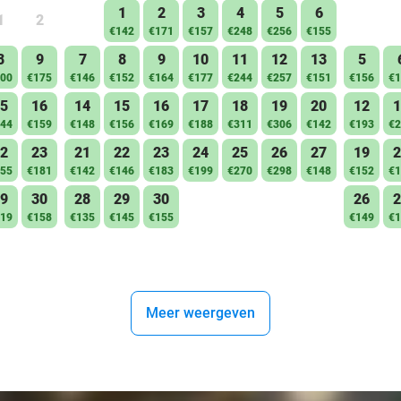
1
2
3
4
5
6
1
2
€142
€171
€157
€248
€256
€155
8
9
7
8
9
10
11
12
13
5
00
€175
€146
€152
€164
€177
€244
€257
€151
€156
€1
5
16
14
15
16
17
18
19
20
12
1
44
€159
€148
€156
€169
€188
€311
€306
€142
€193
€2
2
23
21
22
23
24
25
26
27
19
2
55
€181
€142
€146
€183
€199
€270
€298
€148
€152
€1
9
30
28
29
30
26
2
19
€158
€135
€145
€155
€149
€1
Meer weergeven