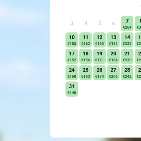
7
3
4
5
6
€264
€3
10
11
12
13
14
1
€153
€162
€163
€181
€233
€2
17
18
19
20
21
2
€152
€156
€171
€184
€230
€2
24
25
26
27
28
2
€168
€163
€184
€206
€242
€2
31
€140