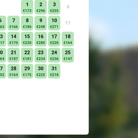
1
2
3
4
€173
€296
€255
6
7
8
9
10
11
63
€166
€186
€248
€271
3
14
15
16
17
18
17
€170
€220
€280
€220
€164
0
21
22
23
24
25
64
€187
€181
€234
€236
€147
7
28
29
30
31
52
€164
€175
€225
€218