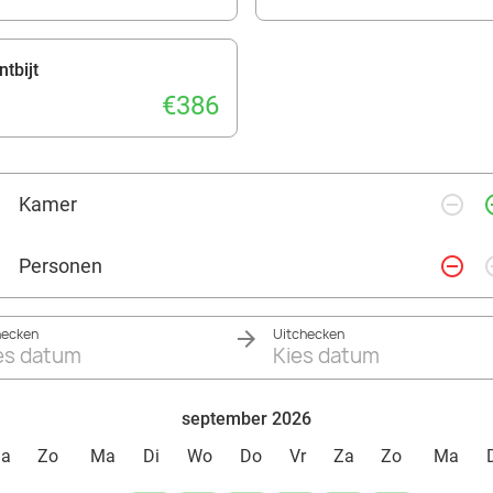
tbijt
€386
remove_circle_outline
add_ci
Kamer
remove_circle_outline
add_ci
Personen
hecken
Uitchecken
es datum
Kies datum
september 2026
Za
Zo
Ma
Di
Wo
Do
Vr
Za
Zo
Ma