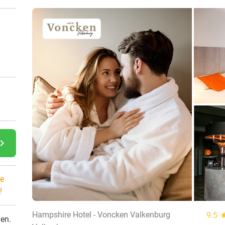
gate_next
e
!
Hampshire Hotel - Voncken Valkenburg
9.5
st
den.