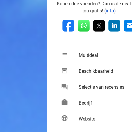
Kopen drie vrienden? Dan is de deal
jou gratis! (
info
)
whatsapp
linkedin
fb
mai
list
keybo
Multideal
date_range
keybo
Beschikbaarheid
chat
keybo
Selectie van recensies
work
keybo
Bedrijf
language
keybo
Website