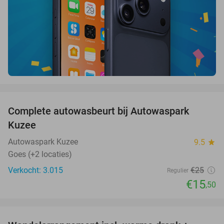
favorite_border
Complete autowasbeurt bij Autowaspark
38%
Kuzee
Autowaspark Kuzee
9.5
star
Goes (+2 locaties)
Verkocht: 3.015
€25
Regulier
€15
,50
favorite_border