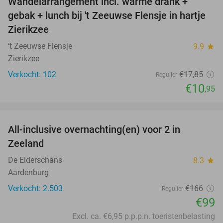
Wandelarrangement incl. warme drank +
39%
gebak + lunch bij 't Zeeuwse Flensje in hartje
Zierikzee
‘t Zeeuwse Flensje
9.9
star
Zierikzee
Verkocht: 102
€17
,85
Regulier
€10
,95
favorite_border
All-inclusive overnachting(en) voor 2 in
40%
Zeeland
De Elderschans
8.3
star
Aardenburg
Verkocht: 2.503
€166
Regulier
€99
Excl. ca. €6,95 p.p.p.n. toeristenbelasting