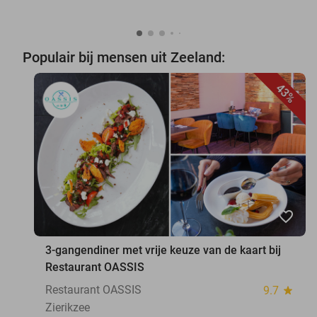
Populair bij mensen uit Zeeland:
43%
favorite_border
3-gangendiner met vrije keuze van de kaart bij
Restaurant OASSIS
Restaurant OASSIS
9.7
star
Zierikzee