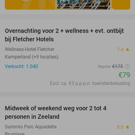
favorite_border
Overnachting voor 2 + wellness + evt. ontbijt
55%
bij Fletcher Hotels
Wellness-Hotel Fletcher
7.4
star
Kamperland (+9 locaties)
Verkocht: 1.040
€175
Regulier
€79
Excl. ca. €3 p.p.p.n. toeristenbelasting
favorite_border
Midweek of weekend weg voor 2 tot 4
personen in Zeeland
Summio Parc Aquadelta
8.6
star
Bruinisse