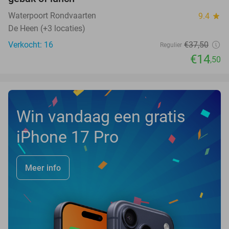
Waterpoort Rondvaarten
9.4
star
De Heen (+3 locaties)
Verkocht: 16
€37
,50
Regulier
€14
,50
Win vandaag een gratis
iPhone 17 Pro
Meer info