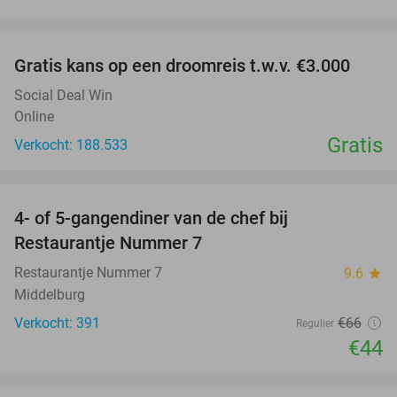
favorite_border
Gratis kans op een droomreis t.w.v. €3.000
Social Deal Win
Online
Gratis
Verkocht: 188.533
favorite_border
4- of 5-gangendiner van de chef bij
33%
Restaurantje Nummer 7
Restaurantje Nummer 7
9.6
star
Middelburg
Verkocht: 391
€66
Regulier
€44
favorite_border