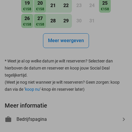
19
20
25
21
22
23
24
€158
€158
€158
26
27
28
29
30
31
€158
€158
Meer weergeven
*
Weet je al op welke datum je wilt reserveren? Selecteer dan
hierboven de datum en reserveer en koop jouw Social Deal
tegelijkertijd.
(Weet je nog niet wanneer je wilt reserveren? Geen zorgen: koop
dan via de ‘
koop nu
’-knop én reserveer later)
Meer informatie
Bedrijfspagina