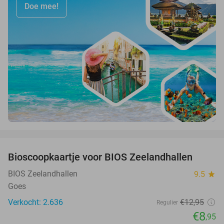
Doe mee!
favorite_border
Bioscoopkaartje voor BIOS Zeelandhallen
31%
BIOS Zeelandhallen
9.5
star
Goes
Verkocht: 2.636
€12
,95
Regulier
€8
,95