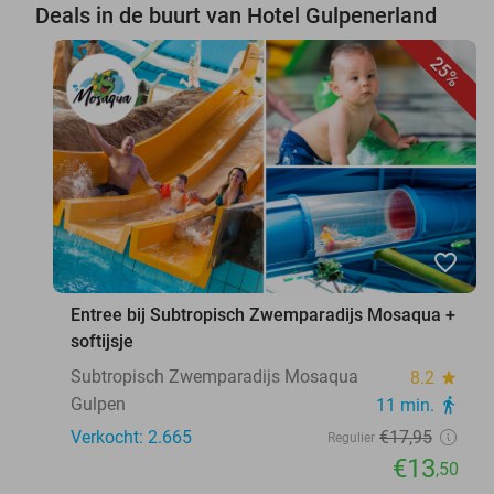
Deals in de buurt van Hotel Gulpenerland
25%
favorite_border
Entree bij Subtropisch Zwemparadijs Mosaqua +
softijsje
Subtropisch Zwemparadijs Mosaqua
8.2
star
Gulpen
11 min.
directions_walk
Verkocht: 2.665
€17
,95
Regulier
€13
,50