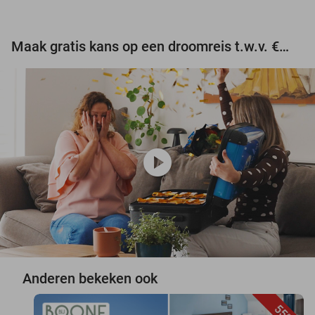
Maak gratis kans op een droomreis t.w.v. €3.000!
play_circle
Anderen bekeken ook
55%