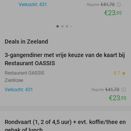
Verkocht: 431
€41
,70
Regulier
€23
,95
favorite_border
Deals in Zeeland
3-gangendiner met vrije keuze van de kaart bij
43%
Restaurant OASSIS
Restaurant OASSIS
9.7
star
Zierikzee
Verkocht: 431
€41
,70
Regulier
€23
,95
favorite_border
Rondvaart (1, 2 of 4,5 uur) + evt. koffie/thee en
61%
NEW
gebak of lunch
TODAY