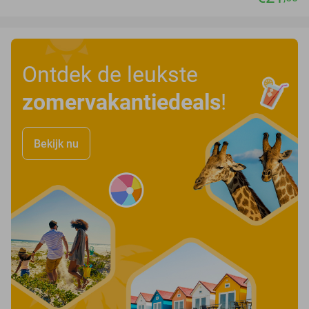
Ontdek de leukste
zomervakantiedeals
!
Bekijk nu