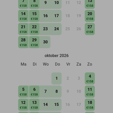
7
8
13
9
10
11
12
€158
€158
€158
14
15
20
16
17
18
19
€158
€158
€158
21
22
27
23
24
25
26
€158
€158
€158
28
29
30
€158
€158
oktober 2026
Ma
Di
Wo
Do
Vr
Za
Zo
4
1
2
3
€158
5
6
11
7
8
9
10
€158
€158
€158
12
13
18
14
15
16
17
€158
€158
€158