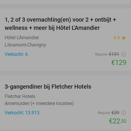
favorite_border
1, 2 of 3 overnachting(en) voor 2 + ontbijt +
32%
NEW
wellness + meer bij Hôtel L'Amandier
TODAY
Hôtel L'Amandier
9.9
star
Libramont-Chevigny
Verkocht: 6
€191
Regulier
€129
favorite_border
3-gangendiner bij Fletcher Hotels
42%
Fletcher Hotels
Arnemuiden (+ meerdere locaties)
Verkocht: 13.913
€39
Regulier
€22
,50
favorite_border