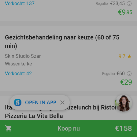
Verkocht: 137
€33
,45
Regulier
€9
,95
favorite_border
Gezichtsbehandeling naar keuze (60 of 75
52%
min)
Skin Studio Szar
9.7
star
Wissenkerke
Verkocht: 42
€60
Regulier
€29
favorite_border
close
OPEN IN APP
Italiaanse 2-gangen keuzelunch bij Ristorante
41%
Pizzeria La Vita Bella
Ristorante Pizzeria La Vita Bella
9.7
star
€158
shopping_cart
Koop nu
Oostkapelle