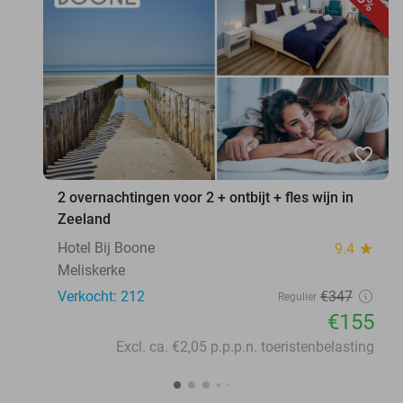
favorite_border
2 overnachtingen voor 2 + ontbijt + fles wijn in
Zeeland
Hotel Bij Boone
9.4
star
Meliskerke
Verkocht: 212
€347
Regulier
€155
Excl. ca. €2,05 p.p.p.n. toeristenbelasting