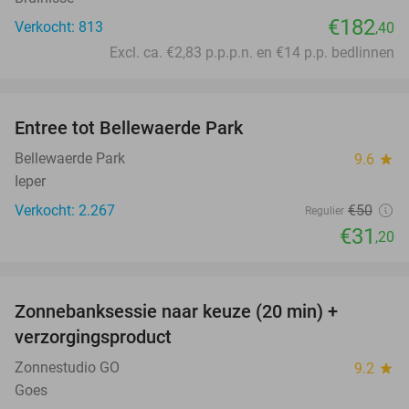
€182
Verkocht: 813
,40
Excl. ca. €2,83 p.p.p.n. en €14 p.p. bedlinnen
favorite_border
Entree tot Bellewaerde Park
38%
Bellewaerde Park
9.6
star
Ieper
Verkocht: 2.267
€50
Regulier
€31
,20
favorite_border
Zonnebanksessie naar keuze (20 min) +
70%
verzorgingsproduct
Zonnestudio GO
9.2
star
Goes