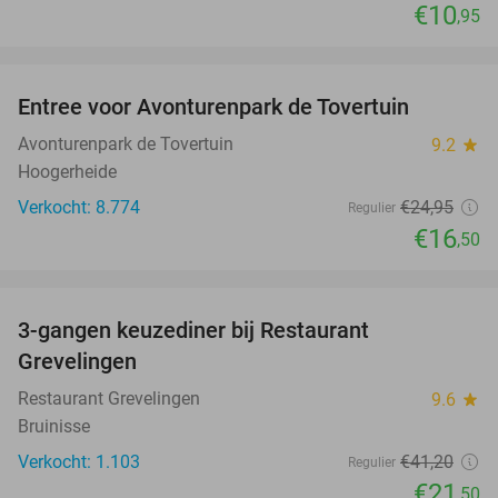
€10
,95
favorite_border
Entree voor Avonturenpark de Tovertuin
34%
Avonturenpark de Tovertuin
9.2
star
Hoogerheide
Verkocht: 8.774
€24
,95
Regulier
€16
,50
favorite_border
3-gangen keuzediner bij Restaurant
48%
Grevelingen
Restaurant Grevelingen
9.6
star
Bruinisse
Verkocht: 1.103
€41
,20
Regulier
€21
,50