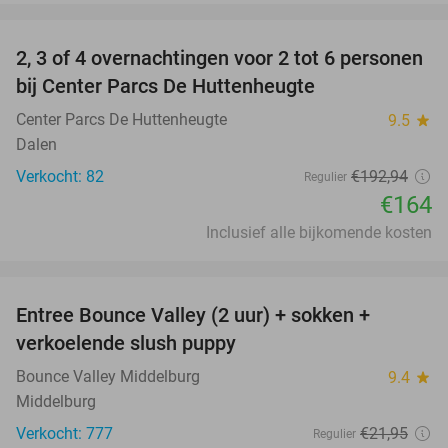
favorite_border
2, 3 of 4 overnachtingen voor 2 tot 6 personen
15%
bij Center Parcs De Huttenheugte
Center Parcs De Huttenheugte
9.5
star
Dalen
Verkocht: 82
€192
,94
Regulier
€164
Inclusief alle bijkomende kosten
favorite_border
Entree Bounce Valley (2 uur) + sokken +
50%
verkoelende slush puppy
Bounce Valley Middelburg
9.4
star
Middelburg
Verkocht: 777
€21
,95
Regulier