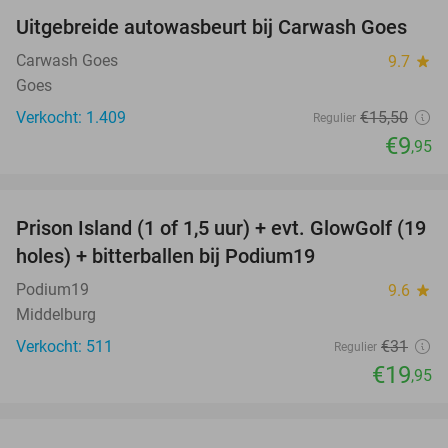
Uitgebreide autowasbeurt bij Carwash Goes
36%
Carwash Goes
9.7
star
Goes
Verkocht: 1.409
€15
,50
Regulier
€9
,95
favorite_border
Prison Island (1 of 1,5 uur) + evt. GlowGolf (19
36%
holes) + bitterballen bij Podium19
Podium19
9.6
star
Middelburg
Verkocht: 511
€31
Regulier
€19
,95
favorite_border