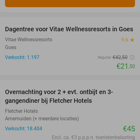
favorite_border
Dagentree voor Vitae Wellnessresorts in Goes
49%
Vitae Wellnessresorts
9.6
star
Goes
Verkocht: 1.197
€42
,50
Regulier
€21
,50
favorite_border
Overnachting voor 2 + evt. ontbijt en 3-
gangendiner bij Fletcher Hotels
Fletcher Hotels
Arnemuiden (+ meerdere locaties)
€45
Verkocht: 18.404
Excl. ca. €3 p.p.p.n. toeristenbelasting