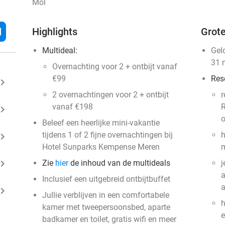
Mol
l
Highlights
Grote
Multideal:
Gel
31 
Overnachting voor 2 + ontbijt vanaf
€99
Res
ard_arrow_right
2 overnachtingen voor 2 + ontbijt
r
vanaf €198
R
ard_arrow_right
o
Beleef een heerlijke mini-vakantie
tijdens 1 of 2 fijne overnachtingen bij
h
ard_arrow_right
Hotel Sunparks Kempense Meren
m
ard_arrow_right
Zie
hier
de inhoud van de multideals
j
a
Inclusief een uitgebreid ontbijtbuffet
ard_arrow_right
Jullie verblijven in een comfortabele
h
kamer met tweepersoonsbed, aparte
e
badkamer en toilet, gratis wifi en meer