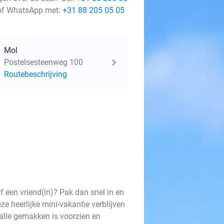
f WhatsApp met:
+31 88 205 05 05
Mol
Postelsesteenweg 100
Routebeschrijving
of een vriend(in)? Pak dan snel in en
 heerlijke mini-vakantie verblijven
alle gemakken is voorzien en