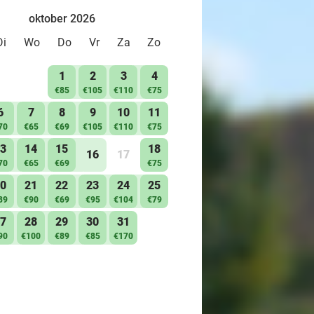
oktober 2026
Di
Wo
Do
Vr
Za
Zo
1
2
3
4
€85
€105
€110
€75
6
7
8
9
10
11
70
€65
€69
€105
€110
€75
3
14
15
18
16
17
70
€65
€69
€75
0
21
22
23
24
25
89
€90
€69
€95
€104
€79
7
28
29
30
31
90
€100
€89
€85
€170