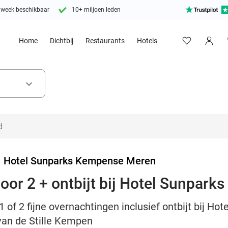
 week beschikbaar
10+ miljoen leden
Home
Dichtbij
Restaurants
Hotels
keyboard_arrow_down
>
Hotel Sunparks Kempense Meren
oor 2 + ontbijt bij Hotel Sunpar
1 of 2 fijne overnachtingen inclusief ontbijt bij H
van de Stille Kempen