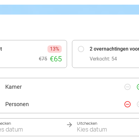
t
13%
2 overnachtingen voor 
€65
€75
Verkocht: 54
remove_circle_outline
add_ci
Kamer
remove_circle_outline
add_ci
Personen
hecken
Uitchecken
es datum
Kies datum