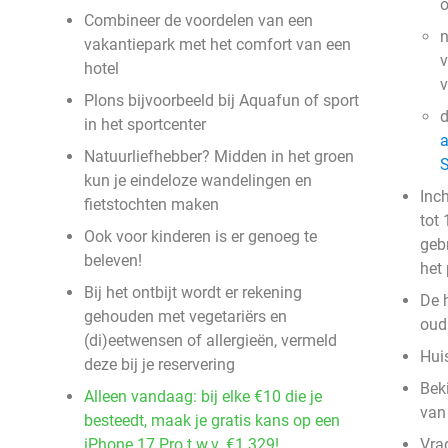
o
Combineer de voordelen van een
n
vakantiepark met het comfort van een
v
hotel
Plons bijvoorbeeld bij Aquafun of sport
in het sportcenter
a
Natuurliefhebber? Midden in het groen
kun je eindeloze wandelingen en
Inc
fietstochten maken
tot 
Ook voor kinderen is er genoeg te
geb
beleven!
het
Bij het ontbijt wordt er rekening
De 
gehouden met vegetariërs en
oud 
(di)eetwensen of allergieën, vermeld
Huis
deze bij je reservering
Bek
Alleen vandaag: bij elke €10 die je
van
besteedt, maak je gratis kans op een
iPhone 17 Pro t.w.v. €1.329!
Vra