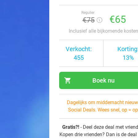
Regulier
€65
€75
Inclusief alle bijkomende koste
Verkocht:
Korting
455
13%
shopping_cart
Boek nu
navi
Dagelijks om middernacht nieuw
Social Deals. Wees snel, op = op
Gratis?!
- Deel deze deal met vrien
Kopen drie vrienden? Dan is de deal