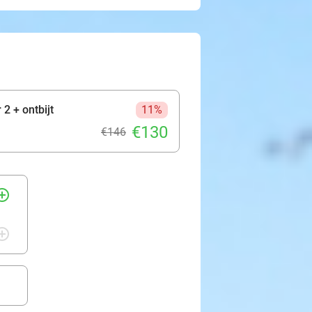
2 + ontbijt
11%
€130
€146
rcle_outline
rcle_outline