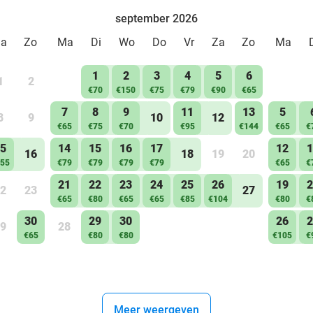
september 2026
Za
Zo
Ma
Di
Wo
Do
Vr
Za
Zo
Ma
1
2
3
4
5
6
1
2
€70
€150
€75
€79
€90
€65
7
8
9
11
13
5
8
9
10
12
€65
€75
€70
€95
€144
€65
€
5
14
15
16
17
12
1
16
18
19
20
55
€79
€79
€79
€79
€65
€
21
22
23
24
25
26
19
2
2
23
27
€65
€80
€65
€65
€85
€104
€80
€
30
29
30
26
2
9
28
€65
€80
€80
€105
€
Meer weergeven