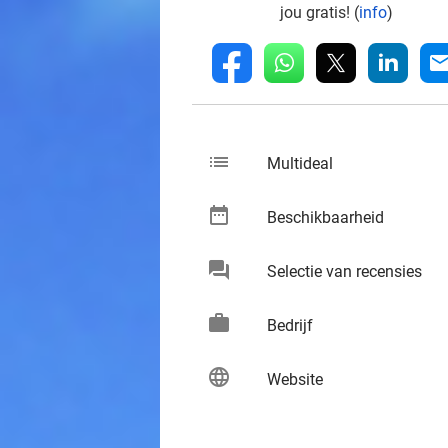
jou gratis! (
info
)
whatsapp
linkedin
fb
mai
list
keybo
Multideal
date_range
keybo
Beschikbaarheid
chat
keybo
Selectie van recensies
work
keybo
Bedrijf
language
keybo
Website