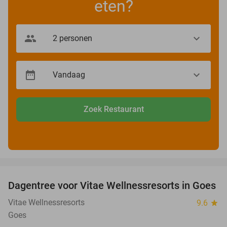
eten?
Zoek Restaurant
favorite_border
Dagentree voor Vitae Wellnessresorts in Goes
49%
Vitae Wellnessresorts
9.6
star
Goes