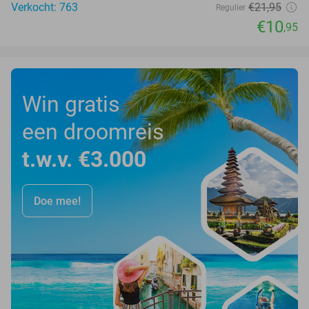
Verkocht: 763
€21
,95
Regulier
€10
,95
Win gratis
een droomreis
t.w.v. €3.000
Doe mee!