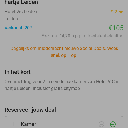
hartje Leiden
Hotel Vic Leiden
9.2
star
Leiden
€105
Verkocht: 207
Excl. ca. €4,70 p.p.p.n. toeristenbelasting
Dagelijks om middernacht nieuwe Social Deals. Wees
snel, op = op!
In het kort
Overnachting voor 2 in een deluxe kamer van Hotel VIC in
hartje Leiden: inclusief gratis citymap
Reserveer jouw deal
remove_circle_outline
add_circle_outline
1
Kamer