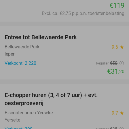
€119
Excl. ca. €2,75 p.p.p.n. toeristenbelasting
favorite_border
Entree tot Bellewaerde Park
38%
Bellewaerde Park
9.6
star
Ieper
Verkocht: 2.220
€50
Regulier
€31
,20
favorite_border
E-chopper huren (3, 4 of 7 uur) + evt.
39%
oesterproeverij
E-scooter huren Yerseke
9.7
star
Yerseke