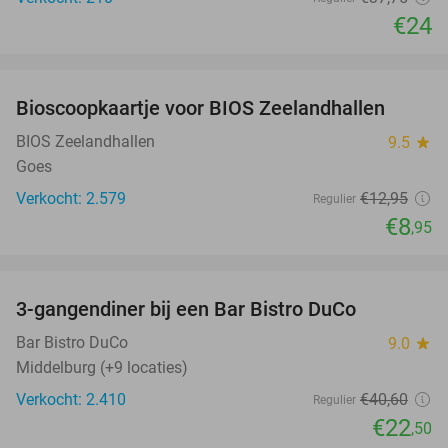
€24
favorite_border
Bioscoopkaartje voor BIOS Zeelandhallen
31%
BIOS Zeelandhallen
9.5
star
Goes
Verkocht: 2.579
€12
,95
Regulier
€8
,95
favorite_border
3-gangendiner bij een Bar Bistro DuCo
45%
Bar Bistro DuCo
9.0
star
Middelburg (+9 locaties)
Verkocht: 2.410
€40
,60
Regulier
€22
,50