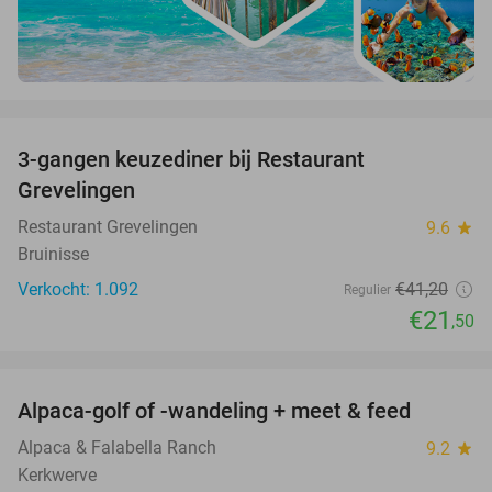
favorite_border
3-gangen keuzediner bij Restaurant
48%
Grevelingen
Restaurant Grevelingen
9.6
star
Bruinisse
Verkocht: 1.092
€41
,20
Regulier
€21
,50
favorite_border
Alpaca-golf of -wandeling + meet & feed
24%
Alpaca & Falabella Ranch
9.2
star
Kerkwerve