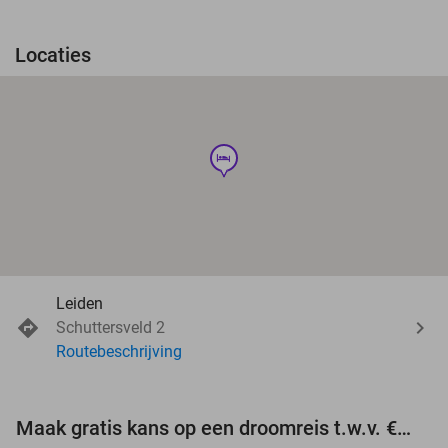
Locaties
hotel
Leiden
Schuttersveld 2
Routebeschrijving
Maak gratis kans op een droomreis t.w.v. €3.000!