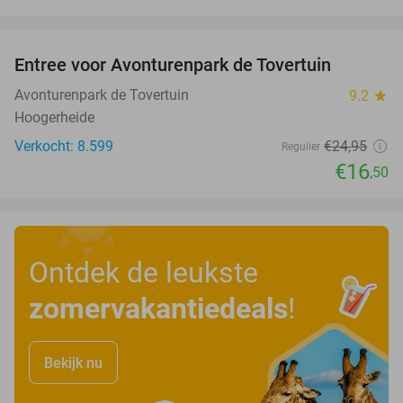
favorite_border
Entree voor Avonturenpark de Tovertuin
34%
Avonturenpark de Tovertuin
9.2
star
Hoogerheide
Verkocht: 8.599
€24
,95
Regulier
€16
,50
Ontdek de leukste
zomervakantiedeals
!
Bekijk nu