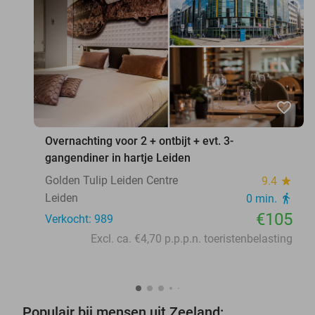
favorite_border
Overnachting voor 2 + ontbijt + evt. 3-
gangendiner in hartje Leiden
Golden Tulip Leiden Centre
9.4
star
Leiden
0 min.
directions_walk
€105
Verkocht: 989
Excl. ca. €4,70 p.p.p.n. toeristenbelasting
Populair bij mensen uit Zeeland: