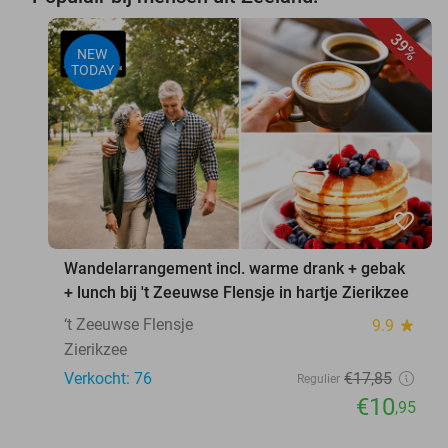
39%
NEW
TODAY
favorite_border
Wandelarrangement incl. warme drank + gebak
+ lunch bij 't Zeeuwse Flensje in hartje Zierikzee
‘t Zeeuwse Flensje
9.9
star
Zierikzee
Verkocht: 76
€17
,85
Regulier
€10
,95