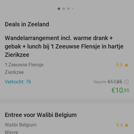
favorite_border
Deals in Zeeland
Wandelarrangement incl. warme drank +
39%
NEW
gebak + lunch bij 't Zeeuwse Flensje in hartje
TODAY
Zierikzee
‘t Zeeuwse Flensje
9.9
star
Zierikzee
Verkocht: 76
€17
,85
Regulier
€10
,95
favorite_border
Entree voor Walibi Belgium
35%
Walibi Belgium
9.4
star
Wavre