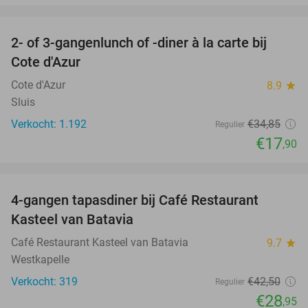
favorite_border
2- of 3-gangenlunch of -diner à la carte bij
49%
Cote d'Azur
Cote d'Azur
8.9
star
Sluis
Verkocht: 1.192
€34
,85
Regulier
€17
,90
favorite_border
4-gangen tapasdiner bij Café Restaurant
32%
Kasteel van Batavia
Café Restaurant Kasteel van Batavia
9.7
star
Westkapelle
Verkocht: 319
€42
,50
Regulier
€28
,95