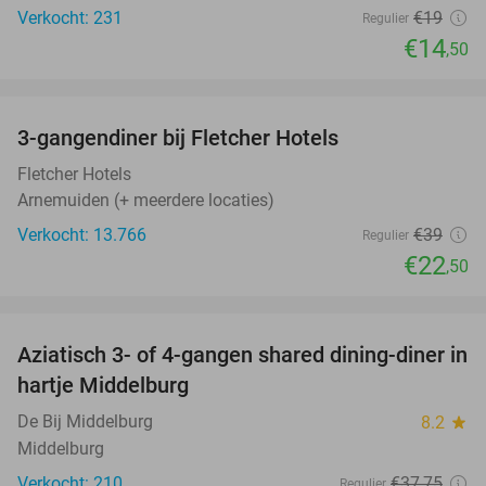
Verkocht: 231
€19
Regulier
€14
,50
favorite_border
3-gangendiner bij Fletcher Hotels
42%
Fletcher Hotels
Arnemuiden (+ meerdere locaties)
Verkocht: 13.766
€39
Regulier
€22
,50
favorite_border
Aziatisch 3- of 4-gangen shared dining-diner in
36%
hartje Middelburg
De Bij Middelburg
8.2
star
Middelburg
Verkocht: 210
€37
,75
Regulier