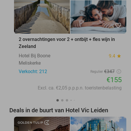
favorite_border
2 overnachtingen voor 2 + ontbijt + fles wijn in
Zeeland
Hotel Bij Boone
9.4
star
Meliskerke
Verkocht: 212
€347
Regulier
€155
Excl. ca. €2,05 p.p.p.n. toeristenbelasting
Deals in de buurt van Hotel Vic Leiden