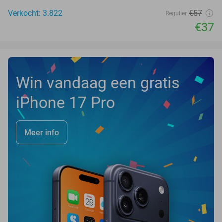
Verkocht: 3.822
€57
Regulier
€37
Win vandaag een gratis
iPhone 17 Pro
Meer info