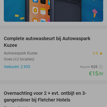
favorite_border
Complete autowasbeurt bij Autowaspark
38%
Kuzee
Autowaspark Kuzee
9.5
star
Goes (+2 locaties)
Verkocht: 2.935
€25
Regulier
€15
,50
favorite_border
Overnachting voor 2 + evt. ontbijt en 3-
gangendiner bij Fletcher Hotels