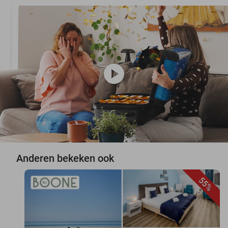
play_circle
Anderen bekeken ook
55%