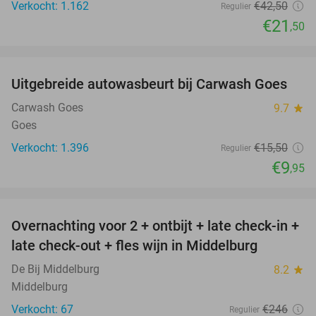
Verkocht: 1.162
€42
,50
Regulier
€21
,50
favorite_border
Uitgebreide autowasbeurt bij Carwash Goes
36%
Carwash Goes
9.7
star
Goes
Verkocht: 1.396
€15
,50
Regulier
€9
,95
favorite_border
Overnachting voor 2 + ontbijt + late check-in +
52%
late check-out + fles wijn in Middelburg
De Bij Middelburg
8.2
star
Middelburg
Verkocht: 67
€246
Regulier