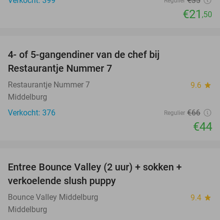
Verkocht: 399
€35
Regulier
€21
,50
favorite_border
4- of 5-gangendiner van de chef bij
33%
Restaurantje Nummer 7
Restaurantje Nummer 7
9.6
star
Middelburg
Verkocht: 376
€66
Regulier
€44
favorite_border
Entree Bounce Valley (2 uur) + sokken +
50%
verkoelende slush puppy
Bounce Valley Middelburg
9.4
star
Middelburg