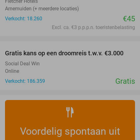
Fletcher Hotels
Arnemuiden (+ meerdere locaties)
€45
Verkocht: 18.260
Excl. ca. €3 p.p.p.n. toeristenbelasting
favorite_border
Gratis kans op een droomreis t.w.v. €3.000
Social Deal Win
Online
Gratis
Verkocht: 186.359
Voordelig spontaan uit