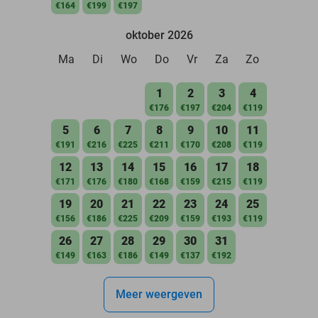
€164
€199
€197
oktober 2026
Ma
Di
Wo
Do
Vr
Za
Zo
1
2
3
4
€176
€197
€204
€119
5
6
7
8
9
10
11
€191
€216
€225
€211
€170
€208
€119
12
13
14
15
16
17
18
€171
€176
€180
€168
€159
€215
€119
19
20
21
22
23
24
25
€156
€186
€225
€209
€159
€193
€119
26
27
28
29
30
31
€149
€163
€186
€149
€137
€192
Meer weergeven