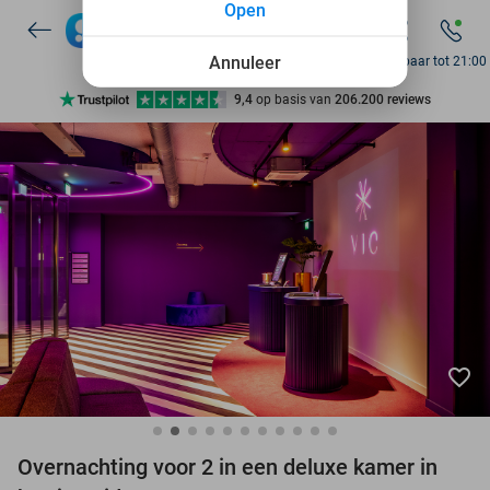
Open
7 dagen per week beschikbaar
10+ miljoen leden
Annuleer
Bereikbaar tot 21:00
9,4
op basis van
206.200 reviews
Ontdek 15.000+ deals
7 dagen per week beschikbaar
10+ miljoen leden
favorite_border
Overnachting voor 2 in een deluxe kamer in