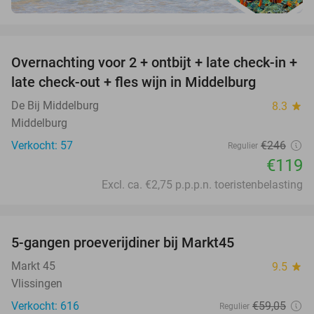
favorite_border
Overnachting voor 2 + ontbijt + late check-in +
52%
late check-out + fles wijn in Middelburg
De Bij Middelburg
8.3
star
Middelburg
Verkocht: 57
€246
Regulier
€119
Excl. ca. €2,75 p.p.p.n. toeristenbelasting
favorite_border
5-gangen proeverijdiner bij Markt45
34%
Markt 45
9.5
star
Vlissingen
Verkocht: 616
€59
,05
Regulier