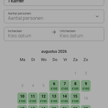
1 kamer
Aantal personen:
Aantal personen
Inchecken
Uitchecken
Kies datum
Kies datum
augustus 2026
Ma
Di
Wo
Do
Vr
Za
Zo
1
2
6
7
8
9
3
4
5
€105
€105
€105
€105
10
11
12
13
14
15
16
€105
€105
€105
€105
€105
€105