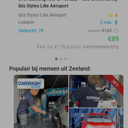
ibis Styles Lille Aéroport
ibis Styles Lille Aéroport
10
star
Lesquin
3 min.
directions_walk
Verkocht: 78
€137
Regulier
€89
Excl. ca. €1,76 p.p.p.n. toeristenbelasting
Populair bij mensen uit Zeeland:
36%