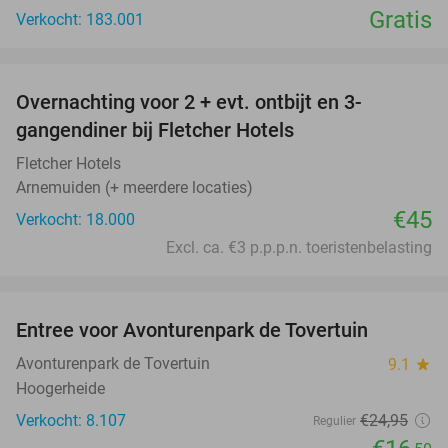
Gratis
Verkocht: 183.001
favorite_border
Overnachting voor 2 + evt. ontbijt en 3-
gangendiner bij Fletcher Hotels
Fletcher Hotels
Arnemuiden (+ meerdere locaties)
€45
Verkocht: 18.000
Excl. ca. €3 p.p.p.n. toeristenbelasting
favorite_border
Entree voor Avonturenpark de Tovertuin
34%
Avonturenpark de Tovertuin
9.1
star
Hoogerheide
Verkocht: 8.107
€24
,95
Regulier