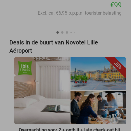
€99
Excl. ca. €6,95 p.p.p.n. toeristenbelasting
Deals in de buurt van Novotel Lille
Aéroport
35%
favorite_border
Overnachting voor 2 + ontbijt + late check-out bij