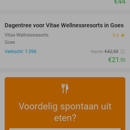
€44
favorite_border
Dagentree voor Vitae Wellnessresorts in Goes
49%
Vitae Wellnessresorts
9.6
star
Goes
Verkocht: 1.096
€42
,50
Regulier
€21
,50
Voordelig spontaan uit
eten?