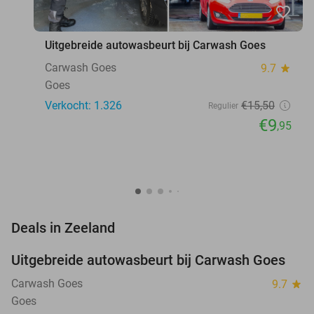
favorite_border
Uitgebreide autowasbeurt bij Carwash Goes
Carwash Goes
9.7
star
Goes
Verkocht: 1.326
€15
,50
Regulier
€9
,95
favorite_border
Deals in Zeeland
Uitgebreide autowasbeurt bij Carwash Goes
36%
Carwash Goes
9.7
star
Goes