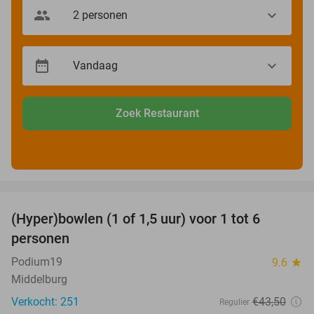
Zoek Restaurant
favorite_border
(Hyper)bowlen (1 of 1,5 uur) voor 1 tot 6
33%
personen
Podium19
9.6
star
Middelburg
Verkocht: 251
€43
,50
Regulier