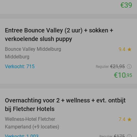
€39
favorite_border
Entree Bounce Valley (2 uur) + sokken +
50%
verkoelende slush puppy
Bounce Valley Middelburg
9.4
star
Middelburg
Verkocht: 715
€21
,95
Regulier
€10
,95
favorite_border
Overnachting voor 2 + wellness + evt. ontbijt
55%
bij Fletcher Hotels
Wellness-Hotel Fletcher
7.4
star
Kamperland (+9 locaties)
Verkocht: 1.003
€175
Regulier