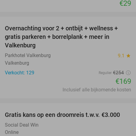
€29
favorite_border
Overnachting voor 2 + ontbijt + wellness +
33%
gratis parkeren + borrelplank + meer in
Valkenburg
Parkhotel Valkenburg
9.1
star
Valkenburg
Verkocht: 129
€254
Regulier
€169
Inclusief alle bijkomende kosten
favorite_border
Gratis kans op een droomreis t.w.v. €3.000
Social Deal Win
Online