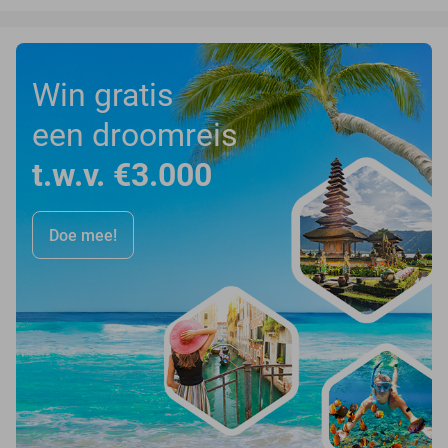
Win gratis
een droomreis
t.w.v. €3.000
Doe mee!