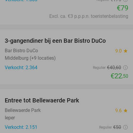
€79
Excl. ca. €3 p.p.p.n. toeristenbelasting
favorite_border
3-gangendiner bij een Bar Bistro DuCo
45%
Bar Bistro DuCo
9.0
star
Middelburg (+9 locaties)
Verkocht: 2.364
€40
,60
Regulier
€22
,50
favorite_border
Entree tot Bellewaerde Park
38%
Bellewaerde Park
9.6
star
Ieper
Verkocht: 2.151
€50
Regulier