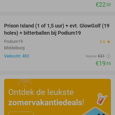
€22
,50
favorite_border
Prison Island (1 of 1,5 uur) + evt. GlowGolf (19
36%
holes) + bitterballen bij Podium19
Podium19
9.6
star
Middelburg
Verkocht: 483
€31
Regulier
€19
,95
Ontdek de leukste
zomervakantiedeals
!