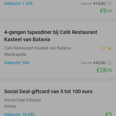
Verkocht: 1.326
€15
,50
Regulier
€9
,95
favorite_border
4-gangen tapasdiner bij Café Restaurant
32%
Kasteel van Batavia
Café Restaurant Kasteel van Batavia
9.7
star
Westkapelle
Verkocht: 306
€42
,50
Regulier
€28
,95
favorite_border
Social Deal-giftcard van 5 tot 100 euro
Social Deal Giftcard
Online
€5
Verkocht: 76.852