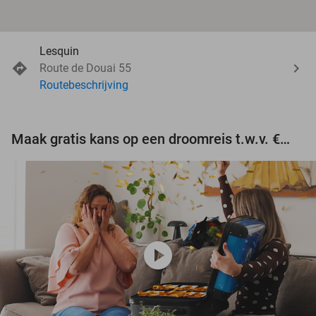
Lesquin
Route de Douai 55
Routebeschrijving
Maak gratis kans op een droomreis t.w.v. €3.000!
play_circle