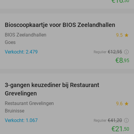
€16
,50
favorite_border
Bioscoopkaartje voor BIOS Zeelandhallen
31%
BIOS Zeelandhallen
9.5
star
Goes
Verkocht: 2.479
€12
,95
Regulier
€8
,95
favorite_border
3-gangen keuzediner bij Restaurant
48%
Grevelingen
Restaurant Grevelingen
9.6
star
Bruinisse
Verkocht: 1.067
€41
,20
Regulier
€21
,50