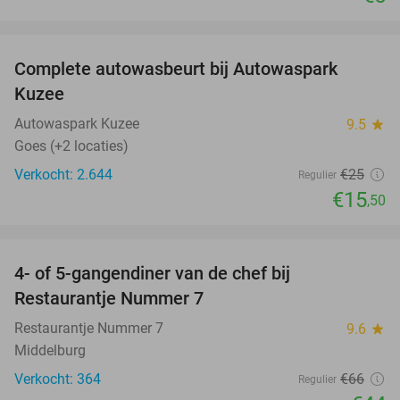
favorite_border
Complete autowasbeurt bij Autowaspark
38%
Kuzee
Autowaspark Kuzee
9.5
star
Goes (+2 locaties)
Verkocht: 2.644
€25
Regulier
€15
,50
favorite_border
4- of 5-gangendiner van de chef bij
33%
Restaurantje Nummer 7
Restaurantje Nummer 7
9.6
star
Middelburg
Verkocht: 364
€66
Regulier