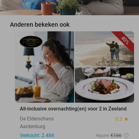
Anderen bekeken ook
40%
favorite_border
All-inclusive overnachting(en) voor 2 in Zeeland
De Elderschans
8.3
star
Aardenburg
Verkocht: 2.484
€166
Regulier