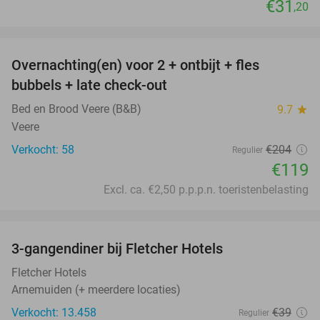
€31
,20
favorite_border
Overnachting(en) voor 2 + ontbijt + fles
42%
bubbels + late check-out
Bed en Brood Veere (B&B)
9.7
star
Veere
Verkocht: 58
€204
Regulier
€119
Excl. ca. €2,50 p.p.p.n. toeristenbelasting
favorite_border
3-gangendiner bij Fletcher Hotels
42%
Fletcher Hotels
Arnemuiden (+ meerdere locaties)
Verkocht: 13.458
€39
Regulier