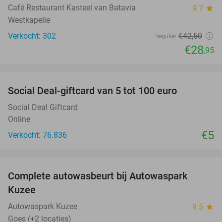
Café Restaurant Kasteel van Batavia
9.7
star
Westkapelle
Verkocht: 302
€42
,50
Regulier
€28
,95
favorite_border
Social Deal-giftcard van 5 tot 100 euro
Social Deal Giftcard
Online
€5
Verkocht: 76.836
favorite_border
Complete autowasbeurt bij Autowaspark
38%
Kuzee
Autowaspark Kuzee
9.5
star
Goes (+2 locaties)