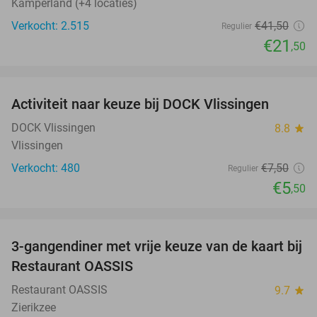
Kamperland (+4 locaties)
Verkocht: 2.515
€41
,50
Regulier
€21
,50
favorite_border
Activiteit naar keuze bij DOCK Vlissingen
27%
DOCK Vlissingen
8.8
star
Vlissingen
Verkocht: 480
€7
,50
Regulier
€5
,50
favorite_border
3-gangendiner met vrije keuze van de kaart bij
43%
Restaurant OASSIS
Restaurant OASSIS
9.7
star
Zierikzee