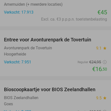
Arnemuiden (+ meerdere locaties)
€45
Verkocht: 17.913
Excl. ca. €3 p.p.p.n. toeristenbelasting
favorite_border
Entree voor Avonturenpark de Tovertuin
34%
Avonturenpark de Tovertuin
9.1
star
Hoogerheide
Verkocht: 7.951
€24
,95
Regulier
€16
,50
favorite_border
Bioscoopkaartje voor BIOS Zeelandhallen
31%
BIOS Zeelandhallen
9.5
star
Goes