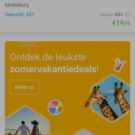
Middelburg
Verkocht: 457
€31
Regulier
€19
,95
Ontdek de leukste
zomervakantiedeals
!
Bekijk nu