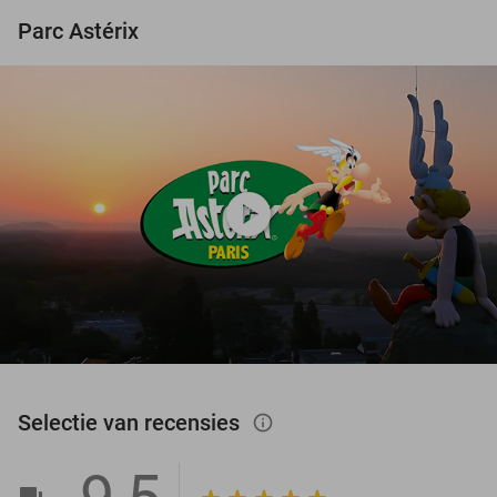
Parc Astérix
play_circle
Selectie van recensies
info_outlined