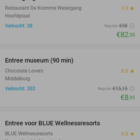
Restaurant De Kromme Watergang
9.9
star
Hoofdplaat
Verkocht: 38
€98
Regulier
€82
,50
favorite_border
Entree museum (90 min)
41%
Chocolate Lovers
8.8
star
Middelburg
Verkocht: 302
€15
,15
Regulier
€8
,95
favorite_border
Entree voor BLUE Wellnessresorts
48%
BLUE Wellnessresorts
8.8
star