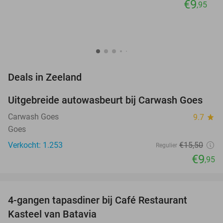
€9
,95
favorite_border
Deals in Zeeland
Uitgebreide autowasbeurt bij Carwash Goes
36%
Carwash Goes
9.7
star
Goes
Verkocht: 1.253
€15
,50
Regulier
€9
,95
favorite_border
4-gangen tapasdiner bij Café Restaurant
32%
Kasteel van Batavia