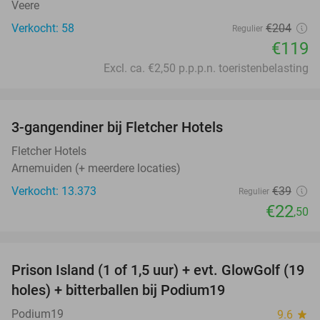
Veere
Verkocht: 58
€204
Regulier
€119
Excl. ca. €2,50 p.p.p.n. toeristenbelasting
favorite_border
3-gangendiner bij Fletcher Hotels
42%
Fletcher Hotels
Arnemuiden (+ meerdere locaties)
Verkocht: 13.373
€39
Regulier
€22
,50
favorite_border
Prison Island (1 of 1,5 uur) + evt. GlowGolf (19
36%
holes) + bitterballen bij Podium19
Podium19
9.6
star