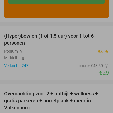
favorite_border
(Hyper)bowlen (1 of 1,5 uur) voor 1 tot 6
33%
personen
Podium19
9.6
star
Middelburg
Verkocht: 247
€43
,50
Regulier
€29
favorite_border
Overnachting voor 2 + ontbijt + wellness +
33%
gratis parkeren + borrelplank + meer in
Valkenburg