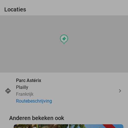
Locaties
events
Parc Astérix
Plailly
Frankrijk
Routebeschrijving
Anderen bekeken ook