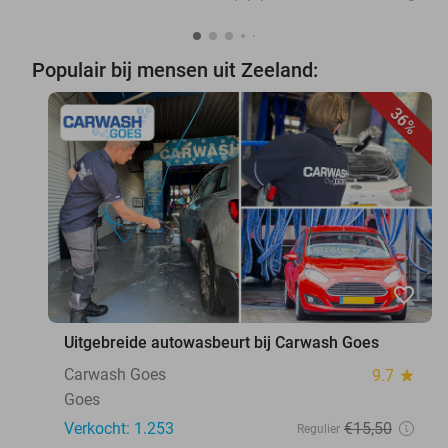
Populair bij mensen uit Zeeland:
36%
favorite_border
Uitgebreide autowasbeurt bij Carwash Goes
Carwash Goes
9.7
star
Goes
Verkocht: 1.253
€15
,50
Regulier