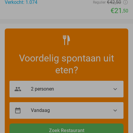
Verkocht: 1.074
€42
,50
Regulier
€21
,50
Voordelig spontaan uit
eten?
Zoek Restaurant