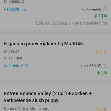
Middelburg
Verkocht: 55
€246
Regulier
€119
Excl. ca. €2,75 p.p.p.n. toeristenbelasting
favorite_border
5-gangen proeverijdiner bij Markt45
34%
Markt 45
9.5
star
Vlissingen
Verkocht: 612
€59
,05
Regulier
€39
favorite_border
Entree Bounce Valley (2 uur) + sokken +
50%
verkoelende slush puppy
Bounce Valley Middelburg
9.4
star