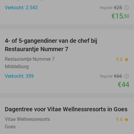
Verkocht: 2.543
€25
Regulier
€15
,50
favorite_border
4- of 5-gangendiner van de chef bij
33%
Restaurantje Nummer 7
Restaurantje Nummer 7
9.6
star
Middelburg
Verkocht: 359
€66
Regulier
€44
favorite_border
Dagentree voor Vitae Wellnessresorts in Goes
49%
Vitae Wellnessresorts
9.6
star
Goes