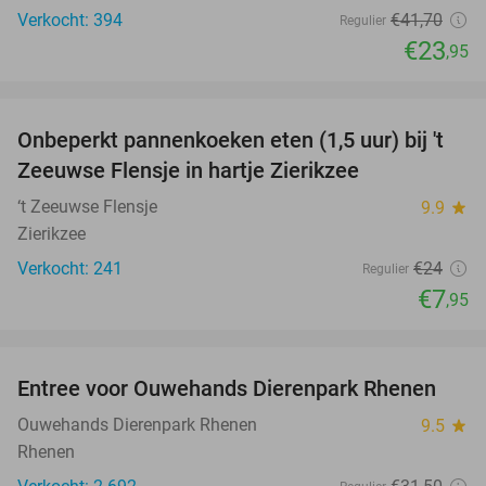
Verkocht: 394
€41
,70
Regulier
€23
,95
favorite_border
Onbeperkt pannenkoeken eten (1,5 uur) bij 't
67%
Zeeuwse Flensje in hartje Zierikzee
‘t Zeeuwse Flensje
9.9
star
Zierikzee
Verkocht: 241
€24
Regulier
€7
,95
favorite_border
Entree voor Ouwehands Dierenpark Rhenen
19%
Ouwehands Dierenpark Rhenen
9.5
star
Rhenen