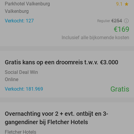
Parkhotel Valkenburg
9.1
star
Valkenburg
Verkocht: 127
€254
Regulier
€169
Inclusief alle bijkomende kosten
favorite_border
Gratis kans op een droomreis t.w.v. €3.000
Social Deal Win
Online
Gratis
Verkocht: 181.969
favorite_border
Overnachting voor 2 + evt. ontbijt en 3-
gangendiner bij Fletcher Hotels
Fletcher Hotels