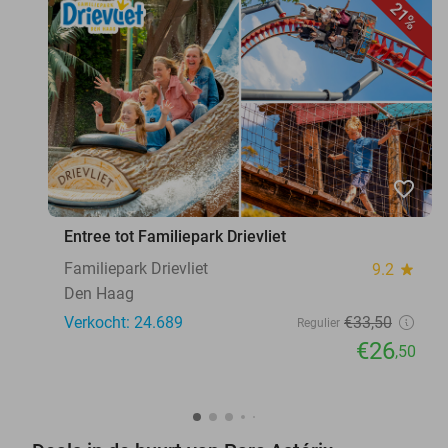
21%
favorite_border
Entree tot Familiepark Drievliet
Familiepark Drievliet
9.2
star
Den Haag
Verkocht: 24.689
€33
,50
Regulier
€26
,50