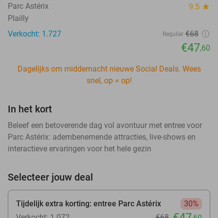
Parc Astérix
9.5
star
Plailly
Verkocht: 1.727
€68
Regulier
€47
,60
Dagelijks om middernacht nieuwe Social Deals. Wees
snel, op = op!
In het kort
Beleef een betoverende dag vol avontuur met entree voor
Parc Astérix: adembenemende attracties, live-shows en
interactieve ervaringen voor het hele gezin
Selecteer jouw deal
Tijdelijk extra korting: entree Parc Astérix
30%
€47
Verkocht: 1.072
€68
,60