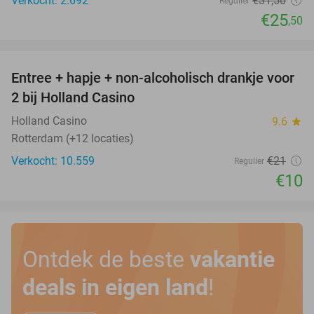
Verkocht: 2.692
€31
,50
Regulier
€25
,50
favorite_border
Entree + hapje + non-alcoholisch drankje voor
52%
2 bij Holland Casino
Holland Casino
9.6
star
Rotterdam (+12 locaties)
Verkocht: 10.559
€21
Regulier
€10
Ontdek de beste
vakantie
deals in eigen land
!