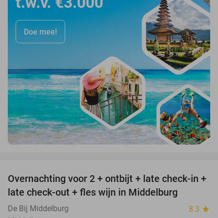
t.w.v. €3.000
Doe mee!
favorite_border
Overnachting voor 2 + ontbijt + late check-in +
52%
late check-out + fles wijn in Middelburg
De Bij Middelburg
8.3
star