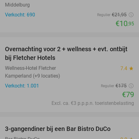
Middelburg
Verkocht: 690
€21
,95
Regulier
€10
,95
favorite_border
Overnachting voor 2 + wellness + evt. ontbijt
55%
bij Fletcher Hotels
Wellness-Hotel Fletcher
7.4
star
Kamperland (+9 locaties)
Verkocht: 1.001
€175
Regulier
€79
Excl. ca. €3 p.p.p.n. toeristenbelasting
favorite_border
3-gangendiner bij een Bar Bistro DuCo
45%