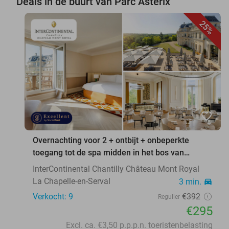
Deals in de buurt van Parc Astérix
25%
favorite_border
Overnachting voor 2 + ontbijt + onbeperkte
toegang tot de spa midden in het bos van
Chantilly
InterContinental Chantilly Château Mont Royal
La Chapelle-en-Serval
3 min.
directions_car
Verkocht: 9
€392
Regulier
€295
Excl. ca. €3,50 p.p.p.n. toeristenbelasting