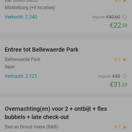
Bar Bistro DuCo
9.0
star
Middelburg (+9 locaties)
Verkocht: 2.340
€40
,60
Regulier
€22
,50
favorite_border
Entree tot Bellewaerde Park
38%
Bellewaerde Park
9.6
star
Ieper
Verkocht: 2.121
€50
Regulier
€31
,20
favorite_border
Overnachting(en) voor 2 + ontbijt + fles
42%
bubbels + late check-out
Bed en Brood Veere (B&B)
9.7
star