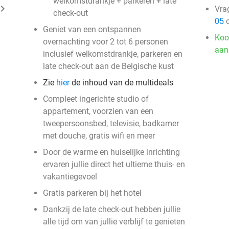
welkomstdrankje + parkeren + late
ard_arrow_right
Vra
check-out
05
o
Geniet van een ontspannen
Koo
overnachting voor 2 tot 6 personen
aan
inclusief welkomstdrankje, parkeren en
late check-out aan de Belgische kust
Zie
hier
de inhoud van de multideals
Compleet ingerichte studio of
appartement, voorzien van een
tweepersoonsbed, televisie, badkamer
met douche, gratis wifi en meer
Door de warme en huiselijke inrichting
ervaren jullie direct het ultieme thuis- en
vakantiegevoel
Gratis parkeren bij het hotel
Dankzij de late check-out hebben jullie
alle tijd om van jullie verblijf te genieten