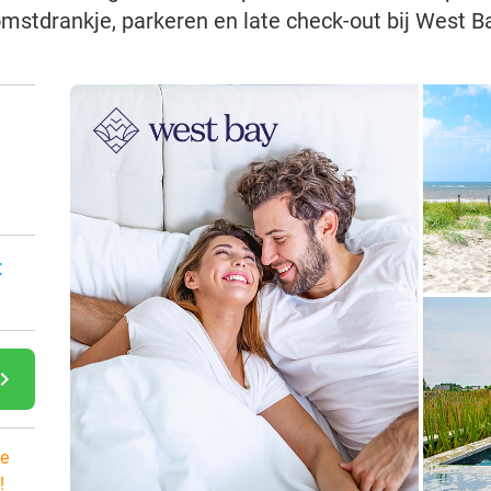
mstdrankje, parkeren en late check-out bij West B
:
gate_next
e
!