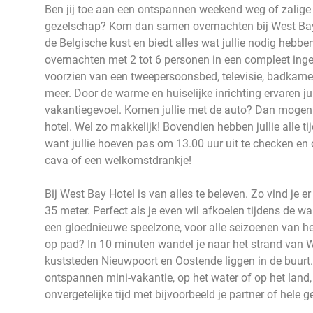
Ben jij toe aan een ontspannen weekend weg of zalige 
gezelschap? Kom dan samen overnachten bij West Bay H
de Belgische kust en biedt alles wat jullie nodig hebben 
overnachten met 2 tot 6 personen in een compleet inge
voorzien van een tweepersoonsbed, televisie, badkamer
meer. Door de warme en huiselijke inrichting ervaren jull
vakantiegevoel. Komen jullie met de auto? Dan mogen ju
hotel. Wel zo makkelijk! Bovendien hebben jullie alle tijd
want jullie hoeven pas om 13.00 uur uit te checken en 
cava of een welkomstdrankje!
Bij West Bay Hotel is van alles te beleven. Zo vind je
35 meter. Perfect als je even wil afkoelen tijdens de 
een gloednieuwe speelzone, voor alle seizoenen van het 
op pad? In 10 minuten wandel je naar het strand van 
kuststeden Nieuwpoort en Oostende liggen in de buurt. 
ontspannen mini-vakantie, op het water of op het land,
onvergetelijke tijd met bijvoorbeeld je partner of hele g