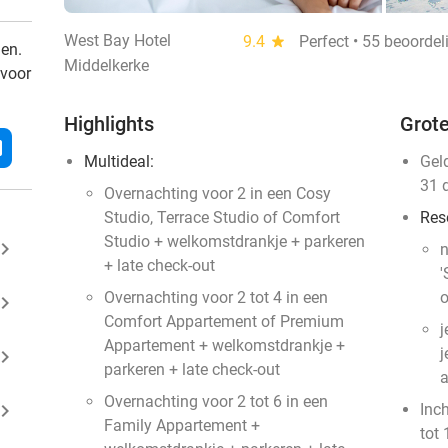
West Bay Hotel
9.4
star
Perfect • 55 beoorde
den.
Middelkerke
 voor
Highlights
Grote
l
Multideal:
Gel
31 
Overnachting voor 2 in een Cosy
Studio, Terrace Studio of Comfort
Res
Studio + welkomstdrankje + parkeren
ard_arrow_right
n
+ late check-out
'
Overnachting voor 2 tot 4 in een
o
ard_arrow_right
Comfort Appartement of Premium
j
Appartement + welkomstdrankje +
j
ard_arrow_right
parkeren + late check-out
a
Overnachting voor 2 tot 6 in een
ard_arrow_right
Inc
Family Appartement +
tot 