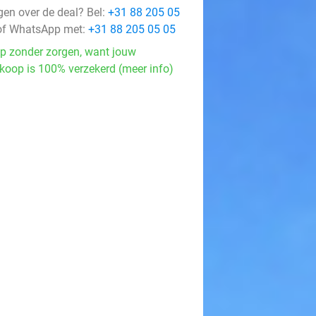
gen over de deal? Bel:
+31 88 205 05
f WhatsApp met:
+31 88 205 05 05
p zonder zorgen, want jouw
koop is 100% verzekerd (meer info)