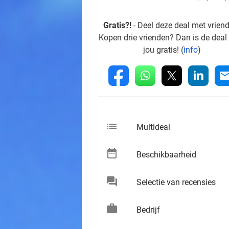
Gratis?!
- Deel deze deal met vrien
Kopen drie vrienden? Dan is de deal
jou gratis! (
info
)
whatsapp
linkedin
fb
mai
list
keybo
Multideal
date_range
keybo
Beschikbaarheid
chat
keybo
Selectie van recensies
work
keybo
Bedrijf