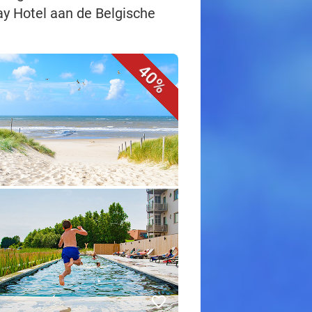
ay Hotel aan de Belgische
40%
favorite_border