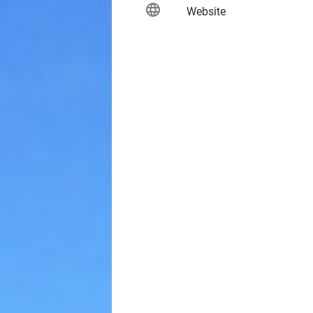
language
keybo
Website