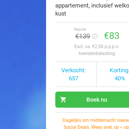
appartement, inclusief welko
kust
Regulier
€83
€139
Excl. ca. €2,50 p.p.p.n.
toeristenbelasting
Verkocht:
Korting
657
40%
shopping_cart
Boek nu
navi
Dagelijks om middernacht nieuw
Social Deals. Wees snel, op = op