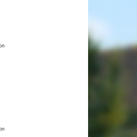
ron
ron