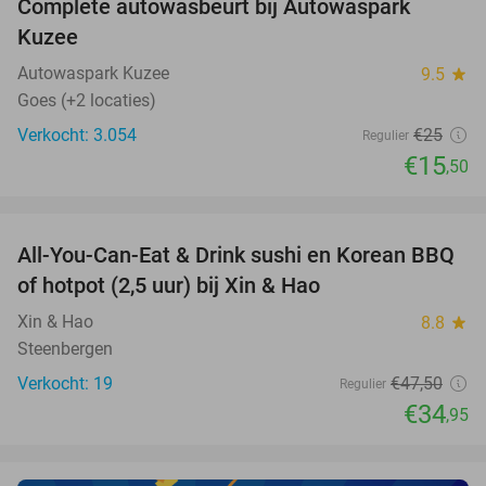
Complete autowasbeurt bij Autowaspark
38%
Kuzee
Autowaspark Kuzee
9.5
star
Goes (+2 locaties)
Verkocht: 3.054
€25
Regulier
€15
,50
favorite_border
All-You-Can-Eat & Drink sushi en Korean BBQ
26%
NEW
of hotpot (2,5 uur) bij Xin & Hao
TODAY
Xin & Hao
8.8
star
Steenbergen
Verkocht: 19
€47
,50
Regulier
€34
,95