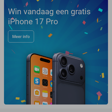
Win vandaag een gratis
iPhone 17 Pro
Meer info
favorite_border