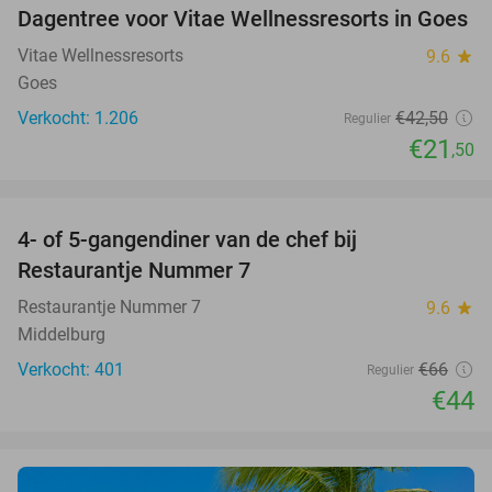
Dagentree voor Vitae Wellnessresorts in Goes
49%
Vitae Wellnessresorts
9.6
star
Goes
Verkocht: 1.206
€42
,50
Regulier
€21
,50
favorite_border
4- of 5-gangendiner van de chef bij
33%
Restaurantje Nummer 7
Restaurantje Nummer 7
9.6
star
Middelburg
Verkocht: 401
€66
Regulier
€44