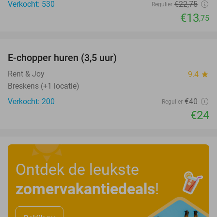
Verkocht: 530
€22
,75
Regulier
€13
,75
favorite_border
E-chopper huren (3,5 uur)
40%
Rent & Joy
9.4
star
Breskens (+1 locatie)
Verkocht: 200
€40
Regulier
€24
Ontdek de leukste
zomervakantiedeals
!