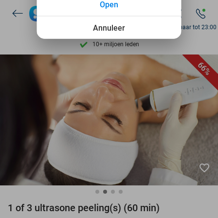
Open
Ontdek 15.000+ deals
7 dagen per week beschikbaar
Annuleer
Bereikbaar tot 23:00
10+ miljoen leden
9,4
op basis van
206.434 reviews
66%
Ontdek 15.000+ deals
7 dagen per week beschikbaar
10+ miljoen leden
favorite_border
1 of 3 ultrasone peeling(s) (60 min)