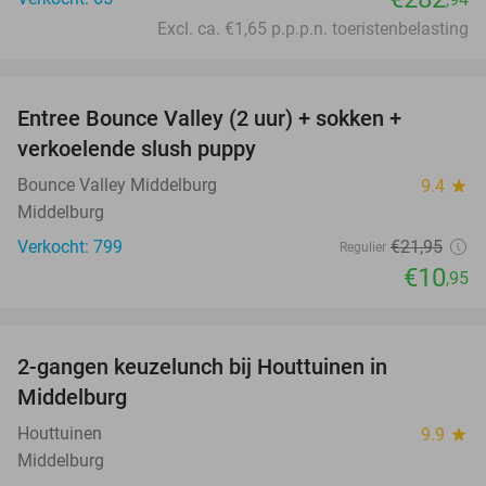
Excl. ca. €1,65 p.p.p.n. toeristenbelasting
favorite_border
Entree Bounce Valley (2 uur) + sokken +
50%
verkoelende slush puppy
Bounce Valley Middelburg
9.4
star
Middelburg
Verkocht: 799
€21
,95
Regulier
€10
,95
favorite_border
2-gangen keuzelunch bij Houttuinen in
40%
Middelburg
Houttuinen
9.9
star
Middelburg