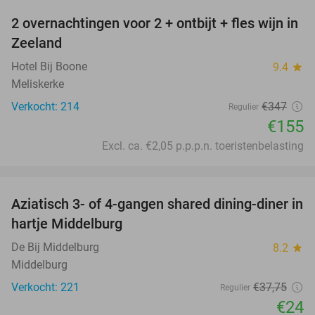
2 overnachtingen voor 2 + ontbijt + fles wijn in
55%
Zeeland
Hotel Bij Boone
9.4
star
Meliskerke
Verkocht: 214
€347
Regulier
€155
Excl. ca. €2,05 p.p.p.n. toeristenbelasting
favorite_border
Aziatisch 3- of 4-gangen shared dining-diner in
36%
hartje Middelburg
De Bij Middelburg
8.2
star
Middelburg
Verkocht: 221
€37
,75
Regulier
€24