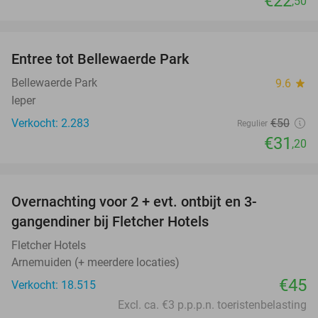
€22
,50
favorite_border
Entree tot Bellewaerde Park
38%
Bellewaerde Park
9.6
star
Ieper
Verkocht: 2.283
€50
Regulier
€31
,20
favorite_border
Overnachting voor 2 + evt. ontbijt en 3-
gangendiner bij Fletcher Hotels
Fletcher Hotels
Arnemuiden (+ meerdere locaties)
€45
Verkocht: 18.515
Excl. ca. €3 p.p.p.n. toeristenbelasting