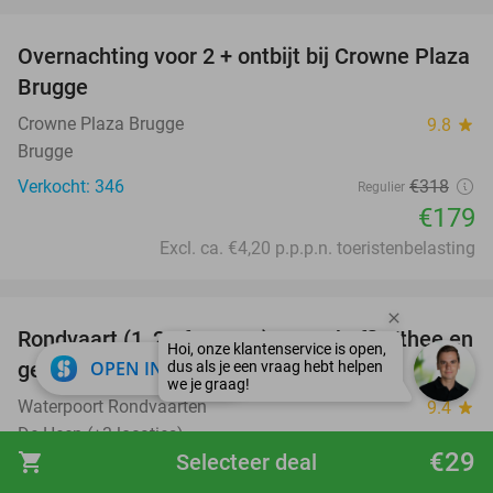
favorite_border
Overnachting voor 2 + ontbijt bij Crowne Plaza
44%
Brugge
Crowne Plaza Brugge
9.8
star
Brugge
Verkocht: 346
€318
Regulier
€179
Excl. ca. €4,20 p.p.p.n. toeristenbelasting
favorite_border
Rondvaart (1, 2 of 4,5 uur) + evt. koffie/thee en
61%
close
OPEN IN APP
gebak of lunch
Waterpoort Rondvaarten
9.4
star
De Heen (+3 locaties)
€29
shopping_cart
Selecteer deal
Verkocht: 26
€37
,50
Regulier