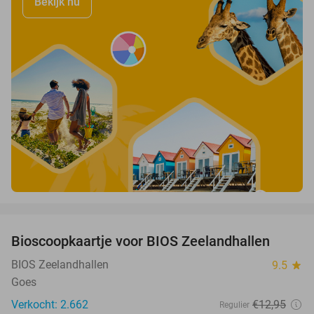
Bekijk nu
favorite_border
Bioscoopkaartje voor BIOS Zeelandhallen
31%
BIOS Zeelandhallen
9.5
star
Goes
Verkocht: 2.662
€12
,95
Regulier