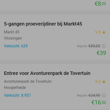
€8
,95
favorite_border
5-gangen proeverijdiner bij Markt45
34%
Markt 45
9.5
star
Vlissingen
Verkocht: 629
€59
,05
Regulier
€39
favorite_border
Entree voor Avonturenpark de Tovertuin
34%
Avonturenpark de Tovertuin
9.2
star
Hoogerheide
Verkocht: 8.957
€24
,95
Regulier
€16
,50