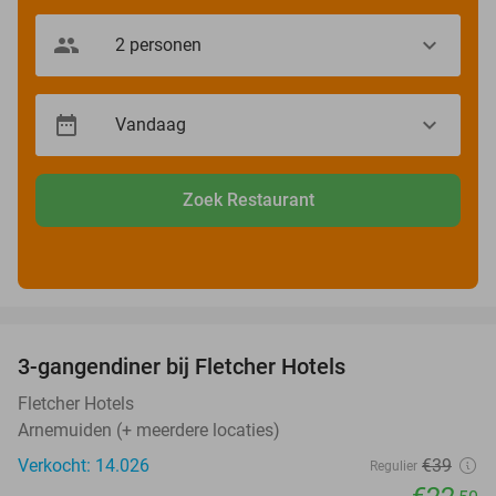
Zoek Restaurant
favorite_border
3-gangendiner bij Fletcher Hotels
42%
Fletcher Hotels
Arnemuiden (+ meerdere locaties)
Verkocht: 14.026
€39
Regulier