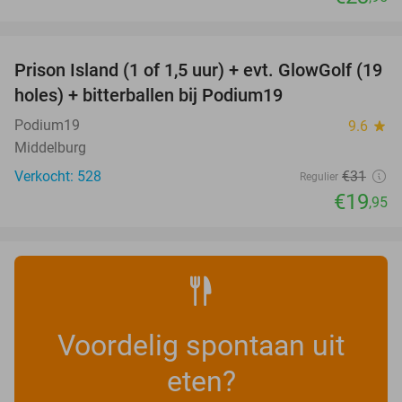
favorite_border
Prison Island (1 of 1,5 uur) + evt. GlowGolf (19
36%
holes) + bitterballen bij Podium19
Podium19
9.6
star
Middelburg
Verkocht: 528
€31
Regulier
€19
,95
Voordelig spontaan uit
eten?