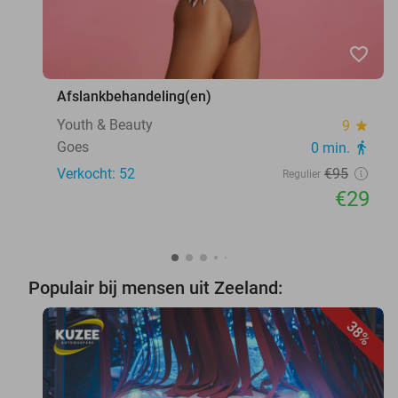
favorite_border
Afslankbehandeling(en)
Youth & Beauty
9
star
Goes
0 min.
directions_walk
Verkocht: 52
€95
Regulier
€29
Populair bij mensen uit Zeeland:
38%