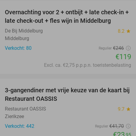
Overnachting voor 2 + ontbijt + late check-in +
52%
late check-out + fles wijn in Middelburg
De Bij Middelburg
8.2
star
Middelburg
Verkocht: 80
€246
Regulier
€119
Excl. ca. €2,75 p.p.p.n. toeristenbelasting
favorite_border
3-gangendiner met vrije keuze van de kaart bij
43%
Restaurant OASSIS
Restaurant OASSIS
9.7
star
Zierikzee
Verkocht: 442
€41
,70
Regulier
€23
,95