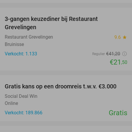
favorite_border
3-gangen keuzediner bij Restaurant
48%
Grevelingen
Restaurant Grevelingen
9.6
star
Bruinisse
Verkocht: 1.133
€41
,20
Regulier
€21
,50
favorite_border
Gratis kans op een droomreis t.w.v. €3.000
Social Deal Win
Online
Gratis
Verkocht: 189.866
favorite_border