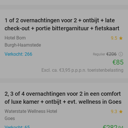
favorite_border
1 of 2 overnachtingen voor 2 + ontbijt + late
59%
check-out + portie bittergarnituur + fietskaart
Hotel Bom
9.5
star
Burgh-Haamstede
Verkocht: 266
€206
Regulier
€85
Excl. ca. €3,95 p.p.p.n. toeristenbelasting
favorite_border
2, 3 of 4 overnachtingen voor 2 in een comfort
of luxe kamer + ontbijt + evt. wellness in Goes
Waterstate Wellness Hotel
9.3
star
Goes
€282
Verkocht: 65
,94