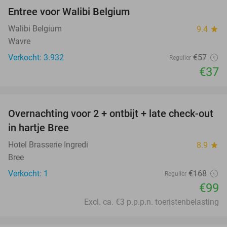
Entree voor Walibi Belgium
35%
Walibi Belgium
9.4
star
Wavre
Verkocht: 3.932
€57
Regulier
€37
favorite_border
Overnachting voor 2 + ontbijt + late check-out
41%
NEW
in hartje Bree
TODAY
Hotel Brasserie Ingredi
8.9
star
Bree
Verkocht: 1
€168
Regulier
€99
Excl. ca. €3 p.p.p.n. toeristenbelasting
favorite_border