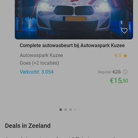
favorite_border
Complete autowasbeurt bij Autowaspark Kuzee
Autowaspark Kuzee
9.5
star
Goes (+2 locaties)
Verkocht: 3.054
€25
Regulier
€15
,50
favorite_border
Deals in Zeeland