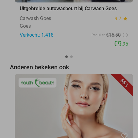
Uitgebreide autowasbeurt bij Carwash Goes
Carwash Goes
9.7
star
Goes
Verkocht: 1.418
€15
,50
Regulier
€9
,95
Anderen bekeken ook
66%
favorite_border