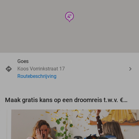
wellness
Goes
Koos Vorrinkstraat 17
Routebeschrijving
Maak gratis kans op een droomreis t.w.v. €3.000!