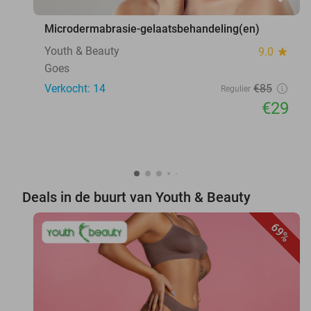
Microdermabrasie-gelaatsbehandeling(en)
Youth & Beauty
9.0
star
Goes
Verkocht: 14
€85
Regulier
€29
Deals in de buurt van Youth & Beauty
69%