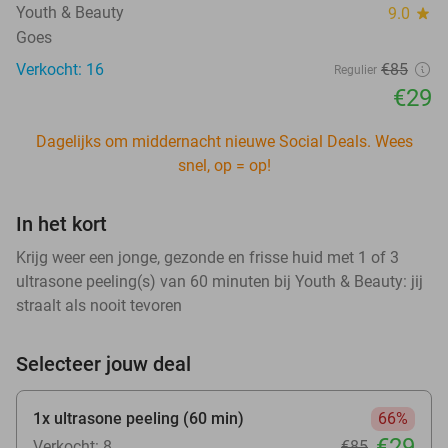
Youth & Beauty
9.0
star
Goes
Verkocht: 16
€85
Regulier
€29
Dagelijks om middernacht nieuwe Social Deals. Wees
snel, op = op!
In het kort
Krijg weer een jonge, gezonde en frisse huid met 1 of 3
ultrasone peeling(s) van 60 minuten bij Youth & Beauty: jij
straalt als nooit tevoren
Selecteer jouw deal
1x ultrasone peeling (60 min)
66%
€29
Verkocht: 8
€85