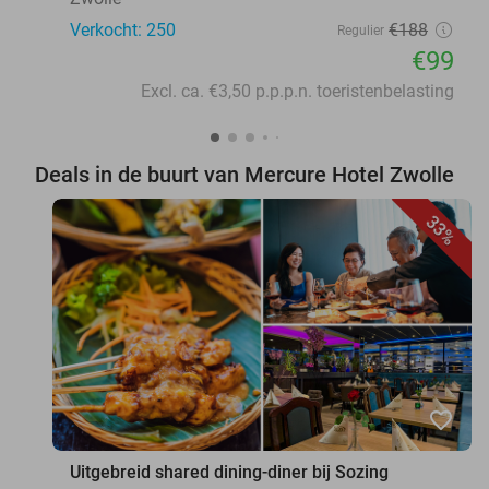
Verkocht: 250
€188
Regulier
€99
Excl. ca. €3,50 p.p.p.n. toeristenbelasting
Deals in de buurt van Mercure Hotel Zwolle
33%
favorite_border
Uitgebreid shared dining-diner bij Sozing