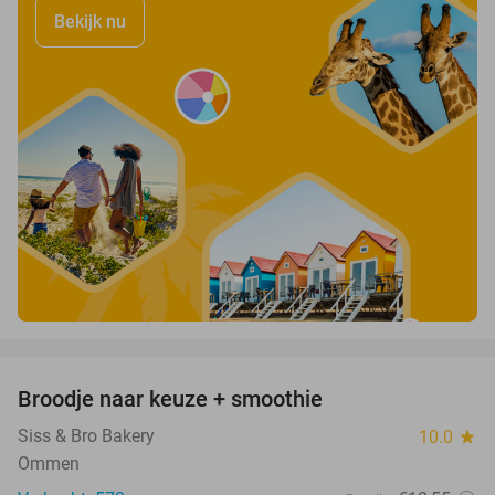
Bekijk nu
favorite_border
Broodje naar keuze + smoothie
45%
Siss & Bro Bakery
10.0
star
Ommen