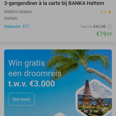
3-gangendiner à la carte bij BANKA Hattem
52%
BANKA Hattem
9.3
star
Hattem
Verkocht: 377
€41
,95
Regulier
€19
,95
Win gratis
een droomreis
t.w.v. €3.000
Doe mee!