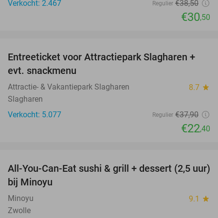
Verkocht: 2.467
€38
,50
Regulier
€30
,50
favorite_border
Entreeticket voor Attractiepark Slagharen +
41%
evt. snackmenu
Attractie- & Vakantiepark Slagharen
8.7
star
Slagharen
Verkocht: 5.077
€37
,90
Regulier
€22
,40
favorite_border
All-You-Can-Eat sushi & grill + dessert (2,5 uur)
19%
bij Minoyu
Minoyu
9.1
star
Zwolle