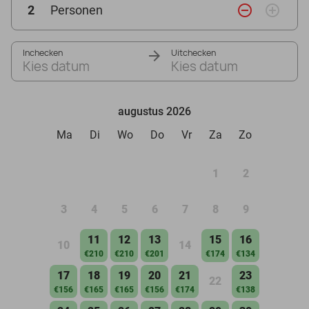
remove_circle_outline
add_circle_outline
2
Personen
Inchecken
Uitchecken
Kies datum
Kies datum
augustus 2026
Ma
Di
Wo
Do
Vr
Za
Zo
1
2
3
4
5
6
7
8
9
11
12
13
15
16
10
14
€210
€210
€201
€174
€134
17
18
19
20
21
23
22
€156
€165
€165
€156
€174
€138