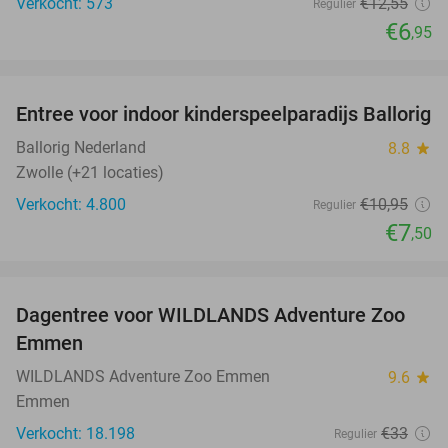
Verkocht: 573
€12
,55
Regulier
€6
,95
favorite_border
Entree voor indoor kinderspeelparadijs Ballorig
32%
Ballorig Nederland
8.8
star
Zwolle (+21 locaties)
Verkocht: 4.800
€10
,95
Regulier
€7
,50
favorite_border
Dagentree voor WILDLANDS Adventure Zoo
24%
Emmen
WILDLANDS Adventure Zoo Emmen
9.6
star
Emmen
Verkocht: 18.198
€33
Regulier