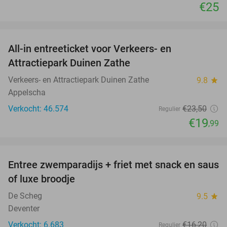
€25
favorite_border
All-in entreeticket voor Verkeers- en
15%
Attractiepark Duinen Zathe
Verkeers- en Attractiepark Duinen Zathe
9.8
star
Appelscha
Verkocht: 46.574
€23
,50
Regulier
€19
,99
favorite_border
Entree zwemparadijs + friet met snack en saus
20%
of luxe broodje
De Scheg
9.5
star
Deventer
Verkocht: 6.683
€16
,20
Regulier