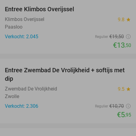
Entree Klimbos Overijssel
31%
Klimbos Overijssel
9.8
star
Paasloo
Verkocht: 2.045
€19
,50
Regulier
€13
,50
favorite_border
Entree Zwembad De Vrolijkheid + softijs met
44%
dip
Zwembad De Vrolijkheid
9.5
star
Zwolle
Verkocht: 2.306
€10
,70
Regulier
€5
,95
favorite_border