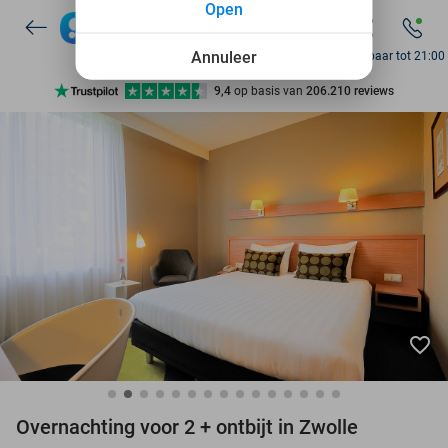
Open
7 dagen per week beschikbaar
10+ miljoen leden
Annuleer
Bereikbaar tot 21:00
9,4
op basis van
206.210 reviews
Ontdek 15.000+ deals
7 dagen per week beschikbaar
10+ miljoen leden
favorite_border
Overnachting voor 2 + ontbijt in Zwolle