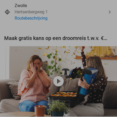
Zwolle
Hertsenbergweg 1
Routebeschrijving
Maak gratis kans op een droomreis t.w.v. €3.000!
play_circle