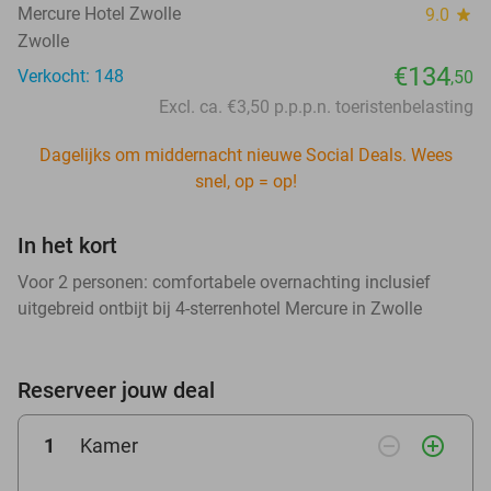
Mercure Hotel Zwolle
9.0
star
Zwolle
€134
Verkocht: 148
,50
Excl. ca. €3,50 p.p.p.n. toeristenbelasting
Dagelijks om middernacht nieuwe Social Deals. Wees
snel, op = op!
In het kort
Voor 2 personen: comfortabele overnachting inclusief
uitgebreid ontbijt bij 4-sterrenhotel Mercure in Zwolle
Reserveer jouw deal
remove_circle_outline
add_circle_outline
1
Kamer