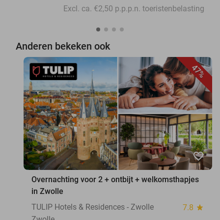
Excl. ca. €2,50 p.p.p.n. toeristenbelasting
Anderen bekeken ook
47%
favorite_border
Overnachting voor 2 + ontbijt + welkomsthapjes
in Zwolle
TULIP Hotels & Residences - Zwolle
7.8
star
Zwolle