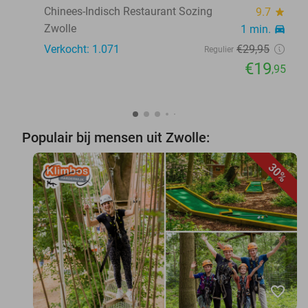
Chinees-Indisch Restaurant Sozing
9.7
star
Zwolle
1 min.
directions_car
Verkocht: 1.071
€29
,95
Regulier
€19
,95
Populair bij mensen uit Zwolle:
30%
favorite_border