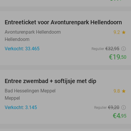
favorite_border
Entreeticket voor Avonturenpark Hellendoorn
41%
Avonturenpark Hellendoorn
9.2
star
Hellendoorn
Verkocht: 33.465
€32
,95
Regulier
€19
,50
favorite_border
Entree zwembad + softijsje met dip
46%
Bad Hesselingen Meppel
9.8
star
Meppel
Verkocht: 3.145
€9
,20
Regulier
€4
,95
favorite_border