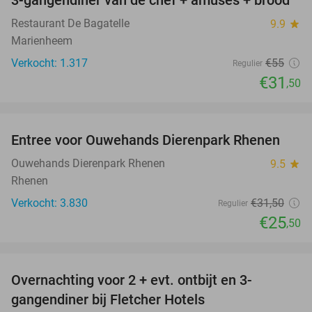
3-gangendiner van de chef + amuses + brood
43%
Restaurant De Bagatelle
9.9
star
Marienheem
Verkocht: 1.317
€55
Regulier
€31
,50
favorite_border
Entree voor Ouwehands Dierenpark Rhenen
19%
Ouwehands Dierenpark Rhenen
9.5
star
Rhenen
Verkocht: 3.830
€31
,50
Regulier
€25
,50
favorite_border
Overnachting voor 2 + evt. ontbijt en 3-
gangendiner bij Fletcher Hotels