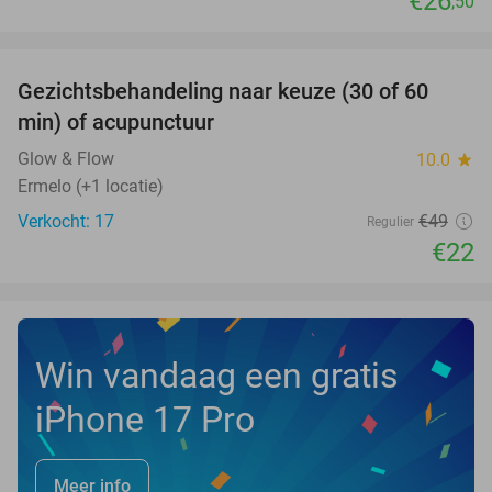
€26
,50
favorite_border
Gezichtsbehandeling naar keuze (30 of 60
55%
NEW
min) of acupunctuur
TODAY
Glow & Flow
10.0
star
Ermelo (+1 locatie)
Verkocht: 17
€49
Regulier
€22
Win vandaag een gratis
iPhone 17 Pro
Meer info