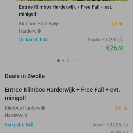
Entree Klimbos Harderwijk + Free Fall + evt.
minigolf
Klimbos Harderwijk
9.8
star
Harderwijk
Verkocht: 648
€37
,95
Regulier
€26
,50
favorite_border
Deals in Zwolle
Entree Klimbos Harderwijk + Free Fall + evt.
30%
minigolf
Klimbos Harderwijk
9.8
star
Harderwijk
Verkocht: 648
€37
,95
Regulier