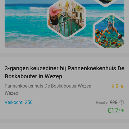
favorite_border
3-gangen keuzediner bij Pannenkoekenhuis De
36%
Boskabouter in Wezep
Pannenkoekenhuis De Boskabouter Wezep
9.5
star
Wezep
Verkocht: 256
€28
Regulier
€17
,95
favorite_border