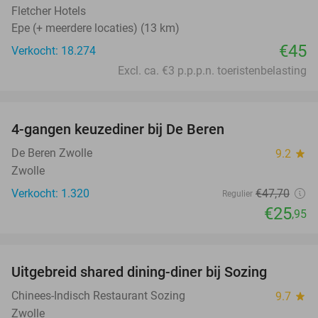
Fletcher Hotels
Epe (+ meerdere locaties) (13 km)
€45
Verkocht: 18.274
Excl. ca. €3 p.p.p.n. toeristenbelasting
favorite_border
4-gangen keuzediner bij De Beren
46%
De Beren Zwolle
9.2
star
Zwolle
Verkocht: 1.320
€47
,70
Regulier
€25
,95
favorite_border
Uitgebreid shared dining-diner bij Sozing
33%
Chinees-Indisch Restaurant Sozing
9.7
star
Zwolle