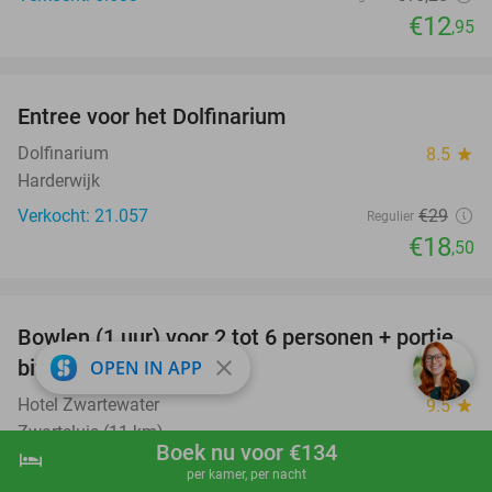
€12
,95
favorite_border
Entree voor het Dolfinarium
36%
Dolfinarium
8.5
star
Harderwijk
Verkocht: 21.057
€29
Regulier
€18
,50
favorite_border
Bowlen (1 uur) voor 2 tot 6 personen + portie
49%
close
bitterballen
OPEN IN APP
Hotel Zwartewater
9.5
star
Zwartsluis (11 km)
Boek nu voor €134
hotel
shopping_cart
Boek nu
navigate_next
Verkocht: 278
€39
Regulier
per kamer, per nacht