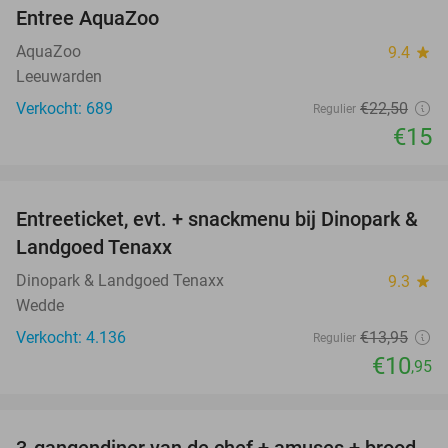
Entree AquaZoo
33%
AquaZoo
9.4
star
Leeuwarden
Verkocht: 689
€22
,50
Regulier
€15
favorite_border
Entreeticket, evt. + snackmenu bij Dinopark &
22%
Landgoed Tenaxx
Dinopark & Landgoed Tenaxx
9.3
star
Wedde
Verkocht: 4.136
€13
,95
Regulier
€10
,95
favorite_border