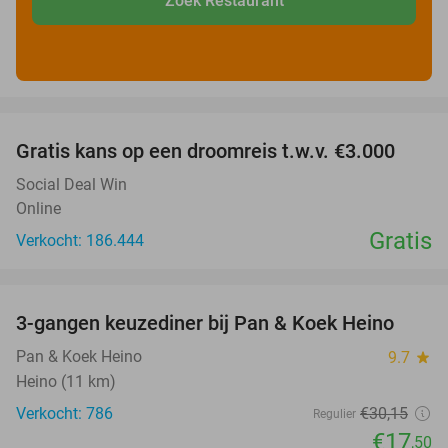
Zoek Restaurant
favorite_border
Gratis kans op een droomreis t.w.v. €3.000
Social Deal Win
Online
Gratis
Verkocht: 186.444
favorite_border
3-gangen keuzediner bij Pan & Koek Heino
42%
Pan & Koek Heino
9.7
star
Heino (11 km)
Verkocht: 786
€30
,15
Regulier
€17
,50