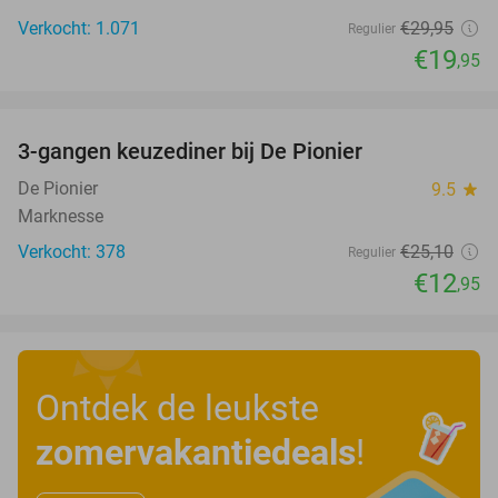
Verkocht: 1.071
€29
,95
Regulier
€19
,95
favorite_border
3-gangen keuzediner bij De Pionier
48%
De Pionier
9.5
star
Marknesse
Verkocht: 378
€25
,10
Regulier
€12
,95
Ontdek de leukste
zomervakantiedeals
!