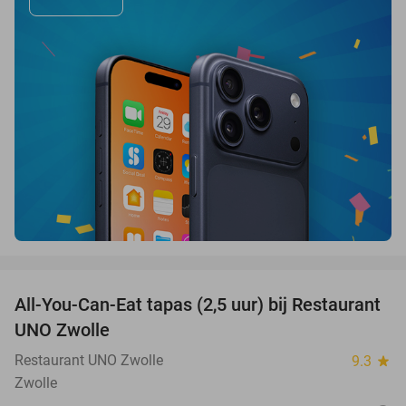
favorite_border
All-You-Can-Eat tapas (2,5 uur) bij Restaurant
21%
UNO Zwolle
Restaurant UNO Zwolle
9.3
star
Zwolle