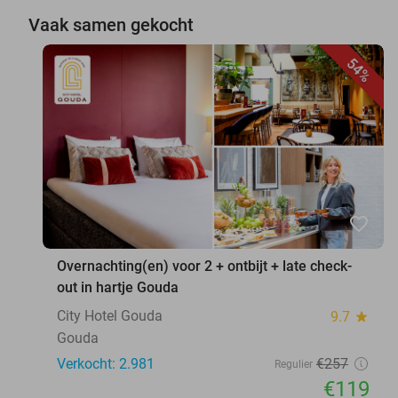
Vaak samen gekocht
54%
favorite_border
Overnachting(en) voor 2 + ontbijt + late check-
out in hartje Gouda
City Hotel Gouda
9.7
star
Gouda
Verkocht: 2.981
€257
Regulier
€119