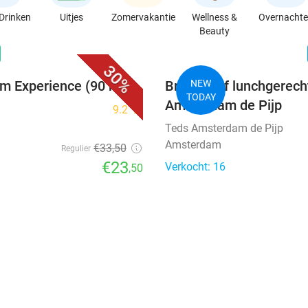
Drinken
Uitjes
Zomervakantie
Wellness &
Overnacht
Beauty
favorite_border
n
30%
am Experience (90 min)
Brunch- of lunchgerech
NEW
TODAY
Amsterdam de Pijp
9.2
star
Teds Amsterdam de Pijp
Amsterdam
€33
,50
Regulier
€23
Verkocht: 16
,50