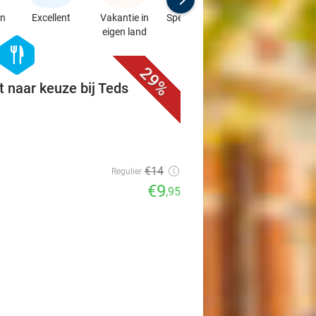
en
Excellent
Vakantie in
Speciaalzaken
Sport
eigen land
& Auto's
favorite_border
hexagon
food
29%
t naar keuze bij Teds
€14
Regulier
€9
,95