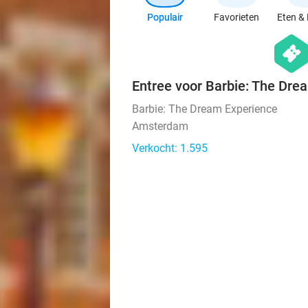
Populair
Favorieten
Eten & 
hexago
events
Entree voor Barbie: The Dre
Barbie: The Dream Experience
Amsterdam
Verkocht: 1.595