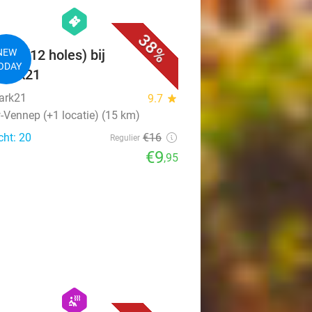
favorite_border
hexagon
events
38%
olf (12 holes) bij
NEW
ODAY
park21
ark21
9.7
star
-Vennep (+1 locatie) (15 km)
cht: 20
€16
Regulier
€9
,95
favorite_border
hexagon
wellness