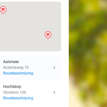
store
store
Aalsmeer
Andorraweg 10
Routebeschrijving
Hoofddorp
Vijverbos 106
Routebeschrijving