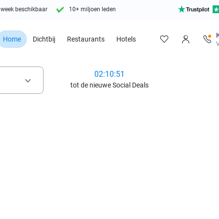
 week beschikbaar
10+ miljoen leden
Home
Dichtbij
Restaurants
Hotels
V
02:10:49
keyboard_arrow_down
tot de nieuwe Social Deals
favorite_border