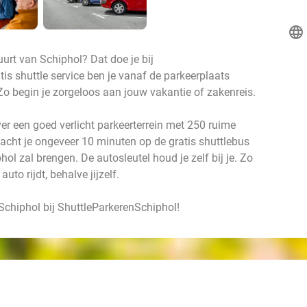
language
uurt van Schiphol? Dat doe je bij
is shuttle service ben je vanaf de parkeerplaats
Zo begin je zorgeloos aan jouw vakantie of zakenreis.
er een goed verlicht parkeerterrein met 250 ruime
acht je ongeveer 10 minuten op de gratis shuttlebus
hol zal brengen. De autosleutel houd je zelf bij je. Zo
uto rijdt, behalve jijzelf.
 Schiphol bij ShuttleParkerenSchiphol!