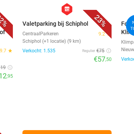
favorite_border
favorite_border
hexagon
store
2%
23%
est
Valetparking bij Schiphol
Footg
T
of
Klim
CentraalParkeren
9.2
star
Schiphol (+1 locatie) (9 km)
Klimp
Nieuw
9.7
star
Verkocht: 1.535
€75
Regulier
€57
Verko
,50
€19
12
,95
favorite_border