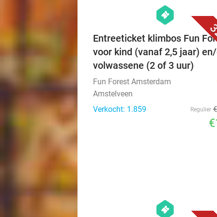
hexagon
events
3
Entreeticket klimbos Fun For
voor kind (vanaf 2,5 jaar) en/
volwassene (2 of 3 uur)
Fun Forest Amsterdam
Amstelveen
Verkocht: 1.859
Regulier
€
hexagon
events