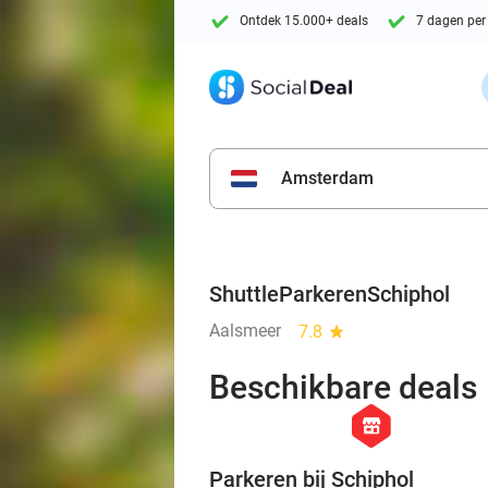
Ontdek 15.000+ deals
7 dagen per
Amsterdam
ShuttleParkerenSchiphol
Aalsmeer
7.8
star
Beschikbare deals
hexagon
store
Parkeren bij Schiphol