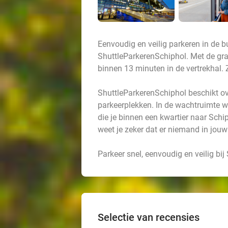
Eenvoudig en veilig parkeren in de b
ShuttleParkerenSchiphol. Met de grat
binnen 13 minuten in de vertrekhal. 
ShuttleParkerenSchiphol beschikt ov
parkeerplekken. In de wachtruimte w
die je binnen een kwartier naar Schip
weet je zeker dat er niemand in jouw a
Parkeer snel, eenvoudig en veilig bij
Selectie van recensies