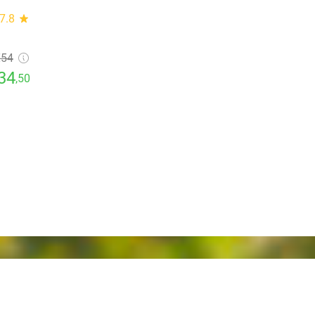
7.8
star
€54
34
,50