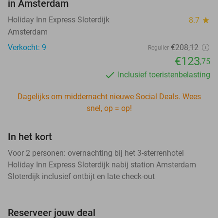
in Amsterdam
Holiday Inn Express Sloterdijk
8.7
star
Amsterdam
Verkocht: 9
€208,12
Regulier
€123
,75
Inclusief toeristenbelasting
Dagelijks om middernacht nieuwe Social Deals. Wees
snel, op = op!
In het kort
Voor 2 personen: overnachting bij het 3-sterrenhotel
Holiday Inn Express Sloterdijk nabij station Amsterdam
Sloterdijk inclusief ontbijt en late check-out
Reserveer jouw deal