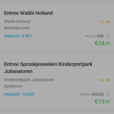
favorite_border
Entree Walibi Holland
25%
Walibi Holland
9.3
star
Biddinghuizen
Verkocht: 4.807
€46
Regulier
€34
,50
favorite_border
Entree Sprookjesweken Kinderpretpark
39%
Julianatoren
Kinderpretpark Julianatoren
9.4
star
Apeldoorn
Verkocht: 10.605
€32
,50
Regulier
€19
,95
favorite_border