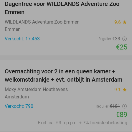
Dagentree voor WILDLANDS Adventure Zoo
24%
Emmen
WILDLANDS Adventure Zoo Emmen
9.6
star
Emmen
Verkocht: 17.453
€33
Regulier
€25
favorite_border
Overnachting voor 2 in een queen kamer +
51%
welkomstdrankje + evt. ontbijt in Amsterdam
Moxy Amsterdam Houthavens
9.1
star
Amsterdam
Verkocht: 790
€181
Regulier
€89
Excl. ca. €3 p.p.p.n. + 7% toeristenbelasting