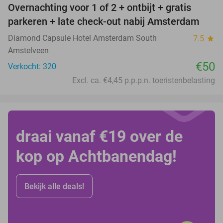
Overnachting voor 1 of 2 + ontbijt + gratis
parkeren + late check-out nabij Amsterdam
Diamond Capsule Hotel Amsterdam South
7.5
star
Amstelveen
€50
Verkocht: 320
Excl. ca. €4,45 p.p.p.n. toeristenbelasting
draai vanaf €19 over de
kop op Achtbanendag!
Bekijk alle deals!