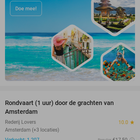
Doe mee!
favorite_border
Rondvaart (1 uur) door de grachten van
34%
Amsterdam
Rederij Lovers
10.0
star
Amsterdam (+3 locaties)
Verkocht: 1.207
€17
,50