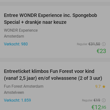
favorite_border
Entree WONDR Experience inc. Spongebob
27%
Special + drankje naar keuze
WONDR Experience
Amsterdam
Verkocht: 980
€31
,50
Regulier
€23
favorite_border
Entreeticket klimbos Fun Forest voor kind
32%
(vanaf 2,5 jaar) en/of volwassene (2 of 3 uur)
Fun Forest Amsterdam
9.7
star
Amstelveen
Verkocht: 1.859
€19
Regulier
€12
,95