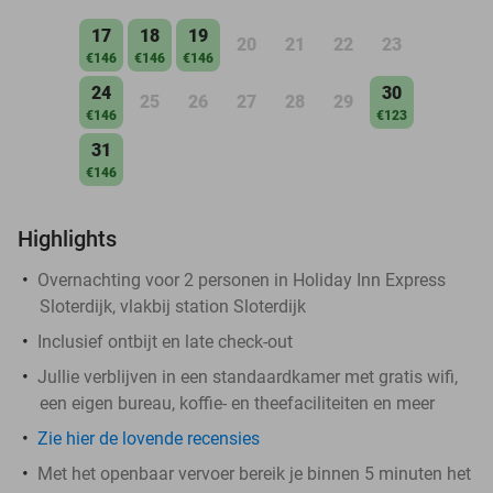
17
18
19
20
21
22
23
€146
€146
€146
24
30
25
26
27
28
29
€146
€123
31
€146
Highlights
Overnachting voor 2 personen in Holiday Inn Express
Sloterdijk, vlakbij station Sloterdijk
Inclusief ontbijt en late check-out
Jullie verblijven in een standaardkamer met gratis wifi,
een eigen bureau, koffie- en theefaciliteiten en meer
Zie hier de lovende recensies
Met het openbaar vervoer bereik je binnen 5 minuten het