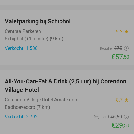
favorite_border
Valetparking bij Schiphol
23%
CentraalParkeren
9.2
star
Schiphol (+1 locatie) (9 km)
Verkocht: 1.538
€75
Regulier
€57
,50
favorite_border
All-You-Can-Eat & Drink (2,5 uur) bij Corendon
37%
Village Hotel
Corendon Village Hotel Amsterdam
8.7
star
Badhoevedorp (7 km)
Verkocht: 2.792
€46
,50
Regulier
€29
,50