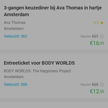
3-gangen keuzediner bij Ava Thomas in hartje
37%
Amsterdam
Ava Thomas
9.2
star
Amsterdam
Verkocht: 362
€27
Regulier
€16
,95
favorite_border
Entreeticket voor BODY WORLDS
50%
BODY WORLDS: The Happiness Project
Amsterdam
Verkocht: 506
€25
Regulier
€12
,50
favorite_border