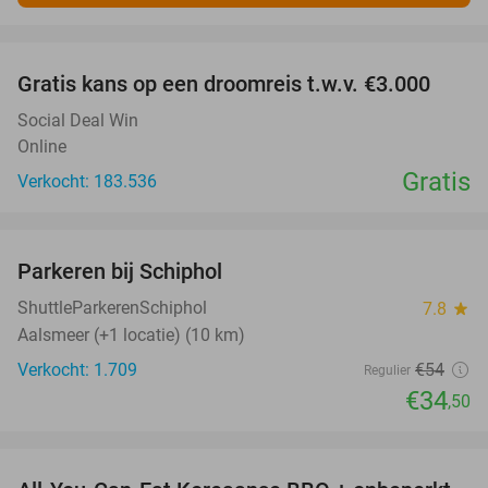
favorite_border
Gratis kans op een droomreis t.w.v. €3.000
Social Deal Win
Online
Gratis
Verkocht: 183.536
favorite_border
Parkeren bij Schiphol
36%
ShuttleParkerenSchiphol
7.8
star
Aalsmeer (+1 locatie) (10 km)
Verkocht: 1.709
€54
Regulier
€34
,50
favorite_border