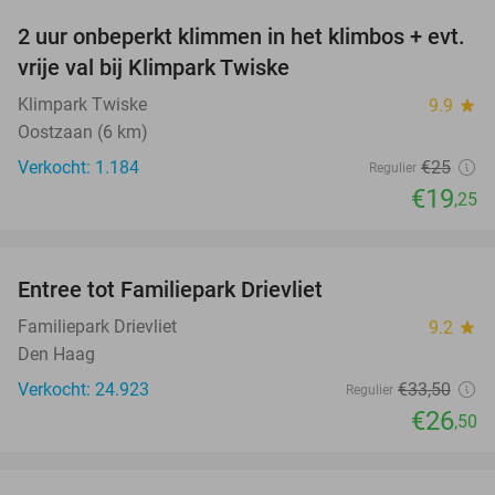
2 uur onbeperkt klimmen in het klimbos + evt.
23%
vrije val bij Klimpark Twiske
Klimpark Twiske
9.9
star
Oostzaan (6 km)
Verkocht: 1.184
€25
Regulier
€19
,25
favorite_border
Entree tot Familiepark Drievliet
21%
Familiepark Drievliet
9.2
star
Den Haag
Verkocht: 24.923
€33
,50
Regulier
€26
,50
favorite_border