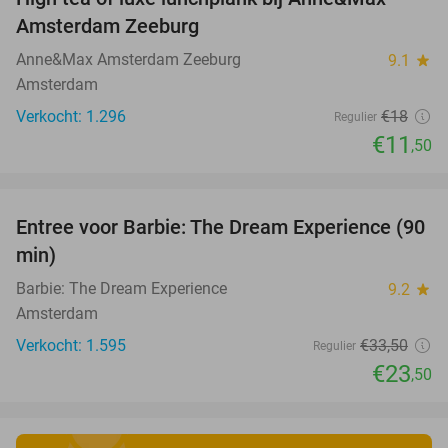
36%
Amsterdam Zeeburg
Anne&Max Amsterdam Zeeburg
9.1
star
Amsterdam
Verkocht: 1.296
€18
Regulier
€11
,50
favorite_border
Entree voor Barbie: The Dream Experience (90
30%
min)
Barbie: The Dream Experience
9.2
star
Amsterdam
Verkocht: 1.595
€33
,50
Regulier
€23
,50