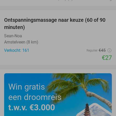
favorite_border
Ontspanningsmassage naar keuze (60 of 90
40%
minuten)
Sean-Noa
Amstelveen (8 km)
Verkocht: 161
€45
Regulier
€27
Win gratis
een droomreis
t.w.v. €3.000