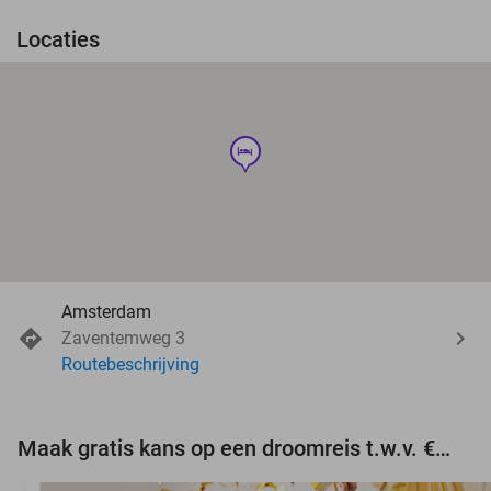
Locaties
hotel
Amsterdam
Zaventemweg 3
Routebeschrijving
Maak gratis kans op een droomreis t.w.v. €3.000!