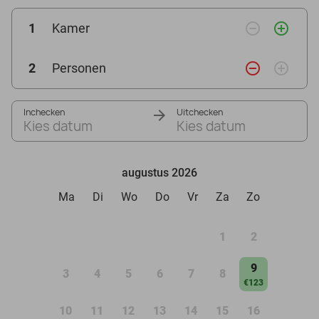
remove_circle_outline
add_circle_outline
1
Kamer
remove_circle_outline
add_circle_outline
2
Personen
Inchecken
Uitchecken
Kies datum
Kies datum
augustus 2026
Ma
Di
Wo
Do
Vr
Za
Zo
1
2
9
3
4
5
6
7
8
€123
10
11
12
13
14
15
16