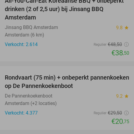
All-You-Can-Eat Koreaanse BBQ + onbeperkt
21%
drinken (2 of 2,5 uur) bij Jinsang BBQ
Amsterdam
Jinsang BBQ Amsterdam
9.8
star
Amsterdam (6 km)
Verkocht: 2.614
€48
,50
Regulier
€38
,50
favorite_border
Rondvaart (75 min) + onbeperkt pannenkoeken
30%
op De Pannenkoekenboot
De Pannenkoekenboot
9.2
star
Amsterdam (+2 locaties)
Verkocht: 4.377
€29
,50
Regulier
€20
,75
favorite_border