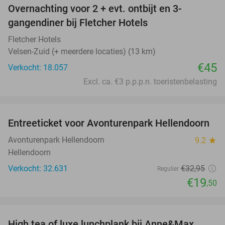
Overnachting voor 2 + evt. ontbijt en 3-
gangendiner bij Fletcher Hotels
Fletcher Hotels
Velsen-Zuid (+ meerdere locaties) (13 km)
€45
Verkocht: 18.057
Excl. ca. €3 p.p.p.n. toeristenbelasting
favorite_border
Entreeticket voor Avonturenpark Hellendoorn
41%
Avonturenpark Hellendoorn
9.2
star
Hellendoorn
Verkocht: 32.631
€32
,95
Regulier
€19
,50
favorite_border
High tea of luxe lunchplank bij Anne&Max