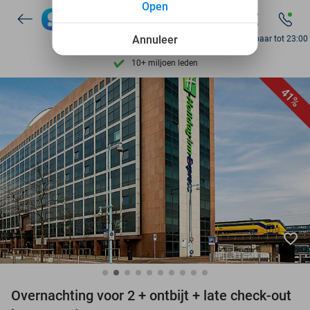
Open
7 dagen per week beschikbaar
Annuleer
Bereikbaar tot 23:00
10+ miljoen leden
9,4
op basis van
205.983 reviews
41%
Ontdek 15.000+ deals
7 dagen per week beschikbaar
10+ miljoen leden
favorite_border
Overnachting voor 2 + ontbijt + late check-out