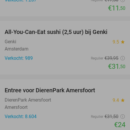
Regulier
€11
,50
favorite_border
All-You-Can-Eat sushi (2,5 uur) bij Genki
21%
Genki
9.5
star
Amsterdam
Verkocht: 989
€39
,95
Regulier
€31
,50
favorite_border
Entree voor DierenPark Amersfoort
24%
DierenPark Amersfoort
9.4
star
Amersfoort
Verkocht: 8.604
€31
,50
Regulier
€24