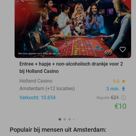
favorite_border
Entree + hapje + non-alcoholisch drankje voor 2
bij Holland Casino
Holland Casino
9.6
star
Amsterdam (+12 locaties)
3 min.
directions_walk
Verkocht: 10.654
€21
Regulier
€10
Populair bij mensen uit Amsterdam: