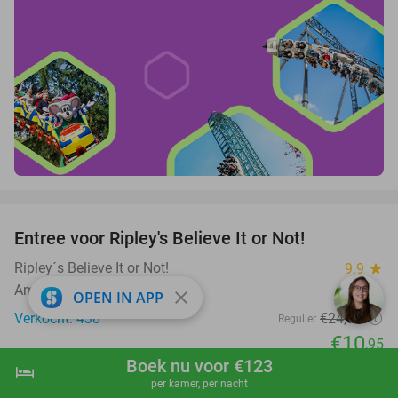
favorite_border
Entree voor Ripley's Believe It or Not!
56%
Ripley´s Believe It or Not!
9.9
star
Amsterdam
close
OPEN IN APP
Verkocht: 438
€24
,95
Regulier
€10
,95
Boek nu voor €123
hotel
favorite_border
shopping_cart
Boek nu
navigate_next
per kamer, per nacht