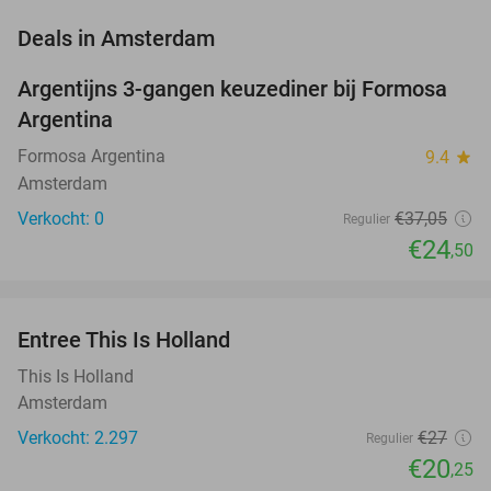
favorite_border
Deals in Amsterdam
Argentijns 3-gangen keuzediner bij Formosa
34%
NEW
Argentina
TODAY
Formosa Argentina
9.4
star
Amsterdam
Verkocht: 0
€37
,05
Regulier
€24
,50
favorite_border
Entree This Is Holland
25%
This Is Holland
Amsterdam
Verkocht: 2.297
€27
Regulier
€20
,25