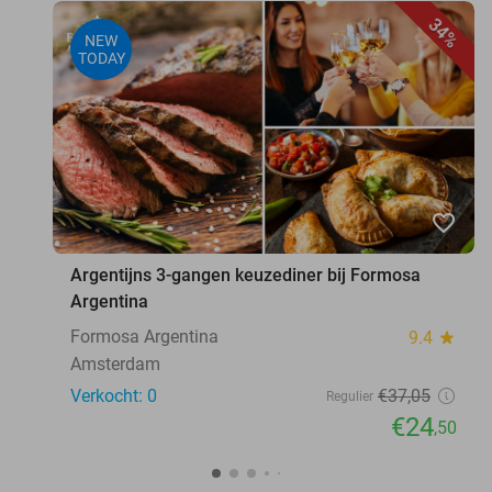
34%
NEW
TODAY
favorite_border
Argentijns 3-gangen keuzediner bij Formosa
Argentina
Formosa Argentina
9.4
star
Amsterdam
Verkocht: 0
€37
,05
Regulier
€24
,50