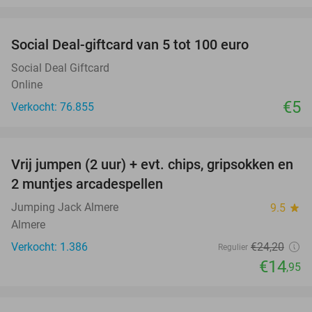
favorite_border
Social Deal-giftcard van 5 tot 100 euro
Social Deal Giftcard
Online
€5
Verkocht: 76.855
favorite_border
Vrij jumpen (2 uur) + evt. chips, gripsokken en
38%
2 muntjes arcadespellen
Jumping Jack Almere
9.5
star
Almere
Verkocht: 1.386
€24
,20
Regulier
€14
,95
favorite_border