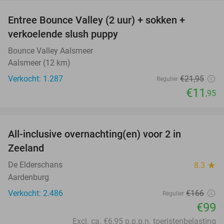
Entree Bounce Valley (2 uur) + sokken +
46%
verkoelende slush puppy
Bounce Valley Aalsmeer
Aalsmeer (12 km)
Verkocht: 1.287
€21
,95
Regulier
€11
,95
favorite_border
All-inclusive overnachting(en) voor 2 in
40%
Zeeland
De Elderschans
8.3
star
Aardenburg
Verkocht: 2.486
€166
Regulier
€99
Excl. ca. €6,95 p.p.p.n. toeristenbelasting