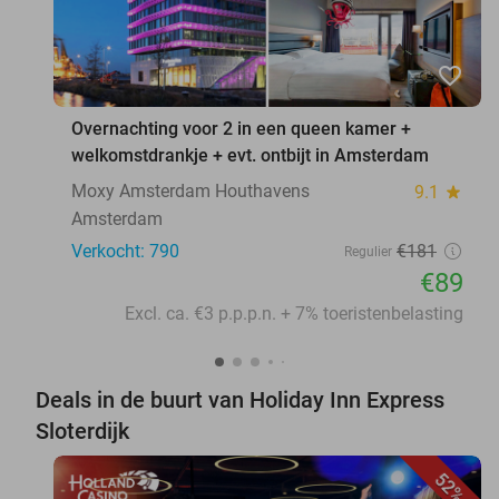
favorite_border
Overnachting voor 2 in een queen kamer +
welkomstdrankje + evt. ontbijt in Amsterdam
Moxy Amsterdam Houthavens
9.1
star
Amsterdam
Verkocht: 790
€181
Regulier
€89
Excl. ca. €3 p.p.p.n. + 7% toeristenbelasting
Deals in de buurt van Holiday Inn Express
Sloterdijk
52%