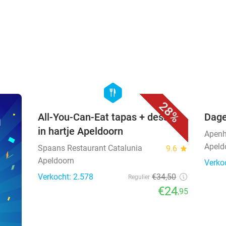
favorite_border
hexagon
food
28%
n
All-You-Can-Eat tapas + dessert
Dage
in hartje Apeldoorn
Apenh
Apeld
Spaans Restaurant Catalunia
9.6
star
Apeldoorn
Verko
Verkocht: 2.578
€34
,50
Regulier
€24
,95