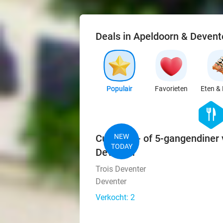
Deals in Apeldoorn & Devent
Populair
Favorieten
Eten & 
hexago
food
Culinair 4- of 5-gangendiner 
NEW
TODAY
Deventer
Trois Deventer
Deventer
Verkocht: 2