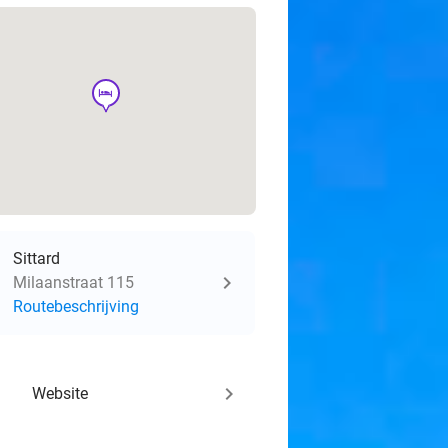
hotel
Sittard
Milaanstraat 115
Routebeschrijving
keyboard_arrow_right
Website