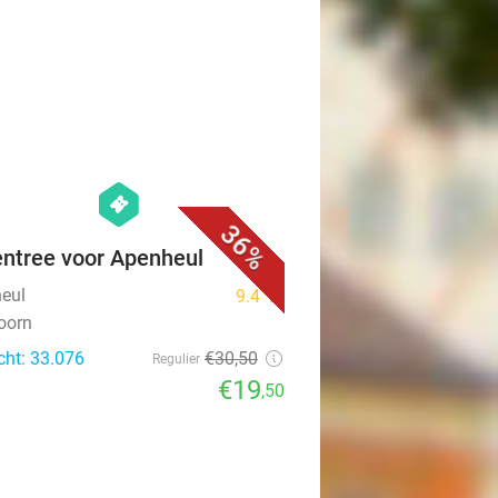
favorite_border
hexagon
events
36%
ntree voor Apenheul
eul
9.4
star
oorn
cht: 33.076
€30
,50
Regulier
€19
,50