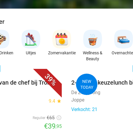
er
Drinken
Uitjes
Zomervakantie
Wellness &
Overnacht
Beauty
favorite_border
n
39%
van de chef bij Trois
2-gangen keuzelunch b
NEW
TODAY
De Zessprong
Joppe
9.4
star
Verkocht: 21
€65
Regulier
€39
,95