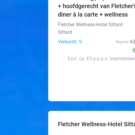
+ hoofdgerecht van Fletcher'
diner à la carte + wellness
Fletcher Wellness-Hotel Sittard
Sittard
Verkocht: 9
€
Regulier
Excl. ca. €3 p.p.p.n. toeristenbe
Fletcher Wellness-Hotel Sitt