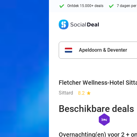
Ontdek 15.000+ deals
7 dagen per
Apeldoorn & Deventer
Fletcher Wellness-Hotel Sitt
Sittard
8.2
star
Beschikbare deals
hexagon
hotel
Overnachting(en) voor 2 + on