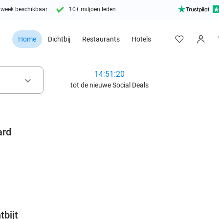
 week beschikbaar
10+ miljoen leden
Home
Dichtbij
Restaurants
Hotels
14:51:18
keyboard_arrow_down
tot de nieuwe Social Deals
ard
favorite_border
tbijt