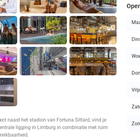
Open
Ma
Din
Wo
Don
Vri
Zat
ct naast het stadion van Fortuna Sittard, vind je
Zo
centrale ligging in Limburg in combinatie met ruim
ereikbaarheid.