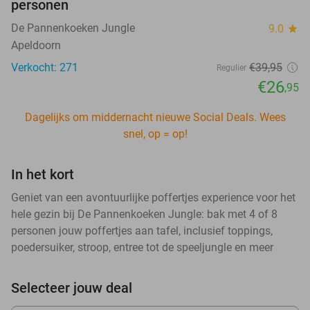
personen
De Pannenkoeken Jungle
9.0
star
Apeldoorn
Verkocht: 271
€39
,95
Regulier
€26
,95
Dagelijks om middernacht nieuwe Social Deals. Wees
snel, op = op!
In het kort
Geniet van een avontuurlijke poffertjes experience voor het
hele gezin bij De Pannenkoeken Jungle: bak met 4 of 8
personen jouw poffertjes aan tafel, inclusief toppings,
poedersuiker, stroop, entree tot de speeljungle en meer
Selecteer jouw deal