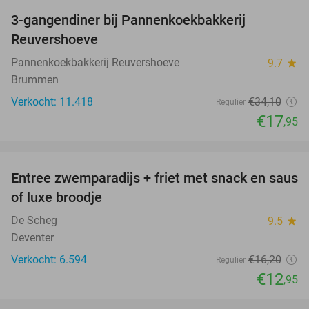
3-gangendiner bij Pannenkoekbakkerij
47%
Reuvershoeve
Pannenkoekbakkerij Reuvershoeve
9.7
star
Brummen
Verkocht: 11.418
€34
,10
Regulier
€17
,95
favorite_border
Entree zwemparadijs + friet met snack en saus
20%
of luxe broodje
De Scheg
9.5
star
Deventer
Verkocht: 6.594
€16
,20
Regulier
€12
,95
favorite_border