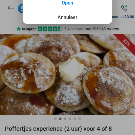
Open
7 dagen per week beschikbaar
10+ miljoen leden
Annuleer
Bereikbaar tot 23:00
9,4
op basis van
206.043 reviews
Ontdek 15.000+ deals
33%
7 dagen per week beschikbaar
10+ miljoen leden
favorite_border
Poffertjes experience (2 uur) voor 4 of 8