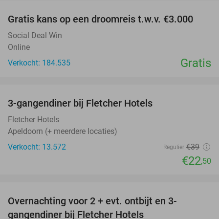
Gratis kans op een droomreis t.w.v. €3.000
Social Deal Win
Online
Gratis
Verkocht: 184.535
favorite_border
3-gangendiner bij Fletcher Hotels
42%
Fletcher Hotels
Apeldoorn (+ meerdere locaties)
Verkocht: 13.572
€39
Regulier
€22
,50
favorite_border
Overnachting voor 2 + evt. ontbijt en 3-
gangendiner bij Fletcher Hotels