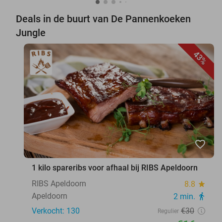
Deals in de buurt van De Pannenkoeken
Jungle
43%
favorite_border
1 kilo spareribs voor afhaal bij RIBS Apeldoorn
RIBS Apeldoorn
8.8
star
Apeldoorn
2 min.
directions_walk
Verkocht: 130
€30
Regulier