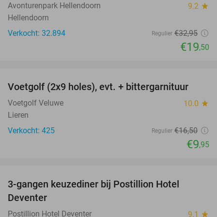
Avonturenpark Hellendoorn
9.2
star
Hellendoorn
Verkocht: 32.894
€32
,95
Regulier
€19
,50
favorite_border
Voetgolf (2x9 holes), evt. + bittergarnituur
40%
Voetgolf Veluwe
10.0
star
Lieren
Verkocht: 425
€16
,50
Regulier
€9
,95
favorite_border
3-gangen keuzediner bij Postillion Hotel
48%
Deventer
Postillion Hotel Deventer
9.1
star