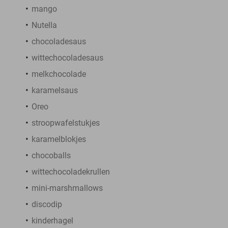
mango
Nutella
chocoladesaus
wittechocoladesaus
melkchocolade
karamelsaus
Oreo
stroopwafelstukjes
karamelblokjes
chocoballs
wittechocoladekrullen
mini-marshmallows
discodip
kinderhagel