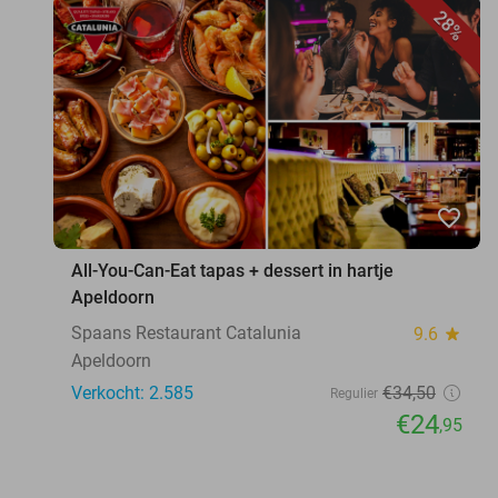
28%
favorite_border
All-You-Can-Eat tapas + dessert in hartje
Apeldoorn
Spaans Restaurant Catalunia
9.6
star
Apeldoorn
Verkocht: 2.585
€34
,50
Regulier
€24
,95