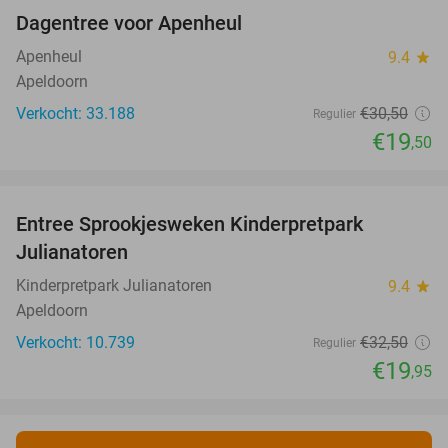
Dagentree voor Apenheul
36%
Apenheul
9.4
star
Apeldoorn
Verkocht: 33.188
€30
,50
Regulier
€19
,50
favorite_border
Entree Sprookjesweken Kinderpretpark
39%
Julianatoren
Kinderpretpark Julianatoren
9.4
star
Apeldoorn
Verkocht: 10.739
€32
,50
Regulier
€19
,95