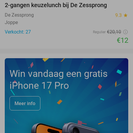
2-gangen keuzelunch bij De Zessprong
40%
NEW
TODAY
De Zessprong
9.3
star
Joppe
Verkocht: 27
€20
,10
Regulier
€12
Win vandaag een gratis
iPhone 17 Pro
Meer info