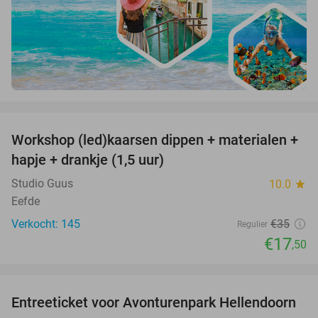
favorite_border
Workshop (led)kaarsen dippen + materialen +
50%
hapje + drankje (1,5 uur)
Studio Guus
10.0
star
Eefde
Verkocht: 145
€35
Regulier
€17
,50
favorite_border
Entreeticket voor Avonturenpark Hellendoorn
41%