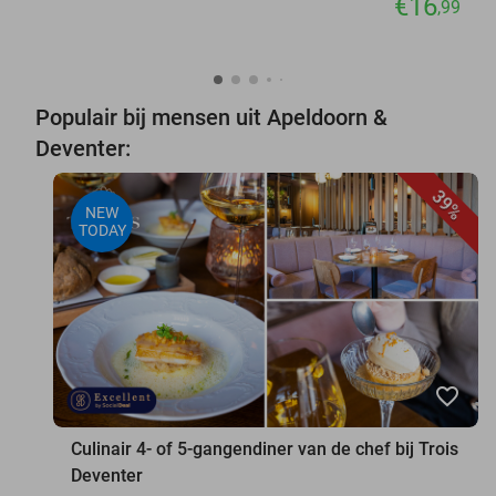
€16
,99
Populair bij mensen uit Apeldoorn &
Deventer:
39%
NEW
TODAY
favorite_border
Culinair 4- of 5-gangendiner van de chef bij Trois
Deventer