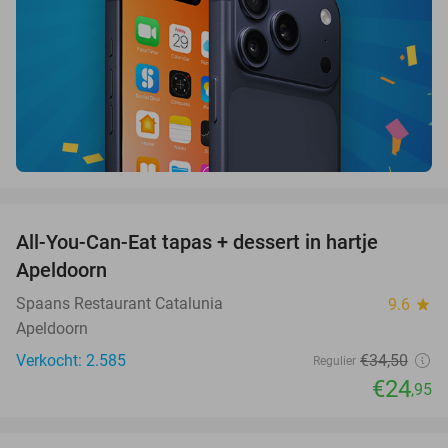
favorite_border
All-You-Can-Eat tapas + dessert in hartje
28%
Apeldoorn
Spaans Restaurant Catalunia
9.6
star
Apeldoorn
Verkocht: 2.585
€34
,50
Regulier
€24
,95
favorite_border