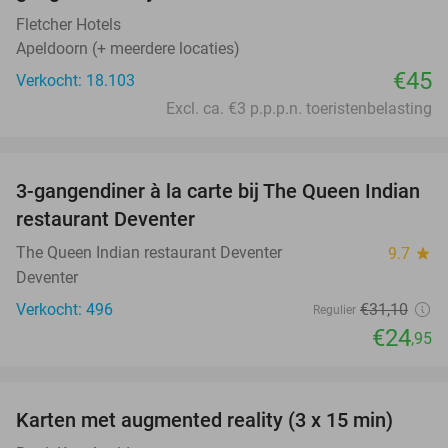
Fletcher Hotels
Apeldoorn (+ meerdere locaties)
€45
Verkocht: 18.103
Excl. ca. €3 p.p.p.n. toeristenbelasting
favorite_border
3-gangendiner à la carte bij The Queen Indian
20%
restaurant Deventer
The Queen Indian restaurant Deventer
9.7
star
Deventer
Verkocht: 496
€31
,10
Regulier
€24
,95
favorite_border
Karten met augmented reality (3 x 15 min)
35%