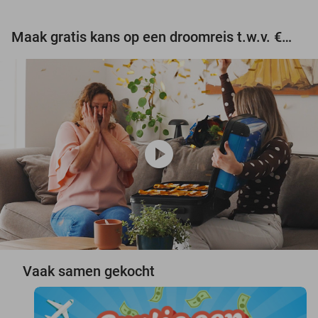
Maak gratis kans op een droomreis t.w.v. €3.000!
play_circle
Vaak samen gekocht