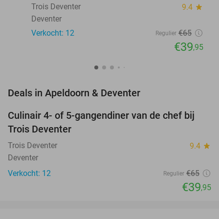
Trois Deventer
9.4
star
Deventer
Verkocht: 12
€65
Regulier
€39
,95
favorite_border
Deals in Apeldoorn & Deventer
Culinair 4- of 5-gangendiner van de chef bij
39%
NEW
Trois Deventer
TODAY
Trois Deventer
9.4
star
Deventer
Verkocht: 12
€65
Regulier
€39
,95
favorite_border