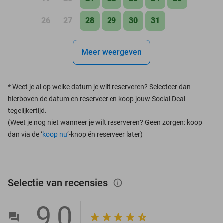
26
27
28
29
30
31
Meer weergeven
*
Weet je al op welke datum je wilt reserveren? Selecteer dan
hierboven de datum en reserveer en koop jouw Social Deal
tegelijkertijd.
(Weet je nog niet wanneer je wilt reserveren? Geen zorgen: koop
dan via de ‘
koop nu
’-knop én reserveer later)
Selectie van recensies
info_outlined
9,0