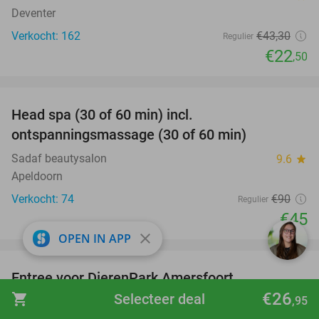
Deventer
Verkocht: 162
€43
,30
Regulier
€22
,50
favorite_border
Head spa (30 of 60 min) incl.
50%
ontspanningsmassage (30 of 60 min)
Sadaf beautysalon
9.6
star
Apeldoorn
Verkocht: 74
€90
Regulier
€45
close
OPEN IN APP
favorite_border
Entree voor DierenPark Amersfoort
24%
€26
shopping_cart
Selecteer deal
,95
DierenPark Amersfoort
9.4
star