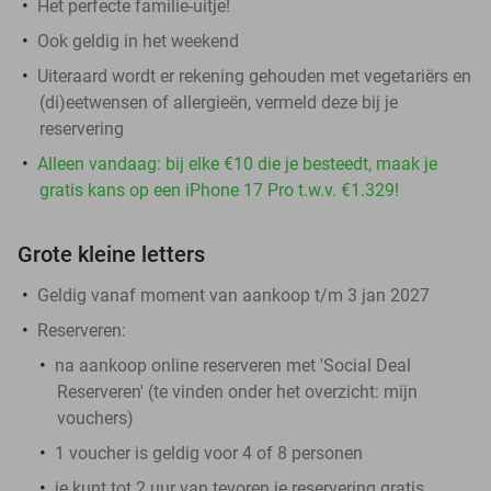
Het perfecte familie-uitje!
Ook geldig in het weekend
Uiteraard wordt er rekening gehouden met vegetariërs en
(di)eetwensen of allergieën, vermeld deze bij je
reservering
Alleen vandaag: bij elke €10 die je besteedt, maak je
gratis kans op een iPhone 17 Pro t.w.v. €1.329!
Grote kleine letters
Geldig vanaf moment van aankoop t/m 3 jan 2027
Reserveren:
na aankoop online reserveren met 'Social Deal
Reserveren' (te vinden onder het overzicht:
mijn
vouchers
)
1 voucher is geldig voor 4 of 8 personen
je kunt tot 2 uur van tevoren je reservering gratis