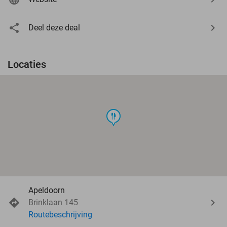
Deel deze deal
Locaties
food
Apeldoorn
Brinklaan 145
Routebeschrijving