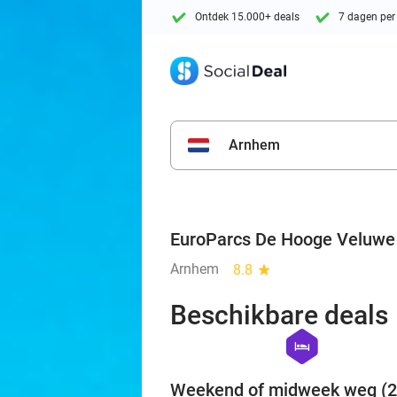
Ontdek 15.000+ deals
7 dagen per
Arnhem
EuroParcs De Hooge Veluwe
Arnhem
8.8
star
Beschikbare deals
hexagon
hotel
Weekend of midweek weg (2 