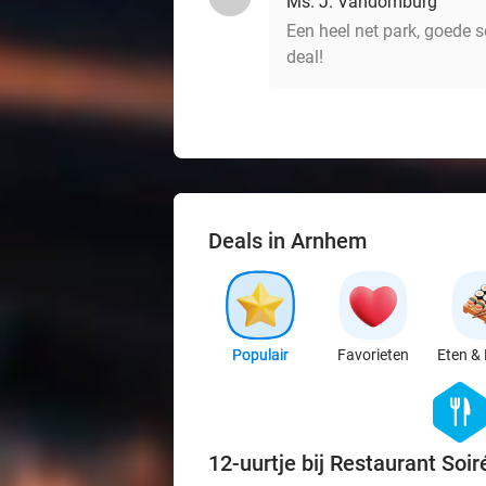
Ms. J. Vandomburg
Een heel net park, goede 
deal!
Deals in Arnhem
Populair
Favorieten
Eten & 
hexago
food
12-uurtje bij Restaurant Soir