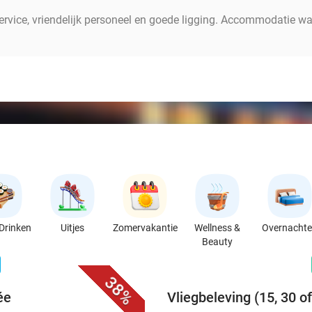
service, vriendelijk personeel en goede ligging. Accommodatie w
Drinken
Uitjes
Zomervakantie
Wellness &
Overnacht
Beauty
favorite_border
n
38%
ée
Vliegbeleving (15, 30 o