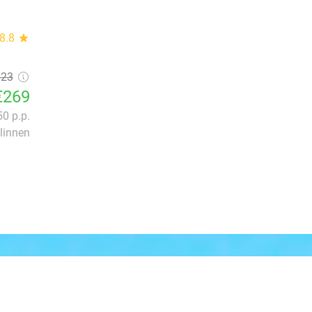
8.8
star
323
€269
50 p.p.
linnen