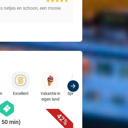
as netjes en schoon, een mooie
en
Excellent
Vakantie in
Speciaalzaken
Sport
eigen land
& Auto's
favorite_border
hexagon
events
42%
f 50 min)