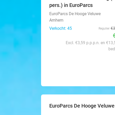
pers.) in EuroParcs
EuroParcs De Hooge Veluwe
Arnhem
Verkocht: 45
€
Regulier
Excl. €3,59 p.p.p.n. en €13,
bed
EuroParcs De Hooge Veluwe