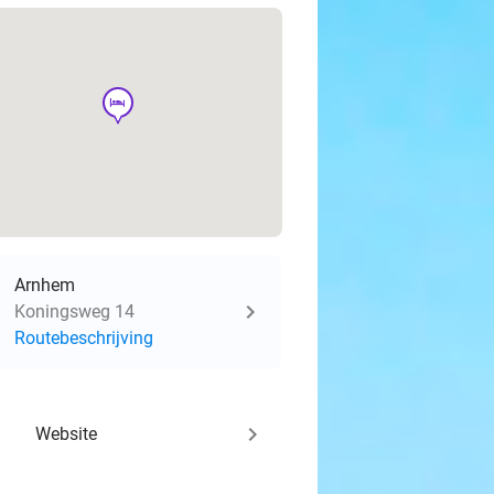
hotel
Arnhem
Koningsweg 14
Routebeschrijving
keyboard_arrow_right
Website