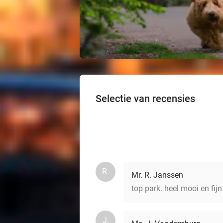
Selectie van recensies
R.
Mr. R. Janssen
top park. heel mooi en fijn
J.