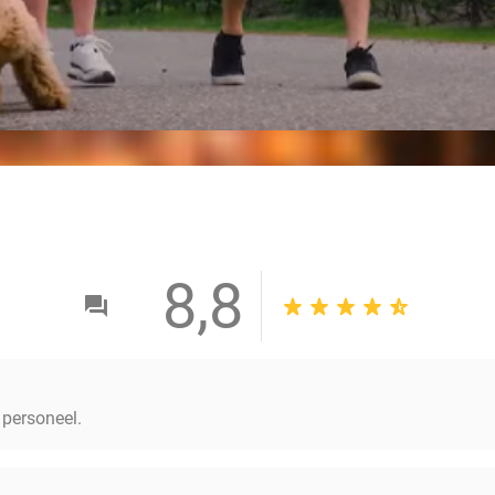
8,8
 personeel.