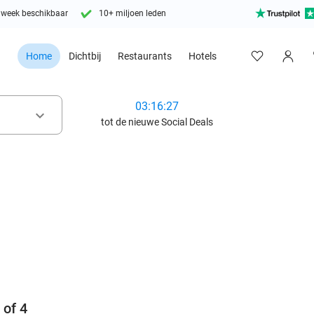
 week beschikbaar
10+ miljoen leden
Home
Dichtbij
Restaurants
Hotels
03:16:25
keyboard_arrow_down
tot de nieuwe Social Deals
favorite_border
of 4