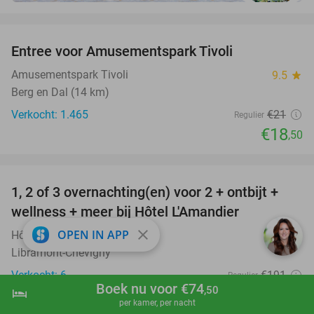
favorite_border
Entree voor Amusementspark Tivoli
12%
Amusementspark Tivoli
9.5
star
Berg en Dal (14 km)
Verkocht: 1.465
€21
Regulier
€18
,50
favorite_border
1, 2 of 3 overnachting(en) voor 2 + ontbijt +
32%
NEW
wellness + meer bij Hôtel L'Amandier
TODAY
close
OPEN IN APP
Hôtel L'Amandier
9.9
star
Libramont-Chevigny
Verkocht: 6
€191
Regulier
Boek nu voor €74
,50
€129
hotel
shopping_cart
Boek nu
navigate_next
per kamer, per nacht