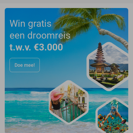
Win gratis
een droomreis
t.w.v. €3.000
Doe mee!