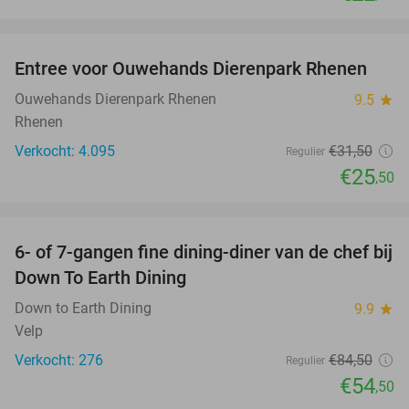
favorite_border
Entree voor Ouwehands Dierenpark Rhenen
19%
Ouwehands Dierenpark Rhenen
9.5
star
Rhenen
Verkocht: 4.095
€31
,50
Regulier
€25
,50
favorite_border
6- of 7-gangen fine dining-diner van de chef bij
36%
Down To Earth Dining
Down to Earth Dining
9.9
star
Velp
Verkocht: 276
€84
,50
Regulier
€54
,50