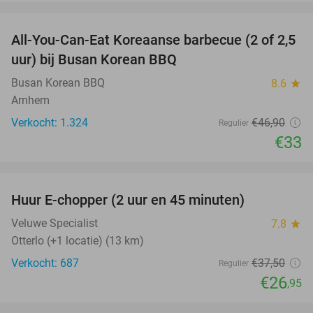
favorite_border
All-You-Can-Eat Koreaanse barbecue (2 of 2,5
30%
uur) bij Busan Korean BBQ
Busan Korean BBQ
8.6
star
Arnhem
Verkocht: 1.324
€46
,90
Regulier
€33
favorite_border
Huur E-chopper (2 uur en 45 minuten)
28%
Veluwe Specialist
7.8
star
Otterlo (+1 locatie) (13 km)
Verkocht: 687
€37
,50
Regulier
€26
,95
favorite_border