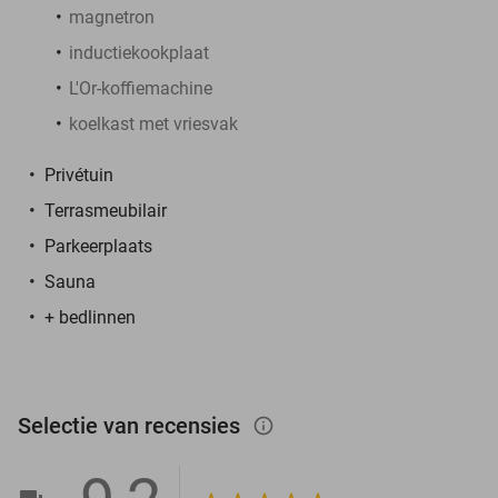
magnetron
inductiekookplaat
L'Or-koffiemachine
koelkast met vriesvak
Privétuin
Terrasmeubilair
Parkeerplaats
Sauna
+ bedlinnen
Selectie van recensies
info_outlined