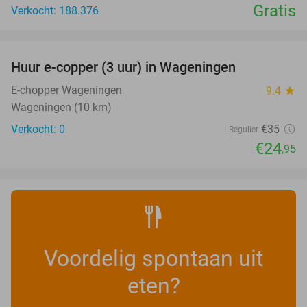
Gratis
Verkocht: 188.376
favorite_border
Huur e-copper (3 uur) in Wageningen
29%
NEW
TODAY
E-chopper Wageningen
9.4
star
Wageningen (10 km)
Verkocht: 0
€35
Regulier
€24
,95
Voordelig spontaan uit
eten?