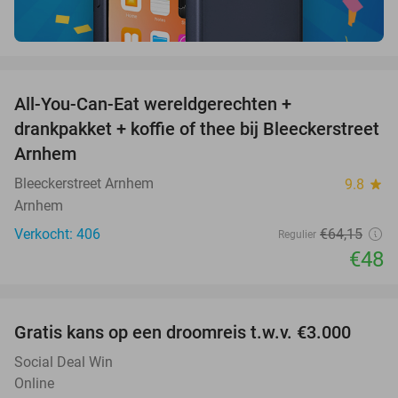
favorite_border
All-You-Can-Eat wereldgerechten +
25%
drankpakket + koffie of thee bij Bleeckerstreet
Arnhem
Bleeckerstreet Arnhem
9.8
star
Arnhem
Verkocht: 406
€64
,15
Regulier
€48
favorite_border
Gratis kans op een droomreis t.w.v. €3.000
Social Deal Win
Online