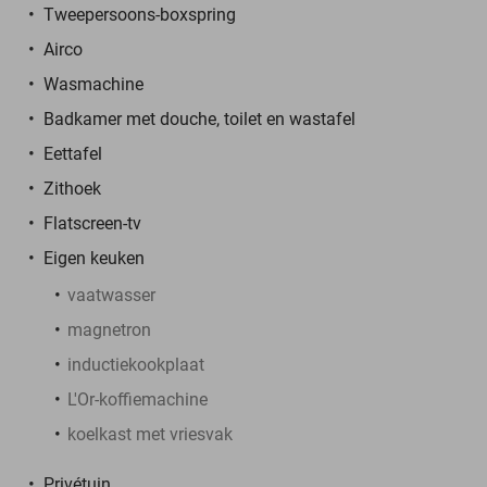
Tweepersoons-boxspring
Airco
Wasmachine
Badkamer met douche, toilet en wastafel
Eettafel
Zithoek
Flatscreen-tv
Eigen keuken
vaatwasser
magnetron
inductiekookplaat
L'Or-koffiemachine
koelkast met vriesvak
Privétuin