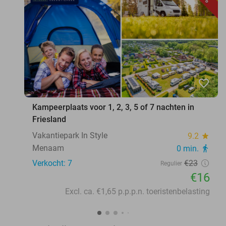
favorite_border
Kampeerplaats voor 1, 2, 3, 5 of 7 nachten in
Friesland
Vakantiepark In Style
9.2
star
Menaam
0 min.
directions_walk
Verkocht: 7
€23
Regulier
€16
Excl. ca. €1,65 p.p.p.n. toeristenbelasting