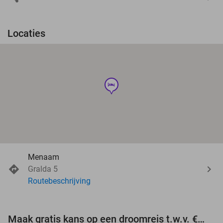
Locaties
hotel
Menaam
Gralda 5
Routebeschrijving
Maak gratis kans op een droomreis t.w.v. €3.000!