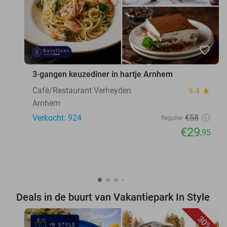
favorite_border
3-gangen keuzediner in hartje Arnhem
Café/Restaurant Verheyden
9.4
star
Arnhem
Verkocht: 924
€58
Regulier
€29
,95
Deals in de buurt van Vakantiepark In Style
30%