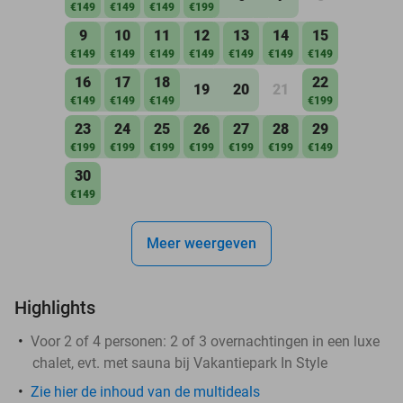
€149
€149
€149
€199
9
10
11
12
13
14
15
€149
€149
€149
€149
€149
€149
€149
16
17
18
22
19
20
21
€149
€149
€149
€199
23
24
25
26
27
28
29
€199
€199
€199
€199
€199
€199
€149
30
€149
Meer weergeven
Highlights
Voor 2 of 4 personen: 2 of 3 overnachtingen in een luxe
chalet, evt. met sauna bij Vakantiepark In Style
Zie hier de inhoud van de multideals