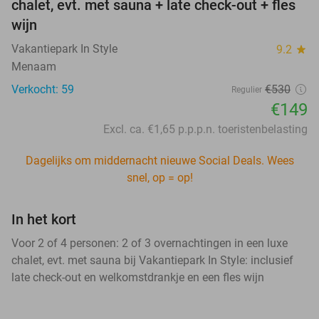
chalet, evt. met sauna + late check-out + fles
wijn
Vakantiepark In Style
9.2
star
Menaam
Verkocht: 59
€530
Regulier
€149
Excl. ca. €1,65 p.p.p.n. toeristenbelasting
Dagelijks om middernacht nieuwe Social Deals. Wees
snel, op = op!
In het kort
Voor 2 of 4 personen: 2 of 3 overnachtingen in een luxe
chalet, evt. met sauna bij Vakantiepark In Style: inclusief
late check-out en welkomstdrankje en een fles wijn