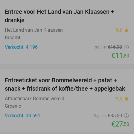
Entree voor Het Land van Jan Klaassen +
30%
drankje
Het Land van Jan Klaassen
9.6
star
Braamt
Verkocht: 4.196
€16
,90
Regulier
€11
,80
favorite_border
Entreeticket voor Bommelwereld + patat +
23%
snack + frisdrank of koffie/thee + appelgebak
Attractiepark Bommelwereld
9.5
star
Groenlo
Verkocht: 34.591
€35
,50
Regulier
€27
,50