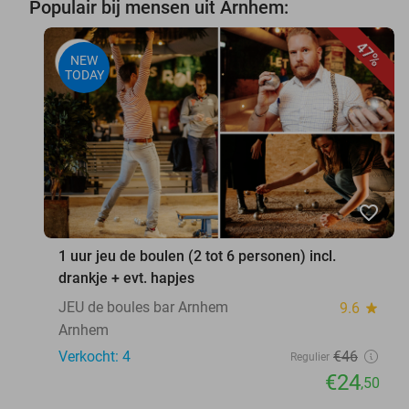
Populair bij mensen uit Arnhem:
47%
NEW
TODAY
favorite_border
1 uur jeu de boulen (2 tot 6 personen) incl.
drankje + evt. hapjes
JEU de boules bar Arnhem
9.6
star
Arnhem
Verkocht: 4
€46
Regulier
€24
,50