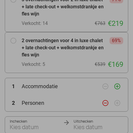
+ late check-out + welkomstdrankje en
fles wijn
€219
Verkocht: 14
€763
2 overnachtingen voor 4 in luxe chalet
69%
+ late check-out + welkomstdrankje en
fles wijn
€169
Verkocht: 5
€539
remove_circle_outline
add_circle_outline
1
Accommodatie
remove_circle_outline
add_circle_outline
2
Personen
Inchecken
Uitchecken
Kies datum
Kies datum