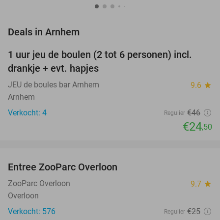
favorite_border
Deals in Arnhem
1 uur jeu de boulen (2 tot 6 personen) incl.
47%
NEW
drankje + evt. hapjes
TODAY
JEU de boules bar Arnhem
9.6
star
Arnhem
Verkocht: 4
€46
Regulier
€24
,50
favorite_border
Entree ZooParc Overloon
34%
NEW
TODAY
ZooParc Overloon
9.7
star
Overloon
Verkocht: 576
€25
Regulier