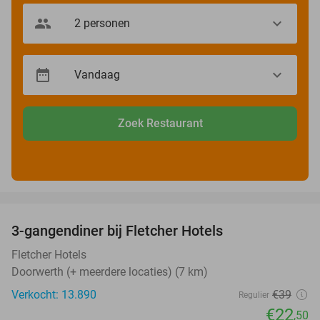
Zoek Restaurant
favorite_border
3-gangendiner bij Fletcher Hotels
42%
Fletcher Hotels
Doorwerth (+ meerdere locaties) (7 km)
Verkocht: 13.890
€39
Regulier
€22
,50