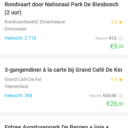
Rondvaart door Nationaal Park De Biesbosch
21%
(2 uur)
Rondvaartbedrijf Zilvermeeuw
9.8
star
Drimmelen
Verkocht: 2.715
€12
Regulier
€9
,50
favorite_border
3-gangendiner à la carte bij Grand Café De Kei
21%
Grand Café De Kei
9.9
star
Veenendaal
Verkocht: 384
€33
,50
Regulier
€26
,50
favorite_border
Entree Avonturenpark De Bergen + ijsje +