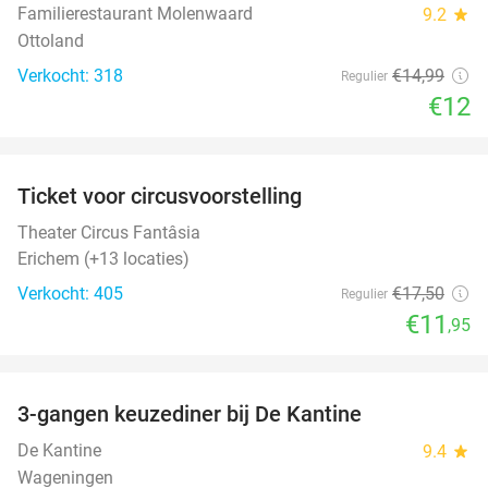
Familierestaurant Molenwaard
9.2
star
Ottoland
Verkocht: 318
€14
,99
Regulier
€12
favorite_border
Ticket voor circusvoorstelling
32%
Theater Circus Fantâsia
Erichem (+13 locaties)
Verkocht: 405
€17
,50
Regulier
€11
,95
favorite_border
3-gangen keuzediner bij De Kantine
39%
De Kantine
9.4
star
Wageningen