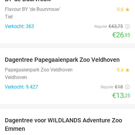
Flavour BY 'de Buurvrouw'
9.6
star
Tiel
Verkocht: 363
€43
,75
Regulier
€26
,95
favorite_border
Dagentree Papegaaienpark Zoo Veldhoven
26%
Papegaaienpark Zoo Veldhoven
9.4
star
Veldhoven
Verkocht: 9.427
€18
Regulier
€13
,25
favorite_border
Dagentree voor WILDLANDS Adventure Zoo
24%
Emmen