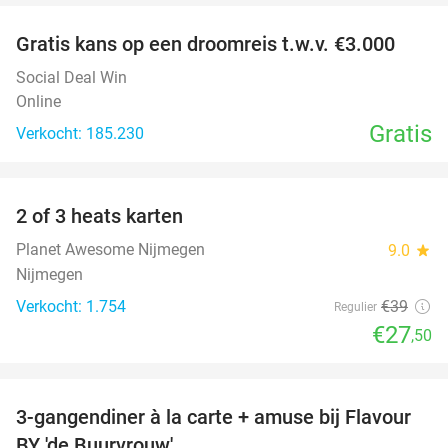
Gratis kans op een droomreis t.w.v. €3.000
Social Deal Win
Online
Gratis
Verkocht: 185.230
favorite_border
2 of 3 heats karten
29%
Planet Awesome Nijmegen
9.0
star
Nijmegen
Verkocht: 1.754
€39
Regulier
€27
,50
favorite_border
3-gangendiner à la carte + amuse bij Flavour
38%
BY 'de Buurvrouw'