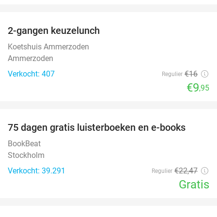
favorite_border
2-gangen keuzelunch
38%
Koetshuis Ammerzoden
Ammerzoden
Verkocht: 407
€16
Regulier
€9
,95
favorite_border
100%
75 dagen gratis luisterboeken en e-books
BookBeat
Stockholm
Verkocht: 39.291
€22
,47
Regulier
Gratis
favorite_border