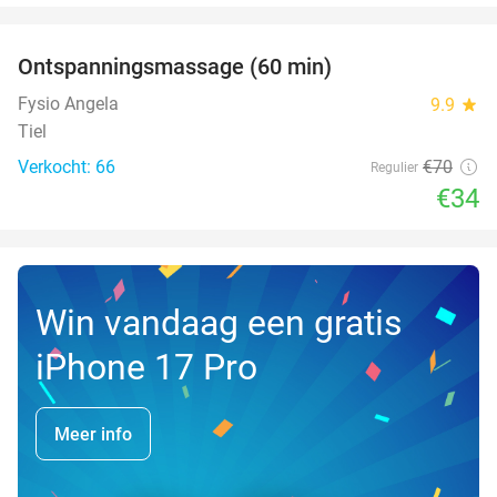
favorite_border
Ontspanningsmassage (60 min)
51%
Fysio Angela
9.9
star
Tiel
Verkocht: 66
€70
Regulier
€34
Win vandaag een gratis
iPhone 17 Pro
Meer info