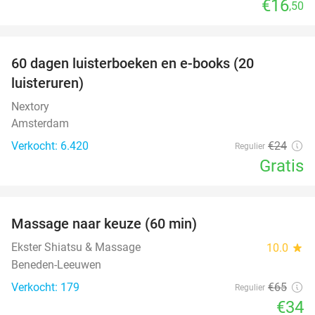
€16
,50
favorite_border
100%
60 dagen luisterboeken en e-books (20
luisteruren)
Nextory
Amsterdam
Verkocht: 6.420
€24
Regulier
Gratis
favorite_border
Massage naar keuze (60 min)
48%
Ekster Shiatsu & Massage
10.0
star
Beneden-Leeuwen
Verkocht: 179
€65
Regulier
€34