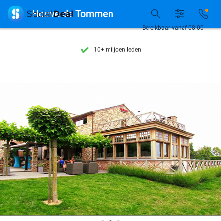
Ontdek 15.000+ deals

Hoeve de Tommen
7 dagen per week beschikbaar
Bereikbaar vanaf 08:00
10+ miljoen leden
9,4
op basis van
206.115 reviews
Ontdek 15.000+ deals
7 dagen per week beschikbaar
10+ miljoen leden