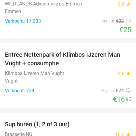
WILDLANDS Adventure Zoo Emmen
9.6
star
Emmen
Verkocht: 17.933
€33
Regulier
€25
favorite_border
Entree Nettenpark of Klimbos IJzeren Man
29%
Vught + consumptie
Klimbos IJzeren Man Vught
9.6
star
Vught
Verkocht: 724
€24
Regulier
€16
,95
favorite_border
Sup huren (1, 2 of 3 uur)
34%
Brasserie NU
10.0
star