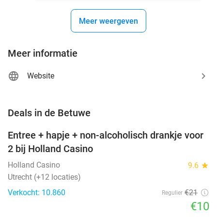
Meer weergeven
Meer informatie
Website
favorite_border
Deals in de Betuwe
Entree + hapje + non-alcoholisch drankje voor
52%
2 bij Holland Casino
Holland Casino
9.6
star
Utrecht (+12 locaties)
Verkocht: 10.860
€21
Regulier
€10