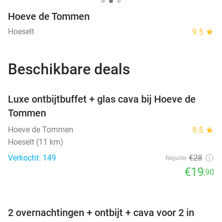
Hoeve de Tommen
Hoeselt
9.5
star
Beschikbare deals
favorite_border
Luxe ontbijtbuffet + glas cava bij Hoeve de
Tommen
Hoeve de Tommen
9.5
star
Hoeselt (11 km)
Verkocht: 149
€28
Regulier
€19
,90
favorite_border
2 overnachtingen + ontbijt + cava voor 2 in