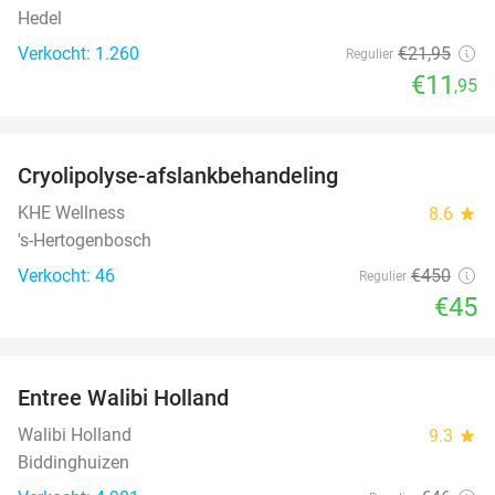
Hedel
Verkocht: 1.260
€21
,95
Regulier
€11
,95
favorite_border
Cryolipolyse-afslankbehandeling
90%
KHE Wellness
8.6
star
's-Hertogenbosch
Verkocht: 46
€450
Regulier
€45
favorite_border
Entree Walibi Holland
25%
Walibi Holland
9.3
star
Biddinghuizen