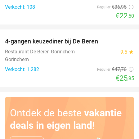
Verkocht: 108
€36
,95
Regulier
€22
,50
favorite_border
4-gangen keuzediner bij De Beren
46%
Restaurant De Beren Gorinchem
9.5
star
Gorinchem
Verkocht: 1.282
€47
,70
Regulier
€25
,95
Ontdek de beste
vakantie
deals in eigen land
!