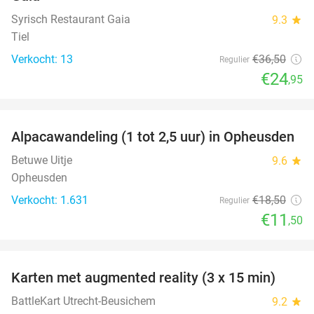
Syrisch Restaurant Gaia
9.3
star
Tiel
Verkocht: 13
€36
,50
Regulier
€24
,95
favorite_border
Alpacawandeling (1 tot 2,5 uur) in Opheusden
38%
Betuwe Uitje
9.6
star
Opheusden
Verkocht: 1.631
€18
,50
Regulier
€11
,50
favorite_border
Karten met augmented reality (3 x 15 min)
35%
BattleKart Utrecht-Beusichem
9.2
star