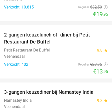
Verkocht: 10.815
€32
,50
Regulier
€19
,95
favorite_border
2-gangen keuzelunch of -diner bij Petit
41%
Restaurant De Buffel
Petit Restaurant De Buffel
9.8
star
Veenendaal
Verkocht: 402
€23
,75
Regulier
€13
,95
favorite_border
3-gangen keuzediner bij Namastey India
27%
Namastey India
9.8
star
Veenendaal