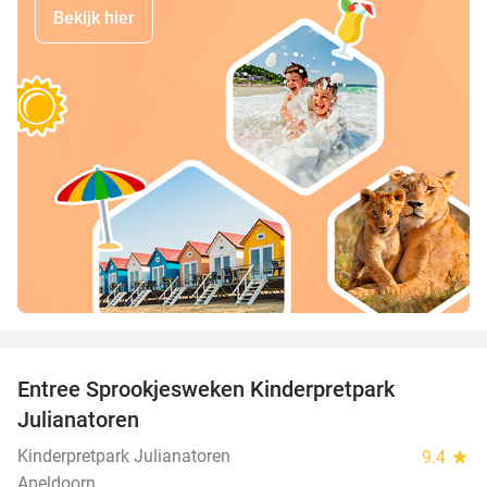
Bekijk hier
favorite_border
Entree Sprookjesweken Kinderpretpark
39%
Julianatoren
Kinderpretpark Julianatoren
9.4
star
Apeldoorn