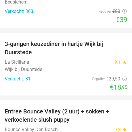
Beusichem
Verkocht: 363
€60
Regulier
€39
favorite_border
3-gangen keuzediner in hartje Wijk bij
36%
Duurstede
La Siciliana
9.1
star
Wijk bij Duurstede
Verkocht: 31
€29
,50
Regulier
€18
,95
favorite_border
Entree Bounce Valley (2 uur) + sokken +
46%
verkoelende slush puppy
Bounce Valley Den Bosch
9.3
star