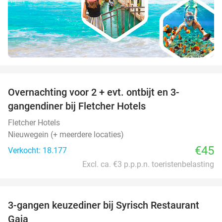
favorite_border
Overnachting voor 2 + evt. ontbijt en 3-
gangendiner bij Fletcher Hotels
Fletcher Hotels
Nieuwegein (+ meerdere locaties)
€45
Verkocht: 18.177
Excl. ca. €3 p.p.p.n. toeristenbelasting
favorite_border
3-gangen keuzediner bij Syrisch Restaurant
32%
Gaia