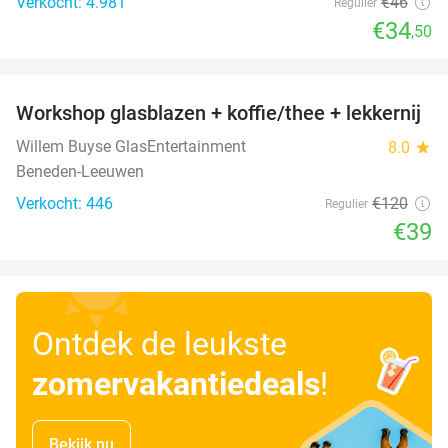
Verkocht: 4.981
€46
Regulier
€34
,50
favorite_border
Workshop glasblazen + koffie/thee + lekkernij
68%
Willem Buyse GlasEntertainment
8.0
star
Beneden-Leeuwen
Verkocht: 446
€120
Regulier
€39
Ontdek de leukste
zomervakantiedeals
!
Bekijk nu