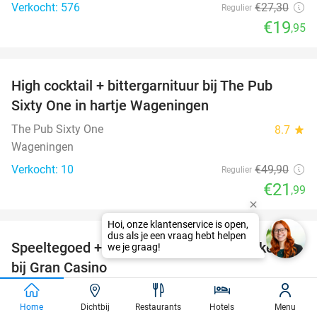
Verkocht: 576
€27
,30
Regulier
€19
,95
favorite_border
High cocktail + bittergarnituur bij The Pub
56%
Sixty One in hartje Wageningen
The Pub Sixty One
8.7
star
Wageningen
Verkocht: 10
€49
,90
Regulier
€21
,99
favorite_border
Hoi, onze klantenservice is open,
dus als je een vraag hebt helpen
Speeltegoed + hapjes en drankjes + parkeren
50%
we je graag!
bij Gran Casino
Gran Casino
9.4
star
Tiel (+2 locaties)
Home
Dichtbij
Restaurants
Hotels
Menu