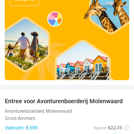
favorite_border
Entree voor Avonturenboerderij Molenwaard
27%
Avonturenboerderij Molenwaard
Groot-Ammers
Verkocht: 8.699
€22
,75
Regulier