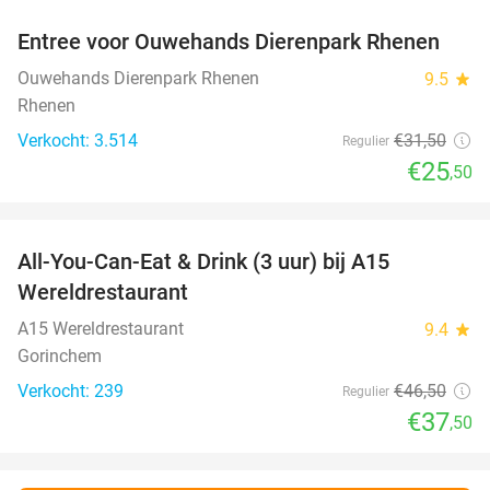
Entree voor Ouwehands Dierenpark Rhenen
19%
Ouwehands Dierenpark Rhenen
9.5
star
Rhenen
Verkocht: 3.514
€31
,50
Regulier
€25
,50
favorite_border
All-You-Can-Eat & Drink (3 uur) bij A15
19%
Wereldrestaurant
A15 Wereldrestaurant
9.4
star
Gorinchem
Verkocht: 239
€46
,50
Regulier
€37
,50