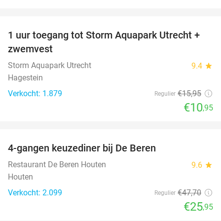
favorite_border
1 uur toegang tot Storm Aquapark Utrecht +
31%
zwemvest
Storm Aquapark Utrecht
9.4
star
Hagestein
Verkocht: 1.879
€15
,95
Regulier
€10
,95
favorite_border
4-gangen keuzediner bij De Beren
46%
Restaurant De Beren Houten
9.6
star
Houten
Verkocht: 2.099
€47
,70
Regulier
€25
,95