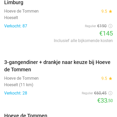
Limburg
Hoeve de Tommen
9.5
star
Hoeselt
Verkocht: 87
€190
Regulier
€145
Inclusief alle bijkomende kosten
favorite_border
3-gangendiner + drankje naar keuze bij Hoeve
de Tommen
Hoeve de Tommen
9.5
star
Hoeselt (11 km)
Verkocht: 28
€60
,45
Regulier
€33
,50
Hoeve de Tommen