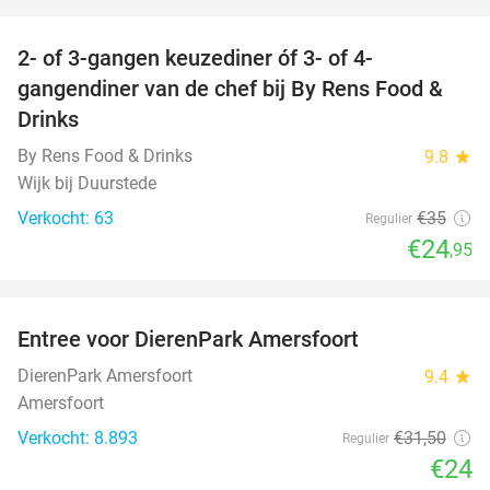
favorite_border
2- of 3-gangen keuzediner óf 3- of 4-
29%
gangendiner van de chef bij By Rens Food &
Drinks
By Rens Food & Drinks
9.8
star
Wijk bij Duurstede
Verkocht: 63
€35
Regulier
€24
,95
favorite_border
Entree voor DierenPark Amersfoort
24%
DierenPark Amersfoort
9.4
star
Amersfoort
Verkocht: 8.893
€31
,50
Regulier
€24