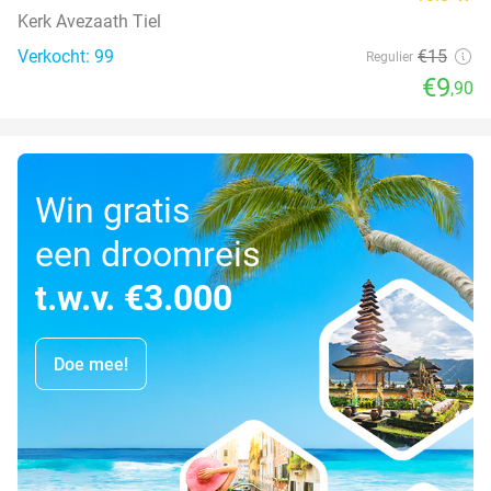
Kerk Avezaath Tiel
Verkocht: 99
€15
Regulier
€9
,90
Win gratis
een droomreis
t.w.v. €3.000
Doe mee!