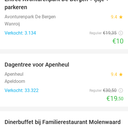
48%
parkeren
Avonturenpark De Bergen
9.4
star
Wanroij
Verkocht: 3.134
€19
,35
Regulier
€10
favorite_border
Dagentree voor Apenheul
36%
Apenheul
9.4
star
Apeldoorn
Verkocht: 33.322
€30
,50
Regulier
€19
,50
favorite_border
Dinerbuffet bij Familierestaurant Molenwaard
20%