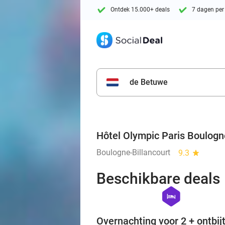
Ontdek 15.000+ deals
7 dagen per
de Betuwe
Hôtel Olympic Paris Boulogn
Boulogne-Billancourt
9.3
star
Beschikbare deals
hexagon
hotel
Overnachting voor 2 + ontbijt