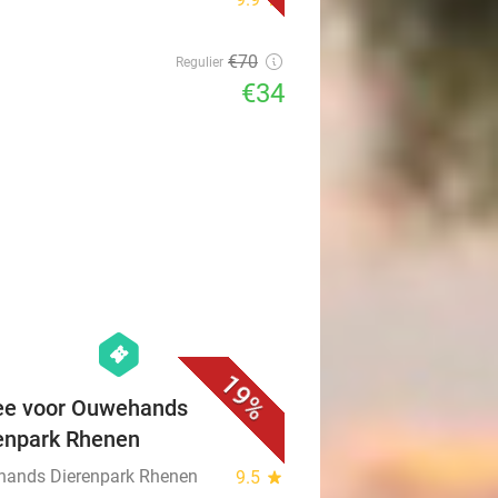
€70
Regulier
€34
favorite_border
hexagon
events
19%
ee voor Ouwehands
enpark Rhenen
ands Dierenpark Rhenen
9.5
star