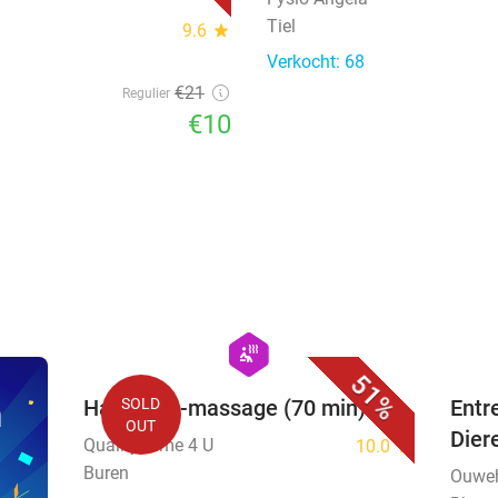
Tiel
9.6
star
Verkocht: 68
€21
Regulier
€10
favorite_border
hexagon
wellness
51%
n
Hammam-massage (70 min)
SOLD
Entr
OUT
Dier
Quality Time 4 U
10.0
star
Buren
Ouweh