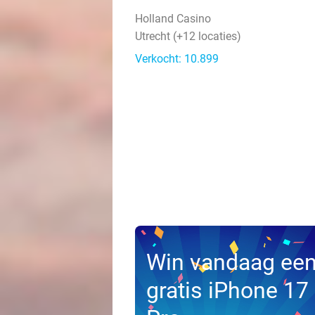
Holland Casino
Utrecht (+12 locaties)
Verkocht: 10.899
Win vandaag ee
gratis iPhone 17