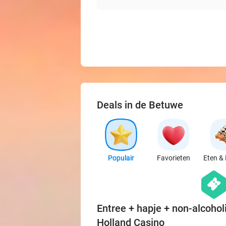
Deals in de Betuwe
Populair
Favorieten
Eten & 
hexago
events
Entree + hapje + non-alcoholi
Holland Casino