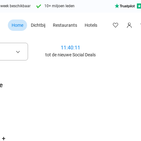
 week beschikbaar
10+ miljoen leden
Home
Dichtbij
Restaurants
Hotels
11:40:09
keyboard_arrow_down
tot de nieuwe Social Deals
e
favorite_border
 +