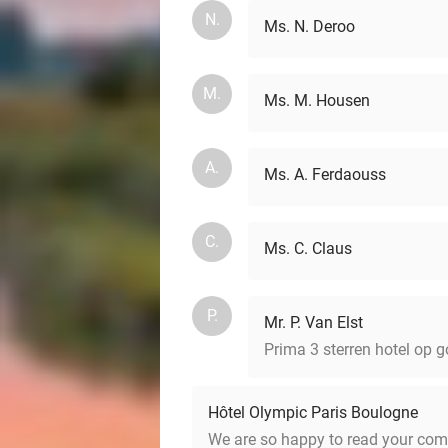
N.
Ms. N. Deroo
M.
Ms. M. Housen
A.
Ms. A. Ferdaouss
C.
Ms. C. Claus
P.
Mr. P. Van Elst
Prima 3 sterren hotel op g
Hôtel Olympic Paris Boulogne
We are so happy to read your co