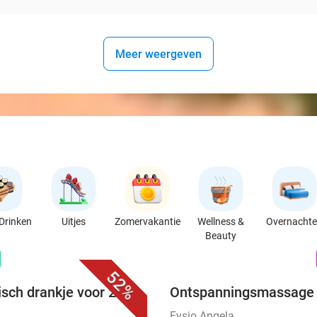
Meer weergeven
Drinken
Uitjes
Zomervakantie
Wellness &
Overnacht
Beauty
favorite_border
n
52%
sch drankje voor 2 bij
Ontspanningsmassage 
Fysio Angela