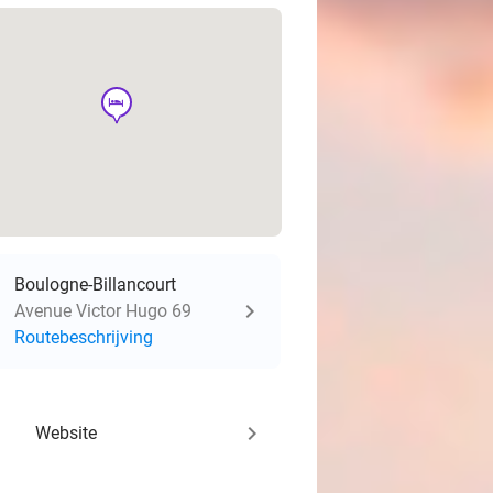
hotel
Boulogne-Billancourt
Avenue Victor Hugo 69
Routebeschrijving
keyboard_arrow_right
Website