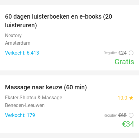
favorite_border
100%
60 dagen luisterboeken en e-books (20
luisteruren)
Nextory
Amsterdam
Verkocht: 6.413
€24
Regulier
Gratis
favorite_border
Massage naar keuze (60 min)
48%
Ekster Shiatsu & Massage
10.0
star
Beneden-Leeuwen
Verkocht: 179
€65
Regulier
€34
favorite_border