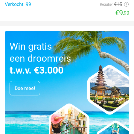
Verkocht: 99
€15
Regulier
€9
,90
Win gratis
een droomreis
t.w.v. €3.000
Doe mee!