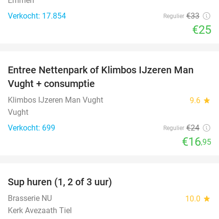
Emmen
Verkocht: 17.854
€33
Regulier
€25
favorite_border
Entree Nettenpark of Klimbos IJzeren Man
29%
Vught + consumptie
Klimbos IJzeren Man Vught
9.6
star
Vught
Verkocht: 699
€24
Regulier
€16
,95
favorite_border
Sup huren (1, 2 of 3 uur)
34%
Brasserie NU
10.0
star
Kerk Avezaath Tiel