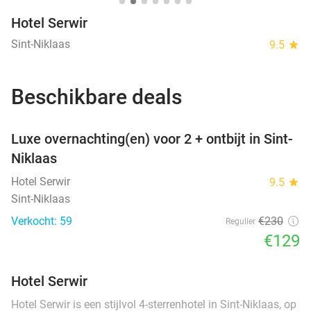
Hotel Serwir
Sint-Niklaas
9.5
star
Beschikbare deals
favorite_border
Luxe overnachting(en) voor 2 + ontbijt in Sint-
Niklaas
Hotel Serwir
9.5
star
Sint-Niklaas
Verkocht: 59
€230
Regulier
€129
Hotel Serwir
Hotel Serwir is een stijlvol 4-sterrenhotel in Sint-Niklaas, op