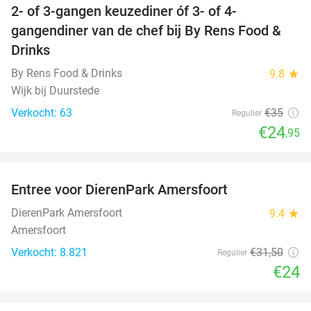
2- of 3-gangen keuzediner óf 3- of 4-
29%
gangendiner van de chef bij By Rens Food &
Drinks
By Rens Food & Drinks
9.8
star
Wijk bij Duurstede
Verkocht: 63
€35
Regulier
€24
,95
favorite_border
Entree voor DierenPark Amersfoort
24%
DierenPark Amersfoort
9.4
star
Amersfoort
Verkocht: 8.821
€31
,50
Regulier
€24
favorite_border