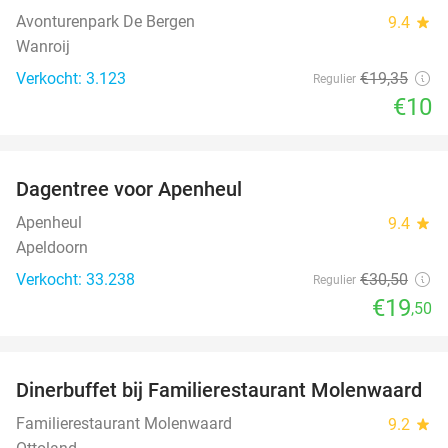
Avonturenpark De Bergen
9.4
star
Wanroij
Verkocht: 3.123
€19
,35
Regulier
€10
favorite_border
Dagentree voor Apenheul
36%
Apenheul
9.4
star
Apeldoorn
Verkocht: 33.238
€30
,50
Regulier
€19
,50
favorite_border
Dinerbuffet bij Familierestaurant Molenwaard
20%
Familierestaurant Molenwaard
9.2
star