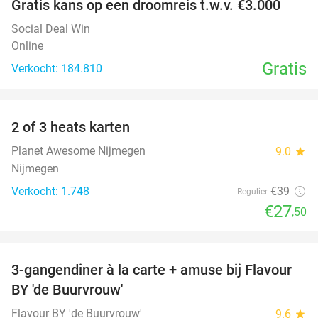
Gratis kans op een droomreis t.w.v. €3.000
Social Deal Win
Online
Gratis
Verkocht: 184.810
favorite_border
2 of 3 heats karten
29%
Planet Awesome Nijmegen
9.0
star
Nijmegen
Verkocht: 1.748
€39
Regulier
€27
,50
favorite_border
3-gangendiner à la carte + amuse bij Flavour
38%
BY 'de Buurvrouw'
Flavour BY 'de Buurvrouw'
9.6
star