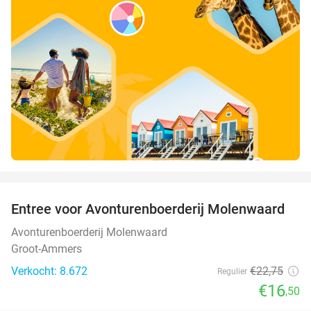
favorite_border
Entree voor Avonturenboerderij Molenwaard
27%
Avonturenboerderij Molenwaard
Groot-Ammers
Verkocht: 8.672
€22
,75
Regulier
€16
,50