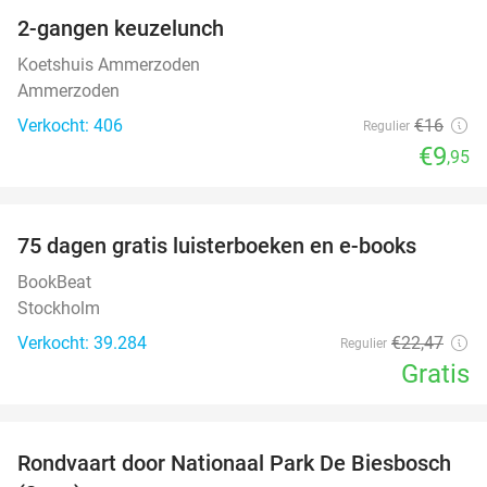
2-gangen keuzelunch
38%
Koetshuis Ammerzoden
Ammerzoden
Verkocht: 406
€16
Regulier
€9
,95
favorite_border
100%
75 dagen gratis luisterboeken en e-books
BookBeat
Stockholm
Verkocht: 39.284
€22
,47
Regulier
Gratis
favorite_border
Rondvaart door Nationaal Park De Biesbosch
21%