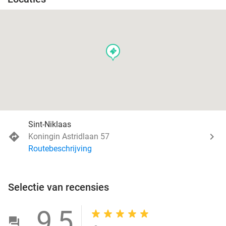
events
Sint-Niklaas
Koningin Astridlaan 57
Routebeschrijving
Selectie van recensies
9,5