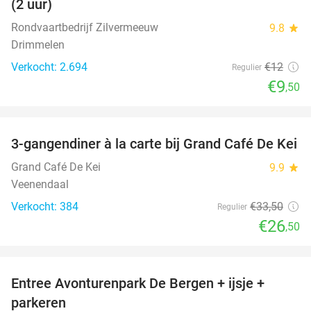
(2 uur)
Rondvaartbedrijf Zilvermeeuw
9.8
star
Drimmelen
Verkocht: 2.694
€12
Regulier
€9
,50
favorite_border
3-gangendiner à la carte bij Grand Café De Kei
21%
Grand Café De Kei
9.9
star
Veenendaal
Verkocht: 384
€33
,50
Regulier
€26
,50
favorite_border
Entree Avonturenpark De Bergen + ijsje +
48%
parkeren