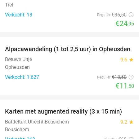
Tiel
Verkocht: 13
€36
,50
Regulier
€24
,95
favorite_border
Alpacawandeling (1 tot 2,5 uur) in Opheusden
38%
Betuwe Uitje
9.6
star
Opheusden
Verkocht: 1.627
€18
,50
Regulier
€11
,50
favorite_border
Karten met augmented reality (3 x 15 min)
35%
BattleKart Utrecht-Beusichem
9.2
star
Beusichem