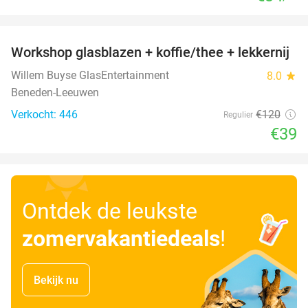
favorite_border
Workshop glasblazen + koffie/thee + lekkernij
68%
Willem Buyse GlasEntertainment
8.0
star
Beneden-Leeuwen
Verkocht: 446
€120
Regulier
€39
Ontdek de leukste
zomervakantiedeals
!
Bekijk nu