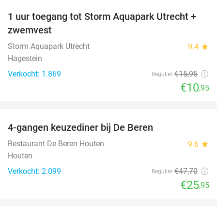
1 uur toegang tot Storm Aquapark Utrecht +
31%
zwemvest
Storm Aquapark Utrecht
9.4
star
Hagestein
Verkocht: 1.869
€15
,95
Regulier
€10
,95
favorite_border
4-gangen keuzediner bij De Beren
46%
Restaurant De Beren Houten
9.6
star
Houten
Verkocht: 2.099
€47
,70
Regulier
€25
,95
favorite_border