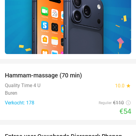
favorite_border
Hammam-massage (70 min)
51%
Quality Time 4 U
10.0
star
Buren
Verkocht: 178
€110
Regulier
€54
favorite_border