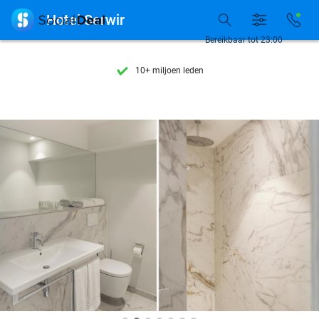
Ontdek 15.000+ deals

Hotel Serwir
7 dagen per week beschikbaar
Bereikbaar tot 23:00
10+ miljoen leden
9,4
op basis van
206.071 reviews
Ontdek 15.000+ deals
7 dagen per week beschikbaar
10+ miljoen leden