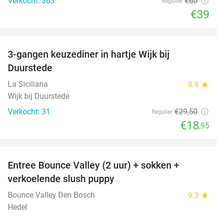
Verkocht: 363
€60
Regulier
€39
favorite_border
3-gangen keuzediner in hartje Wijk bij
36%
Duurstede
La Siciliana
8.9
star
Wijk bij Duurstede
Verkocht: 31
€29
,50
Regulier
€18
,95
favorite_border
Entree Bounce Valley (2 uur) + sokken +
46%
verkoelende slush puppy
Bounce Valley Den Bosch
9.3
star
Hedel