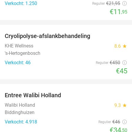
Verkocht: 1.250
€21
,95
Regulier
€11
,95
favorite_border
Cryolipolyse-afslankbehandeling
90%
KHE Wellness
8.6
star
's-Hertogenbosch
Verkocht: 46
€450
Regulier
€45
favorite_border
Entree Walibi Holland
25%
Walibi Holland
9.3
star
Biddinghuizen
Verkocht: 4.918
€46
Regulier
€34
,50