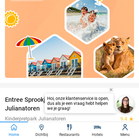
favorite_border
Entree Sprookjesweken Kinderpretpark
39%
Julianatoren
Kinderpretpark Julianatoren
9.4
star
Apeldoorn
Home
Dichtbij
Restaurants
Hotels
Menu
Verkocht: 10.777
€32
,50
Regulier