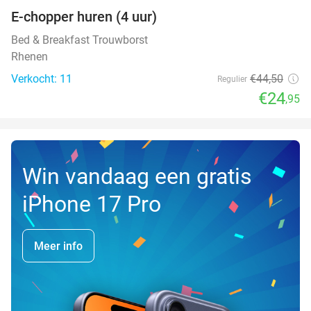
E-chopper huren (4 uur)
44%
NEW
TODAY
Bed & Breakfast Trouwborst
Rhenen
Verkocht: 11
€44
,50
Regulier
€24
,95
Win vandaag een gratis
iPhone 17 Pro
Meer info