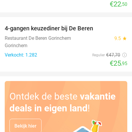
€22
,50
favorite_border
4-gangen keuzediner bij De Beren
46%
Restaurant De Beren Gorinchem
9.5
star
Gorinchem
Verkocht: 1.282
€47
,70
Regulier
€25
,95
Ontdek de beste
vakantie
deals in eigen land
!
Bekijk hier