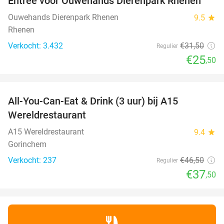
Entree voor Ouwehands Dierenpark Rhenen
19%
Ouwehands Dierenpark Rhenen
9.5
star
Rhenen
Verkocht: 3.432
€31
,50
Regulier
€25
,50
favorite_border
All-You-Can-Eat & Drink (3 uur) bij A15
19%
Wereldrestaurant
A15 Wereldrestaurant
9.4
star
Gorinchem
Verkocht: 237
€46
,50
Regulier
€37
,50