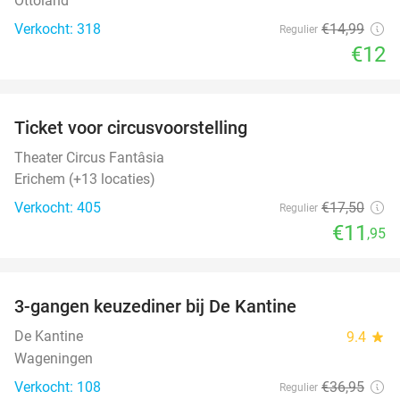
Ottoland
Verkocht: 318
€14
,99
Regulier
€12
favorite_border
Ticket voor circusvoorstelling
32%
Theater Circus Fantâsia
Erichem (+13 locaties)
Verkocht: 405
€17
,50
Regulier
€11
,95
favorite_border
3-gangen keuzediner bij De Kantine
39%
De Kantine
9.4
star
Wageningen
Verkocht: 108
€36
,95
Regulier