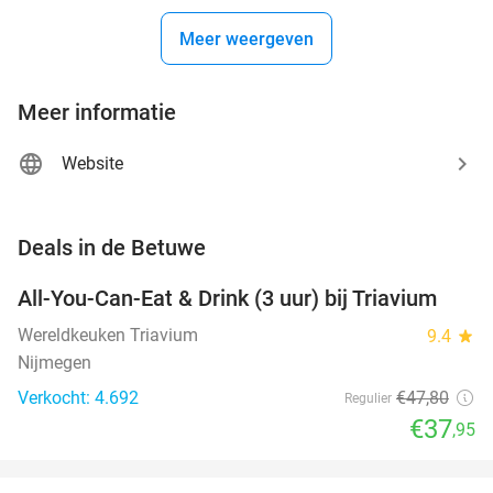
Meer weergeven
Meer informatie
Website
favorite_border
Deals in de Betuwe
All-You-Can-Eat & Drink (3 uur) bij Triavium
21%
Wereldkeuken Triavium
9.4
star
Nijmegen
Verkocht: 4.692
€47
,80
Regulier
€37
,95
favorite_border