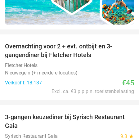
favorite_border
Overnachting voor 2 + evt. ontbijt en 3-
gangendiner bij Fletcher Hotels
Fletcher Hotels
Nieuwegein (+ meerdere locaties)
€45
Verkocht: 18.137
Excl. ca. €3 p.p.p.n. toeristenbelasting
favorite_border
3-gangen keuzediner bij Syrisch Restaurant
32%
Gaia
Syrisch Restaurant Gaia
9.3
star