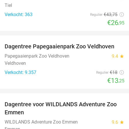
Tiel
Verkocht: 363
€43
,75
Regulier
€26
,95
favorite_border
Dagentree Papegaaienpark Zoo Veldhoven
26%
Papegaaienpark Zoo Veldhoven
9.4
star
Veldhoven
Verkocht: 9.357
€18
Regulier
€13
,25
favorite_border
Dagentree voor WILDLANDS Adventure Zoo
24%
Emmen
WILDLANDS Adventure Zoo Emmen
9.6
star