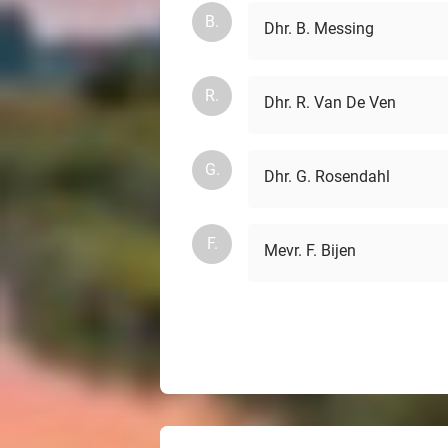
B.
Dhr. B. Messing
R.
Dhr. R. Van De Ven
G.
Dhr. G. Rosendahl
F.
Mevr. F. Bijen