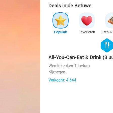
Deals in de Betuwe
Populair
Favorieten
Eten & 
hexago
food
All-You-Can-Eat & Drink (3 uu
Wereldkeuken Triavium
Nijmegen
Verkocht: 4.644