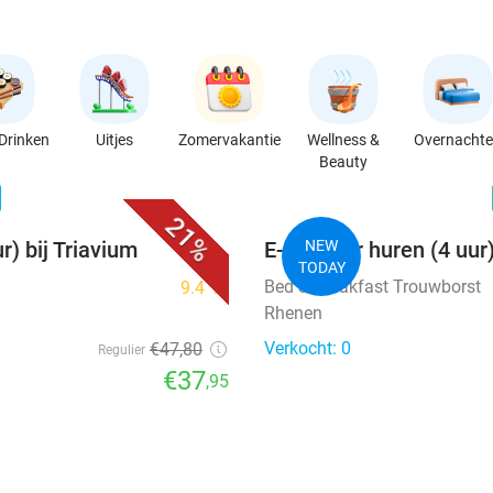
Drinken
Uitjes
Zomervakantie
Wellness &
Overnacht
Beauty
favorite_border
n
21%
r) bij Triavium
E-chopper huren (4 uur
NEW
TODAY
Bed & Breakfast Trouwborst
9.4
star
Rhenen
Verkocht: 0
€47
,80
Regulier
€37
,95