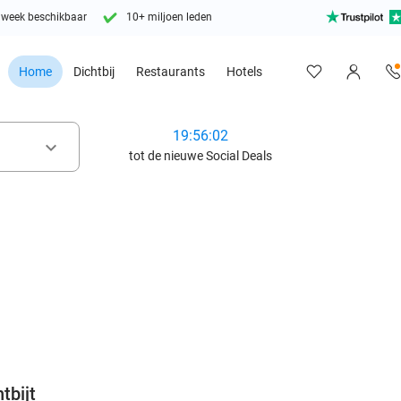
 week beschikbaar
10+ miljoen leden
Home
Dichtbij
Restaurants
Hotels
19:56:01
keyboard_arrow_down
tot de nieuwe Social Deals
favorite_border
tbijt