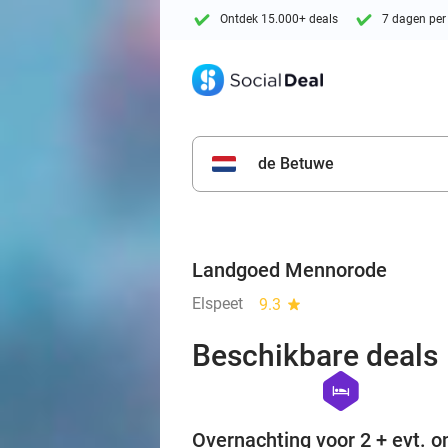
Ontdek 15.000+ deals
7 dagen per
de Betuwe
Landgoed Mennorode
Elspeet
9.3
star
Beschikbare deals
hexagon
hotel
Overnachting voor 2 + evt. on