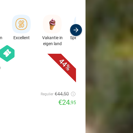
en
Excellent
Vakantie in
Speciaalzaken
Sport
eigen land
& Auto's
favorite_border
hexagon
events
44%
)
€44
,50
Regulier
€24
,95