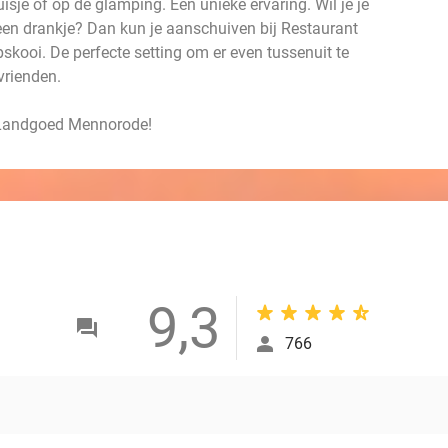
isje of op de glamping. Een unieke ervaring. Wil je je
 een drankje? Dan kun je aanschuiven bij Restaurant
skooi. De perfecte setting om er even tussenuit te
vrienden.
an Landgoed Mennorode!
9,3
766