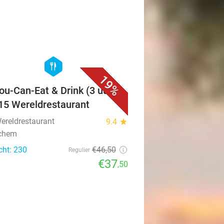
favorite_border
hexagon
food
19%
You-Can-Eat & Drink (3 uur)
A15 Wereldrestaurant
ereldrestaurant
9.4
star
nchem
cht: 230
€46
,50
Regulier
€37
,50