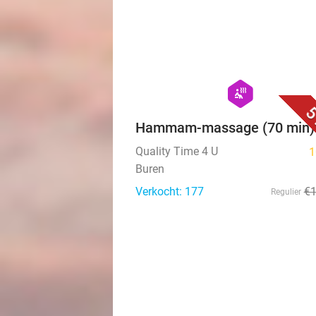
hexagon
wellness
5
Hammam-massage (70 min)
Quality Time 4 U
1
Buren
Verkocht: 177
€
Regulier