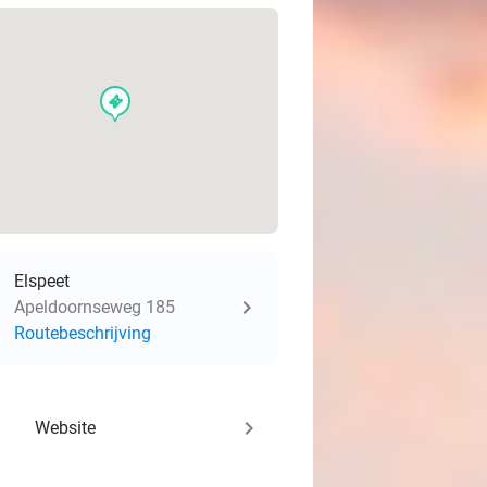
events
Elspeet
Apeldoornseweg 185
Routebeschrijving
keyboard_arrow_right
Website