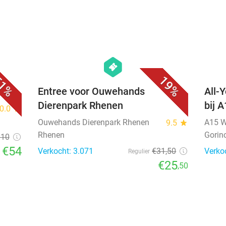
favorite_border
favorite_border
hexagon
events
1%
19%
Entree voor Ouwehands
All-
Dierenpark Rhenen
bij 
0.0
star
Ouwehands Dierenpark Rhenen
A15 W
9.5
star
Rhenen
Gori
110
€54
Verkocht: 3.071
€31
,50
Verko
Regulier
€25
,50