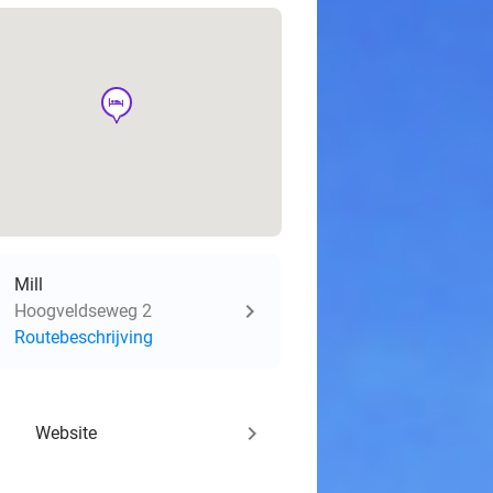
hotel
Mill
Hoogveldseweg 2
Routebeschrijving
keyboard_arrow_right
Website