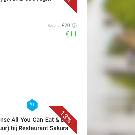
€20
Regulier
€11
favorite_border
hexagon
food
13%
nse All-You-Can-Eat & Drink
 uur) bij Restaurant Sakura