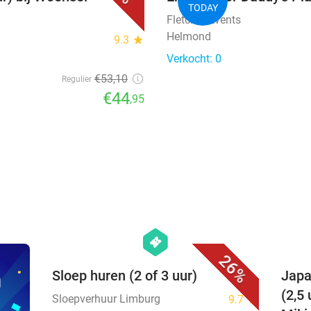
TODAY
Fletcher Events
Helmond
9.3
star
Verkocht: 0
€53
,10
Regulier
€44
,95
favorite_border
hexagon
events
26%
n
Sloep huren (2 of 3 uur)
Japa
(2,5
Sloepverhuur Limburg
9.7
star