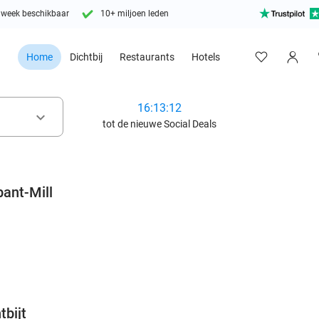
 week beschikbaar
10+ miljoen leden
Home
Dichtbij
Restaurants
Hotels
16:13:11
keyboard_arrow_down
tot de nieuwe Social Deals
bant-Mill
favorite_border
tbijt