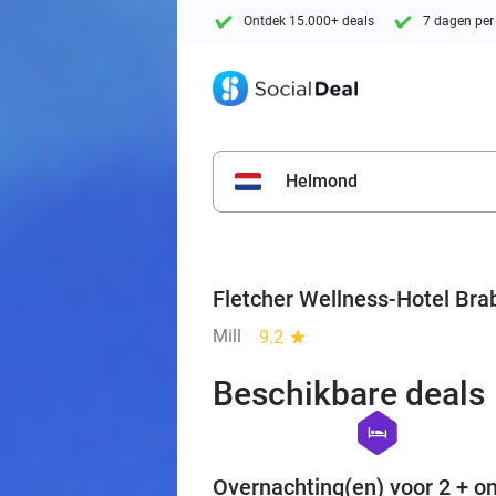
Ontdek 15.000+ deals
7 dagen per
Helmond
Fletcher Wellness-Hotel Bra
Mill
9.2
star
Beschikbare deals
hexagon
hotel
Overnachting(en) voor 2 + on