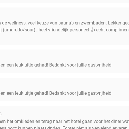
 de wellness, veel keuze van sauna's en zwembaden. Lekker geg
j (amaretto/sour) , heel vriendelijk personeel 👍 echt complime
n een leuk uitje gehad! Bedankt voor jullie gastvrijheid
n een leuk uitje gehad! Bedankt voor jullie gastvrijheid
s
lleen het omkleden en terug naar het hotel gaan voor het diner w
ss boot kunnen plaatsvinden. Echter niet als vervelend ervare