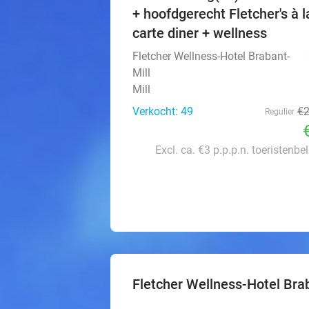
+ hoofdgerecht Fletcher's à l
carte diner + wellness
Fletcher Wellness-Hotel Brabant-
Mill
Mill
Verkocht: 49
€
Regulier
Excl. ca. €3 p.p.p.n. toeristenbe
Fletcher Wellness-Hotel Bra