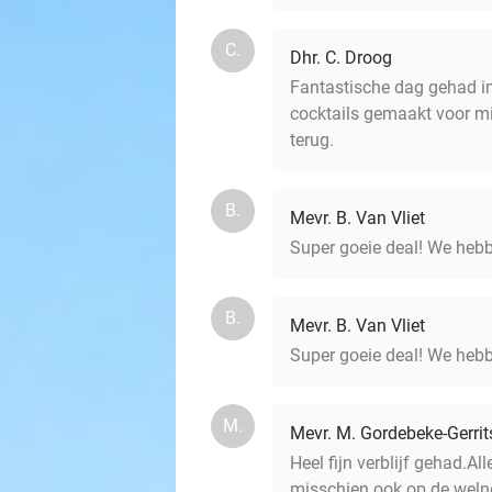
C.
Dhr. C. Droog
Fantastische dag gehad in
cocktails gemaakt voor mi
terug.
B.
Mevr. B. Van Vliet
Super goeie deal! We hebbe
B.
Mevr. B. Van Vliet
Super goeie deal! We hebbe
M.
Mevr. M. Gordebeke-Gerrit
Heel fijn verblijf gehad.A
misschien ook op de welne