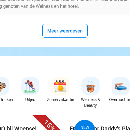
g genoten van de Welness en het hotel.
Meer weergeven
Drinken
Uitjes
Zomervakantie
Wellness &
Overnacht
Beauty
favorite_border
n
15%
ur) bij Woensel
Entree voor Daddy's Pla
NEW