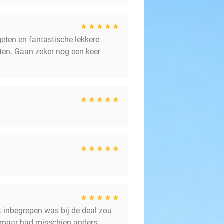
eten en fantastische lekkere
nten. Gaan zeker nog een keer
at inbegrepen was bij de deal zou
n maar had misschien anders