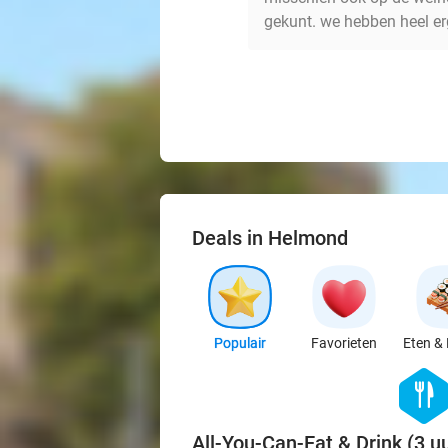
gekunt. we hebben heel er
Deals in Helmond
Populair
Favorieten
Eten & 
hexago
food
All-You-Can-Eat & Drink (3 u