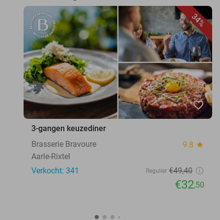
34%
favorite_border
3-gangen keuzediner
Brasserie Bravoure
9.8
star
Aarle-Rixtel
Verkocht: 341
€49
,40
Regulier
€32
,50