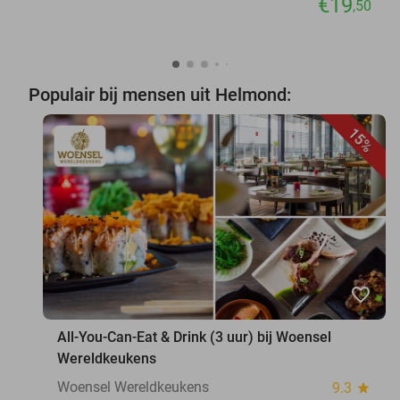
€19
,50
Populair bij mensen uit Helmond:
15%
favorite_border
All-You-Can-Eat & Drink (3 uur) bij Woensel
Wereldkeukens
Woensel Wereldkeukens
9.3
star