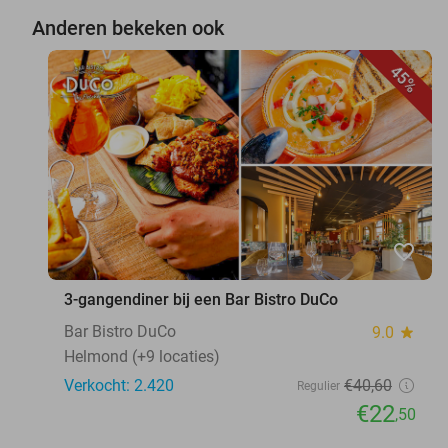
Anderen bekeken ook
45%
favorite_border
3-gangendiner bij een Bar Bistro DuCo
Bar Bistro DuCo
9.0
star
Helmond (+9 locaties)
Verkocht: 2.420
€40
,60
Regulier
€22
,50