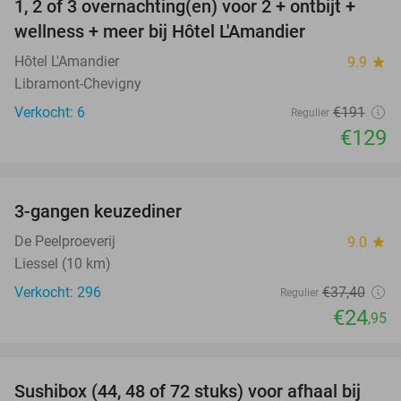
1, 2 of 3 overnachting(en) voor 2 + ontbijt +
32%
NEW
wellness + meer bij Hôtel L'Amandier
TODAY
Hôtel L'Amandier
9.9
star
Libramont-Chevigny
Verkocht: 6
€191
Regulier
€129
favorite_border
3-gangen keuzediner
33%
De Peelproeverij
9.0
star
Liessel (10 km)
Verkocht: 296
€37
,40
Regulier
€24
,95
favorite_border
Sushibox (44, 48 of 72 stuks) voor afhaal bij
45%