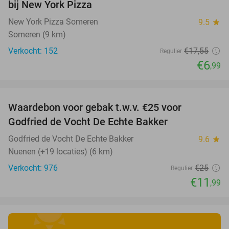
bij New York Pizza
New York Pizza Someren
9.5
star
Someren (9 km)
Verkocht: 152
€17
,55
Regulier
€6
,99
favorite_border
Waardebon voor gebak t.w.v. €25 voor
52%
Godfried de Vocht De Echte Bakker
Godfried de Vocht De Echte Bakker
9.6
star
Nuenen (+19 locaties) (6 km)
Verkocht: 976
€25
Regulier
€11
,99