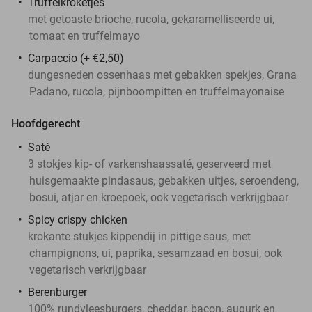
Truffelkroketjes
met getoaste brioche, rucola, gekaramelliseerde ui,
tomaat en truffelmayo
Carpaccio (+ €2,50)
dungesneden ossenhaas met gebakken spekjes, Grana
Padano, rucola, pijnboompitten en truffelmayonaise
Hoofdgerecht
Saté
3 stokjes kip- of varkenshaassaté, geserveerd met
huisgemaakte pindasaus, gebakken uitjes, seroendeng,
bosui, atjar en kroepoek, ook vegetarisch verkrijgbaar
Spicy crispy chicken
krokante stukjes kippendij in pittige saus, met
champignons, ui, paprika, sesamzaad en bosui, ook
vegetarisch verkrijgbaar
Berenburger
100% rundvleesburgers, cheddar, bacon, augurk en