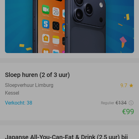
favorite_border
Sloep huren (2 of 3 uur)
26%
Sloepverhuur Limburg
9.7
star
Kessel
Verkocht: 38
€134
Regulier
€99
favorite_border
Japanse All-You-Can-Eat & Drink (2,5 uur) bij