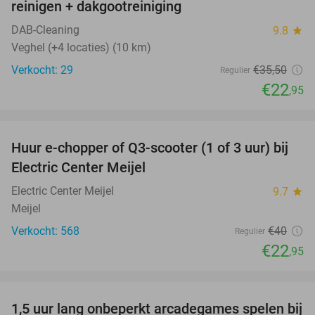
reinigen + dakgootreiniging
DAB-Cleaning
9.8
star
Veghel (+4 locaties) (10 km)
Verkocht: 29
€35
,50
Regulier
€22
,95
favorite_border
Huur e-chopper of Q3-scooter (1 of 3 uur) bij
43%
Electric Center Meijel
Electric Center Meijel
9.7
star
Meijel
Verkocht: 568
€40
Regulier
€22
,95
favorite_border
1,5 uur lang onbeperkt arcadegames spelen bij
46%