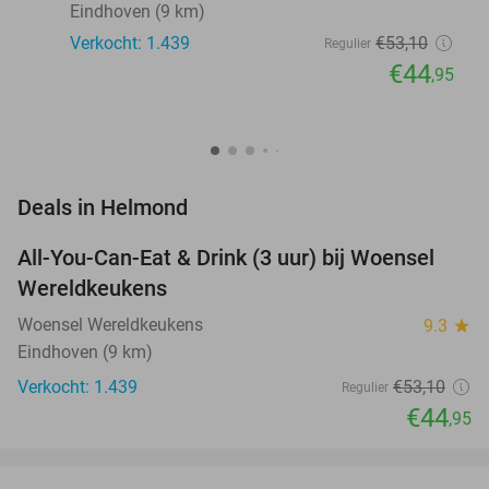
Eindhoven (9 km)
Verkocht: 1.439
€53
,10
Regulier
€44
,95
favorite_border
Deals in Helmond
All-You-Can-Eat & Drink (3 uur) bij Woensel
15%
Wereldkeukens
Woensel Wereldkeukens
9.3
star
Eindhoven (9 km)
Verkocht: 1.439
€53
,10
Regulier
€44
,95
favorite_border