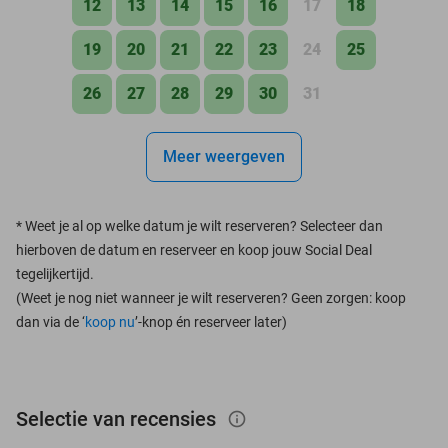
12
13
14
15
16
17
18
19
20
21
22
23
24
25
26
27
28
29
30
31
Meer weergeven
*
Weet je al op welke datum je wilt reserveren? Selecteer dan
hierboven de datum en reserveer en koop jouw Social Deal
tegelijkertijd.
(Weet je nog niet wanneer je wilt reserveren? Geen zorgen: koop
dan via de ‘
koop nu
’-knop én reserveer later)
Selectie van recensies
info_outlined