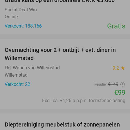
Gratis kans op een droomreis t.w.v. €3.000
Social Deal Win
Online
Gratis
Verkocht: 188.166
favorite_border
Overnachting voor 2 + ontbijt + evt. diner in
34%
Willemstad
Het Wapen van Willemstad
9.2
star
Willemstad
Verkocht: 22
€149
Regulier
€99
Excl. ca. €1,26 p.p.p.n. toeristenbelasting
favorite_border
Dieptereiniging meubelstuk of zonnepanelen
35%