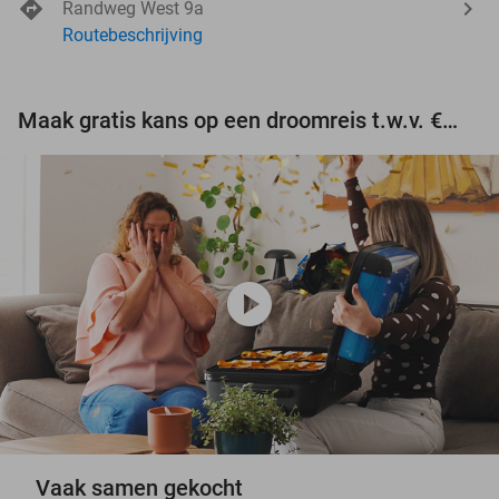
Randweg West 9a
Routebeschrijving
Maak gratis kans op een droomreis t.w.v. €3.000!
play_circle
Vaak samen gekocht