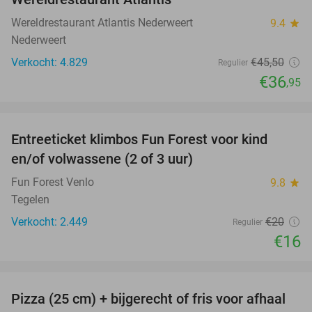
Wereldrestaurant Atlantis Nederweert
9.4
star
Nederweert
Verkocht: 4.829
€45
,50
Regulier
€36
,95
favorite_border
Entreeticket klimbos Fun Forest voor kind
20%
en/of volwassene (2 of 3 uur)
Fun Forest Venlo
9.8
star
Tegelen
Verkocht: 2.449
€20
Regulier
€16
favorite_border
Pizza (25 cm) + bijgerecht of fris voor afhaal
60%