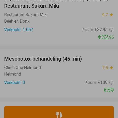
13%
Restaurant Sakura Miki
Restaurant Sakura Miki
9.7
star
Beek en Donk
Verkocht: 1.057
€37
,95
Regulier
€32
,95
favorite_border
Mesobotox-behandeling (45 min)
58%
NEW
TODAY
Clinic One Helmond
7.5
star
Helmond
Verkocht: 0
€139
Regulier
€59