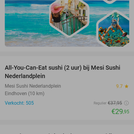
favorite_border
All-You-Can-Eat sushi (2 uur) bij Mesi Sushi
21%
Nederlandplein
Mesi Sushi Nederlandplein
9.7
star
Eindhoven (10 km)
Verkocht: 505
€37
,95
Regulier
€29
,95
favorite_border