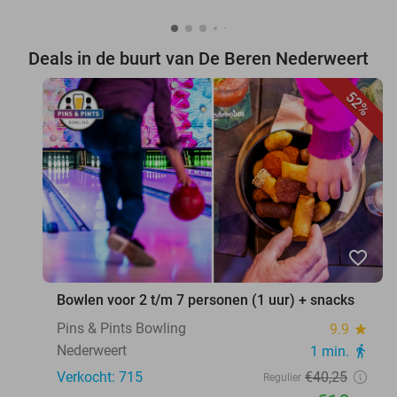
Deals in de buurt van De Beren Nederweert
52%
favorite_border
Bowlen voor 2 t/m 7 personen (1 uur) + snacks
Pins & Pints Bowling
9.9
star
Nederweert
1 min.
directions_walk
Verkocht: 715
€40
,25
Regulier