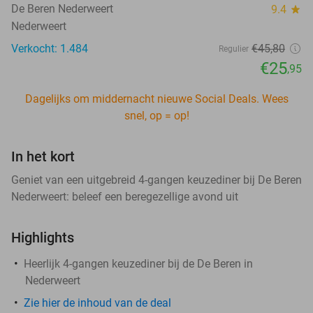
De Beren Nederweert
9.4
star
Nederweert
Verkocht: 1.484
€45
,80
Regulier
€25
,95
Dagelijks om middernacht nieuwe Social Deals. Wees
snel, op = op!
In het kort
Geniet van een uitgebreid 4-gangen keuzediner bij De Beren
Nederweert: beleef een beregezellige avond uit
Highlights
Heerlijk 4-gangen keuzediner bij de De Beren in
Nederweert
Zie hier de inhoud van de deal