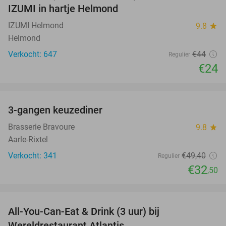
IZUMI in hartje Helmond
IZUMI Helmond
9.8
star
Helmond
Verkocht: 647
€44
Regulier
€24
favorite_border
3-gangen keuzediner
34%
Brasserie Bravoure
9.8
star
Aarle-Rixtel
Verkocht: 341
€49
,40
Regulier
€32
,50
favorite_border
All-You-Can-Eat & Drink (3 uur) bij
19%
Wereldrestaurant Atlantis