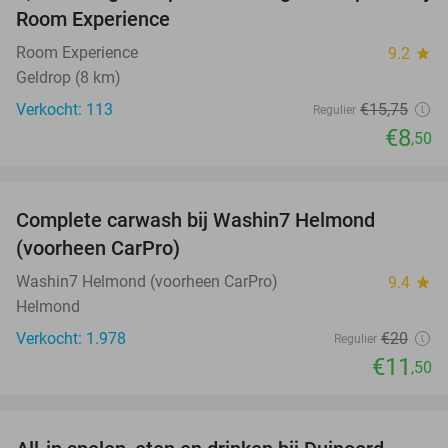
Room Experience
Room Experience
9.2
star
Geldrop (8 km)
Verkocht: 113
€15
,75
Regulier
€8
,50
favorite_border
Complete carwash bij Washin7 Helmond
43%
(voorheen CarPro)
Washin7 Helmond (voorheen CarPro)
9.4
star
Helmond
Verkocht: 1.978
€20
Regulier
€11
,50
favorite_border