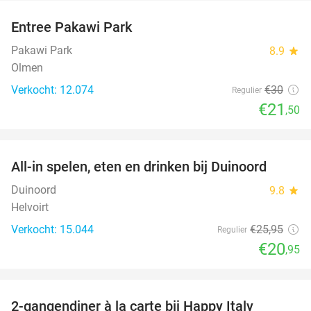
Entree Pakawi Park
28%
Pakawi Park
8.9
star
Olmen
Verkocht: 12.074
€30
Regulier
€21
,50
favorite_border
All-in spelen, eten en drinken bij Duinoord
19%
Duinoord
9.8
star
Helvoirt
Verkocht: 15.044
€25
,95
Regulier
€20
,95
favorite_border
2-gangendiner à la carte bij Happy Italy