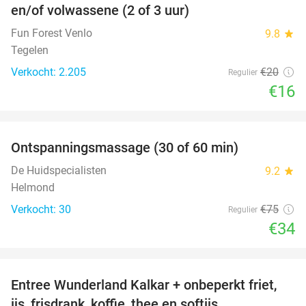
en/of volwassene (2 of 3 uur)
Fun Forest Venlo
9.8
star
Tegelen
Verkocht: 2.205
€20
Regulier
€16
favorite_border
Ontspanningsmassage (30 of 60 min)
55%
De Huidspecialisten
9.2
star
Helmond
Verkocht: 30
€75
Regulier
€34
favorite_border
Entree Wunderland Kalkar + onbeperkt friet,
32%
ijs, frisdrank, koffie, thee en softijs