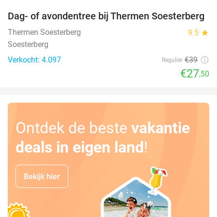
Dag- of avondentree bij Thermen Soesterberg
29%
Thermen Soesterberg
9.5
star
Soesterberg
Verkocht: 4.097
€39
Regulier
€27
,50
Ontdek de beste
vakantie
deals in eigen land
!
Bekijk hier