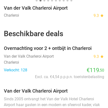
Van der Valk Charleroi Airport
Charleroi
9.3
star
Beschikbare deals
favorite_border
Overnachting voor 2 + ontbijt in Charleroi
Van der Valk Charleroi Airport
9.3
star
Charleroi
€119
Verkocht: 128
,50
Excl. ca. €4,54 p.p.p.n. toeristenbelasting
Van der Valk Charleroi Airport
Sinds 2005 ontvangt het Van der Valk Hotel Charleroi
Airport haar gasten in een modern en sfeervol kader, vlak