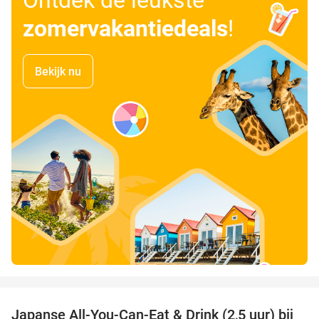
zomervakantiedeals
!
Bekijk nu
favorite_border
Japanse All-You-Can-Eat & Drink (2,5 uur) bij