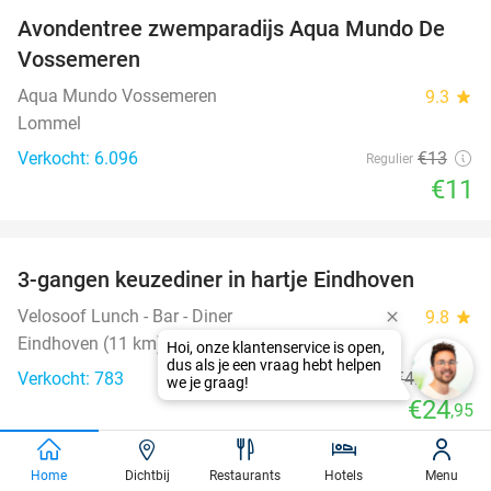
Avondentree zwemparadijs Aqua Mundo De
15%
Vossemeren
Aqua Mundo Vossemeren
9.3
star
Lommel
Verkocht: 6.096
€13
Regulier
€11
favorite_border
3-gangen keuzediner in hartje Eindhoven
41%
Velosoof Lunch - Bar - Diner
9.8
star
Eindhoven (11 km)
Verkocht: 783
€42
,50
Regulier
€24
,95
favorite_border
Home
Dichtbij
Restaurants
Hotels
Menu