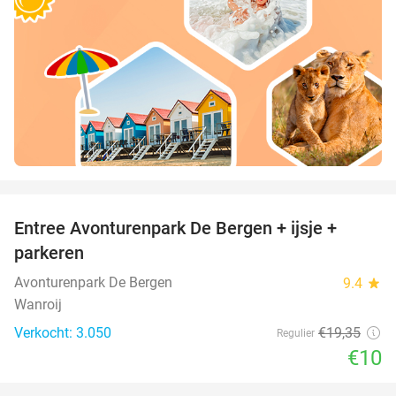
favorite_border
Entree Avonturenpark De Bergen + ijsje +
48%
parkeren
Avonturenpark De Bergen
9.4
star
Wanroij
Verkocht: 3.050
€19
,35
Regulier
€10
favorite_border