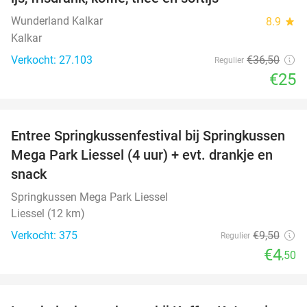
Wunderland Kalkar
8.9
star
Kalkar
Verkocht: 27.103
€36
,50
Regulier
€25
favorite_border
Entree Springkussenfestival bij Springkussen
53%
Mega Park Liessel (4 uur) + evt. drankje en
snack
Springkussen Mega Park Liessel
Liessel (12 km)
Verkocht: 375
€9
,50
Regulier
€4
,50
favorite_border