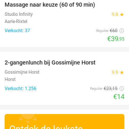
Massage naar keuze (60 of 90 min)
33%
Studio Infinity
9.8
star
Aarle-Rixtel
Verkocht: 37
€60
Regulier
€39
,95
favorite_border
2-gangenlunch bij Gossimijne Horst
40%
Gossimijne Horst
9.9
star
Horst
Verkocht: 1.256
€23
,15
Regulier
€14
Ontdek de leukste