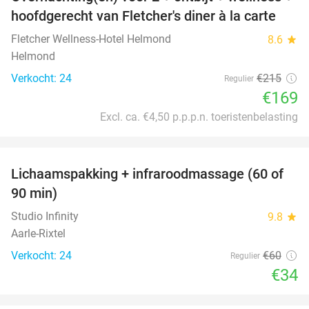
21%
hoofdgerecht van Fletcher's diner à la carte
Fletcher Wellness-Hotel Helmond
8.6
star
Helmond
Verkocht: 24
€215
Regulier
€169
Excl. ca. €4,50 p.p.p.n. toeristenbelasting
favorite_border
Lichaamspakking + infraroodmassage (60 of
43%
90 min)
Studio Infinity
9.8
star
Aarle-Rixtel
Verkocht: 24
€60
Regulier
€34
favorite_border