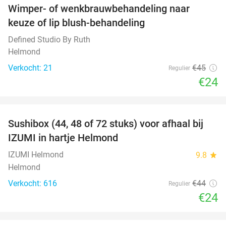
Wimper- of wenkbrauwbehandeling naar
47%
keuze of lip blush-behandeling
Defined Studio By Ruth
Helmond
Verkocht: 21
€45
Regulier
€24
favorite_border
Sushibox (44, 48 of 72 stuks) voor afhaal bij
45%
IZUMI in hartje Helmond
IZUMI Helmond
9.8
star
Helmond
Verkocht: 616
€44
Regulier
€24
favorite_border