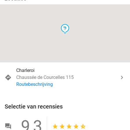
food
Charleroi
Chaussée de Courcelles 115
Routebeschrijving
Selectie van recensies
9,3