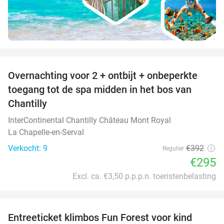
favorite_border
Overnachting voor 2 + ontbijt + onbeperkte
25%
toegang tot de spa midden in het bos van
Chantilly
InterContinental Chantilly Château Mont Royal
La Chapelle-en-Serval
Verkocht: 9
€392
Regulier
€295
Excl. ca. €3,50 p.p.p.n. toeristenbelasting
favorite_border
Entreeticket klimbos Fun Forest voor kind
20%