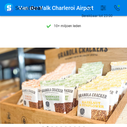
Ontdek 15.000+ deals

Van der Valk Charleroi Airport
7 dagen per week beschikbaar
Bereikbaar tot 23:00
10+ miljoen leden
9,4
op basis van
205.869 reviews
Ontdek 15.000+ deals
7 dagen per week beschikbaar
10+ miljoen leden