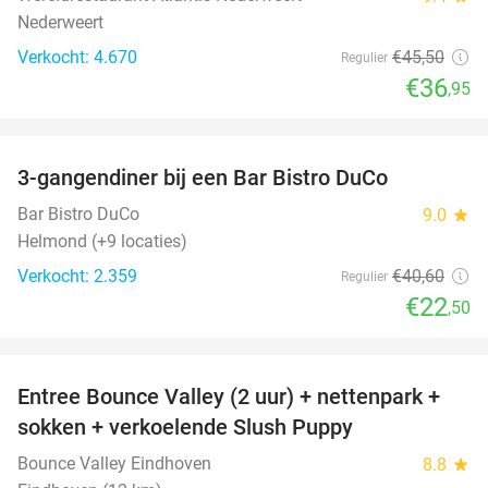
Nederweert
Verkocht: 4.670
€45
,50
Regulier
€36
,95
favorite_border
3-gangendiner bij een Bar Bistro DuCo
45%
Bar Bistro DuCo
9.0
star
Helmond (+9 locaties)
Verkocht: 2.359
€40
,60
Regulier
€22
,50
favorite_border
Entree Bounce Valley (2 uur) + nettenpark +
46%
sokken + verkoelende Slush Puppy
Bounce Valley Eindhoven
8.8
star