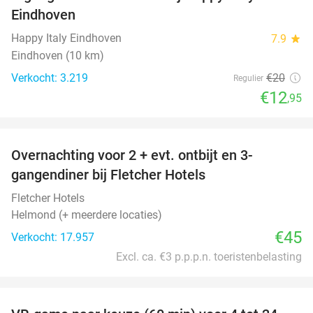
35%
Eindhoven
Happy Italy Eindhoven
7.9
star
Eindhoven (10 km)
Verkocht: 3.219
€20
Regulier
€12
,95
favorite_border
Overnachting voor 2 + evt. ontbijt en 3-
gangendiner bij Fletcher Hotels
Fletcher Hotels
Helmond (+ meerdere locaties)
€45
Verkocht: 17.957
Excl. ca. €3 p.p.p.n. toeristenbelasting
favorite_border