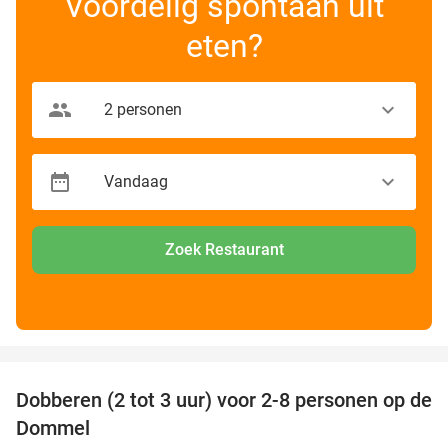
Voordelig spontaan uit
eten?
Zoek Restaurant
favorite_border
Dobberen (2 tot 3 uur) voor 2-8 personen op de
29%
Dommel