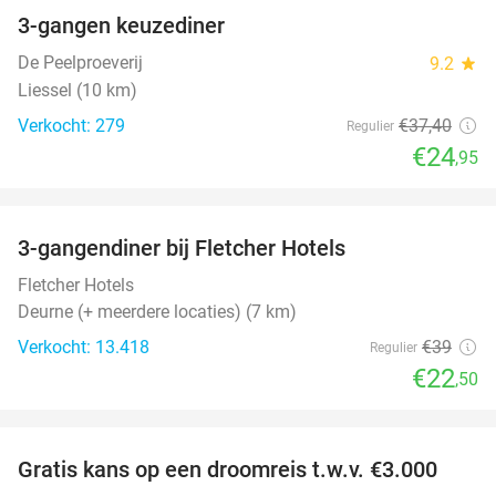
3-gangen keuzediner
33%
De Peelproeverij
9.2
star
Liessel (10 km)
Verkocht: 279
€37
,40
Regulier
€24
,95
favorite_border
3-gangendiner bij Fletcher Hotels
42%
Fletcher Hotels
Deurne (+ meerdere locaties) (7 km)
Verkocht: 13.418
€39
Regulier
€22
,50
favorite_border
Gratis kans op een droomreis t.w.v. €3.000