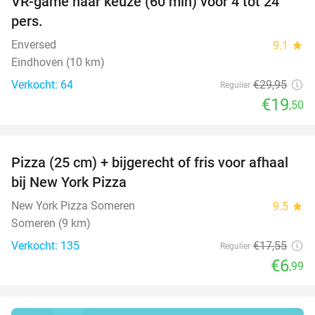
VR-game naar keuze (60 min) voor 4 tot 24
35%
pers.
Enversed
9.1
star
Eindhoven (10 km)
Verkocht: 64
€29
,95
Regulier
€19
,50
favorite_border
Pizza (25 cm) + bijgerecht of fris voor afhaal
60%
bij New York Pizza
New York Pizza Someren
9.5
star
Someren (9 km)
Verkocht: 135
€17
,55
Regulier
€6
,99