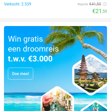
Verkocht: 2.539
€41
,50
Regulier
€21
,50
Win gratis
een droomreis
t.w.v. €3.000
Doe mee!