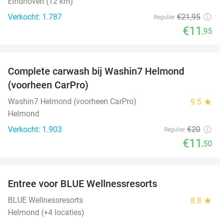
Eindhoven (12 km)
Verkocht: 1.787
€21
,95
Regulier
€11
,95
favorite_border
Complete carwash bij Washin7 Helmond
43%
(voorheen CarPro)
Washin7 Helmond (voorheen CarPro)
9.5
star
Helmond
Verkocht: 1.903
€20
Regulier
€11
,50
favorite_border
Entree voor BLUE Wellnessresorts
48%
BLUE Wellnessresorts
8.8
star
Helmond (+4 locaties)