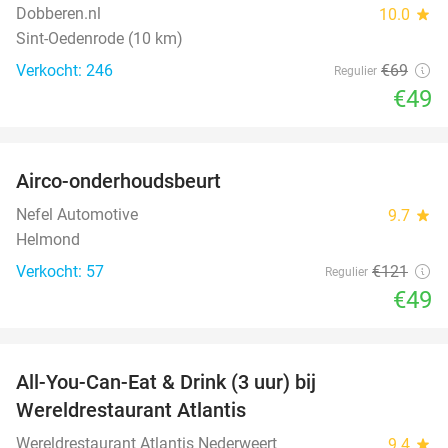
Dobberen.nl
10.0
star
Sint-Oedenrode (10 km)
Verkocht: 246
€69
Regulier
€49
favorite_border
Airco-onderhoudsbeurt
60%
Nefel Automotive
9.7
star
Helmond
Verkocht: 57
€121
Regulier
€49
favorite_border
All-You-Can-Eat & Drink (3 uur) bij
19%
Wereldrestaurant Atlantis
Wereldrestaurant Atlantis Nederweert
9.4
star