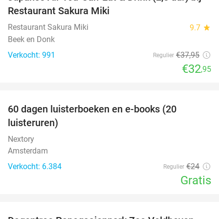
13%
Restaurant Sakura Miki
Restaurant Sakura Miki
9.7
star
Beek en Donk
Verkocht: 991
€37
,95
Regulier
€32
,95
favorite_border
100%
60 dagen luisterboeken en e-books (20
luisteruren)
Nextory
Amsterdam
Verkocht: 6.384
€24
Regulier
Gratis
favorite_border