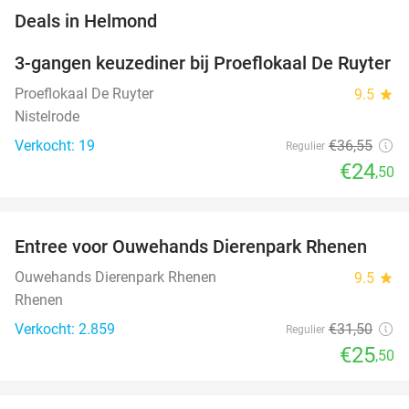
favorite_border
Deals in Helmond
3-gangen keuzediner bij Proeflokaal De Ruyter
33%
NEW
TODAY
Proeflokaal De Ruyter
9.5
star
Nistelrode
Verkocht: 19
€36
,55
Regulier
€24
,50
favorite_border
Entree voor Ouwehands Dierenpark Rhenen
19%
NEW
TODAY
Ouwehands Dierenpark Rhenen
9.5
star
Rhenen
Verkocht: 2.859
€31
,50
Regulier
€25
,50
favorite_border