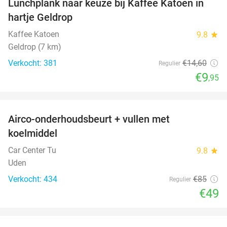
Lunchplank naar keuze bij Kaffee Katoen in
32%
hartje Geldrop
Kaffee Katoen
9.8
star
Geldrop (7 km)
Verkocht: 381
€14
,60
Regulier
€9
,95
favorite_border
Airco-onderhoudsbeurt + vullen met
42%
koelmiddel
Car Center Tu
9.8
star
Uden
Verkocht: 434
€85
Regulier
€49
favorite_border