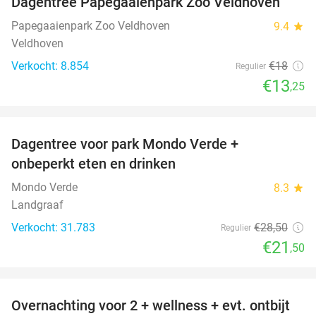
Dagentree Papegaaienpark Zoo Veldhoven
26%
Papegaaienpark Zoo Veldhoven
9.4
star
Veldhoven
Verkocht: 8.854
€18
Regulier
€13
,25
favorite_border
Dagentree voor park Mondo Verde +
25%
onbeperkt eten en drinken
Mondo Verde
8.3
star
Landgraaf
Verkocht: 31.783
€28
,50
Regulier
€21
,50
favorite_border
Overnachting voor 2 + wellness + evt. ontbijt
55%