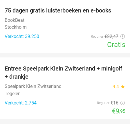
100%
75 dagen gratis luisterboeken en e-books
BookBeat
Stockholm
Verkocht: 39.250
€22
,47
Regulier
Gratis
favorite_border
Entree Speelpark Klein Zwitserland + minigolf
38%
+ drankje
Speelpark Klein Zwitserland
9.4
star
Tegelen
Verkocht: 2.754
€16
Regulier
€9
,95
favorite_border