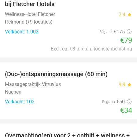
bij Fletcher Hotels
Wellness-Hotel Fletcher
7.4
star
Helmond (+9 locaties)
Verkocht: 1.002
€175
Regulier
€79
Excl. ca. €3 p.p.p.n. toeristenbelasting
favorite_border
(Duo-)ontspanningsmassage (60 min)
32%
Massagepraktijk Vitruvius
9.9
star
Nuenen
Verkocht: 102
€50
Regulier
€34
favorite_border
Overnachting(en) voor 2 + ontbijt + wellness +