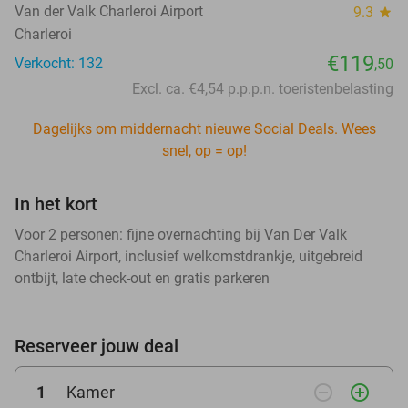
Van der Valk Charleroi Airport
9.3
star
Charleroi
€119
Verkocht: 132
,50
Excl. ca. €4,54 p.p.p.n. toeristenbelasting
Dagelijks om middernacht nieuwe Social Deals. Wees
snel, op = op!
In het kort
Voor 2 personen: fijne overnachting bij Van Der Valk
Charleroi Airport, inclusief welkomstdrankje, uitgebreid
ontbijt, late check-out en gratis parkeren
Reserveer jouw deal
remove_circle_outline
add_circle_outline
1
Kamer