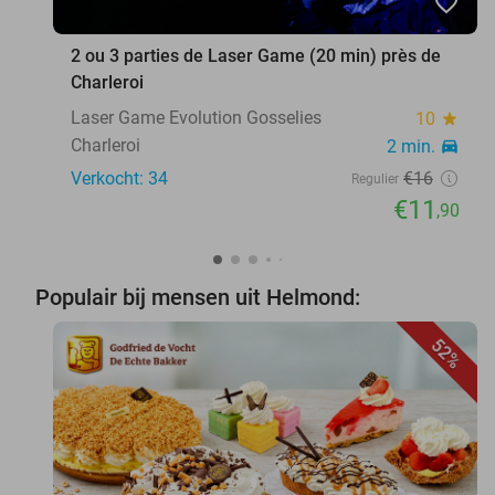
favorite_border
2 ou 3 parties de Laser Game (20 min) près de
Charleroi
Laser Game Evolution Gosselies
10
star
Charleroi
2 min.
directions_car
Verkocht: 34
€16
Regulier
€11
,90
Populair bij mensen uit Helmond:
52%