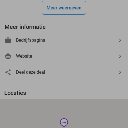
Meer weergeven
Meer informatie
Bedrijfspagina
Website
Deel deze deal
Locaties
hotel