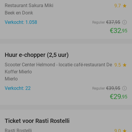
Restaurant Sakura Miki
9.7
star
Beek en Donk
Verkocht: 1.058
€37
,95
Regulier
€32
,95
favorite_border
Huur e-chopper (2,5 uur)
25%
Scooter Center Helmond - locatie café-restaurant De
9.5
star
Koffer Mierlo
Mierlo
Verkocht: 22
€39
,95
Regulier
€29
,95
favorite_border
Ticket voor Rasti Rostelli
20%
NEW
TODAY
Rasti Rostelli
9.0
star