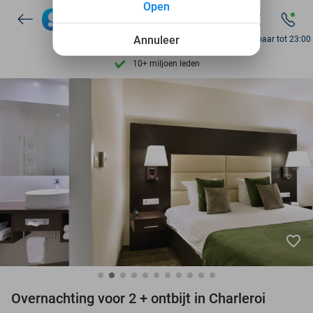
Open
7 dagen per week beschikbaar
10+ miljoen leden
Annuleer
Bereikbaar tot 23:00
9,4
op basis van
206.453 reviews
Ontdek 15.000+ deals
7 dagen per week beschikbaar
10+ miljoen leden
favorite_border
Overnachting voor 2 + ontbijt in Charleroi