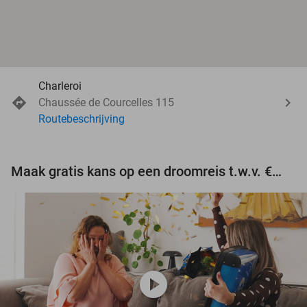
Charleroi
Chaussée de Courcelles 115
Routebeschrijving
Maak gratis kans op een droomreis t.w.v. €3.000!
play_circle