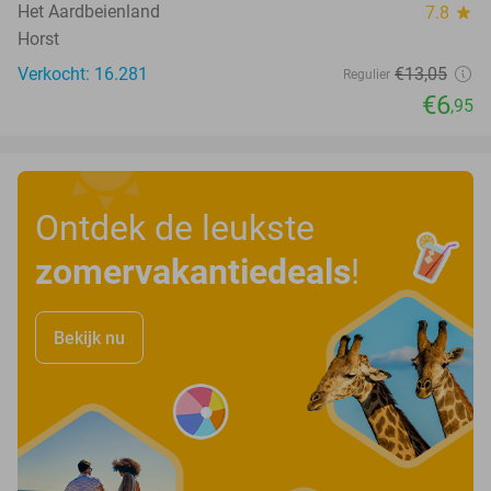
Het Aardbeienland
7.8
star
Horst
Verkocht: 16.281
€13
,05
Regulier
€6
,95
Ontdek de leukste
zomervakantiedeals
!
Bekijk nu