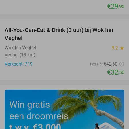
€29
,95
favorite_border
All-You-Can-Eat & Drink (3 uur) bij Wok Inn
24%
Veghel
Wok Inn Veghel
9.2
star
Veghel (13 km)
Verkocht: 719
€42
,60
Regulier
€32
,50
Win gratis
een droomreis
t.w.v. €3.000