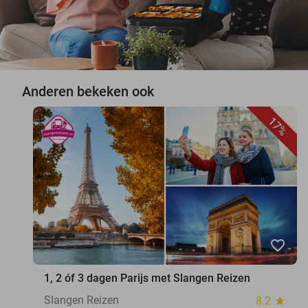
Anderen bekeken ook
17%
favorite_border
1, 2 óf 3 dagen Parijs met Slangen Reizen
Slangen Reizen
8.2
star