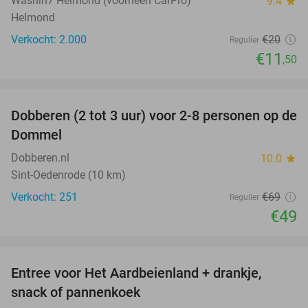
Washin7 Helmond (voorheen CarPro)
9.4
star
Helmond
Verkocht: 2.000
€20
Regulier
€11
,50
favorite_border
Dobberen (2 tot 3 uur) voor 2-8 personen op de
29%
Dommel
Dobberen.nl
10.0
star
Sint-Oedenrode (10 km)
Verkocht: 251
€69
Regulier
€49
favorite_border
Entree voor Het Aardbeienland + drankje,
47%
snack of pannenkoek