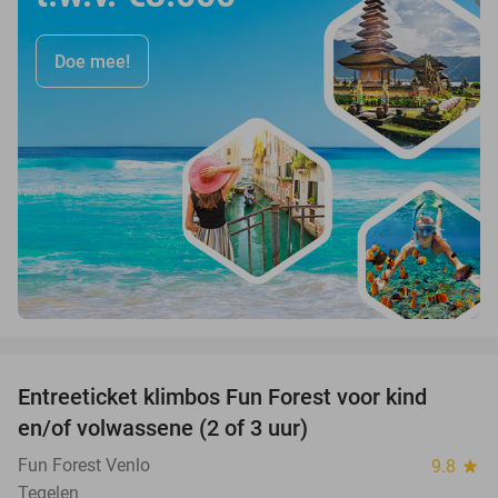
Doe mee!
favorite_border
Entreeticket klimbos Fun Forest voor kind
20%
en/of volwassene (2 of 3 uur)
Fun Forest Venlo
9.8
star
Tegelen