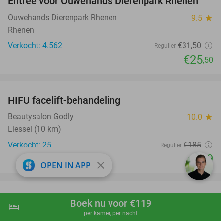
Entree voor Ouwehands Dierenpark Rhenen
19%
Ouwehands Dierenpark Rhenen
9.5
star
Rhenen
Verkocht: 4.562
€31
,50
Regulier
€25
,50
favorite_border
HIFU facelift-behandeling
68%
Beautysalon Godly
10.0
star
Liessel (10 km)
Verkocht: 25
€185
Regulier
€59
close
OPEN IN APP
favorite_border
4-gangen keuzediner bij Restaurant Black
34%
Boek nu voor €119
hotel
shopping_cart
Boek nu
navigate_next
Stone
per kamer, per nacht