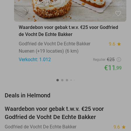
favorite_border
Waardebon voor gebak t.w.v. €25 voor Godfried
de Vocht De Echte Bakker
Godfried de Vocht De Echte Bakker
9.6
star
Nuenen (+19 locaties) (6 km)
Verkocht: 1.012
€25
Regulier
€11
,99
favorite_border
Deals in Helmond
Waardebon voor gebak t.w.v. €25 voor
52%
Godfried de Vocht De Echte Bakker
Godfried de Vocht De Echte Bakker
9.6
star