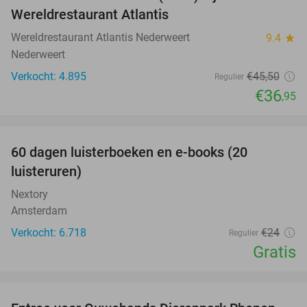
19%
Wereldrestaurant Atlantis
Wereldrestaurant Atlantis Nederweert
9.4
star
Nederweert
Verkocht: 4.895
€45
,50
Regulier
€36
,95
favorite_border
100%
60 dagen luisterboeken en e-books (20
luisteruren)
Nextory
Amsterdam
Verkocht: 6.718
€24
Regulier
Gratis
favorite_border