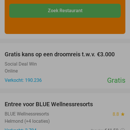
Zoek Restaurant
favorite_border
Gratis kans op een droomreis t.w.v. €3.000
Social Deal Win
Online
Gratis
Verkocht: 190.236
favorite_border
Entree voor BLUE Wellnessresorts
48%
BLUE Wellnessresorts
8.8
star
Helmond (+4 locaties)