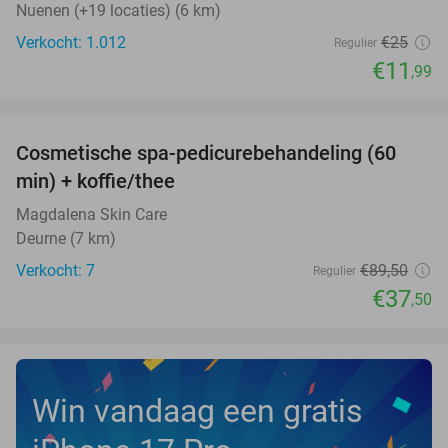
Nuenen (+19 locaties) (6 km)
Verkocht: 1.012
€25
Regulier
€11
,99
favorite_border
Cosmetische spa-pedicurebehandeling (60
58%
NEW
min) + koffie/thee
TODAY
Magdalena Skin Care
Deurne (7 km)
Verkocht: 7
€89
,50
Regulier
€37
,50
Win vandaag een gratis