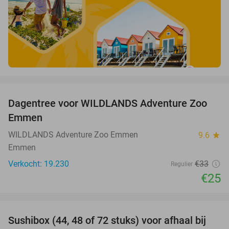
favorite_border
Dagentree voor WILDLANDS Adventure Zoo
24%
Emmen
WILDLANDS Adventure Zoo Emmen
9.6
star
Emmen
Verkocht: 19.230
€33
Regulier
€25
favorite_border
Sushibox (44, 48 of 72 stuks) voor afhaal bij
45%