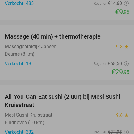
Verkocht: 435
€14
,60
Regulier
€9
,95
favorite_border
Massage (40 min) + thermotherapie
56%
Massagepraktijk Jansen
9.8
star
Deurne (8 km)
Verkocht: 18
€68
,50
Regulier
€29
,95
favorite_border
All-You-Can-Eat sushi (2 uur) bij Mesi Sushi
21%
Kruisstraat
Mesi Sushi Kruisstraat
9.6
star
Eindhoven (10 km)
Verkocht: 332
€37
,95
Regulier