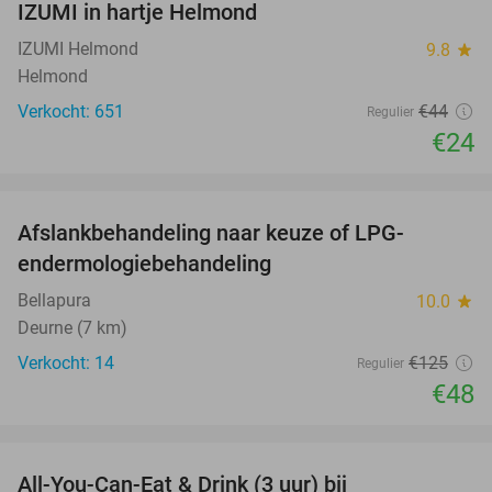
IZUMI in hartje Helmond
IZUMI Helmond
9.8
star
Helmond
Verkocht: 651
€44
Regulier
€24
favorite_border
Afslankbehandeling naar keuze of LPG-
62%
endermologiebehandeling
Bellapura
10.0
star
Deurne (7 km)
Verkocht: 14
€125
Regulier
€48
favorite_border
All-You-Can-Eat & Drink (3 uur) bij