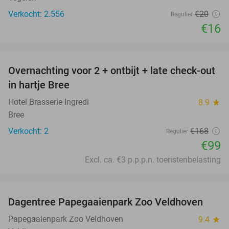
Verkocht: 2.556
€20
Regulier
€16
favorite_border
Overnachting voor 2 + ontbijt + late check-out
41%
NEW
in hartje Bree
TODAY
Hotel Brasserie Ingredi
8.9
star
Bree
Verkocht: 2
€168
Regulier
€99
Excl. ca. €3 p.p.p.n. toeristenbelasting
favorite_border
Dagentree Papegaaienpark Zoo Veldhoven
26%
Papegaaienpark Zoo Veldhoven
9.4
star