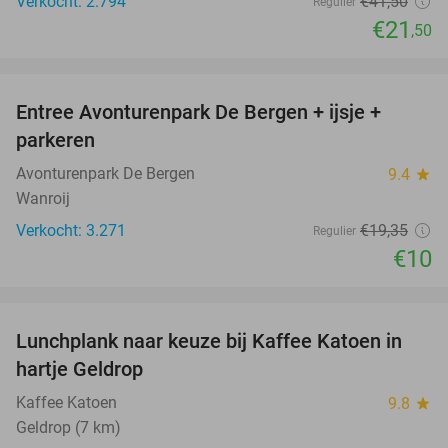
Verkocht: 2.794
€41
,50
Regulier
€21
,50
favorite_border
Entree Avonturenpark De Bergen + ijsje +
48%
parkeren
Avonturenpark De Bergen
9.4
star
Wanroij
Verkocht: 3.271
€19
,35
Regulier
€10
favorite_border
Lunchplank naar keuze bij Kaffee Katoen in
32%
hartje Geldrop
Kaffee Katoen
9.8
star
Geldrop (7 km)