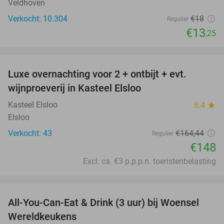
Veldhoven
Verkocht: 10.304
€18
Regulier
€13
,25
favorite_border
Luxe overnachting voor 2 + ontbijt + evt.
10%
wijnproeverij in Kasteel Elsloo
Kasteel Elsloo
8.4
star
Elsloo
Verkocht: 43
€164
,44
Regulier
€148
Excl. ca. €3 p.p.p.n. toeristenbelasting
favorite_border
All-You-Can-Eat & Drink (3 uur) bij Woensel
15%
Wereldkeukens