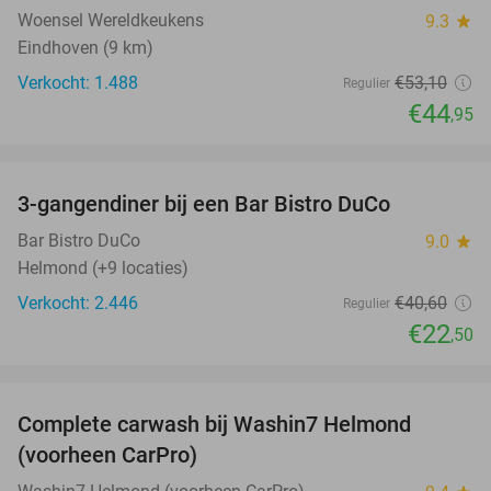
Woensel Wereldkeukens
9.3
star
Eindhoven (9 km)
Verkocht: 1.488
€53
,10
Regulier
€44
,95
favorite_border
3-gangendiner bij een Bar Bistro DuCo
45%
Bar Bistro DuCo
9.0
star
Helmond (+9 locaties)
Verkocht: 2.446
€40
,60
Regulier
€22
,50
favorite_border
Complete carwash bij Washin7 Helmond
43%
(voorheen CarPro)