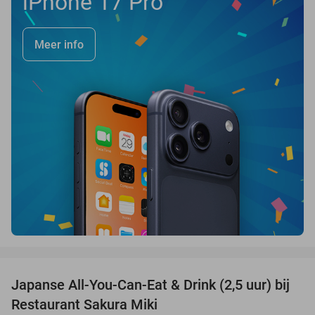
iPhone 17 Pro
Meer info
favorite_border
Japanse All-You-Can-Eat & Drink (2,5 uur) bij
13%
Restaurant Sakura Miki