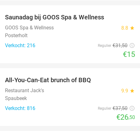
favorite_border
Saunadag bij GOOS Spa & Wellness
52%
GOOS Spa & Wellness
8.8
star
Posterholt
Verkocht: 216
€31
,50
Regulier
€15
favorite_border
All-You-Can-Eat brunch of BBQ
29%
Restaurant Jack's
9.9
star
Spaubeek
Verkocht: 816
€37
,50
Regulier
€26
,50
favorite_border