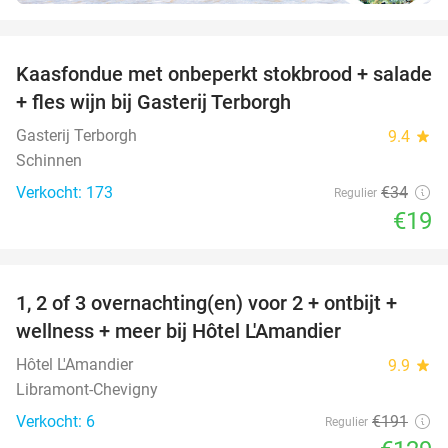
favorite_border
Kaasfondue met onbeperkt stokbrood + salade
44%
+ fles wijn bij Gasterij Terborgh
Gasterij Terborgh
9.4
star
Schinnen
Verkocht: 173
€34
Regulier
€19
favorite_border
1, 2 of 3 overnachting(en) voor 2 + ontbijt +
32%
NEW
wellness + meer bij Hôtel L'Amandier
TODAY
Hôtel L'Amandier
9.9
star
Libramont-Chevigny
Verkocht: 6
€191
Regulier