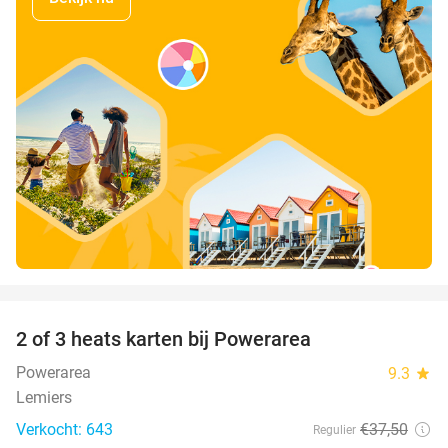
favorite_border
2 of 3 heats karten bij Powerarea
32%
Powerarea
9.3
star
Lemiers
Verkocht: 643
€37
,50
Regulier