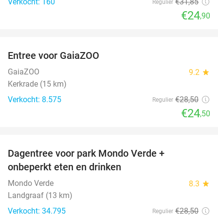
Verkocht: 160
€31
,85
Regulier
€24
,90
favorite_border
Entree voor GaiaZOO
14%
GaiaZOO
9.2
star
Kerkrade (15 km)
Verkocht: 8.575
€28
,50
Regulier
€24
,50
favorite_border
Dagentree voor park Mondo Verde +
25%
onbeperkt eten en drinken
Mondo Verde
8.3
star
Landgraaf (13 km)
Verkocht: 34.795
€28
,50
Regulier