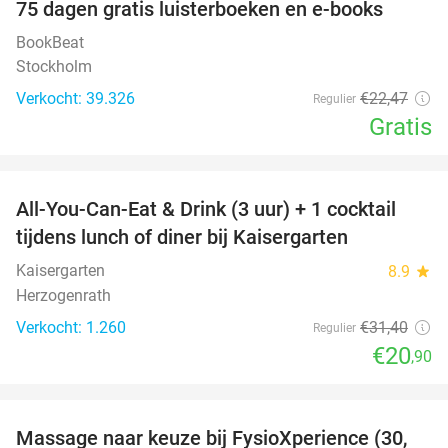
100%
75 dagen gratis luisterboeken en e-books
BookBeat
Stockholm
Verkocht: 39.326
€22
,47
Regulier
Gratis
favorite_border
All-You-Can-Eat & Drink (3 uur) + 1 cocktail
33%
tijdens lunch of diner bij Kaisergarten
Kaisergarten
8.9
star
Herzogenrath
Verkocht: 1.260
€31
,40
Regulier
€20
,90
favorite_border
Massage naar keuze bij FysioXperience (30,
44%