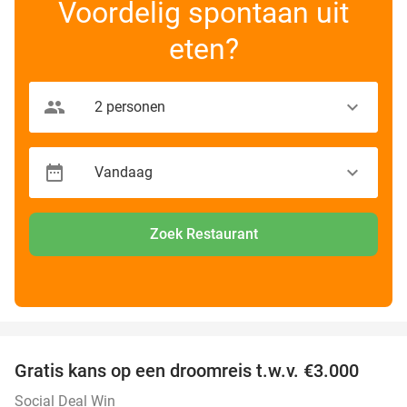
Voordelig spontaan uit
eten?
Zoek Restaurant
favorite_border
Gratis kans op een droomreis t.w.v. €3.000
Social Deal Win