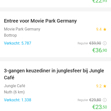
€22
,95
favorite_border
Entree voor Movie Park Germany
38%
Movie Park Germany
9.4
star
Bottrop
Verkocht: 5.787
€59
,90
Regulier
€36
,90
favorite_border
3-gangen keuzediner in junglesfeer bij Jungle
21%
Café
Jungle Café
9.2
star
Nuth (6 km)
Verkocht: 1.338
€29
,80
Regulier
€23
,50