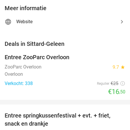
Meer informatie
Website
favorite_border
Deals in Sittard-Geleen
Entree ZooParc Overloon
34%
NEW
TODAY
ZooParc Overloon
9.7
star
Overloon
Verkocht: 338
€25
Regulier
€16
,50
favorite_border
Entree springkussenfestival + evt. + friet,
50%
NEW
snack en drankje
TODAY