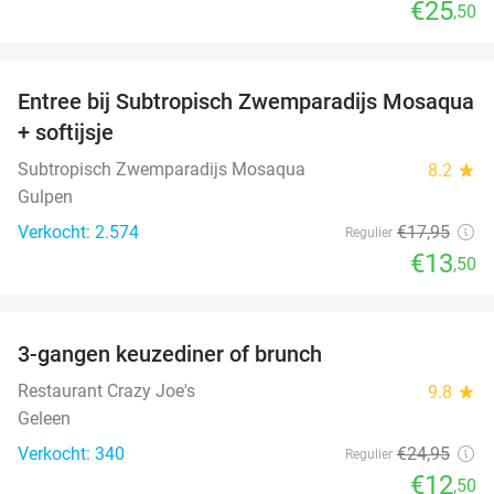
€25
,50
favorite_border
Entree bij Subtropisch Zwemparadijs Mosaqua
25%
+ softijsje
Subtropisch Zwemparadijs Mosaqua
8.2
star
Gulpen
Verkocht: 2.574
€17
,95
Regulier
€13
,50
favorite_border
3-gangen keuzediner of brunch
50%
Restaurant Crazy Joe's
9.8
star
Geleen
Verkocht: 340
€24
,95
Regulier
€12
,50