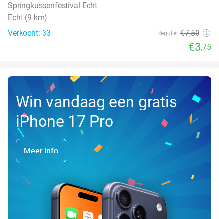
Springkussenfestival Echt
Echt (9 km)
Verkocht: 33
€7
,50
Regulier
€3
,75
Win vandaag een gratis
iPhone 17 Pro
Meer info