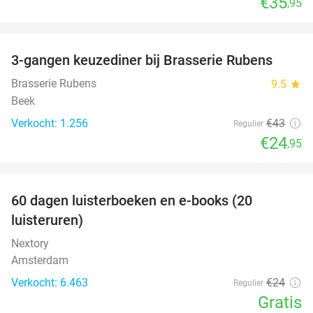
€35
,95
favorite_border
3-gangen keuzediner bij Brasserie Rubens
42%
Brasserie Rubens
9.5
star
Beek
Verkocht: 1.256
€43
Regulier
€24
,95
favorite_border
100%
60 dagen luisterboeken en e-books (20
luisteruren)
Nextory
Amsterdam
Verkocht: 6.463
€24
Regulier
Gratis