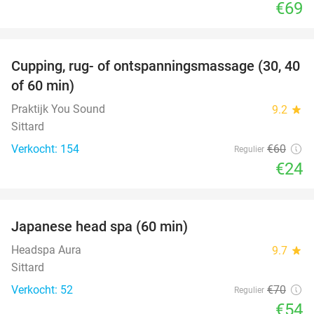
€69
favorite_border
Cupping, rug- of ontspanningsmassage (30, 40
60%
of 60 min)
Praktijk You Sound
9.2
star
Sittard
Verkocht: 154
€60
Regulier
€24
favorite_border
Japanese head spa (60 min)
23%
Headspa Aura
9.7
star
Sittard
Verkocht: 52
€70
Regulier
€54