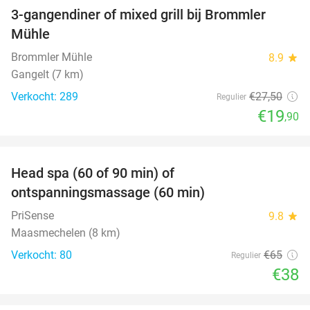
3-gangendiner of mixed grill bij Brommler
28%
Mühle
Brommler Mühle
8.9
star
Gangelt (7 km)
Verkocht: 289
€27
,50
Regulier
€19
,90
favorite_border
Head spa (60 of 90 min) of
42%
ontspanningsmassage (60 min)
PriSense
9.8
star
Maasmechelen (8 km)
Verkocht: 80
€65
Regulier
€38