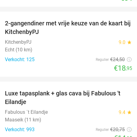
favorite_border
2-gangendiner met vrije keuze van de kaart bij
23%
KitchenbyPJ
KitchenbyPJ
9.0
star
Echt (10 km)
Verkocht: 125
€24
,50
Regulier
€18
,95
favorite_border
Luxe tapasplank + glas cava bij Fabulous 't
28%
Eilandje
Fabulous ´t Eilandje
9.4
star
Maaseik (11 km)
Verkocht: 993
€20
,75
Regulier