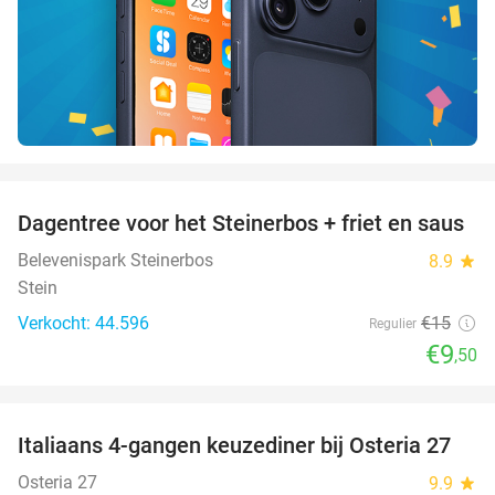
favorite_border
Dagentree voor het Steinerbos + friet en saus
37%
Belevenispark Steinerbos
8.9
star
Stein
Verkocht: 44.596
€15
Regulier
€9
,50
favorite_border
Italiaans 4-gangen keuzediner bij Osteria 27
41%
Osteria 27
9.9
star