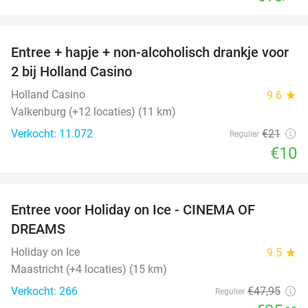
favorite_border
Entree + hapje + non-alcoholisch drankje voor
52%
2 bij Holland Casino
Holland Casino
9.6
star
Valkenburg (+12 locaties) (11 km)
Verkocht: 11.072
€21
Regulier
€10
favorite_border
Entree voor Holiday on Ice - CINEMA OF
25%
DREAMS
Holiday on Ice
9.5
star
Maastricht (+4 locaties) (15 km)
Verkocht: 266
€47
,95
Regulier