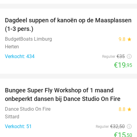
favorite_border
Dagdeel suppen of kanoën op de Maasplassen
43%
(1-3 pers.)
BudgetBoats Limburg
9.8
star
Herten
Verkocht: 434
€35
Regulier
€19
,95
favorite_border
Bungee Super Fly Workshop of 1 maand
52%
onbeperkt dansen bij Dance Studio On Fire
Dance Studio On Fire
8.8
star
Sittard
Verkocht: 51
€32
,50
Regulier
€15
,50