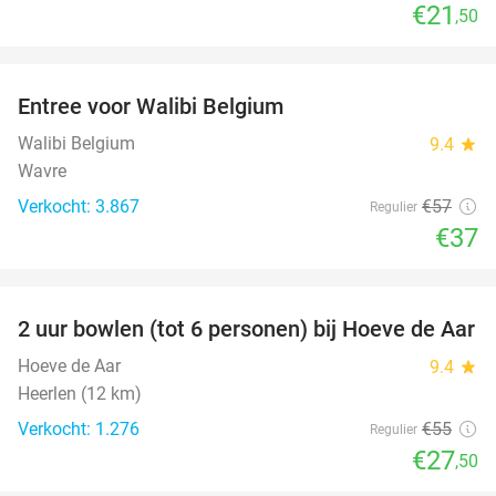
€21
,50
favorite_border
Entree voor Walibi Belgium
35%
Walibi Belgium
9.4
star
Wavre
Verkocht: 3.867
€57
Regulier
€37
favorite_border
2 uur bowlen (tot 6 personen) bij Hoeve de Aar
50%
Hoeve de Aar
9.4
star
Heerlen (12 km)
Verkocht: 1.276
€55
Regulier
€27
,50