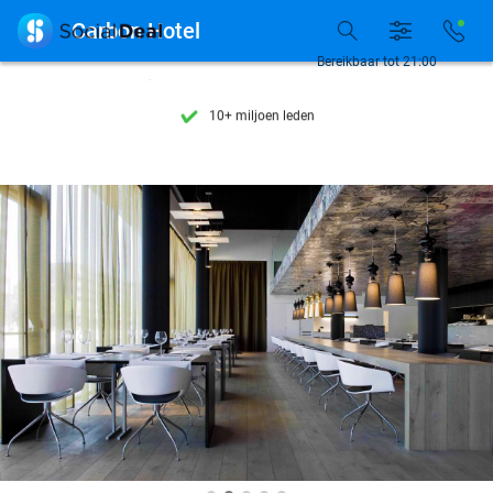
Ontdek 15.000+ deals

Carbon Hotel
7 dagen per week beschikbaar
Bereikbaar tot 21:00
10+ miljoen leden
9,4
op basis van
206.274 reviews
Ontdek 15.000+ deals
7 dagen per week beschikbaar
10+ miljoen leden