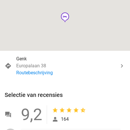
hotel
Genk
Europalaan 38
Routebeschrijving
Selectie van recensies
9,2
164