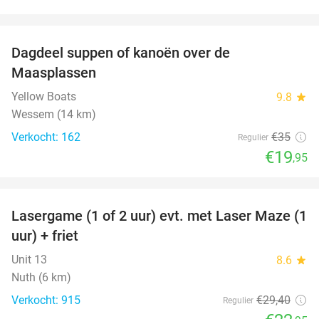
favorite_border
Dagdeel suppen of kanoën over de
43%
Maasplassen
Yellow Boats
9.8
star
Wessem (14 km)
Verkocht: 162
€35
Regulier
€19
,95
favorite_border
Lasergame (1 of 2 uur) evt. met Laser Maze (1
22%
uur) + friet
Unit 13
8.6
star
Nuth (6 km)
Verkocht: 915
€29
,40
Regulier