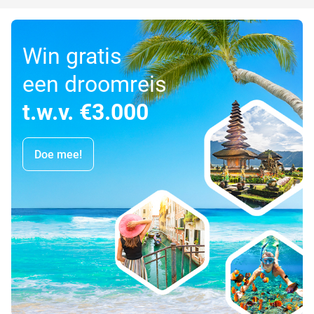
Win gratis
een droomreis
t.w.v. €3.000
Doe mee!