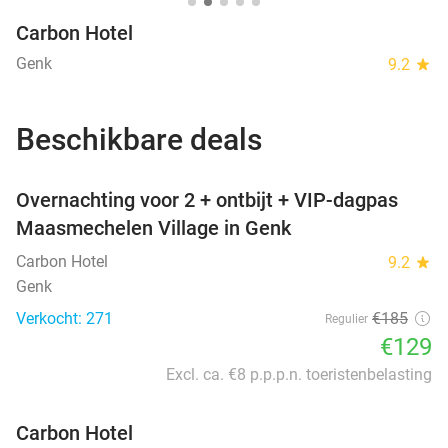
Carbon Hotel
Genk
9.2
star
Beschikbare deals
favorite_border
Overnachting voor 2 + ontbijt + VIP-dagpas
Maasmechelen Village in Genk
Carbon Hotel
9.2
star
Genk
Verkocht: 271
€185
Regulier
€129
Excl. ca. €8 p.p.p.n. toeristenbelasting
Carbon Hotel