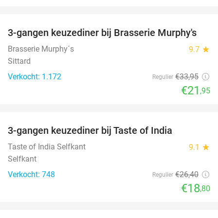
favorite_border
3-gangen keuzediner bij Brasserie Murphy's
35%
Brasserie Murphy´s
9.7
star
Sittard
Verkocht: 1.172
€33
,95
Regulier
€21
,95
favorite_border
3-gangen keuzediner bij Taste of India
29%
Taste of India Selfkant
9.1
star
Selfkant
Verkocht: 748
€26
,40
Regulier
€18
,80
favorite_border