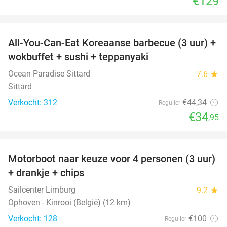
€129
favorite_border
All-You-Can-Eat Koreaanse barbecue (3 uur) +
21%
wokbuffet + sushi + teppanyaki
Ocean Paradise Sittard
7.6
star
Sittard
Verkocht: 312
€44
,34
Regulier
€34
,95
favorite_border
Motorboot naar keuze voor 4 personen (3 uur)
31%
+ drankje + chips
Sailcenter Limburg
9.2
star
Ophoven - Kinrooi (België) (12 km)
Verkocht: 128
€100
Regulier