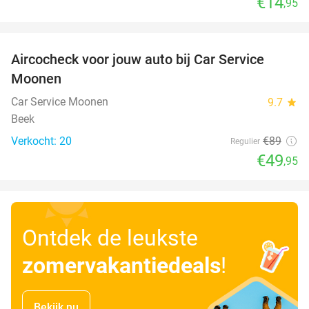
€14
,95
favorite_border
Aircocheck voor jouw auto bij Car Service
44%
Moonen
Car Service Moonen
9.7
star
Beek
Verkocht: 20
€89
Regulier
€49
,95
Ontdek de leukste
zomervakantiedeals
!
Bekijk nu