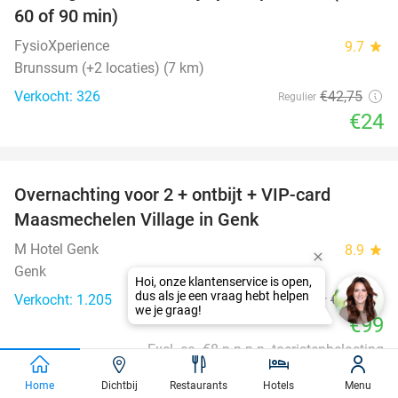
60 of 90 min)
FysioXperience
9.7
star
Brunssum (+2 locaties) (7 km)
Verkocht: 326
€42
,75
Regulier
€24
favorite_border
Overnachting voor 2 + ontbijt + VIP-card
45%
Maasmechelen Village in Genk
M Hotel Genk
8.9
star
Genk
Verkocht: 1.205
€180
Regulier
€99
Excl. ca. €8 p.p.p.n. toeristenbelasting
favorite_border
Home
Dichtbij
Restaurants
Hotels
Menu