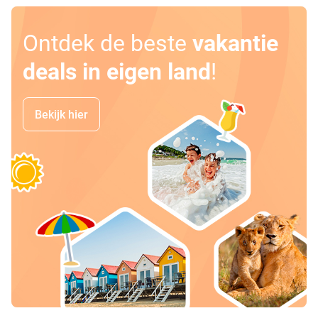
Ontdek de beste
vakantie
deals in eigen land
!
Bekijk hier