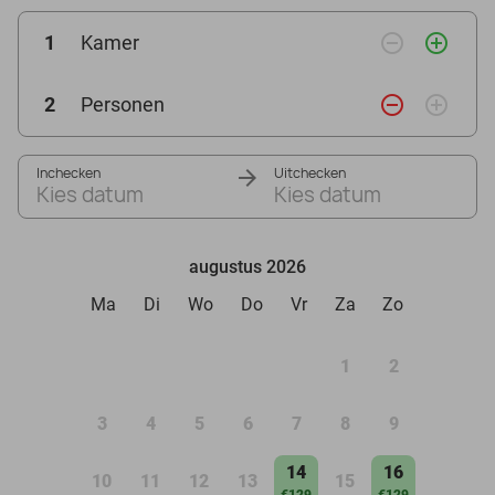
remove_circle_outline
add_circle_outline
1
Kamer
remove_circle_outline
add_circle_outline
2
Personen
Inchecken
Uitchecken
Kies datum
Kies datum
augustus 2026
Ma
Di
Wo
Do
Vr
Za
Zo
1
2
3
4
5
6
7
8
9
14
16
10
11
12
13
15
€129
€129