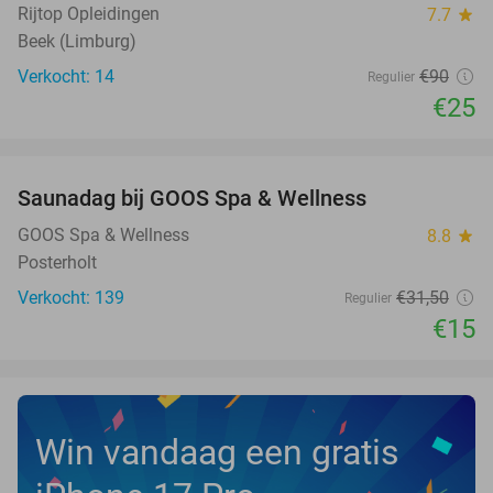
Rijtop Opleidingen
7.7
star
Beek (Limburg)
Verkocht: 14
€90
Regulier
€25
favorite_border
Saunadag bij GOOS Spa & Wellness
52%
NEW
TODAY
GOOS Spa & Wellness
8.8
star
Posterholt
Verkocht: 139
€31
,50
Regulier
€15
Win vandaag een gratis