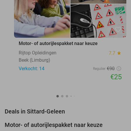
favorite_border
Motor- of autorijlespakket naar keuze
Rijtop Opleidingen
7.7
star
Beek (Limburg)
Verkocht: 14
€90
Regulier
€25
favorite_border
Deals in Sittard-Geleen
Motor- of autorijlespakket naar keuze
72%