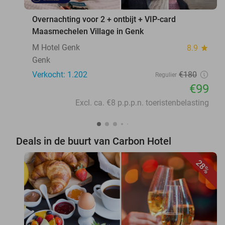
Overnachting voor 2 + ontbijt + VIP-card
Maasmechelen Village in Genk
M Hotel Genk
8.9
star
Genk
Verkocht: 1.202
€180
Regulier
€99
Excl. ca. €8 p.p.p.n. toeristenbelasting
Deals in de buurt van Carbon Hotel
28%