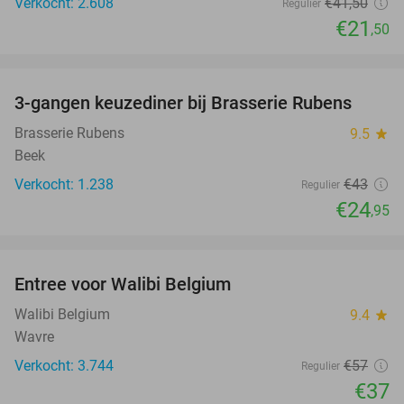
Verkocht: 2.608
€41
,50
Regulier
€21
,50
favorite_border
3-gangen keuzediner bij Brasserie Rubens
42%
Brasserie Rubens
9.5
star
Beek
Verkocht: 1.238
€43
Regulier
€24
,95
favorite_border
Entree voor Walibi Belgium
35%
Walibi Belgium
9.4
star
Wavre
Verkocht: 3.744
€57
Regulier
€37