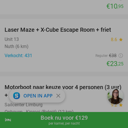
€10
,95
favorite_border
Laser Maze + X-Cube Escape Room + friet
39%
Unit 13
8.6
star
Nuth (6 km)
Verkocht: 431
€38
Regulier
€23
,25
favorite_border
Motorboot naar keuze voor 4 personen (3 uur)
31%
+ drankje + chips
close
OPEN IN APP
Sailcenter Limburg
9.2
star
Ophoven - Kinrooi (België) (12 km)
Boek nu voor €129
hotel
shopping_cart
Boek nu
navigate_next
Verkocht: 121
€100
Regulier
per kamer, per nacht