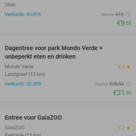
Stein
Verkocht: 43.816
€15
Regulier
€9
,50
favorite_border
Dagentree voor park Mondo Verde +
25%
onbeperkt eten en drinken
Mondo Verde
8.3
star
Landgraaf (13 km)
Verkocht: 32.859
€28
,50
Regulier
€21
,50
favorite_border
Entree voor GaiaZOO
14%
GaiaZOO
9.2
star
Kerkrade (15 km)