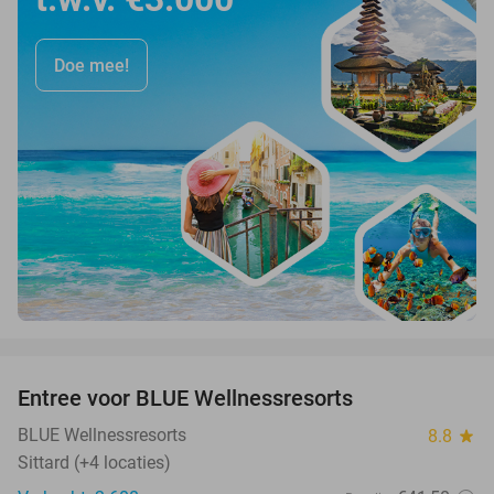
Doe mee!
favorite_border
Entree voor BLUE Wellnessresorts
48%
BLUE Wellnessresorts
8.8
star
Sittard (+4 locaties)