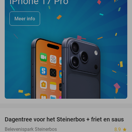
iPhone 17 Pro
Meer info
favorite_border
Dagentree voor het Steinerbos + friet en saus
37%
Belevenispark Steinerbos
8.9
star