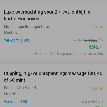
Luxe overnachting voor 2 + evt. ontbijt in
14%
hartje Eindhoven
Mariënhage Boutique Hotel
9.6
star
Eindhoven
Verkocht: 1.085
€111
,25
Regulier
€96
,25
Excl. ca. €5,25 p.p.p.n. toeristenbelasting
favorite_border
Cupping, rug- of ontspanningsmassage (30, 40
60%
of 60 min)
Praktijk You Sound
10.0
star
Sittard
Verkocht: 150
€60
Regulier