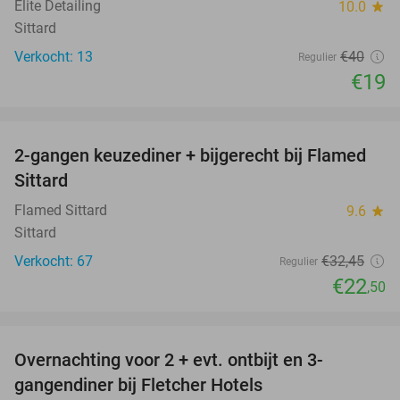
Elite Detailing
10.0
star
Sittard
Verkocht: 13
€40
Regulier
€19
favorite_border
2-gangen keuzediner + bijgerecht bij Flamed
31%
Sittard
Flamed Sittard
9.6
star
Sittard
Verkocht: 67
€32
,45
Regulier
€22
,50
favorite_border
Overnachting voor 2 + evt. ontbijt en 3-
gangendiner bij Fletcher Hotels