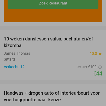
Zoek Restaurant
favorite_border
10 weken danslessen salsa, bachata en/of
56%
kizomba
James Thomas
10.0
star
Sittard
Verkocht: 12
€100
Regulier
€44
favorite_border
Handwas + drogen auto of interieurbeurt voor
53%
voertuiggrootte naar keuze