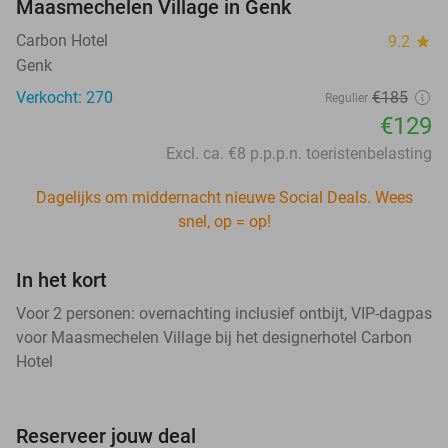
Maasmechelen Village in Genk
Carbon Hotel
9.2
star
Genk
Verkocht: 270
€185
Regulier
€129
Excl. ca. €8 p.p.p.n. toeristenbelasting
Dagelijks om middernacht nieuwe Social Deals. Wees
snel, op = op!
In het kort
Voor 2 personen: overnachting inclusief ontbijt, VIP-dagpas
voor Maasmechelen Village bij het designerhotel Carbon
Hotel
Reserveer jouw deal