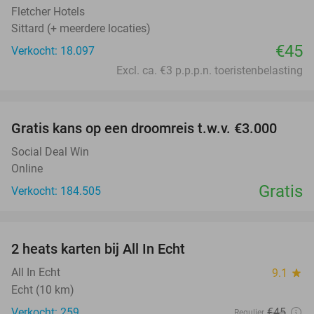
Fletcher Hotels
Sittard (+ meerdere locaties)
€45
Verkocht: 18.097
Excl. ca. €3 p.p.p.n. toeristenbelasting
favorite_border
Gratis kans op een droomreis t.w.v. €3.000
Social Deal Win
Online
Gratis
Verkocht: 184.505
favorite_border
2 heats karten bij All In Echt
39%
All In Echt
9.1
star
Echt (10 km)
Verkocht: 259
€45
Regulier