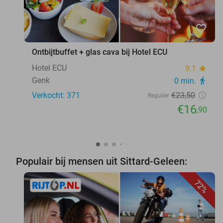
favorite_border
Ontbijtbuffet + glas cava bij Hotel ECU
Hotel ECU
9.1
star
Genk
0 min.
directions_walk
Verkocht: 371
€23
,50
Regulier
€16
,90
Populair bij mensen uit Sittard-Geleen:
72%