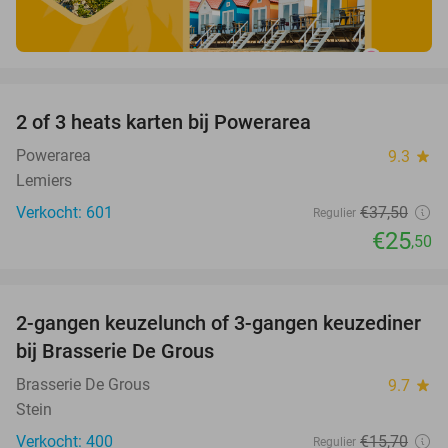
favorite_border
2 of 3 heats karten bij Powerarea
32%
Powerarea
9.3
star
Lemiers
Verkocht: 601
€37
,50
Regulier
€25
,50
favorite_border
2-gangen keuzelunch of 3-gangen keuzediner
30%
bij Brasserie De Grous
Brasserie De Grous
9.7
star
Stein
Verkocht: 400
€15
,70
Regulier