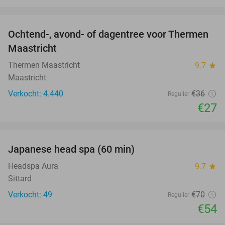
favorite_border
Ochtend-, avond- of dagentree voor Thermen
25%
Maastricht
Thermen Maastricht
9.7
star
Maastricht
Verkocht: 4.440
€36
Regulier
€27
favorite_border
Japanese head spa (60 min)
23%
Headspa Aura
9.7
star
Sittard
Verkocht: 49
€70
Regulier
€54
favorite_border