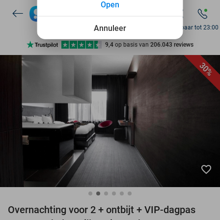
7 dagen per week beschikbaar
Open
10+ miljoen leden
Annuleer
Bereikbaar tot 23:00
9,4
op basis van
206.043 reviews
Ontdek 15.000+ deals
30%
7 dagen per week beschikbaar
10+ miljoen leden
favorite_border
Overnachting voor 2 + ontbijt + VIP-dagpas