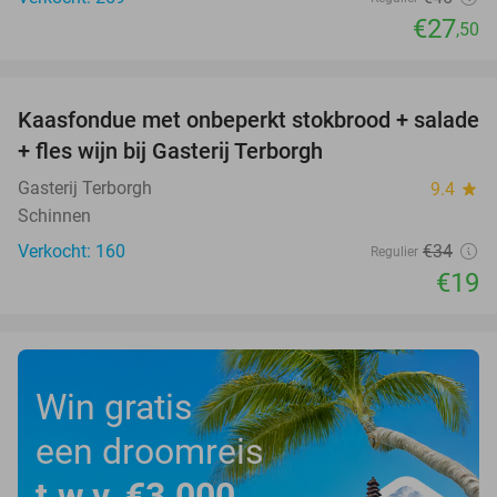
€27
,50
favorite_border
Kaasfondue met onbeperkt stokbrood + salade
44%
+ fles wijn bij Gasterij Terborgh
Gasterij Terborgh
9.4
star
Schinnen
Verkocht: 160
€34
Regulier
€19
Win gratis
een droomreis
t.w.v. €3.000