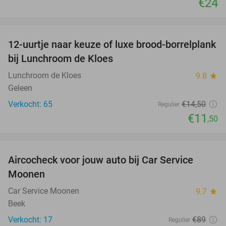
€24
favorite_border
12-uurtje naar keuze of luxe brood-borrelplank
21%
bij Lunchroom de Kloes
Lunchroom de Kloes
9.8
star
Geleen
Verkocht: 65
€14
,50
Regulier
€11
,50
favorite_border
Aircocheck voor jouw auto bij Car Service
44%
Moonen
Car Service Moonen
9.7
star
Beek
Verkocht: 17
€89
Regulier