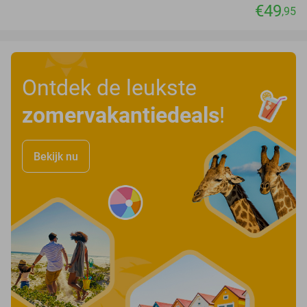
€49
,95
Ontdek de leukste
zomervakantiedeals
!
Bekijk nu