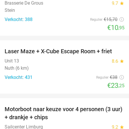
Brasserie De Grous
9.7
star
Stein
Verkocht: 388
€15
,70
Regulier
€10
,95
favorite_border
Laser Maze + X-Cube Escape Room + friet
39%
Unit 13
8.6
star
Nuth (6 km)
Verkocht: 431
€38
Regulier
€23
,25
favorite_border
Motorboot naar keuze voor 4 personen (3 uur)
31%
+ drankje + chips
Sailcenter Limburg
9.2
star