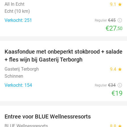
All In Echt
9.1
star
Echt (10 km)
Verkocht: 251
€45
Regulier
€27
,50
favorite_border
Kaasfondue met onbeperkt stokbrood + salade
44%
+ fles wijn bij Gasterij Terborgh
Gasterij Terborgh
9.4
star
Schinnen
Verkocht: 154
€34
Regulier
€19
favorite_border
Entree voor BLUE Wellnessresorts
48%
BLUE Wellnessresorts
8.8
star