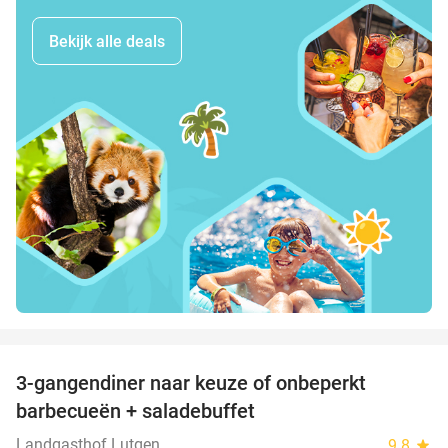
Bekijk alle deals
favorite_border
3-gangendiner naar keuze of onbeperkt
42%
barbecueën + saladebuffet
Landgasthof Lutgen
9.8
star