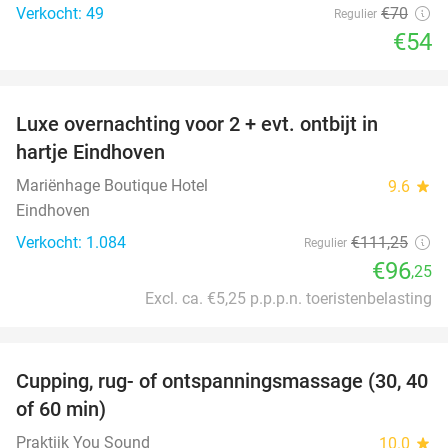
Verkocht: 49
€70
Regulier
€54
favorite_border
Luxe overnachting voor 2 + evt. ontbijt in
14%
hartje Eindhoven
Mariënhage Boutique Hotel
9.6
star
Eindhoven
Verkocht: 1.084
€111
,25
Regulier
€96
,25
Excl. ca. €5,25 p.p.p.n. toeristenbelasting
favorite_border
Cupping, rug- of ontspanningsmassage (30, 40
60%
of 60 min)
Praktijk You Sound
10.0
star