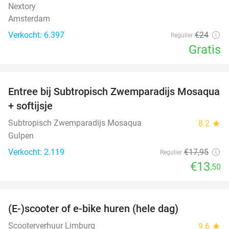
Nextory
Amsterdam
Verkocht: 6.397
€24
Regulier
Gratis
favorite_border
Entree bij Subtropisch Zwemparadijs Mosaqua
25%
+ softijsje
Subtropisch Zwemparadijs Mosaqua
8.2
star
Gulpen
Verkocht: 2.119
€17
,95
Regulier
€13
,50
favorite_border
(E-)scooter of e-bike huren (hele dag)
25%
Scooterverhuur Limburg
9.6
star