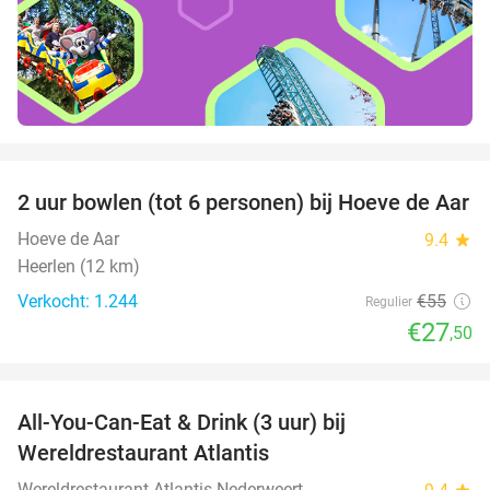
favorite_border
2 uur bowlen (tot 6 personen) bij Hoeve de Aar
50%
Hoeve de Aar
9.4
star
Heerlen (12 km)
Verkocht: 1.244
€55
Regulier
€27
,50
favorite_border
All-You-Can-Eat & Drink (3 uur) bij
19%
Wereldrestaurant Atlantis
Wereldrestaurant Atlantis Nederweert
star