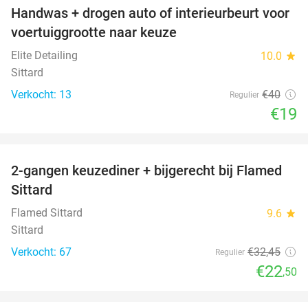
Handwas + drogen auto of interieurbeurt voor
53%
voertuiggrootte naar keuze
Elite Detailing
10.0
star
Sittard
Verkocht: 13
€40
Regulier
€19
favorite_border
2-gangen keuzediner + bijgerecht bij Flamed
31%
Sittard
Flamed Sittard
9.6
star
Sittard
Verkocht: 67
€32
,45
Regulier
€22
,50
favorite_border