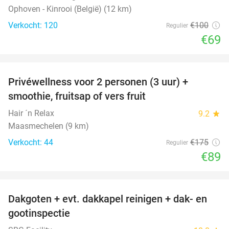
Ophoven - Kinrooi (België) (12 km)
Verkocht: 120
€100
Regulier
€69
favorite_border
Privéwellness voor 2 personen (3 uur) +
49%
smoothie, fruitsap of vers fruit
Hair ´n Relax
9.2
star
Maasmechelen (9 km)
Verkocht: 44
€175
Regulier
€89
favorite_border
Dakgoten + evt. dakkapel reinigen + dak- en
41%
gootinspectie