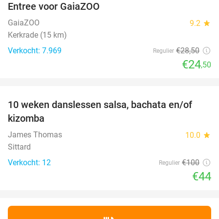
Entree voor GaiaZOO
14%
GaiaZOO
9.2
star
Kerkrade (15 km)
Verkocht: 7.969
€28
,50
Regulier
€24
,50
favorite_border
10 weken danslessen salsa, bachata en/of
56%
kizomba
James Thomas
10.0
star
Sittard
Verkocht: 12
€100
Regulier
€44