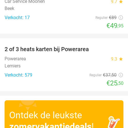
Car Service Moonen
9.7
star
Beek
Verkocht: 17
€89
Regulier
€49
,95
favorite_border
2 of 3 heats karten bij Powerarea
32%
Powerarea
9.3
star
Lemiers
Verkocht: 579
€37
,50
Regulier
€25
,50
Ontdek de leukste
zomervakantiedeals
!