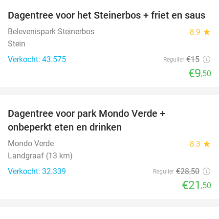
Dagentree voor het Steinerbos + friet en saus
37%
Belevenispark Steinerbos
8.9
star
Stein
Verkocht: 43.575
€15
Regulier
€9
,50
favorite_border
Dagentree voor park Mondo Verde +
25%
onbeperkt eten en drinken
Mondo Verde
8.3
star
Landgraaf (13 km)
Verkocht: 32.339
€28
,50
Regulier
€21
,50
favorite_border