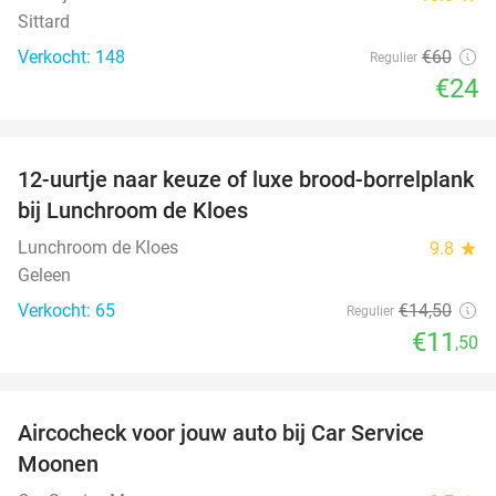
Sittard
Verkocht: 148
€60
Regulier
€24
favorite_border
12-uurtje naar keuze of luxe brood-borrelplank
21%
bij Lunchroom de Kloes
Lunchroom de Kloes
9.8
star
Geleen
Verkocht: 65
€14
,50
Regulier
€11
,50
favorite_border
Aircocheck voor jouw auto bij Car Service
44%
Moonen