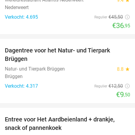
9.4
Nederweert
Verkocht: 4.695
€45
,50
Regulier
€36
,95
favorite_border
Dagentree voor het Natur- und Tierpark
24%
Brüggen
Natur- und Tierpark Brüggen
8.8
star
Brüggen
Verkocht: 4.317
€12
,50
Regulier
€9
,50
favorite_border
Entree voor Het Aardbeienland + drankje,
47%
snack of pannenkoek