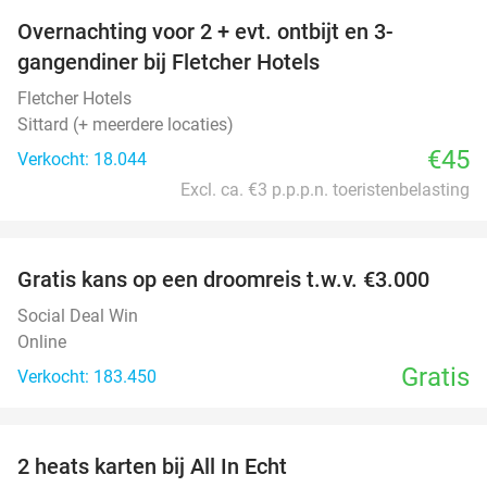
Overnachting voor 2 + evt. ontbijt en 3-
gangendiner bij Fletcher Hotels
Fletcher Hotels
Sittard (+ meerdere locaties)
€45
Verkocht: 18.044
Excl. ca. €3 p.p.p.n. toeristenbelasting
favorite_border
Gratis kans op een droomreis t.w.v. €3.000
Social Deal Win
Online
Gratis
Verkocht: 183.450
favorite_border
2 heats karten bij All In Echt
39%