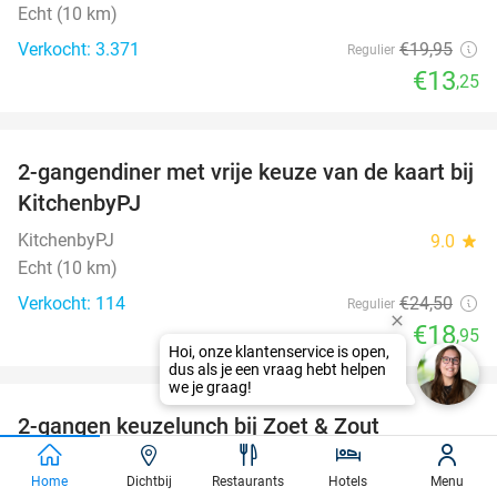
Echt (10 km)
Verkocht: 3.371
€19
,95
Regulier
€13
,25
favorite_border
2-gangendiner met vrije keuze van de kaart bij
23%
KitchenbyPJ
KitchenbyPJ
9.0
star
Echt (10 km)
Verkocht: 114
€24
,50
Regulier
€18
,95
Hoi, onze klantenservice is open,
favorite_border
dus als je een vraag hebt helpen
we je graag!
2-gangen keuzelunch bij Zoet & Zout
48%
Hoensbroek
Home
Dichtbij
Restaurants
Hotels
Menu
Zoet & Zout Hoensbroek
9.4
star