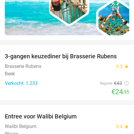
favorite_border
3-gangen keuzediner bij Brasserie Rubens
42%
Brasserie Rubens
9.5
star
Beek
Verkocht: 1.233
€43
Regulier
€24
,95
favorite_border
Entree voor Walibi Belgium
35%
Walibi Belgium
9.4
star
Wavre