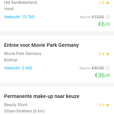
Het Aardbeienland
7.8
star
Horst
Verkocht: 15.760
€13
,05
Regulier
€6
,95
favorite_border
Entree voor Movie Park Germany
38%
Movie Park Germany
9.4
star
Bottrop
Verkocht: 5.545
€59
,90
Regulier
€36
,90
favorite_border
Permanente make-up naar keuze
52%
Beauty Stunt
9.6
star
Dilsen-Stokkem (6 km)