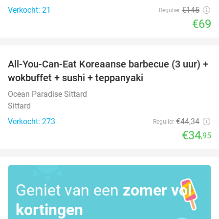
Verkocht: 21
€145
Regulier
€69
favorite_border
All-You-Can-Eat Koreaanse barbecue (3 uur) +
21%
wokbuffet + sushi + teppanyaki
Ocean Paradise Sittard
Sittard
Verkocht: 273
€44
,34
Regulier
€34
,95
Geniet van een
zomer vol
kortingen