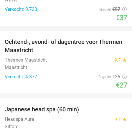
Verkocht: 3.723
€57
Regulier
€37
favorite_border
Ochtend-, avond- of dagentree voor Thermen
25%
Maastricht
Thermen Maastricht
9.7
star
Maastricht
Verkocht: 4.377
€36
Regulier
€27
favorite_border
Japanese head spa (60 min)
23%
Headspa Aura
9.7
star
Sittard