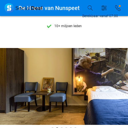
Ontdek 15.000+ deals

De Hoeve van Nunspeet
7 dagen per week beschikbaar
Bereikbaar vanaf 07:00
10+ miljoen leden
9,4
op basis van
205.972 reviews
Ontdek 15.000+ deals
7 dagen per week beschikbaar
10+ miljoen leden