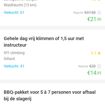
Waldfeucht (13 km)
Verkocht: 61
€37
,50
Regulier
€21
,90
favorite_border
Gehele dag vrij klimmen of 1,5 uur met
25%
instructeur
IVY climbing
9.3
star
Sittard
Verkocht: 41
€20
Regulier
€14
,95
favorite_border
BBQ-pakket voor 5 à 7 personen voor afhaal
35%
bij de slagerij