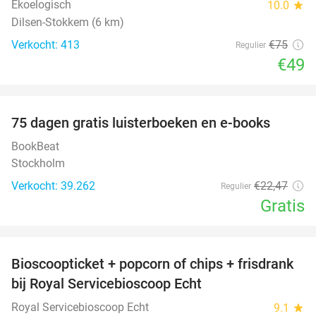
Ekoelogisch
10.0
star
Dilsen-Stokkem (6 km)
Verkocht: 413
€75
Regulier
€49
favorite_border
100%
75 dagen gratis luisterboeken en e-books
BookBeat
Stockholm
Verkocht: 39.262
€22
,47
Regulier
Gratis
favorite_border
Bioscoopticket + popcorn of chips + frisdrank
34%
bij Royal Servicebioscoop Echt
Royal Servicebioscoop Echt
9.1
star