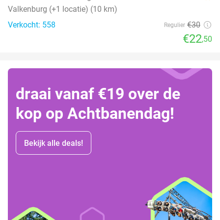
Valkenburg (+1 locatie) (10 km)
Verkocht: 558
€30
Regulier
€22
,50
draai vanaf €19 over de
kop op Achtbanendag!
Bekijk alle deals!