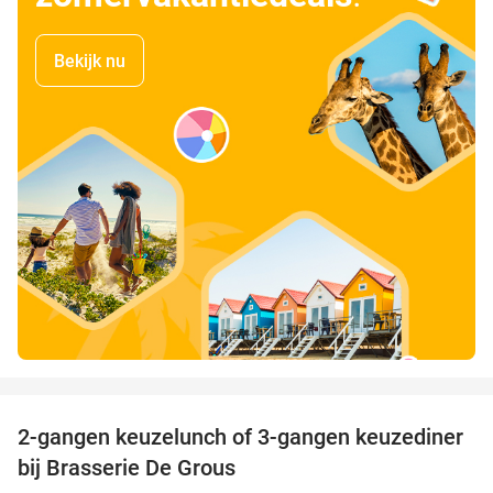
Bekijk nu
favorite_border
2-gangen keuzelunch of 3-gangen keuzediner
30%
bij Brasserie De Grous