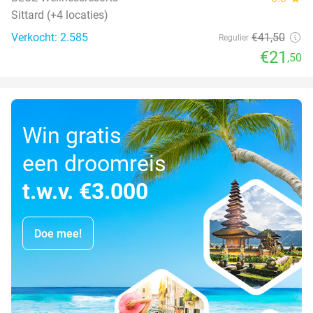
Sittard (+4 locaties)
Verkocht: 2.585
€41
,50
Regulier
€21
,50
Win gratis
een droomreis
t.w.v. €3.000
Doe mee!