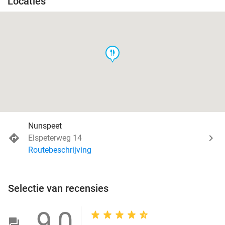
Locaties
food
Nunspeet
Elspeterweg 14
Routebeschrijving
Selectie van recensies
9,0