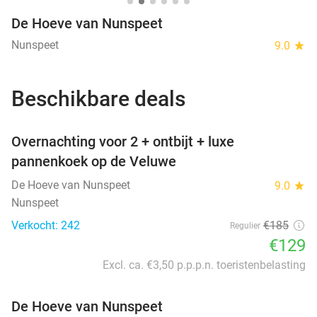
De Hoeve van Nunspeet
Nunspeet
9.0
star
Beschikbare deals
favorite_border
Overnachting voor 2 + ontbijt + luxe
pannenkoek op de Veluwe
De Hoeve van Nunspeet
9.0
star
Nunspeet
Verkocht: 242
€185
Regulier
€129
Excl. ca. €3,50 p.p.p.n. toeristenbelasting
De Hoeve van Nunspeet