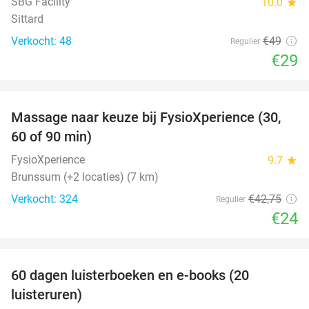
SBG Facility
10.0
star
Sittard
Verkocht: 48
€49
Regulier
€29
favorite_border
Massage naar keuze bij FysioXperience (30,
44%
60 of 90 min)
FysioXperience
9.7
star
Brunssum (+2 locaties) (7 km)
Verkocht: 324
€42
,75
Regulier
€24
favorite_border
100%
60 dagen luisterboeken en e-books (20
luisteruren)