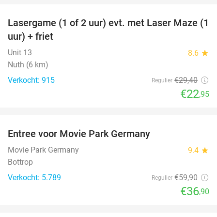
Lasergame (1 of 2 uur) evt. met Laser Maze (1
22%
uur) + friet
Unit 13
8.6
star
Nuth (6 km)
Verkocht: 915
€29
,40
Regulier
€22
,95
favorite_border
Entree voor Movie Park Germany
38%
Movie Park Germany
9.4
star
Bottrop
Verkocht: 5.789
€59
,90
Regulier
€36
,90
favorite_border