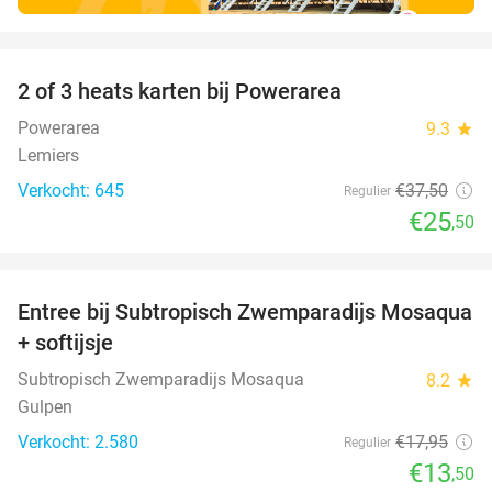
favorite_border
2 of 3 heats karten bij Powerarea
32%
Powerarea
9.3
star
Lemiers
Verkocht: 645
€37
,50
Regulier
€25
,50
favorite_border
Entree bij Subtropisch Zwemparadijs Mosaqua
25%
+ softijsje
Subtropisch Zwemparadijs Mosaqua
8.2
star
Gulpen
Verkocht: 2.580
€17
,95
Regulier
€13
,50