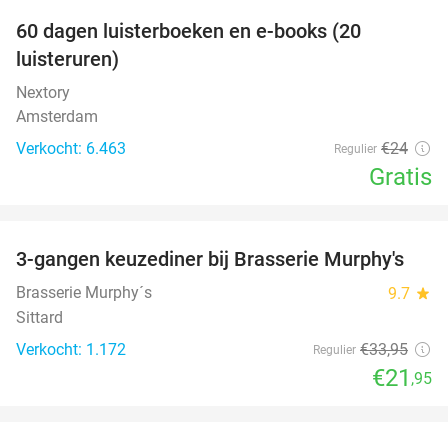
100%
60 dagen luisterboeken en e-books (20
luisteruren)
Nextory
Amsterdam
Verkocht: 6.463
€24
Regulier
Gratis
favorite_border
3-gangen keuzediner bij Brasserie Murphy's
35%
Brasserie Murphy´s
9.7
star
Sittard
Verkocht: 1.172
€33
,95
Regulier
€21
,95
favorite_border