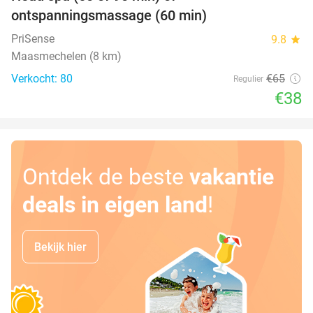
42%
ontspanningsmassage (60 min)
PriSense
9.8
star
Maasmechelen (8 km)
Verkocht: 80
€65
Regulier
€38
Ontdek de beste
vakantie
deals in eigen land
!
Bekijk hier