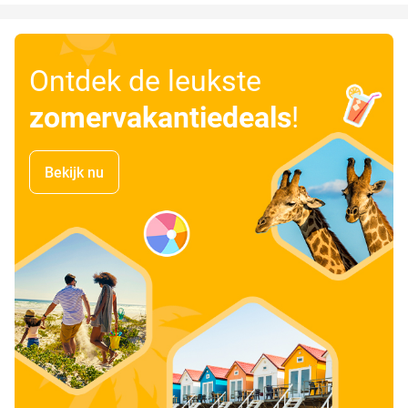
Ontdek de leukste
zomervakantiedeals
!
Bekijk nu