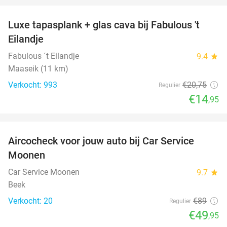
Luxe tapasplank + glas cava bij Fabulous 't
28%
Eilandje
Fabulous ´t Eilandje
9.4
star
Maaseik (11 km)
Verkocht: 993
€20
,75
Regulier
€14
,95
favorite_border
Aircocheck voor jouw auto bij Car Service
44%
Moonen
Car Service Moonen
9.7
star
Beek
Verkocht: 20
€89
Regulier
€49
,95