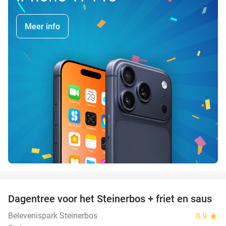
Meer info
favorite_border
Dagentree voor het Steinerbos + friet en saus
37%
Belevenispark Steinerbos
8.9
star