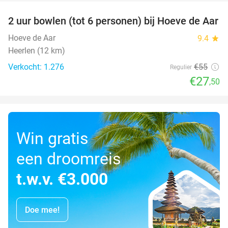
2 uur bowlen (tot 6 personen) bij Hoeve de Aar
50%
Hoeve de Aar
9.4
star
Heerlen (12 km)
Verkocht: 1.276
€55
Regulier
€27
,50
Win gratis
een droomreis
t.w.v. €3.000
Doe mee!