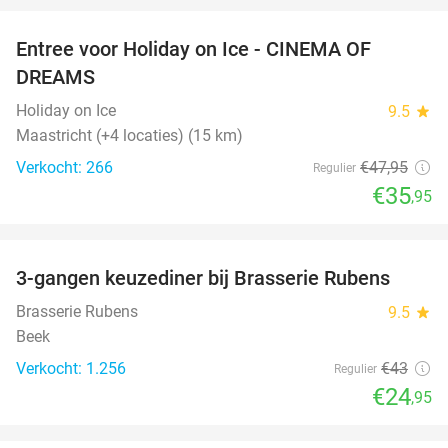
Entree voor Holiday on Ice - CINEMA OF
25%
DREAMS
Holiday on Ice
9.5
star
Maastricht (+4 locaties) (15 km)
Verkocht: 266
€47
,95
Regulier
€35
,95
favorite_border
3-gangen keuzediner bij Brasserie Rubens
42%
Brasserie Rubens
9.5
star
Beek
Verkocht: 1.256
€43
Regulier
€24
,95
favorite_border