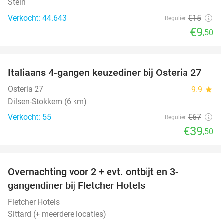
Stein
Verkocht: 44.643
€15
Regulier
€9
,50
favorite_border
Italiaans 4-gangen keuzediner bij Osteria 27
41%
Osteria 27
9.9
star
Dilsen-Stokkem (6 km)
Verkocht: 55
€67
Regulier
€39
,50
favorite_border
Overnachting voor 2 + evt. ontbijt en 3-
gangendiner bij Fletcher Hotels
Fletcher Hotels
Sittard (+ meerdere locaties)