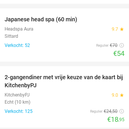
favorite_border
Japanese head spa (60 min)
23%
Headspa Aura
9.7
star
Sittard
Verkocht: 52
€70
Regulier
€54
favorite_border
2-gangendiner met vrije keuze van de kaart bij
23%
KitchenbyPJ
KitchenbyPJ
9.0
star
Echt (10 km)
Verkocht: 125
€24
,50
Regulier
€18
,95
favorite_border