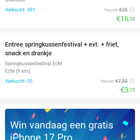
Verkocht: 391
€25
Regulier
€16
,50
favorite_border
Entree springkussenfestival + evt. + friet,
50%
NEW
snack en drankje
TODAY
Springkussenfestival Echt
Echt (9 km)
Verkocht: 33
€7
,50
Regulier
€3
,75
Win vandaag een gratis
iPhone 17 Pro