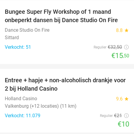
Bungee Super Fly Workshop of 1 maand
52%
onbeperkt dansen bij Dance Studio On Fire
Dance Studio On Fire
8.8
star
Sittard
Verkocht: 51
€32
,50
Regulier
€15
,50
favorite_border
Entree + hapje + non-alcoholisch drankje voor
52%
2 bij Holland Casino
Holland Casino
9.6
star
Valkenburg (+12 locaties) (11 km)
Verkocht: 11.079
€21
Regulier
€10
favorite_border