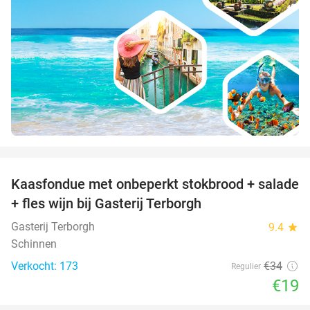
favorite_border
Kaasfondue met onbeperkt stokbrood + salade
44%
+ fles wijn bij Gasterij Terborgh
Gasterij Terborgh
9.4
star
Schinnen
Verkocht: 173
€34
Regulier
€19
favorite_border