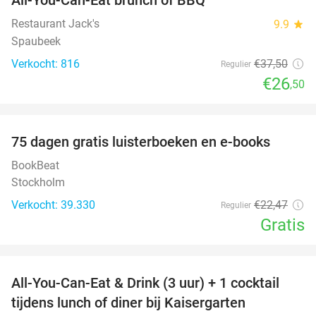
29%
Restaurant Jack's
9.9
star
Spaubeek
Verkocht: 816
€37
,50
Regulier
€26
,50
favorite_border
100%
75 dagen gratis luisterboeken en e-books
BookBeat
Stockholm
Verkocht: 39.330
€22
,47
Regulier
Gratis
favorite_border
All-You-Can-Eat & Drink (3 uur) + 1 cocktail
33%
tijdens lunch of diner bij Kaisergarten