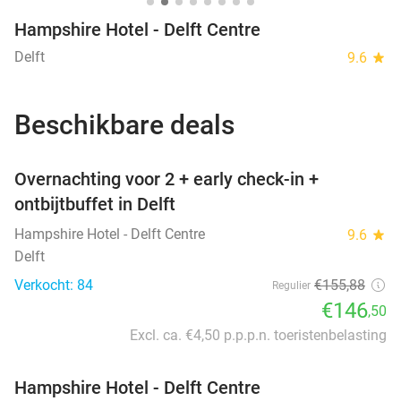
Hampshire Hotel - Delft Centre
Delft
9.6
star
Beschikbare deals
favorite_border
Overnachting voor 2 + early check-in +
ontbijtbuffet in Delft
Hampshire Hotel - Delft Centre
9.6
star
Delft
Verkocht: 84
€155
,88
Regulier
€146
,50
Excl. ca. €4,50 p.p.p.n. toeristenbelasting
Hampshire Hotel - Delft Centre