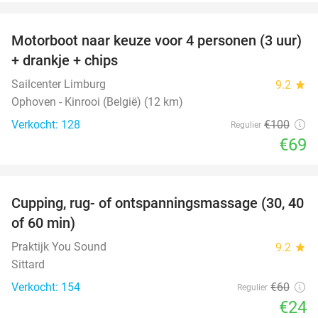
favorite_border
Motorboot naar keuze voor 4 personen (3 uur)
31%
+ drankje + chips
Sailcenter Limburg
9.2
star
Ophoven - Kinrooi (België) (12 km)
Verkocht: 128
€100
Regulier
€69
favorite_border
Cupping, rug- of ontspanningsmassage (30, 40
60%
of 60 min)
Praktijk You Sound
9.2
star
Sittard
Verkocht: 154
€60
Regulier
€24