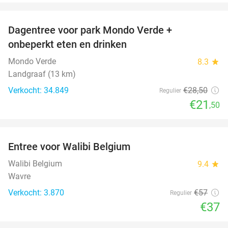
favorite_border
Dagentree voor park Mondo Verde +
25%
onbeperkt eten en drinken
Mondo Verde
8.3
star
Landgraaf (13 km)
Verkocht: 34.849
€28
,50
Regulier
€21
,50
favorite_border
Entree voor Walibi Belgium
35%
Walibi Belgium
9.4
star
Wavre
Verkocht: 3.870
€57
Regulier
€37
favorite_border