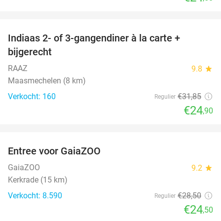
favorite_border
Indiaas 2- of 3-gangendiner à la carte +
22%
bijgerecht
RAAZ
9.8
star
Maasmechelen (8 km)
Verkocht: 160
€31
,85
Regulier
€24
,90
favorite_border
Entree voor GaiaZOO
14%
GaiaZOO
9.2
star
Kerkrade (15 km)
Verkocht: 8.590
€28
,50
Regulier
€24
,50