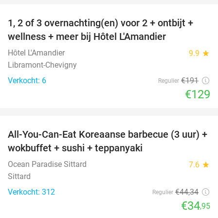
1, 2 of 3 overnachting(en) voor 2 + ontbijt +
32%
NEW
wellness + meer bij Hôtel L'Amandier
TODAY
Hôtel L'Amandier
9.9
star
Libramont-Chevigny
Verkocht: 6
€191
Regulier
€129
favorite_border
All-You-Can-Eat Koreaanse barbecue (3 uur) +
21%
wokbuffet + sushi + teppanyaki
Ocean Paradise Sittard
7.6
star
Sittard
Verkocht: 312
€44
,34
Regulier
€34
,95