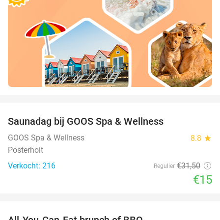
favorite_border
Saunadag bij GOOS Spa & Wellness
52%
GOOS Spa & Wellness
8.8
star
Posterholt
Verkocht: 216
€31
,50
Regulier
€15
favorite_border
All-You-Can-Eat brunch of BBQ