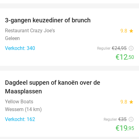
favorite_border
3-gangen keuzediner of brunch
50%
Restaurant Crazy Joe's
9.8
star
Geleen
Verkocht: 340
€24
,95
Regulier
€12
,50
favorite_border
Dagdeel suppen of kanoën over de
43%
Maasplassen
Yellow Boats
9.8
star
Wessem (14 km)
Verkocht: 162
€35
Regulier
€19
,95
favorite_border