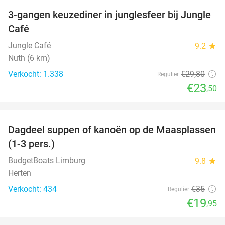
3-gangen keuzediner in junglesfeer bij Jungle
21%
Café
Jungle Café
9.2
star
Nuth (6 km)
Verkocht: 1.338
€29
,80
Regulier
€23
,50
favorite_border
Dagdeel suppen of kanoën op de Maasplassen
43%
(1-3 pers.)
BudgetBoats Limburg
9.8
star
Herten
Verkocht: 434
€35
Regulier
€19
,95
favorite_border