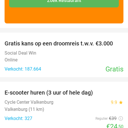
Zoek Restaurant
favorite_border
Gratis kans op een droomreis t.w.v. €3.000
Social Deal Win
Online
Gratis
Verkocht: 187.664
favorite_border
E-scooter huren (3 uur of hele dag)
37%
Cycle Center Valkenburg
9.9
star
Valkenburg (11 km)
Verkocht: 327
€39
Regulier
€24
,50