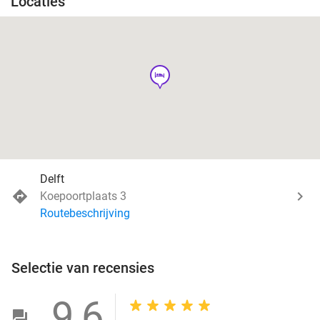
Locaties
hotel
Delft
Koepoortplaats 3
Routebeschrijving
Selectie van recensies
9,6