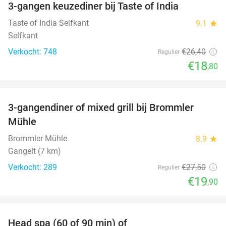
3-gangen keuzediner bij Taste of India
29%
Taste of India Selfkant
9.1
star
Selfkant
Verkocht: 748
€26
,40
Regulier
€18
,80
favorite_border
3-gangendiner of mixed grill bij Brommler
28%
Mühle
Brommler Mühle
8.9
star
Gangelt (7 km)
Verkocht: 289
€27
,50
Regulier
€19
,90
favorite_border
Head spa (60 of 90 min) of