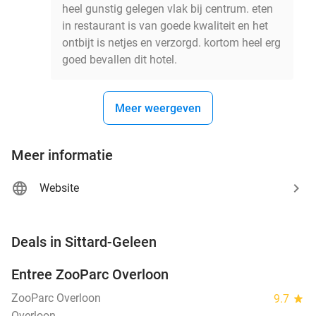
heel gunstig gelegen vlak bij centrum. eten
in restaurant is van goede kwaliteit en het
ontbijt is netjes en verzorgd. kortom heel erg
goed bevallen dit hotel.
Meer weergeven
Meer informatie
Website
favorite_border
Deals in Sittard-Geleen
Entree ZooParc Overloon
34%
NEW
TODAY
ZooParc Overloon
9.7
star
Overloon