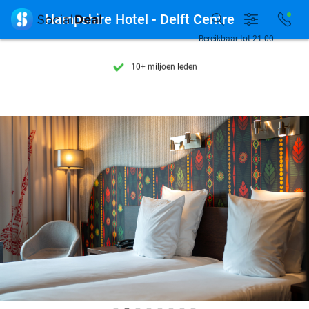
Ontdek 15.000+ deals

Hampshire Hotel - Delft Centre
7 dagen per week beschikbaar
Bereikbaar tot 21:00
10+ miljoen leden
9,4
op basis van
206.274 reviews
Ontdek 15.000+ deals
7 dagen per week beschikbaar
10+ miljoen leden