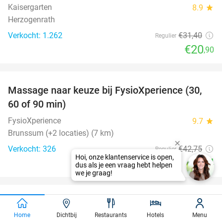
Kaisergarten
8.9
star
Herzogenrath
Verkocht: 1.262
€31
,40
Regulier
€20
,90
favorite_border
Massage naar keuze bij FysioXperience (30,
44%
60 of 90 min)
FysioXperience
9.7
star
Brunssum (+2 locaties) (7 km)
Verkocht: 326
€42
,75
Regulier
€24
favorite_border
Overnachting voor 2 + ontbijt + VIP-card
45%
Maasmechelen Village in Genk
Home
Dichtbij
Restaurants
Hotels
Menu