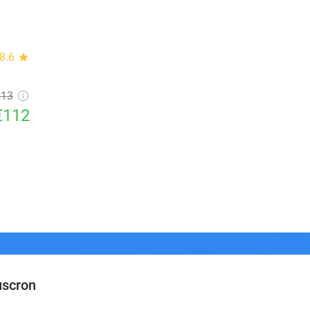
8.6
star
213
€112
uscron