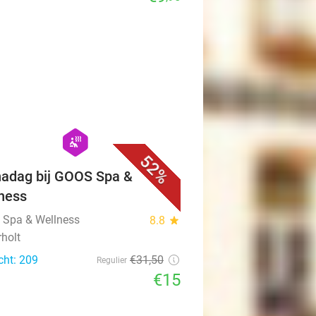
favorite_border
hexagon
wellness
52%
adag bij GOOS Spa &
ness
Spa & Wellness
8.8
star
rholt
cht: 209
€31
,50
Regulier
€15