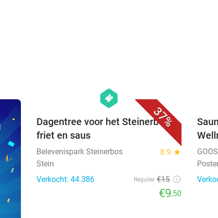
favorite_border
hexagon
events
37%
n
Dagentree voor het Steinerbos +
Saun
friet en saus
Well
Belevenispark Steinerbos
GOOS 
8.9
star
Stein
Poste
Verkocht: 44.386
€15
Verko
Regulier
€9
,50