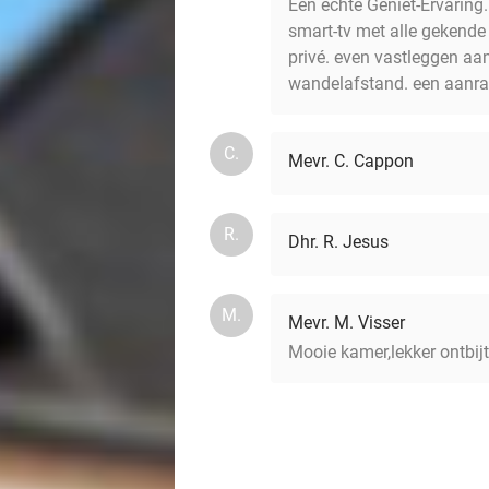
Een echte Geniet-Ervaring
smart-tv met alle gekende a
privé. even vastleggen aan
wandelafstand. een aanra
C.
Mevr. C. Cappon
R.
Dhr. R. Jesus
M.
Mevr. M. Visser
Mooie kamer,lekker ontbijt 