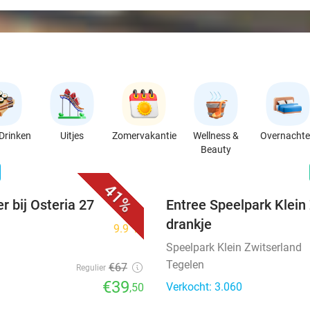
Drinken
Uitjes
Zomervakantie
Wellness &
Overnacht
Beauty
favorite_border
n
41%
r bij Osteria 27
Entree Speelpark Klein 
drankje
9.9
star
Speelpark Klein Zwitserland
Tegelen
€67
Regulier
€39
Verkocht: 3.060
,50