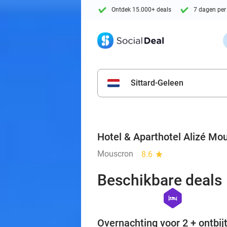
Ontdek 15.000+ deals
7 dagen per
Sittard-Geleen
Hotel & Aparthotel Alizé Mo
Mouscron
8.6
star
Beschikbare deals
hexagon
hotel
Overnachting voor 2 + ontbijt