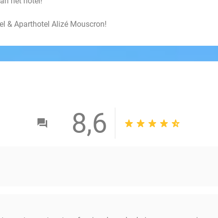
an het hotel!
l & Aparthotel Alizé Mouscron!
8,6