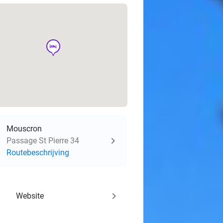
hotel
Mouscron
Passage St Pierre 34
Routebeschrijving
keyboard_arrow_right
Website