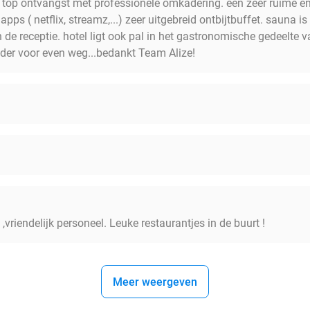
. top ontvangst met professionele omkadering. een zeer ruime e
pps ( netflix, streamz,...) zeer uitgebreid ontbijtbuffet. sauna is 
 de receptie. hotel ligt ook pal in het gastronomische gedeelte v
der voor even weg...bedankt Team Alize!
,vriendelijk personeel. Leuke restaurantjes in de buurt !
Meer weergeven