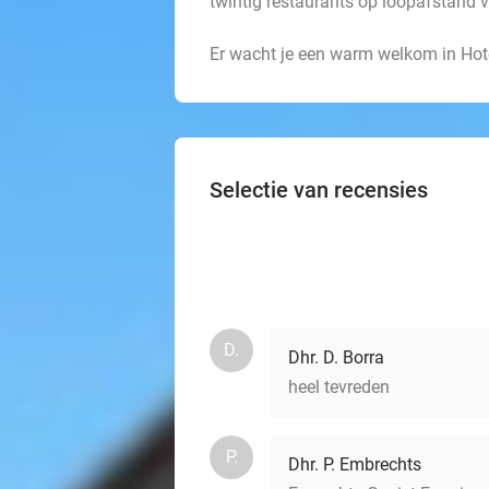
twintig restaurants op loopafstand v
Er wacht je een warm welkom in Hote
Selectie van recensies
D.
Dhr. D. Borra
heel tevreden
P.
Dhr. P. Embrechts