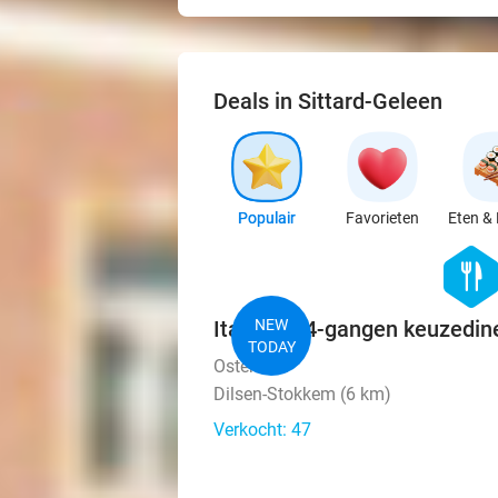
Deals in Sittard-Geleen
Populair
Favorieten
Eten & 
hexago
food
Italiaans 4-gangen keuzedine
NEW
TODAY
Osteria 27
Dilsen-Stokkem (6 km)
Verkocht: 47