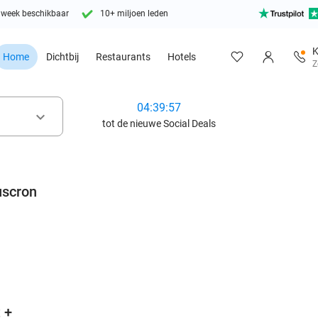
 week beschikbaar
10+ miljoen leden
K
Home
Dichtbij
Restaurants
Hotels
Z
04:39:55
keyboard_arrow_down
tot de nieuwe Social Deals
uscron
favorite_border
 +