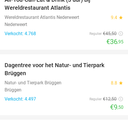
19%
Wereldrestaurant Atlantis
Wereldrestaurant Atlantis Nederweert
9.4
star
Nederweert
Verkocht: 4.768
€45
,50
Regulier
€36
,95
favorite_border
Dagentree voor het Natur- und Tierpark
24%
Brüggen
Natur- und Tierpark Brüggen
8.8
star
Brüggen
Verkocht: 4.497
€12
,50
Regulier
€9
,50
favorite_border