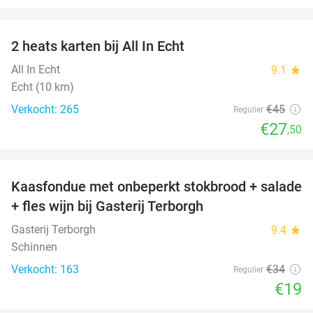
favorite_border
2 heats karten bij All In Echt
39%
All In Echt
9.1
star
Echt (10 km)
Verkocht: 265
€45
Regulier
€27
,50
favorite_border
Kaasfondue met onbeperkt stokbrood + salade
44%
+ fles wijn bij Gasterij Terborgh
Gasterij Terborgh
9.4
star
Schinnen
Verkocht: 163
€34
Regulier
€19