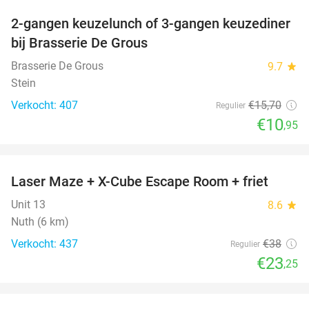
2-gangen keuzelunch of 3-gangen keuzediner
30%
bij Brasserie De Grous
Brasserie De Grous
9.7
star
Stein
Verkocht: 407
€15
,70
Regulier
€10
,95
favorite_border
Laser Maze + X-Cube Escape Room + friet
39%
Unit 13
8.6
star
Nuth (6 km)
Verkocht: 437
€38
Regulier
€23
,25
favorite_border