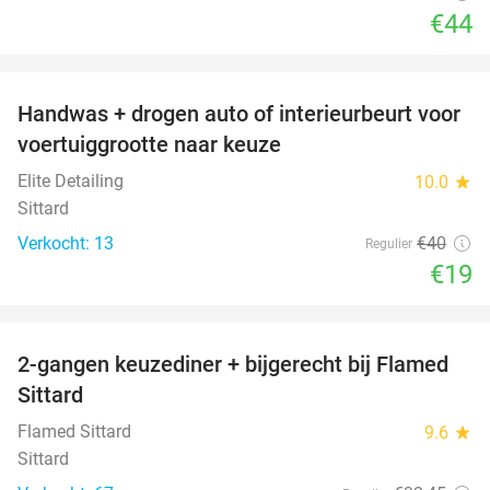
€44
favorite_border
Handwas + drogen auto of interieurbeurt voor
53%
voertuiggrootte naar keuze
Elite Detailing
10.0
star
Sittard
Verkocht: 13
€40
Regulier
€19
favorite_border
2-gangen keuzediner + bijgerecht bij Flamed
31%
Sittard
Flamed Sittard
9.6
star
Sittard