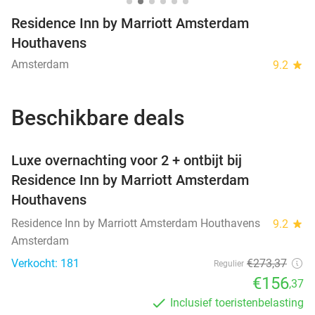
Residence Inn by Marriott Amsterdam
Houthavens
Amsterdam
9.2
star
Beschikbare deals
favorite_border
Luxe overnachting voor 2 + ontbijt bij
Residence Inn by Marriott Amsterdam
Houthavens
Residence Inn by Marriott Amsterdam Houthavens
9.2
star
Amsterdam
Verkocht: 181
€273
,37
Regulier
€156
,37
Inclusief toeristenbelasting