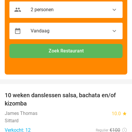
Zoek Restaurant
favorite_border
10 weken danslessen salsa, bachata en/of
56%
kizomba
James Thomas
10.0
star
Sittard
Verkocht: 12
€100
Regulier