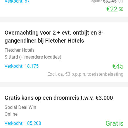
Verkocht: 67
€32
,45
Regulier
€22
,50
favorite_border
Overnachting voor 2 + evt. ontbijt en 3-
gangendiner bij Fletcher Hotels
Fletcher Hotels
Sittard (+ meerdere locaties)
€45
Verkocht: 18.175
Excl. ca. €3 p.p.p.n. toeristenbelasting
favorite_border
Gratis kans op een droomreis t.w.v. €3.000
Social Deal Win
Online
Gratis
Verkocht: 185.208