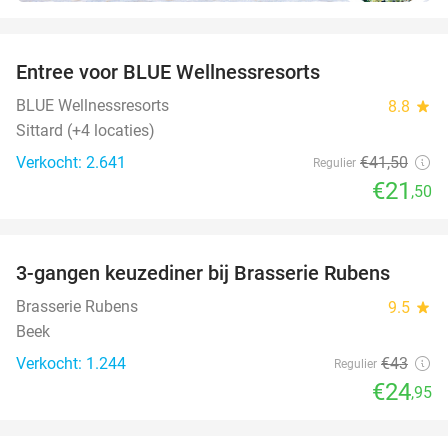
favorite_border
Entree voor BLUE Wellnessresorts
48%
BLUE Wellnessresorts
8.8
star
Sittard (+4 locaties)
Verkocht: 2.641
€41
,50
Regulier
€21
,50
favorite_border
3-gangen keuzediner bij Brasserie Rubens
42%
Brasserie Rubens
9.5
star
Beek
Verkocht: 1.244
€43
Regulier
€24
,95
favorite_border