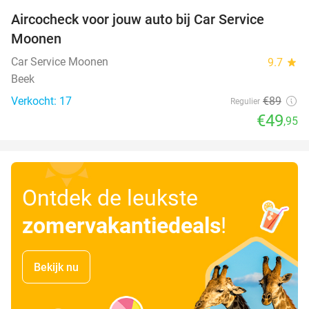
Aircocheck voor jouw auto bij Car Service
44%
Moonen
Car Service Moonen
9.7
star
Beek
Verkocht: 17
€89
Regulier
€49
,95
Ontdek de leukste
zomervakantiedeals
!
Bekijk nu