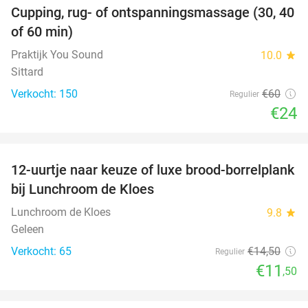
Cupping, rug- of ontspanningsmassage (30, 40
60%
of 60 min)
Praktijk You Sound
10.0
star
Sittard
Verkocht: 150
€60
Regulier
€24
favorite_border
12-uurtje naar keuze of luxe brood-borrelplank
21%
bij Lunchroom de Kloes
Lunchroom de Kloes
9.8
star
Geleen
Verkocht: 65
€14
,50
Regulier
€11
,50
favorite_border