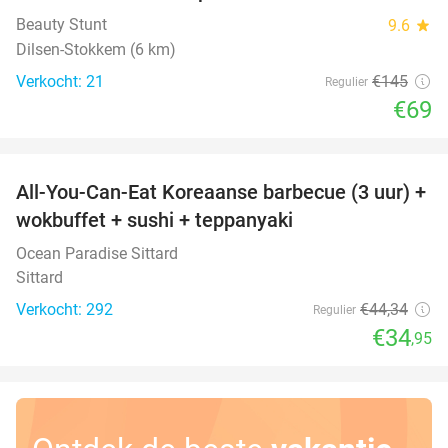
Beauty Stunt
9.6
star
Dilsen-Stokkem (6 km)
Verkocht: 21
€145
Regulier
€69
favorite_border
All-You-Can-Eat Koreaanse barbecue (3 uur) +
21%
wokbuffet + sushi + teppanyaki
Ocean Paradise Sittard
Sittard
Verkocht: 292
€44
,34
Regulier
€34
,95