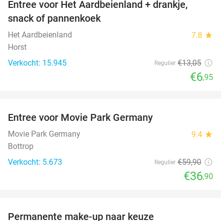
Entree voor Het Aardbeienland + drankje,
47%
snack of pannenkoek
Het Aardbeienland
7.8
star
Horst
Verkocht: 15.945
€13
,05
Regulier
€6
,95
favorite_border
Entree voor Movie Park Germany
38%
Movie Park Germany
9.4
star
Bottrop
Verkocht: 5.673
€59
,90
Regulier
€36
,90
favorite_border
Permanente make-up naar keuze
52%