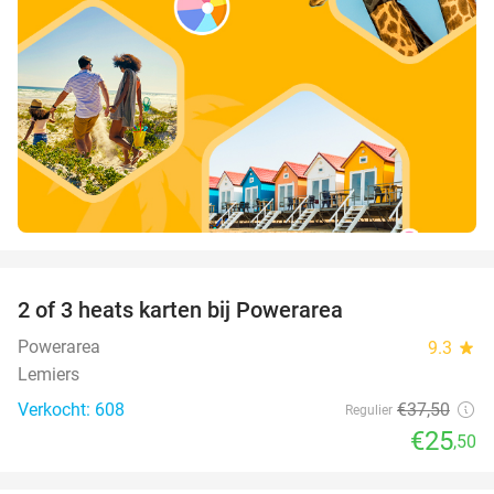
favorite_border
2 of 3 heats karten bij Powerarea
32%
Powerarea
9.3
star
Lemiers
Verkocht: 608
€37
,50
Regulier
€25
,50
favorite_border