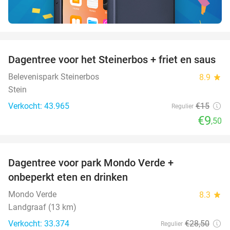
favorite_border
Dagentree voor het Steinerbos + friet en saus
37%
Belevenispark Steinerbos
8.9
star
Stein
Verkocht: 43.965
€15
Regulier
€9
,50
favorite_border
Dagentree voor park Mondo Verde +
25%
onbeperkt eten en drinken
Mondo Verde
8.3
star
Landgraaf (13 km)
Verkocht: 33.374
€28
,50
Regulier