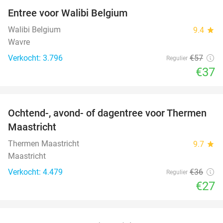
Entree voor Walibi Belgium
35%
Walibi Belgium
9.4
star
Wavre
Verkocht: 3.796
€57
Regulier
€37
favorite_border
Ochtend-, avond- of dagentree voor Thermen
25%
Maastricht
Thermen Maastricht
9.7
star
Maastricht
Verkocht: 4.479
€36
Regulier
€27
favorite_border