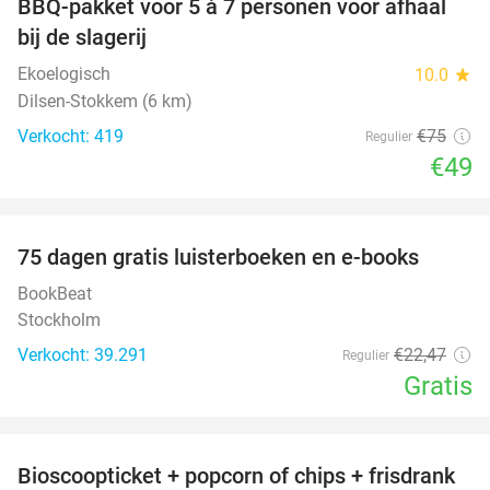
BBQ-pakket voor 5 à 7 personen voor afhaal
35%
bij de slagerij
Ekoelogisch
10.0
star
Dilsen-Stokkem (6 km)
Verkocht: 419
€75
Regulier
€49
favorite_border
100%
75 dagen gratis luisterboeken en e-books
BookBeat
Stockholm
Verkocht: 39.291
€22
,47
Regulier
Gratis
favorite_border
Bioscoopticket + popcorn of chips + frisdrank
34%