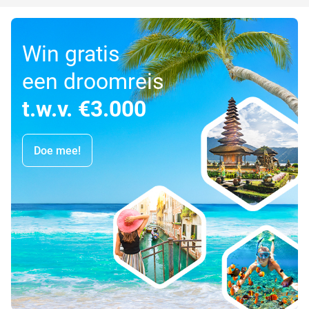
Win gratis
een droomreis
t.w.v. €3.000
Doe mee!