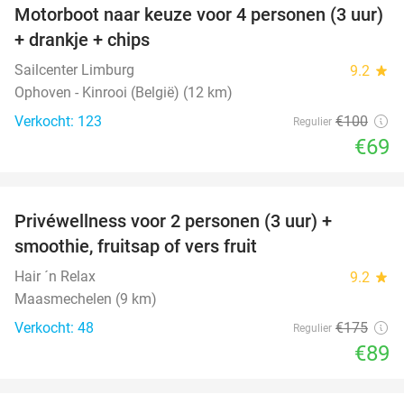
Motorboot naar keuze voor 4 personen (3 uur)
31%
+ drankje + chips
Sailcenter Limburg
9.2
star
Ophoven - Kinrooi (België) (12 km)
Verkocht: 123
€100
Regulier
€69
favorite_border
Privéwellness voor 2 personen (3 uur) +
49%
smoothie, fruitsap of vers fruit
Hair ´n Relax
9.2
star
Maasmechelen (9 km)
Verkocht: 48
€175
Regulier
€89
favorite_border