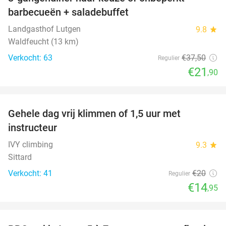
42%
barbecueën + saladebuffet
Landgasthof Lutgen
9.8
star
Waldfeucht (13 km)
Verkocht: 63
€37
,50
Regulier
€21
,90
favorite_border
Gehele dag vrij klimmen of 1,5 uur met
25%
instructeur
IVY climbing
9.3
star
Sittard
Verkocht: 41
€20
Regulier
€14
,95
favorite_border