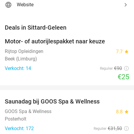
Website
favorite_border
Deals in Sittard-Geleen
Motor- of autorijlespakket naar keuze
72%
Rijtop Opleidingen
7.7
star
Beek (Limburg)
Verkocht: 14
€90
Regulier
€25
favorite_border
Saunadag bij GOOS Spa & Wellness
52%
NEW
TODAY
GOOS Spa & Wellness
8.8
star
Posterholt
Verkocht: 172
€31
,50
Regulier