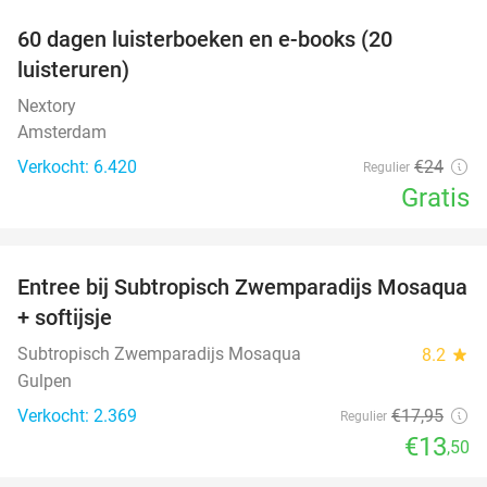
100%
60 dagen luisterboeken en e-books (20
luisteruren)
Nextory
Amsterdam
Verkocht: 6.420
€24
Regulier
Gratis
favorite_border
Entree bij Subtropisch Zwemparadijs Mosaqua
25%
+ softijsje
Subtropisch Zwemparadijs Mosaqua
8.2
star
Gulpen
Verkocht: 2.369
€17
,95
Regulier
€13
,50
favorite_border