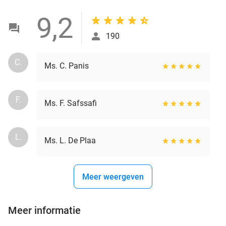
9,2
190
C.
Ms. C. Panis
F.
Ms. F. Safssafi
L.
Ms. L. De Plaa
Meer weergeven
Meer informatie