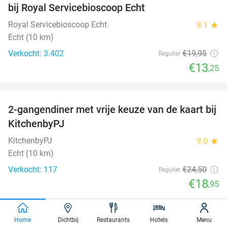
bij Royal Servicebioscoop Echt
Royal Servicebioscoop Echt
9.1
star
Echt (10 km)
Verkocht: 3.402
€19
,95
Regulier
€13
,25
favorite_border
2-gangendiner met vrije keuze van de kaart bij
23%
KitchenbyPJ
KitchenbyPJ
9.0
star
Echt (10 km)
Verkocht: 117
€24
,50
Regulier
€18
,95
favorite_border
Home
Dichtbij
Restaurants
Hotels
Menu
2-gangen keuzelunch bij Zoet & Zout