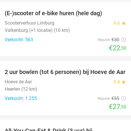
(E-)scooter of e-bike huren (hele dag)
25%
Scooterverhuur Limburg
9.6
star
Valkenburg (+1 locatie) (10 km)
Verkocht: 563
€30
Regulier
€22
,50
favorite_border
2 uur bowlen (tot 6 personen) bij Hoeve de Aar
50%
Hoeve de Aar
9.4
star
Heerlen (12 km)
Verkocht: 1.255
€55
Regulier
€27
,50
favorite_border
All-You-Can-Eat & Drink (3 uur) bij