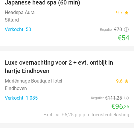
Japanese head spa (60 min)
23%
Headspa Aura
9.7
star
Sittard
Verkocht: 50
€70
Regulier
€54
favorite_border
Luxe overnachting voor 2 + evt. ontbijt in
14%
hartje Eindhoven
Mariënhage Boutique Hotel
9.6
star
Eindhoven
Verkocht: 1.085
€111
,25
Regulier
€96
,25
Excl. ca. €5,25 p.p.p.n. toeristenbelasting
favorite_border