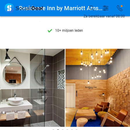
Ontdek 15.000+ deals

Residence Inn by Marriott Amsterdam Houthavens
7 dagen per week beschikbaar
Za bereikbaar vanaf 08:00
10+ miljoen leden
9,4
op basis van
206.108 reviews
Ontdek 15.000+ deals
7 dagen per week beschikbaar
10+ miljoen leden