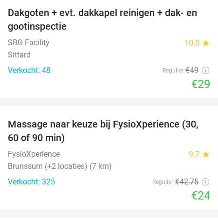
Dakgoten + evt. dakkapel reinigen + dak- en
41%
gootinspectie
SBG Facility
10.0
star
Sittard
Verkocht: 48
€49
Regulier
€29
favorite_border
Massage naar keuze bij FysioXperience (30,
44%
60 of 90 min)
FysioXperience
9.7
star
Brunssum (+2 locaties) (7 km)
Verkocht: 325
€42
,75
Regulier
€24
favorite_border