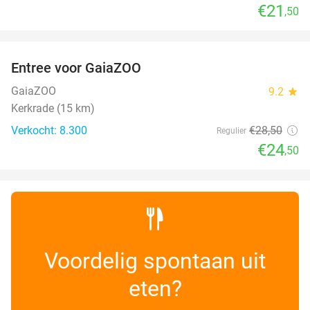
€21
,50
favorite_border
Entree voor GaiaZOO
14%
GaiaZOO
9.2
star
Kerkrade (15 km)
Verkocht: 8.300
€28
,50
Regulier
€24
,50
Voordelig spontaan uit
eten?