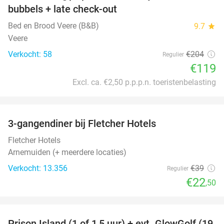
bubbels + late check-out
Bed en Brood Veere (B&B)
9.7
star
Veere
Verkocht: 58
€204
Regulier
€119
Excl. ca. €2,50 p.p.p.n. toeristenbelasting
favorite_border
3-gangendiner bij Fletcher Hotels
42%
Fletcher Hotels
Arnemuiden (+ meerdere locaties)
Verkocht: 13.356
€39
Regulier
€22
,50
favorite_border
Prison Island (1 of 1,5 uur) + evt. GlowGolf (19