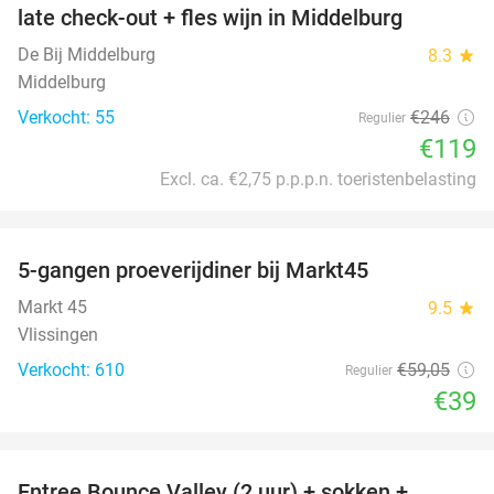
late check-out + fles wijn in Middelburg
De Bij Middelburg
8.3
star
Middelburg
Verkocht: 55
€246
Regulier
€119
Excl. ca. €2,75 p.p.p.n. toeristenbelasting
favorite_border
5-gangen proeverijdiner bij Markt45
34%
Markt 45
9.5
star
Vlissingen
Verkocht: 610
€59
,05
Regulier
€39
favorite_border
Entree Bounce Valley (2 uur) + sokken +