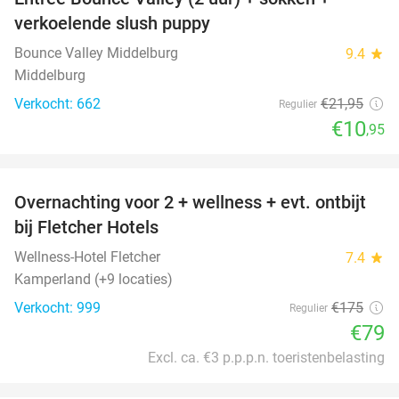
50%
verkoelende slush puppy
Bounce Valley Middelburg
9.4
star
Middelburg
Verkocht: 662
€21
,95
Regulier
€10
,95
favorite_border
Overnachting voor 2 + wellness + evt. ontbijt
55%
bij Fletcher Hotels
Wellness-Hotel Fletcher
7.4
star
Kamperland (+9 locaties)
Verkocht: 999
€175
Regulier
€79
Excl. ca. €3 p.p.p.n. toeristenbelasting
favorite_border