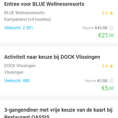
Entree voor BLUE Wellnessresorts
48%
BLUE Wellnessresorts
8.8
star
Kamperland (+4 locaties)
Verkocht: 2.501
€41
,50
Regulier
€21
,50
favorite_border
Activiteit naar keuze bij DOCK Vlissingen
27%
DOCK Vlissingen
8.8
star
Vlissingen
Verkocht: 480
€7
,50
Regulier
€5
,50
favorite_border
3-gangendiner met vrije keuze van de kaart bij
43%
Restaurant OASSIS