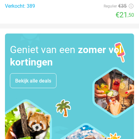
Verkocht: 389
€35
Regulier
€21
,50
Geniet van een
zomer vol
kortingen
Bekijk alle deals