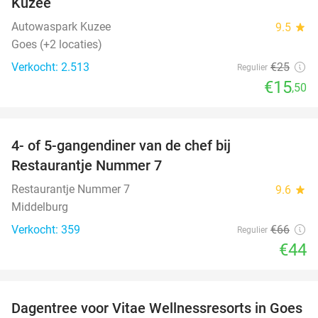
Kuzee
Autowaspark Kuzee
9.5
star
Goes (+2 locaties)
Verkocht: 2.513
€25
Regulier
€15
,50
favorite_border
4- of 5-gangendiner van de chef bij
33%
Restaurantje Nummer 7
Restaurantje Nummer 7
9.6
star
Middelburg
Verkocht: 359
€66
Regulier
€44
favorite_border
Dagentree voor Vitae Wellnessresorts in Goes
49%