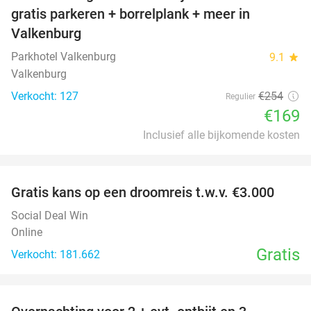
gratis parkeren + borrelplank + meer in
Valkenburg
Parkhotel Valkenburg
9.1
star
Valkenburg
Verkocht: 127
€254
Regulier
€169
Inclusief alle bijkomende kosten
favorite_border
Gratis kans op een droomreis t.w.v. €3.000
Social Deal Win
Online
Gratis
Verkocht: 181.662
favorite_border