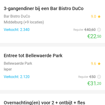
3-gangendiner bij een Bar Bistro DuCo
45%
Bar Bistro DuCo
9.0
star
Middelburg (+9 locaties)
Verkocht: 2.340
€40
,60
Regulier
€22
,50
favorite_border
Entree tot Bellewaerde Park
38%
Bellewaerde Park
9.6
star
Ieper
Verkocht: 2.120
€50
Regulier
€31
,20
favorite_border
Overnachting(en) voor 2 + ontbijt + fles
42%