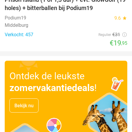
36%
holes) + bitterballen bij Podium19
Podium19
9.6
star
Middelburg
Verkocht: 457
€31
Regulier
€19
,95
Ontdek de leukste
zomervakantiedeals
!
Bekijk nu