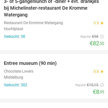
3- of 5-gangenlunch of -diner + evt. drankjes
16%
bij Michelinster-restaurant De Kromme
Watergang
Restaurant De Kromme Watergang
9.9
star
Hoofdplaat
Verkocht: 38
€98
Regulier
€82
,50
favorite_border
Entree museum (90 min)
41%
Chocolate Lovers
8.8
star
Middelburg
Verkocht: 302
€15
,15
Regulier
€8
,95
favorite_border