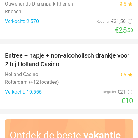
Ouwehands Dierenpark Rhenen
9.5
star
Rhenen
Verkocht: 2.570
€31
,50
Regulier
€25
,50
favorite_border
Entree + hapje + non-alcoholisch drankje voor
52%
2 bij Holland Casino
Holland Casino
9.6
star
Rotterdam (+12 locaties)
Verkocht: 10.556
€21
Regulier
€10
Ontdek de beste
vakantie