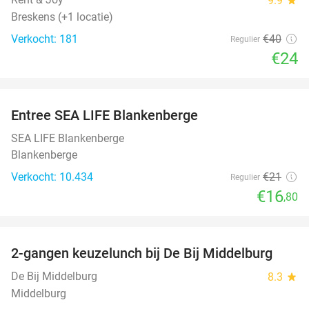
9.9
Breskens (+1 locatie)
Verkocht: 181
€40
Regulier
€24
favorite_border
Entree SEA LIFE Blankenberge
20%
SEA LIFE Blankenberge
Blankenberge
Verkocht: 10.434
€21
Regulier
€16
,80
favorite_border
2-gangen keuzelunch bij De Bij Middelburg
42%
De Bij Middelburg
8.3
star
Middelburg