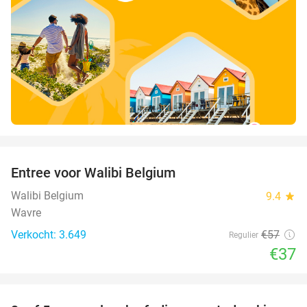
favorite_border
Entree voor Walibi Belgium
35%
Walibi Belgium
9.4
star
Wavre
Verkocht: 3.649
€57
Regulier
€37
favorite_border