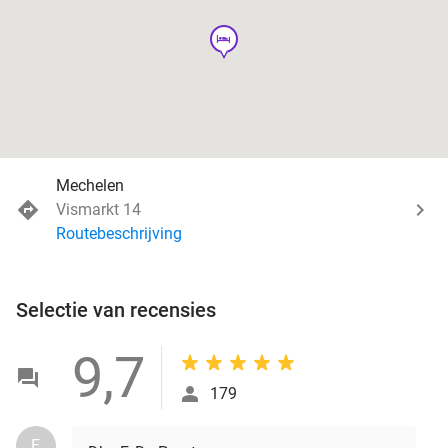
hotel
Mechelen
Vismarkt 14
Routebeschrijving
Selectie van recensies
9,7
179
F.