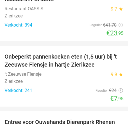
Restaurant OASSIS
9.7
star
Zierikzee
Verkocht: 394
€41
,70
Regulier
€23
,95
favorite_border
Onbeperkt pannenkoeken eten (1,5 uur) bij 't
67%
Zeeuwse Flensje in hartje Zierikzee
‘t Zeeuwse Flensje
9.9
star
Zierikzee
Verkocht: 241
€24
Regulier
€7
,95
favorite_border
Entree voor Ouwehands Dierenpark Rhenen
19%