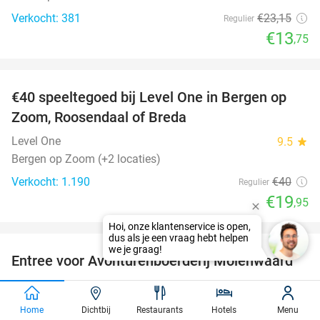
Verkocht: 381
€23
,15
Regulier
€13
,75
favorite_border
€40 speeltegoed bij Level One in Bergen op
50%
Zoom, Roosendaal of Breda
Level One
9.5
star
Bergen op Zoom (+2 locaties)
Verkocht: 1.190
€40
Regulier
€19
,95
favorite_border
Entree voor Avonturenboerderij Molenwaard
27%
Avonturenboerderij Molenwaard
Groot-Ammers
Home
Dichtbij
Restaurants
Hotels
Menu