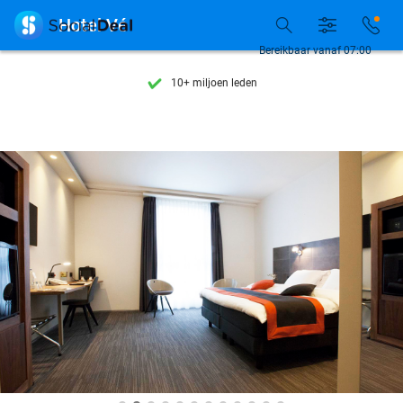
Ontdek 15.000+ deals

Hotel Vé
7 dagen per week beschikbaar
Bereikbaar vanaf 07:00
10+ miljoen leden
9,4
op basis van
205.790 reviews
Ontdek 15.000+ deals
7 dagen per week beschikbaar
10+ miljoen leden