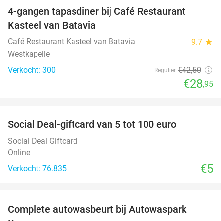
4-gangen tapasdiner bij Café Restaurant
32%
Kasteel van Batavia
Café Restaurant Kasteel van Batavia
9.7
star
Westkapelle
Verkocht: 300
€42
,50
Regulier
€28
,95
favorite_border
Social Deal-giftcard van 5 tot 100 euro
Social Deal Giftcard
Online
€5
Verkocht: 76.835
favorite_border
Complete autowasbeurt bij Autowaspark
38%