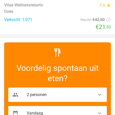
Vitae Wellnessresorts
9.6
star
Goes
Verkocht: 1.071
€42
,50
Regulier
€21
,50
Voordelig spontaan uit
eten?