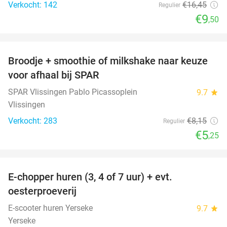
Verkocht: 142
€16
,45
Regulier
€9
,50
favorite_border
Broodje + smoothie of milkshake naar keuze
36%
voor afhaal bij SPAR
SPAR Vlissingen Pablo Picassoplein
9.7
star
Vlissingen
Verkocht: 283
€8
,15
Regulier
€5
,25
favorite_border
E-chopper huren (3, 4 of 7 uur) + evt.
39%
oesterproeverij
E-scooter huren Yerseke
9.7
star
Yerseke