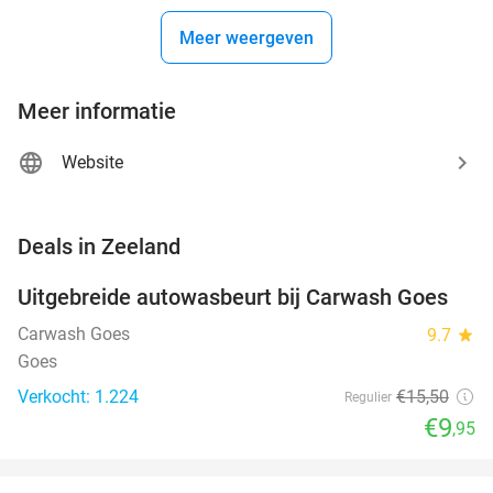
Meer weergeven
Meer informatie
Website
favorite_border
Deals in Zeeland
Uitgebreide autowasbeurt bij Carwash Goes
36%
Carwash Goes
9.7
star
Goes
Verkocht: 1.224
€15
,50
Regulier
€9
,95
favorite_border