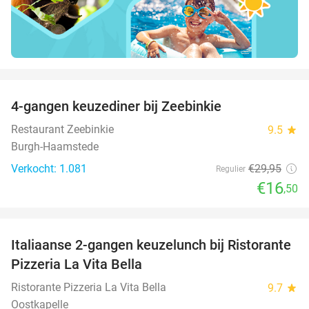
favorite_border
4-gangen keuzediner bij Zeebinkie
45%
Restaurant Zeebinkie
9.5
star
Burgh-Haamstede
Verkocht: 1.081
€29
,95
Regulier
€16
,50
favorite_border
Italiaanse 2-gangen keuzelunch bij Ristorante
41%
Pizzeria La Vita Bella
Ristorante Pizzeria La Vita Bella
9.7
star
Oostkapelle