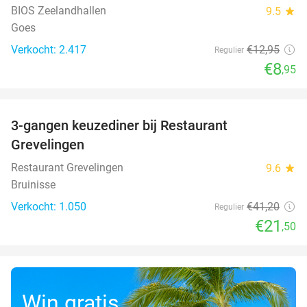
BIOS Zeelandhallen
9.5
star
Goes
Verkocht: 2.417
€12
,95
Regulier
€8
,95
favorite_border
3-gangen keuzediner bij Restaurant
48%
Grevelingen
Restaurant Grevelingen
9.6
star
Bruinisse
Verkocht: 1.050
€41
,20
Regulier
€21
,50
Win gratis