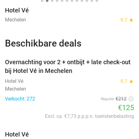
Hotel Vé
Mechelen
9.7
star
Beschikbare deals
favorite_border
Overnachting voor 2 + ontbijt + late check-out
bij Hotel Vé in Mechelen
Hotel Vé
9.7
star
Mechelen
Verkocht: 272
€212
Regulier
€125
Excl. ca. €7,73 p.p.p.n. toeristenbelasting
Hotel Vé