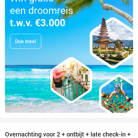
een droomreis
t.w.v. €3.000
Doe mee!
favorite_border
Overnachting voor 2 + ontbijt + late check-in +
52%