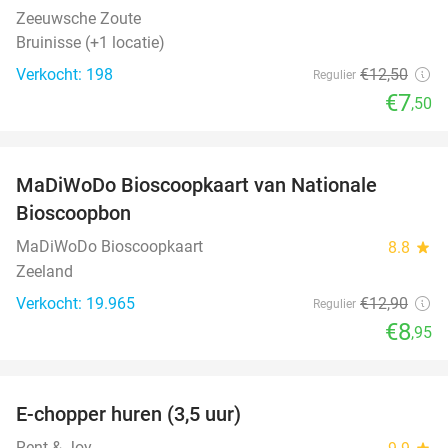
Zeeuwsche Zoute
Bruinisse (+1 locatie)
Verkocht: 198
€12
,50
Regulier
€7
,50
favorite_border
MaDiWoDo Bioscoopkaart van Nationale
31%
Bioscoopbon
MaDiWoDo Bioscoopkaart
8.8
star
Zeeland
Verkocht: 19.965
€12
,90
Regulier
€8
,95
favorite_border
E-chopper huren (3,5 uur)
40%
Rent & Joy
star