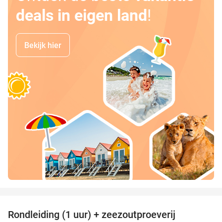
deals in eigen land
!
Bekijk hier
favorite_border
Rondleiding (1 uur) + zeezoutproeverij
40%