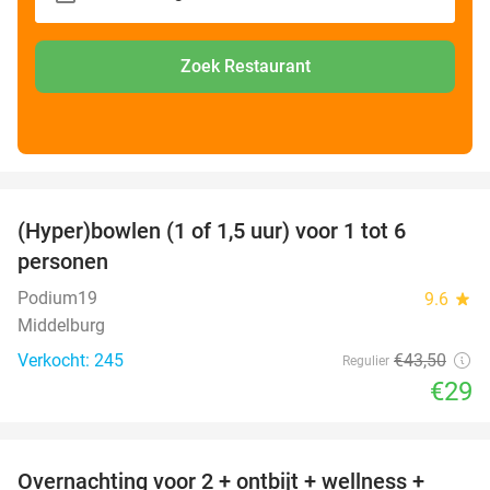
Zoek Restaurant
favorite_border
(Hyper)bowlen (1 of 1,5 uur) voor 1 tot 6
33%
personen
Podium19
9.6
star
Middelburg
Verkocht: 245
€43
,50
Regulier
€29
favorite_border
Overnachting voor 2 + ontbijt + wellness +
33%