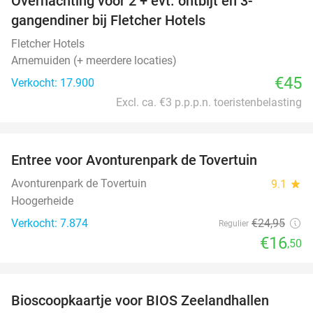
Overnachting voor 2 + evt. ontbijt en 3-
gangendiner bij Fletcher Hotels
Fletcher Hotels
Arnemuiden (+ meerdere locaties)
€45
Verkocht: 17.900
Excl. ca. €3 p.p.p.n. toeristenbelasting
favorite_border
Entree voor Avonturenpark de Tovertuin
34%
Avonturenpark de Tovertuin
9.1
star
Hoogerheide
Verkocht: 7.874
€24
,95
Regulier
€16
,50
favorite_border
Bioscoopkaartje voor BIOS Zeelandhallen
31%