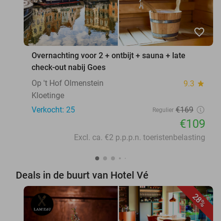
favorite_border
Overnachting voor 2 + ontbijt + sauna + late
check-out nabij Goes
Op 't Hof Olmenstein
9.3
star
Kloetinge
Verkocht: 25
€169
Regulier
€109
Excl. ca. €2 p.p.p.n. toeristenbelasting
Deals in de buurt van Hotel Vé
28%