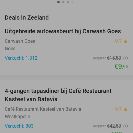
favorite_border
Deals in Zeeland
Uitgebreide autowasbeurt bij Carwash Goes
36%
Carwash Goes
9.7
star
Goes
Verkocht: 1.312
€15
,50
Regulier
€9
,95
favorite_border
4-gangen tapasdiner bij Café Restaurant
32%
Kasteel van Batavia
Café Restaurant Kasteel van Batavia
9.7
star
Westkapelle
Verkocht: 303
€42
,50
Regulier