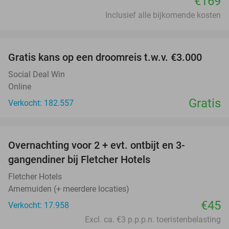
€169
Inclusief alle bijkomende kosten
favorite_border
Gratis kans op een droomreis t.w.v. €3.000
Social Deal Win
Online
Gratis
Verkocht: 182.557
favorite_border
Overnachting voor 2 + evt. ontbijt en 3-
gangendiner bij Fletcher Hotels
Fletcher Hotels
Arnemuiden (+ meerdere locaties)
€45
Verkocht: 17.958
Excl. ca. €3 p.p.p.n. toeristenbelasting