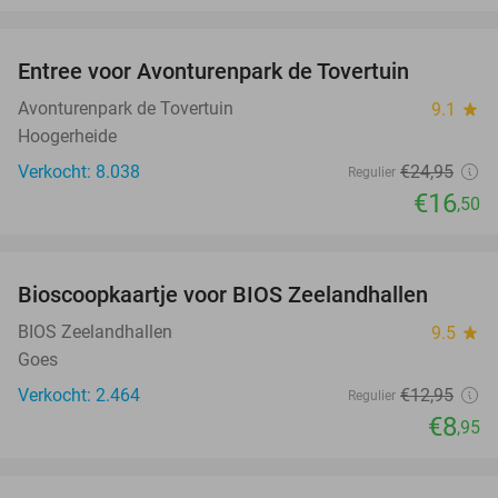
favorite_border
Entree voor Avonturenpark de Tovertuin
34%
Avonturenpark de Tovertuin
9.1
star
Hoogerheide
Verkocht: 8.038
€24
,95
Regulier
€16
,50
favorite_border
Bioscoopkaartje voor BIOS Zeelandhallen
31%
BIOS Zeelandhallen
9.5
star
Goes
Verkocht: 2.464
€12
,95
Regulier
€8
,95
favorite_border