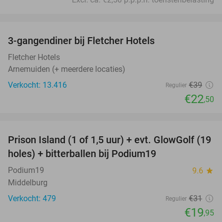
favorite_border
3-gangendiner bij Fletcher Hotels
42%
Fletcher Hotels
Arnemuiden (+ meerdere locaties)
Verkocht: 13.416
€39
Regulier
€22
,50
favorite_border
Prison Island (1 of 1,5 uur) + evt. GlowGolf (19
36%
holes) + bitterballen bij Podium19
Podium19
9.6
star
Middelburg
Verkocht: 479
€31
Regulier
€19
,95