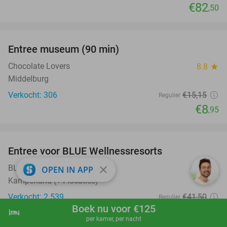
€82
,50
favorite_border
Entree museum (90 min)
41%
Chocolate Lovers
8.8
star
Middelburg
Verkocht: 306
€15
,15
Regulier
€8
,95
favorite_border
Entree voor BLUE Wellnessresorts
48%
BLUE Wellnessresorts
8.8
star
close
OPEN IN APP
Kamperland (+4 locaties)
Verkocht: 2.539
€41
,50
Regulier
Boek nu voor €125
€21
hotel
,50
shopping_cart
Boek nu
navigate_next
per kamer, per nacht