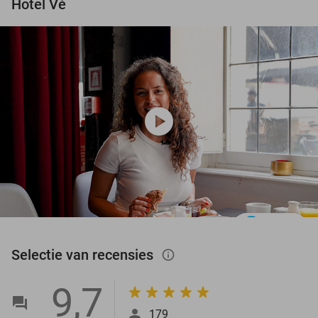
Hotel Vé
play_circle
Selectie van recensies
info_outlined
9,7
179