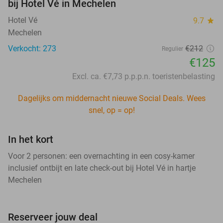
bij Hotel Vé in Mechelen
Hotel Vé
9.7
star
Mechelen
Verkocht: 273
€212
Regulier
€125
Excl. ca. €7,73 p.p.p.n. toeristenbelasting
Dagelijks om middernacht nieuwe Social Deals. Wees
snel, op = op!
In het kort
Voor 2 personen: een overnachting in een cosy-kamer
inclusief ontbijt en late check-out bij Hotel Vé in hartje
Mechelen
Reserveer jouw deal