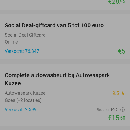
€28
,95
favorite_border
Social Deal-giftcard van 5 tot 100 euro
Social Deal Giftcard
Online
€5
Verkocht: 76.847
favorite_border
Complete autowasbeurt bij Autowaspark
38%
Kuzee
Autowaspark Kuzee
9.5
star
Goes (+2 locaties)
Verkocht: 2.599
€25
Regulier
€15
,50
favorite_border