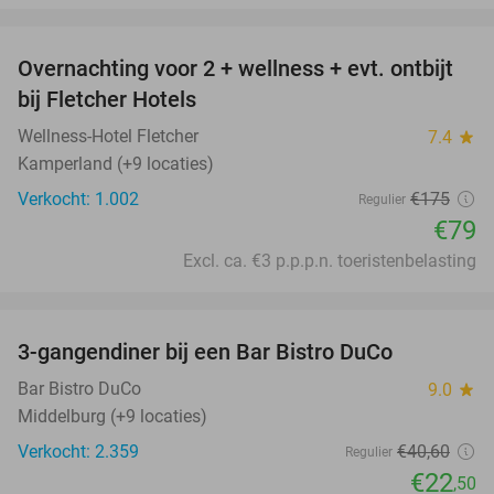
favorite_border
Overnachting voor 2 + wellness + evt. ontbijt
55%
bij Fletcher Hotels
Wellness-Hotel Fletcher
7.4
star
Kamperland (+9 locaties)
Verkocht: 1.002
€175
Regulier
€79
Excl. ca. €3 p.p.p.n. toeristenbelasting
favorite_border
3-gangendiner bij een Bar Bistro DuCo
45%
Bar Bistro DuCo
9.0
star
Middelburg (+9 locaties)
Verkocht: 2.359
€40
,60
Regulier
€22
,50