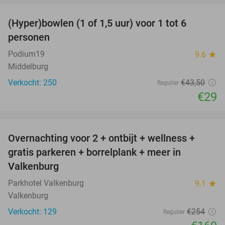
(Hyper)bowlen (1 of 1,5 uur) voor 1 tot 6
33%
personen
Podium19
9.6
star
Middelburg
Verkocht: 250
€43
,50
Regulier
€29
favorite_border
Overnachting voor 2 + ontbijt + wellness +
33%
gratis parkeren + borrelplank + meer in
Valkenburg
Parkhotel Valkenburg
9.1
star
Valkenburg
Verkocht: 129
€254
Regulier