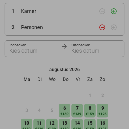
remove_circle_outline
add_circle_outline
1
Kamer
remove_circle_outline
add_circle_outline
2
Personen
Inchecken
Uitchecken
Kies datum
Kies datum
augustus 2026
Ma
Di
Wo
Do
Vr
Za
Zo
1
2
6
7
8
9
3
4
5
€139
€139
€159
€125
10
11
12
13
14
15
16
€139
€139
€139
€139
€139
€159
€125