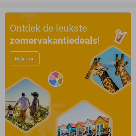
Ontdek de leukste
zomervakantiedeals
!
Bekijk nu