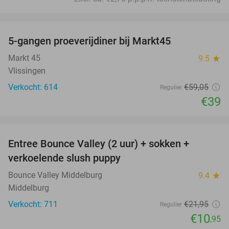
favorite_border
5-gangen proeverijdiner bij Markt45
34%
Markt 45
9.5
star
Vlissingen
Verkocht: 614
€59
,05
Regulier
€39
favorite_border
Entree Bounce Valley (2 uur) + sokken +
50%
verkoelende slush puppy
Bounce Valley Middelburg
9.4
star
Middelburg
Verkocht: 711
€21
,95
Regulier
€10
,95