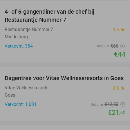
4- of 5-gangendiner van de chef bij
33%
Restaurantje Nummer 7
Restaurantje Nummer 7
9.6
star
Middelburg
Verkocht: 364
€66
Regulier
€44
favorite_border
Dagentree voor Vitae Wellnessresorts in Goes
49%
Vitae Wellnessresorts
9.6
star
Goes
Verkocht: 1.081
€42
,50
Regulier
€21
,50