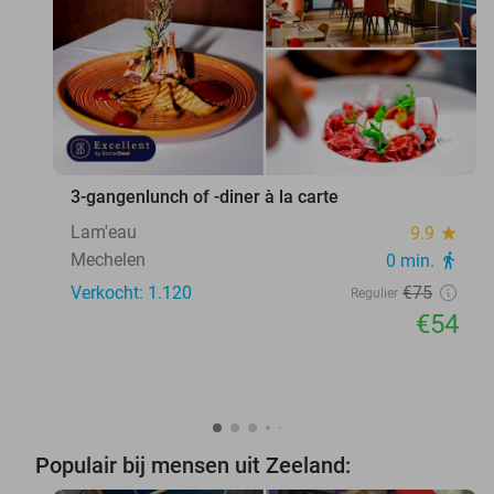
favorite_border
3-gangenlunch of -diner à la carte
Lam'eau
9.9
star
Mechelen
0 min.
directions_walk
Verkocht: 1.120
€75
Regulier
€54
Populair bij mensen uit Zeeland: