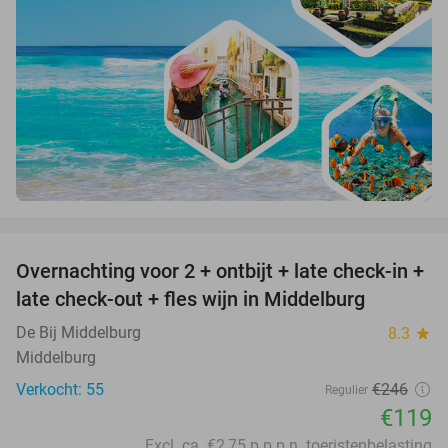
favorite_border
Overnachting voor 2 + ontbijt + late check-in +
52%
late check-out + fles wijn in Middelburg
De Bij Middelburg
8.3
star
Middelburg
Verkocht: 55
€246
Regulier
€119
Excl. ca. €2,75 p.p.p.n. toeristenbelasting