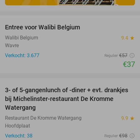
favorite_border
Entree voor Walibi Belgium
35%
Walibi Belgium
9.4
star
Wavre
Verkocht: 3.677
€57
Regulier
€37
favorite_border
3- of 5-gangenlunch of -diner + evt. drankjes
16%
bij Michelinster-restaurant De Kromme
Watergang
Restaurant De Kromme Watergang
9.9
star
Hoofdplaat
Verkocht: 38
€98
Regulier