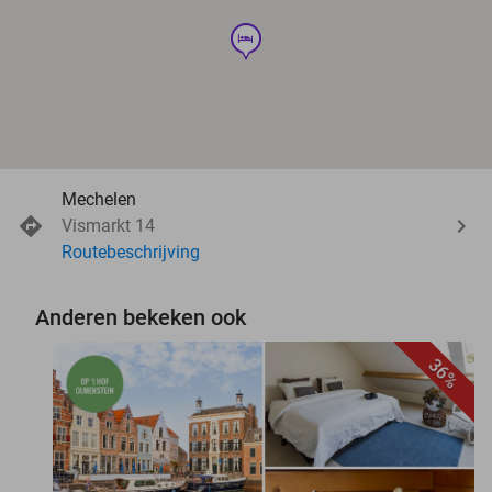
hotel
Mechelen
Vismarkt 14
Routebeschrijving
Anderen bekeken ook
36%