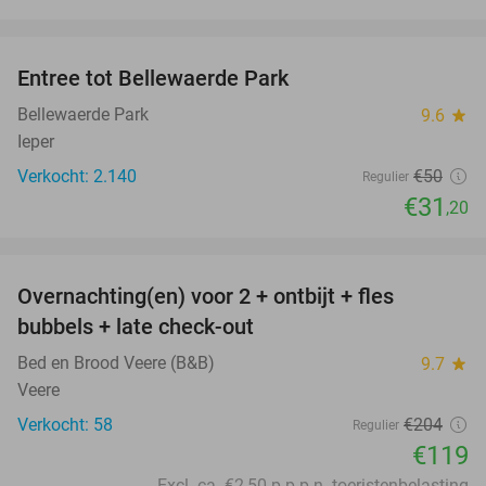
favorite_border
Entree tot Bellewaerde Park
38%
Bellewaerde Park
9.6
star
Ieper
Verkocht: 2.140
€50
Regulier
€31
,20
favorite_border
Overnachting(en) voor 2 + ontbijt + fles
42%
bubbels + late check-out
Bed en Brood Veere (B&B)
9.7
star
Veere
Verkocht: 58
€204
Regulier
€119
Excl. ca. €2,50 p.p.p.n. toeristenbelasting