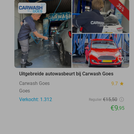
36%
favorite_border
Uitgebreide autowasbeurt bij Carwash Goes
Carwash Goes
9.7
star
Goes
Verkocht: 1.312
€15
,50
Regulier
€9
,95