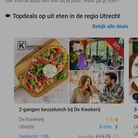
hier vind je altijd iets wat bij je past. Waar ga jij voor?
Topdeals op uit eten in de regio Utrecht
🍽️
Bekijk alle deals
50%
2-gangen keuzelunch bij De Kwekerij
3
O
De Kwekerij
9.6
Utrecht
8 min.
U
U
Verkocht: 108
€19,75
Regulier