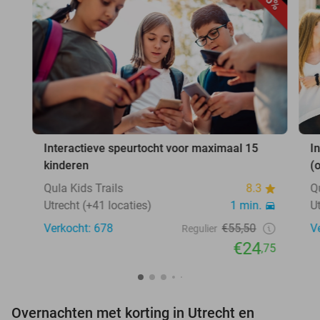
55%
Interactieve speurtocht voor maximaal 15
I
kinderen
(
Qula Kids Trails
8.3
Q
Utrecht (+41 locaties)
1 min.
U
Verkocht: 678
€55,50
V
Regulier
€24
,75
Overnachten met korting in Utrecht en