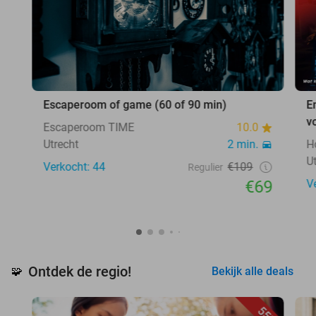
Escaperoom of game (60 of 90 min)
E
v
Escaperoom TIME
10.0
Utrecht
2 min.
H
U
Verkocht: 44
€109
Regulier
€69
V
Ontdek de regio!
🧩
Bekijk alle deals