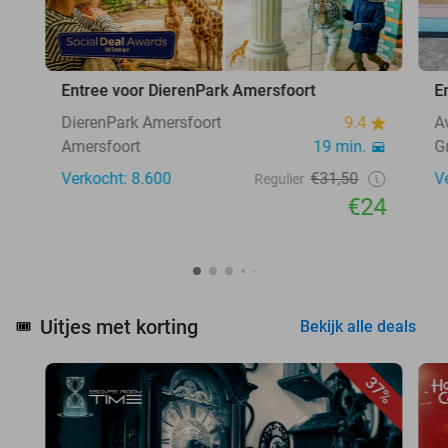
Entree voor DierenPark Amersfoort
E
DierenPark Amersfoort
9.4
A
Amersfoort
19 min.
G
Verkocht: 8.600
€31,50
V
Regulier
€24
Uitjes met korting
🎟️
Bekijk alle deals
37%