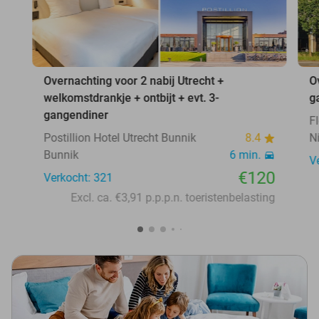
Overnachting voor 2 nabij Utrecht +
O
welkomstdrankje + ontbijt + evt. 3-
g
gangendiner
F
Postillion Hotel Utrecht Bunnik
8.4
N
Bunnik
6 min.
V
€120
Verkocht: 321
Excl. ca. €3,91 p.p.p.n. toeristenbelasting